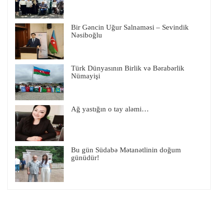
Bir Gəncin Uğur Salnaməsi – Sevindik
Nəsiboğlu
Türk Dünyasının Birlik və Bərabərlik
Nümayişi
Ağ yastığın o tay aləmi…
Bu gün Südabə Mətanətlinin doğum
günüdür!