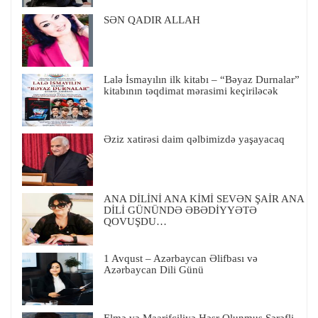
SƏN QADIR ALLAH
Lalə İsmayılın ilk kitabı – “Bəyaz Durnalar”
kitabının təqdimat mərasimi keçiriləcək
Əziz xatirəsi daim qəlbimizdə yaşayacaq
ANA DİLİNİ ANA KİMİ SEVƏN ŞAİR ANA
DİLİ GÜNÜNDƏ ƏBƏDİYYƏTƏ
QOVUŞDU…
1 Avqust – Azərbaycan Əlifbası və
Azərbaycan Dili Günü
Elmə və Maarifçiliyə Həsr Olunmuş Şərəfli