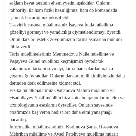
sağlam həyat tərzinin əhəmiyyətini aşıladılar. Onların
rəhbərliyi ilə həm fiziki hazırlığımız, həm də komandada
işləmək bacarığımız inkişaf etdi.
Təsviri incəsənət müəlliməmiz İsayeva İradə müəllimə
gözəlliyi görməyi və yaradıcılığı qiymətləndirməyi öyrətdi.
Onun dərsləri estetik zövqümüzün formalaşmasına mühüm
töhfə verdi.
Tarix müəllimələrimiz Məmmədova Nailə müəllimə və
Paşayeva Günel müəllimə keçmişimizi öyrədərək
vətənimizin tarixini sevməyi, tarixi hadisələrdən nəticə
çıxarmağı öyrətdilər. Onların dərsləri milli kimliyimizin daha
dərindən dərk edilməsinə xidmət etdi.
Fizika müəllimələrimiz Osmanova Mahirə müəllimə və
Əsədullayev Yusif müəllim bizə kainatın qanunlarını, elm və
texnologiyanın əsaslarını öyrətdilər. Onların sayəsində
ətrafımızda baş verən hadisələrə daha elmi yanaşmağı
bacardıq.
İnformatika müəllimələrimiz Kərimova Şəms, Həsənova
Mehriban müəllimə və Aysel Fətəliyeva müəllimə müasir