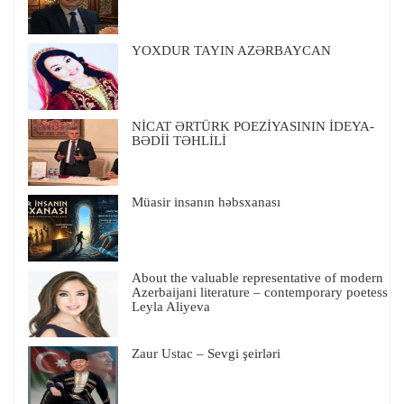
YOXDUR TAYIN AZƏRBAYCAN
NİCAT ƏRTÜRK POEZİYASININ İDEYA-
BƏDİİ TƏHLİLİ
Müasir insanın həbsxanası
About the valuable representative of modern
Azerbaijani literature – contemporary poetess
Leyla Aliyeva
Zaur Ustac – Sevgi şeirləri