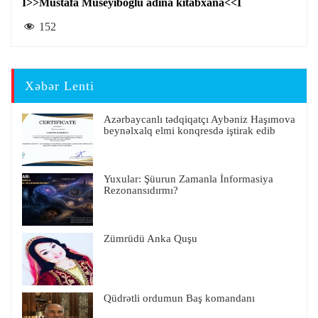
I>>Mustafa Müseyiboğlu adına kitabxana<<I
152
Xəbər Lenti
Azərbaycanlı tədqiqatçı Aybəniz Haşımova
beynəlxalq elmi konqresdə iştirak edib
Yuxular: Şüurun Zamanla İnformasiya
Rezonansıdırmı?
Zümrüdü Anka Quşu
Qüdrətli ordumun Baş komandanı