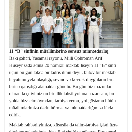
11 “B” sinfinin müəllimlərinə sonsuz minnətdarlıq
Bakı şəhəri, Yasamal rayonu, Milli Qəhrəman Arif
Hüseynzadə adına 20 nömrəli məktəb-liseyin 11 “B” sinfi
üçün bu gün təkcə bir tədris ilinin deyil, bütöv bir məktəb
həyatının yekunlaşdığı, sevinc və kövrək duyğuların bir-
birinə qarışdığı əlamətdar gündür. Bu gün biz məzunlar
olaraq keçdiyimiz on bir illik təhsil yoluna nəzər salır, bu
yolda bizə elm öyrədən, tərbiyə verən, yol göstərən bütün
müəllimlərimizə dərin hörmət və minnətdarlığımızı ifadə
edirik.
Məktəb rəhbərliyimizə, xüsusilə də təlim-tərbiyə işləri üzrə
direktor müavinimiz, bizə 5-ci sinifdən etibarən Rəqəmsal