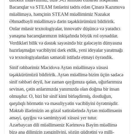
Bacarıqlar və STEAM fənlərini tədris edən Çinarə Kazımova
müəlliməyə, həmçinin STEAM müəllimimiz Nəzakət
Əhmədbəyli müəlliməyə dərin təşəkkürümüzü bildiririk.
Onlar müasir texnologiyalar, innovativ düşüncə və yaradıcı
yanaşma bacarıqlarımızın inkişafında böyük rol oynadılar.
Verdikləri bilik və dəstək sayəsində biz gələcəyin dünyasına
hazırlaşmağın vacibliyini dərk etdik, yeni ideyalar yaratmağı
və texnologiyalardan səmərəli istifadə etməyi öyrəndik.
Sinif rəhbərimiz Məcidova Aytən müəlliməyə xüsusi
təşəkkürümüzü bildiririk. Aytən müəllimə bizim üçün sadəcə
sinif rəhbəri deyil, hər zaman qayğımıza qalan, uğurlarımıza
sevinən, çətin anlarımızda yanımızda olan doğma bir insan
olmuşdur. O, bizi bir sinif kimi birləşdirmiş, dostluğun,
qarşılıqlı hörmətin və məsuliyyətin vacibliyini öyrətmişdir.
Məktəb illərimizin ən gözəl xatirələrində Aytən müəllimənin
əməyi, qayğısı və səmimiyyəti xüsusi yer tutur.
Azərbaycan dili müəlliməmiz Kərimova Bəyim müəllimə
bizə ana dilimizin zənginliyini, sözün qüdrətini və milli-