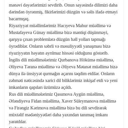
mənəvi dəyərlərimizi sevdirib. Onun sayəsində dilimizi daha
dərindən öyrənmiş, fikirlərimizi düzgün və səlis ifadə etməyi
bacarmışıq.
Riyaziyyat müəllimlərimiz Hacıyeva Mahur müəllimə və
Mustafayeva Günay müəllimə bizə məntiqi düşünməyi,
qarşıya çıxan problemlərə düzgün həll yolları tapmağı
öyrədiblər. Onların səbrli və məsuliyyətli yanaşması bizə
riyaziyyatın həyatın ayrılmaz hissəsi olduğunu göstərib.
İngilis dili müəllimələrimiz Qurbanova Hökümə müəllimə,
Əliyeva Təranə müəllimə və Əliyeva Mətanət müəllimə bizə
dünya ilə ünsiyyət qurmağın açarını təqdim etdilər. Onların
zəhməti nəticəsində xarici dil biliklərimiz inkişaf etdi və yeni
imkanların qapıları üzümüzə açıldı.
Rus dili müəllimələrimiz Qasımova Aygün müəllimə,
Əfəndiyeva Fidan müəllimə, Xaver Süleymanova müəllimə
və Firəngiz Kərimova müəllimə bizə bu dili sevdirərək
müxtəlif mədəniyyətləri daha yaxından tanımaq imkanı
yaratdılar.