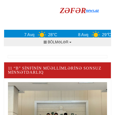
ZƏFƏR
news.az
7 Avq
28°C
8 Avq
29°C
BÖLMƏLƏR
11 “B” SINFININ MÜƏLLIMLƏRINƏ SONSUZ
MINNƏTDARLIQ