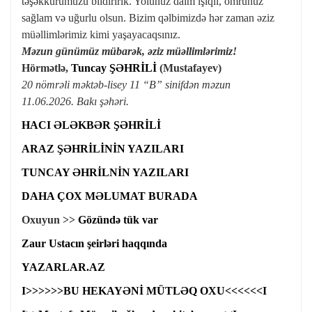
təşəkkürümüzü bildiririk. Yolunuz daim işıqlı, ömrünüz
sağlam və uğurlu olsun. Bizim qəlbimizdə hər zaman əziz
müəllimlərimiz kimi yaşayacaqsınız.
Məzun günümüz mübarək, əziz müəllimlərimiz!
Hörmətlə,
Tuncay ŞƏHRİLİ
(Mustafayev)
20 nömrəli məktəb-lisey 11 “B” sinifdən məzun
11.06.2026. Bakı şəhəri.
HACI ƏLƏKBƏR ŞƏHRİLİ
ARAZ ŞƏHRİLİNİN YAZILARI
TUNCAY ƏHRİLNİN YAZILARI
DAHA ÇOX MƏLUMAT BURADA
Oxuyun >>
Gözündə tük var
Zaur Ustacın şeirləri haqqında
YAZARLAR.AZ
I>>>>>>BU HEKAYƏNİ MÜTLƏQ OXU<<<<<<I