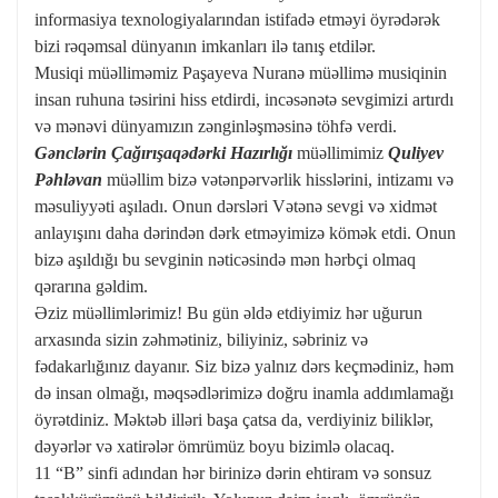
informasiya texnologiyalarından istifadə etməyi öyrədərək
bizi rəqəmsal dünyanın imkanları ilə tanış etdilər.
Musiqi müəlliməmiz Paşayeva Nuranə müəllimə musiqinin
insan ruhuna təsirini hiss etdirdi, incəsənətə sevgimizi artırdı
və mənəvi dünyamızın zənginləşməsinə töhfə verdi.
Gənclərin Çağırışaqədərki Hazırlığı
müəllimimiz
Quliyev
Pəhləvan
müəllim bizə vətənpərvərlik hisslərini, intizamı və
məsuliyyəti aşıladı. Onun dərsləri Vətənə sevgi və xidmət
anlayışını daha dərindən dərk etməyimizə kömək etdi. Onun
bizə aşıldığı bu sevginin nəticəsində mən hərbçi olmaq
qərarına gəldim.
Əziz müəllimlərimiz! Bu gün əldə etdiyimiz hər uğurun
arxasında sizin zəhmətiniz, biliyiniz, səbriniz və
fədakarlığınız dayanır. Siz bizə yalnız dərs keçmədiniz, həm
də insan olmağı, məqsədlərimizə doğru inamla addımlamağı
öyrətdiniz. Məktəb illəri başa çatsa da, verdiyiniz biliklər,
dəyərlər və xatirələr ömrümüz boyu bizimlə olacaq.
11 “B” sinfi adından hər birinizə dərin ehtiram və sonsuz