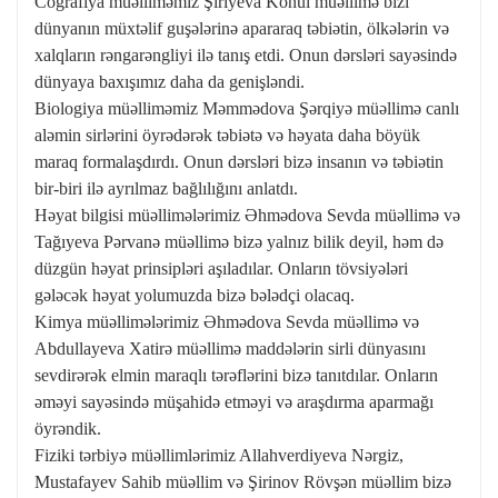
Coğrafiya müəlliməmiz Şiriyeva Könül müəllimə bizi
dünyanın müxtəlif guşələrinə apararaq təbiətin, ölkələrin və
xalqların rəngarəngliyi ilə tanış etdi. Onun dərsləri sayəsində
dünyaya baxışımız daha da genişləndi.
Biologiya müəlliməmiz Məmmədova Şərqiyə müəllimə canlı
aləmin sirlərini öyrədərək təbiətə və həyata daha böyük
maraq formalaşdırdı. Onun dərsləri bizə insanın və təbiətin
bir-biri ilə ayrılmaz bağlılığını anlatdı.
Həyat bilgisi müəllimələrimiz Əhmədova Sevda müəllimə və
Tağıyeva Pərvanə müəllimə bizə yalnız bilik deyil, həm də
düzgün həyat prinsipləri aşıladılar. Onların tövsiyələri
gələcək həyat yolumuzda bizə bələdçi olacaq.
Kimya müəllimələrimiz Əhmədova Sevda müəllimə və
Abdullayeva Xatirə müəllimə maddələrin sirli dünyasını
sevdirərək elmin maraqlı tərəflərini bizə tanıtdılar. Onların
əməyi sayəsində müşahidə etməyi və araşdırma aparmağı
öyrəndik.
Fiziki tərbiyə müəllimlərimiz Allahverdiyeva Nərgiz,
Mustafayev Sahib müəllim və Şirinov Rövşən müəllim bizə