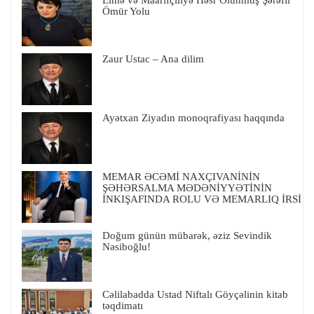
Ömür Yolu
Zaur Ustac – Ana dilim
Ayətxan Ziyadın monoqrafiyası haqqında
MEMAR ƏCƏMİ NAXÇIVANİNİN
ŞƏHƏRSALMA MƏDƏNİYYƏTİNİN
İNKIŞAFINDA ROLU VƏ MEMARLIQ İRSİ
Doğum günün mübarək, əziz Sevindik
Nəsiboğlu!
Cəlilabadda Ustad Niftalı Göyçəlinin kitab
təqdimatı