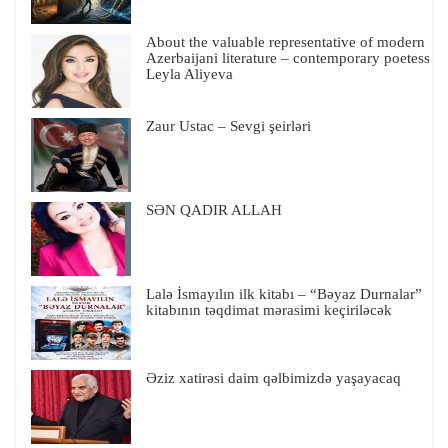
About the valuable representative of modern
Azerbaijani literature – contemporary poetess
Leyla Aliyeva
Zaur Ustac – Sevgi şeirləri
SƏN QADIR ALLAH
Lalə İsmayılın ilk kitabı – “Bəyaz Durnalar”
kitabının təqdimat mərasimi keçiriləcək
Əziz xatirəsi daim qəlbimizdə yaşayacaq