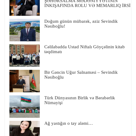
ŞƏHƏRSALMA MƏDƏNİYYƏTİNİN
İNKIŞAFINDA ROLU VƏ MEMARLIQ İRSİ
Doğum günün mübarək, əziz Sevindik
Nəsiboğlu!
Cəlilabadda Ustad Niftalı Göyçəlinin kitab
təqdimatı
Bir Gəncin Uğur Salnaməsi – Sevindik
Nəsiboğlu
Türk Dünyasının Birlik və Bərabərlik
Nümayişi
Ağ yastığın o tay aləmi…