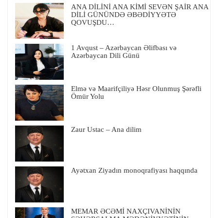
ANA DİLİNİ ANA KİMİ SEVƏN ŞAİR ANA
DİLİ GÜNÜNDƏ ƏBƏDİYYƏTƏ
QOVUŞDU…
1 Avqust – Azərbaycan Əlifbası və
Azərbaycan Dili Günü
Elmə və Maarifçiliyə Həsr Olunmuş Şərəfli
Ömür Yolu
Zaur Ustac – Ana dilim
Ayətxan Ziyadın monoqrafiyası haqqında
MEMAR ƏCƏMİ NAXÇIVANİNİN