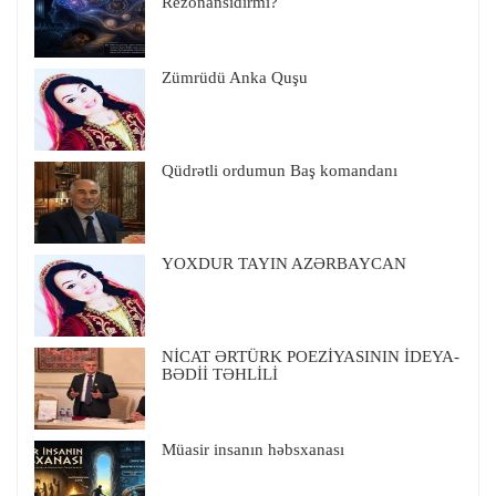
Rezonansıdırmı?
Zümrüdü Anka Quşu
Qüdrətli ordumun Baş komandanı
YOXDUR TAYIN AZƏRBAYCAN
NİCAT ƏRTÜRK POEZİYASININ İDEYA-
BƏDİİ TƏHLİLİ
Müasir insanın həbsxanası