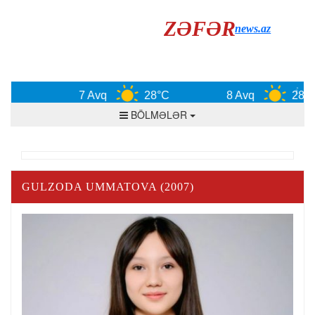
ZƏFƏR
news.az
7 Avq
28°C
8 Avq
28°C
BÖLMƏLƏR
GULZODA UMMATOVA (2007)