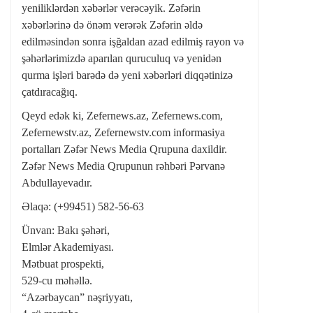
yeniliklərdən xəbərlər verəcəyik. Zəfərin
xəbərlərinə də önəm verərək Zəfərin əldə
edilməsindən sonra işğaldan azad edilmiş rayon və
şəhərlərimizdə aparılan quruculuq və yenidən
qurma işləri barədə də yeni xəbərləri diqqətinizə
çatdıracağıq.
Qeyd edək ki, Zefernews.az, Zefernews.com,
Zefernewstv.az, Zefernewstv.com informasiya
portalları Zəfər News Media Qrupuna daxildir.
Zəfər News Media Qrupunun rəhbəri Pərvanə
Abdullayevadır.
Əlaqə: (+99451) 582-56-63
Ünvan: Bakı şəhəri,
Elmlər Akademiyası.
Mətbuat prospekti,
529-cu məhəllə.
“Azərbaycan” nəşriyyatı,