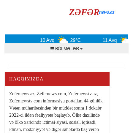
ZƏFƏR
news.az
u
10 Avq
29°C
11 Avq
BÖLMƏLƏR
HAQQIMIZDA
Zefernews.az, Zefernews.com, Zefernewstv.az,
Zefernewstv.com informasiya portalları 44 günlük
Vətən müharibəsindən bir müddət sonra 1 dekabr
2022-ci ildən fəaliyyətə başlayıb. Ölkə daxilində
və ölkə xaricində ictimai-siyasi, sosial, iqtisadi,
idman, mədəniyyət və digər sahələrdə baş verən