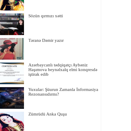
Sözün qırmızı xətti
Təranə Dəmir yazır
Azərbaycanlı tədqiqatçı Aybəniz
Haşımova beynəlxalq elmi konqresdə
iştirak edib
Yuxular: Şüurun Zamanla İnformasiya
Rezonansıdırmı?
Zümrüdü Anka Quşu