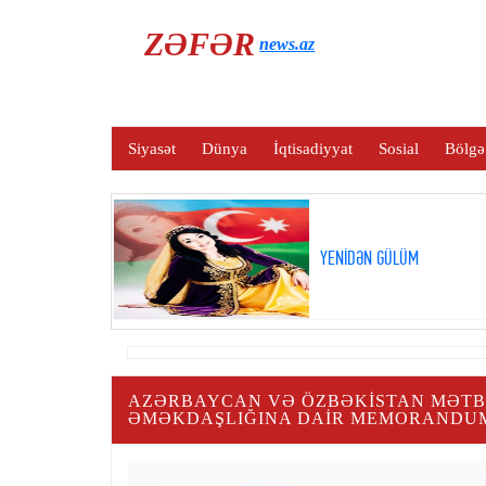
ZƏFƏR
news.az
Siyasət
Dünya
İqtisadiyyat
Sosial
Bölgə
YENİDƏN GÜLÜM
AZƏRBAYCAN VƏ ÖZBƏKISTAN MƏTBU
ƏMƏKDAŞLIĞINA DAIR MEMORANDUM