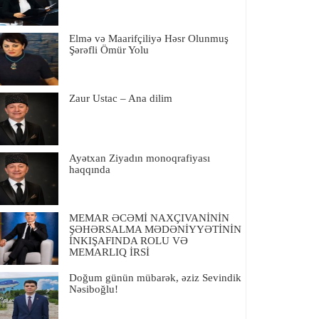
Elmə və Maarifçiliyə Həsr Olunmuş
Şərəfli Ömür Yolu
Zaur Ustac – Ana dilim
Ayətxan Ziyadın monoqrafiyası
haqqında
MEMAR ƏCƏMİ NAXÇIVANİNİN
ŞƏHƏRSALMA MƏDƏNİYYƏTİNİN
İNKIŞAFINDA ROLU VƏ
MEMARLIQ İRSİ
Doğum günün mübarək, əziz Sevindik
Nəsiboğlu!