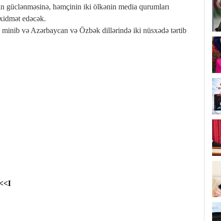
rin güclənməsinə, həmçinin iki ölkənin media qurumları
 xidmət edəcək.
minib və Azərbaycan və Özbək dillərində iki nüsxədə tərtib
<<I