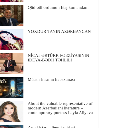
Qüdrətli ordumun Baş komandanı
YOXDUR TAYIN AZƏRBAYCAN
NİCAT ƏRTÜRK POEZİYASININ
İDEYA-BƏDİİ TƏHLİLİ
Müasir insanın həbsxanası
About the valuable representative of
modern Azerbaijani literature –
contemporary poetess Leyla Aliyeva
Zaur Ustac – Sevgi şeirləri