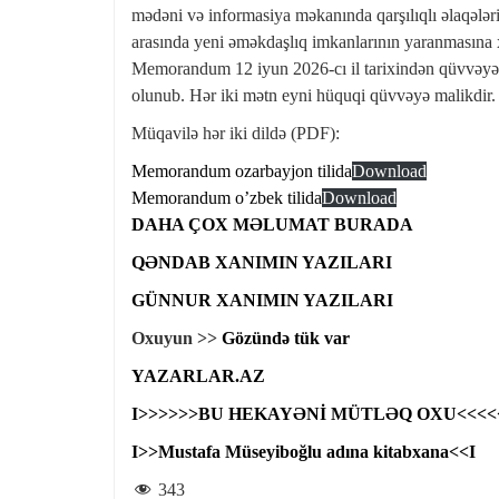
mədəni və informasiya məkanında qarşılıqlı əlaqələ
arasında yeni əməkdaşlıq imkanlarının yaranmasına
Memorandum 12 iyun 2026-cı il tarixindən qüvvəyə 
olunub. Hər iki mətn eyni hüquqi qüvvəyə malikdir.
Müqavilə hər iki dildə (PDF):
Memorandum ozarbayjon tilida
Download
Memorandum o’zbek tilida
Download
DAHA ÇOX MƏLUMAT BURADA
QƏNDAB XANIMIN YAZILARI
GÜNNUR XANIMIN YAZILARI
Oxuyun >>
Gözündə tük var
YAZARLAR.AZ
I>>>>>>BU HEKAYƏNİ MÜTLƏQ OXU<<<<
I>>Mustafa Müseyiboğlu adına kitabxana<<I
343