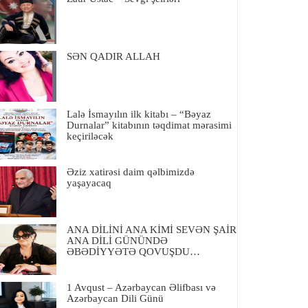
SƏN QADIR ALLAH
Lalə İsmayılın ilk kitabı – “Bəyaz
Durnalar” kitabının təqdimat mərasimi
keçiriləcək
Əziz xatirəsi daim qəlbimizdə
yaşayacaq
ANA DİLİNİ ANA KİMİ SEVƏN ŞAİR
ANA DİLİ GÜNÜNDƏ
ƏBƏDİYYƏTƏ QOVUŞDU…
1 Avqust – Azərbaycan Əlifbası və
Azərbaycan Dili Günü