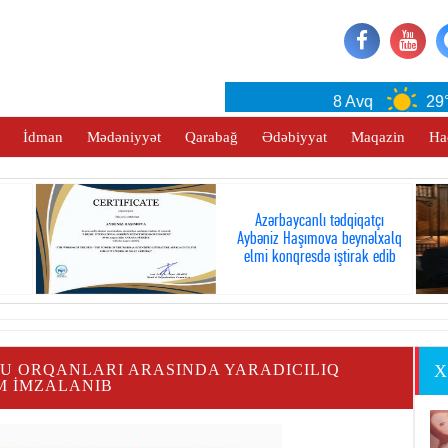
Baku
8 Avq
29°C
İdman
Mədəniyyət
Qarabağ
Ədəbiyyat
Maqazin
Ha
Azərbaycanlı tədqiqatçı
Aybəniz Haşımova beynəlxalq
elmi konqresdə iştirak edib
 ORQANLARI ARASINDA YARADICILIQ
X
 IMZALANIB