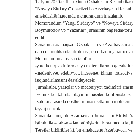
12 iyun 2026-cı il tarixində Özbəkistan Respublikas
“Novaya Sirdarya” qəzetləri ilə Azərbaycan Respubli
əməkdaşlığı haqqında memorandum imzalanıb.
Memorandum “Yangi Sirdaryo” və “Novaya Sirdarya
Boymurodov və “Yazarlar” jurnalının baş redaktoru 
edilib.
Sənədin əsas məqsədi Özbəkistan və Azərbaycan ara
daha da möhkəmləndirilməsi, iki ölkənin yaradıcı və j
Memoranduma əsasən tərəflər:
-yaradıcılıq və informasiya materiallarının qarşılıqlı
-mədəniyyət, ədəbiyyat, incəsənət, idman, iqtisadiyya
işıqlandırılmasını dəstəkləyəcək;
-jurnalistlər, yazıçılar və mədəniyyət xadimləri arası
-seminarlar, təlimlər, dəyirmi masalar, konfranslar və
-xalqlar arasında dostluq münasibətlərinin möhkəmlə
təşviq edəcək.
Sənəddə həmçinin Azərbaycan Jurnalistlər Birliyi, Yaz
iştirakı ilə ədəbi-mədəni görüşlərin, birgə media layi
Tərəflər bildiriblər ki, bu əməkdaşlıq Azərbaycan və