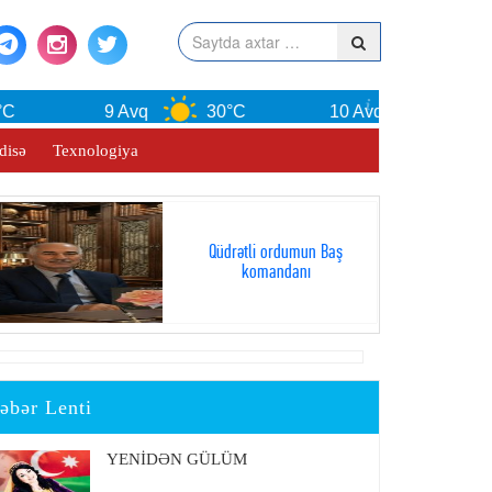
9 Avq
30°C
10 Avq
30°C
disə
Texnologiya
Qüdrətli ordumun Baş
komandanı
əbər Lenti
YENİDƏN GÜLÜM