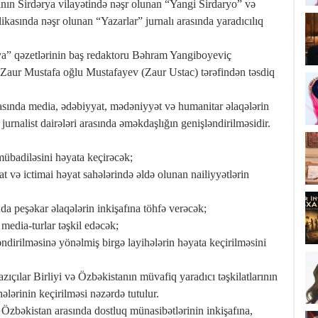
ının Sirdərya vilayətində nəşr olunan “Yangi Sirdaryo” və
kasında nəşr olunan “Yazarlar” jurnalı arasında yaradıcılıq
” qəzetlərinin baş redaktoru Bəhram Yangiboyeviç
Zaur Mustafa oğlu Mustafayev (Zaur Ustac) tərəfindən təsdiq
sında media, ədəbiyyat, mədəniyyət və humanitar əlaqələrin
urnalist dairələri arasında əməkdaşlığın genişləndirilməsidir.
 mübadiləsini həyata keçirəcək;
t və ictimai həyat sahələrində əldə olunan nailiyyətlərin
nda peşəkar əlaqələrin inkişafına töhfə verəcək;
 media-turlar təşkil edəcək;
ndirilməsinə yönəlmiş birgə layihələrin həyata keçirilməsini
ıçılar Birliyi və Özbəkistanın müvafiq yaradıcı təşkilatlarının
hələrinin keçirilməsi nəzərdə tutulur.
 Özbəkistan arasında dostluq münasibətlərinin inkişafına,