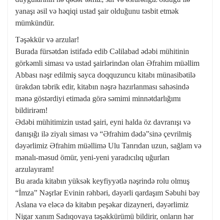
yanaşı əsil və həqiqi ustad şair olduğunu təsbit etmək
mümkündür.
Təşəkkür və arzular!
Burada fürsətdən istifadə edib Cəlilabad ədəbi mühitinin
görkəmli siması və ustad şairlərindən olan Əfrahim müəllim
Abbası nəşr edilmiş sayca doqquzuncu kitabı münasibətilə
ürəkdən təbrik edir, kitabın nəşrə hazırlanması sahəsində
mənə göstərdiyi etimada görə səmimi minnətdarlığımı
bildirirəm!
Ədəbi mühitimizin ustad şairi, eyni halda öz davranışı və
danışığı ilə ziyalı siması və “Əfrahim dədə”sinə çevrilmiş
dəyərlimiz Əfrahim müəllimə Ulu Tanrıdan uzun, sağlam və
mənalı-məsud ömür, yeni-yeni yaradıcılıq uğurları
arzulayıram!
Bu arada kitabın yüksək keyfiyyətlə nəşrində rolu olmuş
“İmza” Nəşrlər Evinin rəhbəri, dəyərli qardaşım Səbuhi bəy
Aslana və eləcə də kitabın peşəkar dizayneri, dəyərlimiz
Nigar xanım Sadıqovaya təşəkkürümü bildirir, onların hər