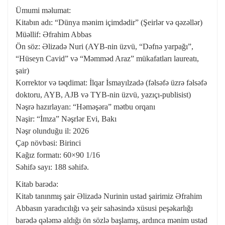
Ümumi məlumat:
Kitabın adı: “Dünya mənim içimdədir” (Şeirlər və qəzəllər)
Müəllif: Əfrahim Abbas
Ön söz: Əlizadə Nuri (AYB-nin üzvü, “Dəfnə yarpağı”,
“Hüseyn Cavid” və “Məmməd Araz” mükafatları laureatı,
şair)
Korrektor və təqdimat: İlqar İsmayılzadə (fəlsəfə üzrə fəlsəfə
doktoru, AYB, AJB və TYB-nin üzvü, yazıçı-publisist)
Nəşrə hazırlayan: “Həməşəra” mətbu orqanı
Naşir: “İmza” Nəşrlər Evi, Bakı
Nəşr olunduğu il: 2026
Çap növbəsi: Birinci
Kağız formatı: 60×90 1/16
Səhifə sayı: 188 səhifə.
Kitab barədə:
Kitab tanınmış şair Əlizadə Nurinin ustad şairimiz Əfrahim
Abbasın yaradıcılığı və şeir sahəsində xüsusi peşəkarlığı
barədə qələmə aldığı ön sözlə başlamış, ardınca mənim ustad