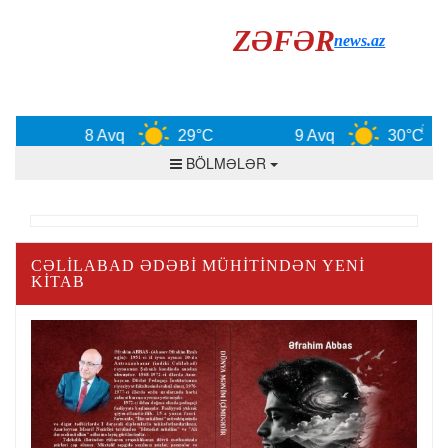
ZƏFƏR
news.az
8 Avq
29°C
9 Avq
30°C
BÖLMƏLƏR
CƏLILABAD ƏDƏBI MÜHITINDƏN YENI
KITAB