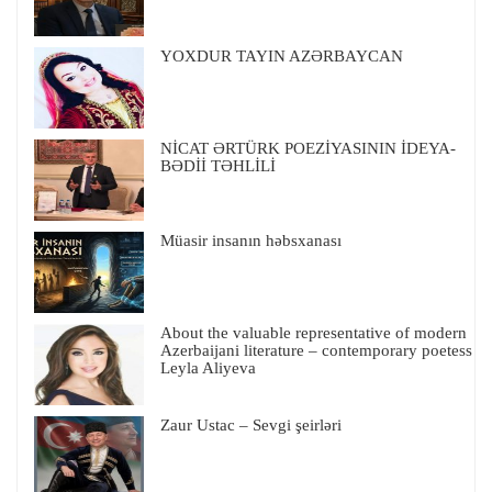
YOXDUR TAYIN AZƏRBAYCAN
NİCAT ƏRTÜRK POEZİYASININ İDEYA-
BƏDİİ TƏHLİLİ
Müasir insanın həbsxanası
About the valuable representative of modern
Azerbaijani literature – contemporary poetess
Leyla Aliyeva
Zaur Ustac – Sevgi şeirləri