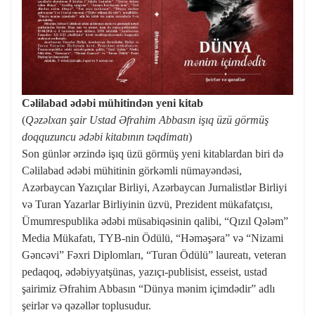
Cəlilabad ədəbi mühitindən yeni kitab
(
Qəzəlxan şair Ustad Əfrahim Abbasın işıq üzü görmüş
doqquzuncu ədəbi kitabının təqdimatı
)
Son günlər ərzində işıq üzü görmüş yeni kitablardan biri də
Cəlilabad ədəbi mühitinin görkəmli nümayəndəsi,
Azərbaycan Yazıçılar Birliyi, Azərbaycan Jurnalistlər Birliyi
və Turan Yazarlar Birliyinin üzvü, Prezident mükafatçısı,
Ümumrespublika ədəbi müsabiqəsinin qalibi, “Qızıl Qələm”
Media Mükafatı, TYB-nin Ödülü, “Həməşəra” və “Nizami
Gəncəvi” Fəxri Diplomları, “Turan Ödülü” laureatı, veteran
pedaqoq, ədəbiyyatşünas, yazıçı-publisist, esseist, ustad
şairimiz Əfrahim Abbasın “Dünya mənim içimdədir” adlı
şeirlər və qəzəllər toplusudur.