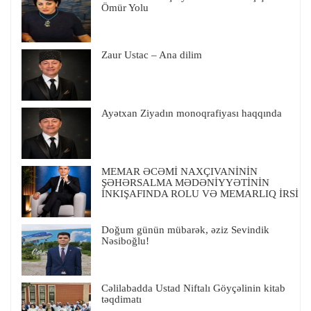
Ömür Yolu
Zaur Ustac – Ana dilim
Ayətxan Ziyadın monoqrafiyası haqqında
MEMAR ƏCƏMİ NAXÇIVANİNİN
ŞƏHƏRSALMA MƏDƏNİYYƏTİNİN
İNKIŞAFINDA ROLU VƏ MEMARLIQ İRSİ
Doğum günün mübarək, əziz Sevindik
Nəsiboğlu!
Cəlilabadda Ustad Niftalı Göyçəlinin kitab
təqdimatı