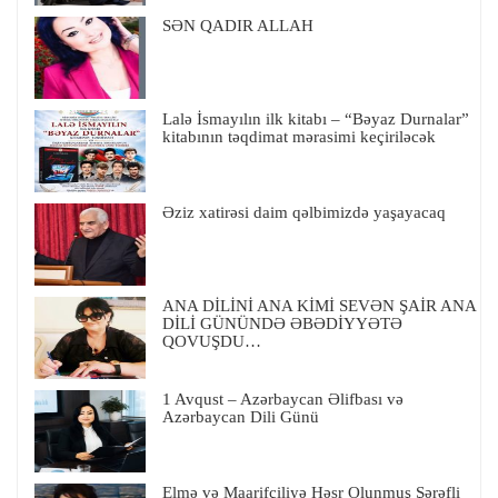
SƏN QADIR ALLAH
Lalə İsmayılın ilk kitabı – “Bəyaz Durnalar”
kitabının təqdimat mərasimi keçiriləcək
Əziz xatirəsi daim qəlbimizdə yaşayacaq
ANA DİLİNİ ANA KİMİ SEVƏN ŞAİR ANA
DİLİ GÜNÜNDƏ ƏBƏDİYYƏTƏ
QOVUŞDU…
1 Avqust – Azərbaycan Əlifbası və
Azərbaycan Dili Günü
Elmə və Maarifçiliyə Həsr Olunmuş Şərəfli