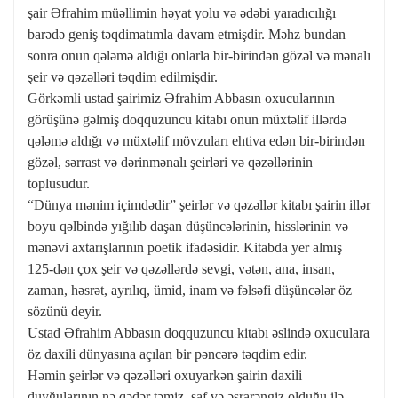
şair Əfrahim müəllimin həyat yolu və ədəbi yaradıcılığı
barədə geniş təqdimatımla davam etmişdir. Məhz bundan
sonra onun qələmə aldığı onlarla bir-birindən gözəl və mənalı
şeir və qəzəlləri təqdim edilmişdir.
Görkəmli ustad şairimiz Əfrahim Abbasın oxucularının
görüşünə gəlmiş doqquzuncu kitabı onun müxtəlif illərdə
qələmə aldığı və müxtəlif mövzuları ehtiva edən bir-birindən
gözəl, sərrast və dərinmənalı şeirləri və qəzəllərinin
toplusudur.
“Dünya mənim içimdədir” şeirlər və qəzəllər kitabı şairin illər
boyu qəlbində yığılıb daşan düşüncələrinin, hisslərinin və
mənəvi axtarışlarının poetik ifadəsidir. Kitabda yer almış
125-dən çox şeir və qəzəllərdə sevgi, vətən, ana, insan,
zaman, həsrət, ayrılıq, ümid, inam və fəlsəfi düşüncələr öz
sözünü deyir.
Ustad Əfrahim Abbasın doqquzuncu kitabı əslində oxuculara
öz daxili dünyasına açılan bir pəncərə təqdim edir.
Həmin şeirlər və qəzəlləri oxuyarkən şairin daxili
duyğularının nə qədər təmiz, saf və əsrarəngiz olduğu ilə