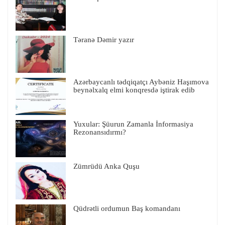
Təranə Dəmir yazır
Azərbaycanlı tədqiqatçı Aybəniz Haşımova
beynəlxalq elmi konqresdə iştirak edib
Yuxular: Şüurun Zamanla İnformasiya
Rezonansıdırmı?
Zümrüdü Anka Quşu
Qüdrətli ordumun Baş komandanı