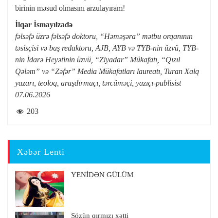
birinin məsud olmasını arzulayıram!
İlqar İsmayılzadə
fəlsəfə üzrə fəlsəfə doktoru, “Həməşəra” mətbu orqanının
təsisçisi və baş redaktoru, AJB, AYB və TYB-nin üzvü, TYB-
nin İdarə Heyətinin üzvü, “Ziyadar” Mükafatı, “Qızıl
Qələm” və “Zəfər” Media Mükafatları laureatı, Turan Xalq
yazarı, teoloq, araşdırmaçı, tərcüməçi, yazıçı-publisist
07.06.2026
203
Xəbər Lenti
YENİDƏN GÜLÜM
Sözün qırmızı xətti