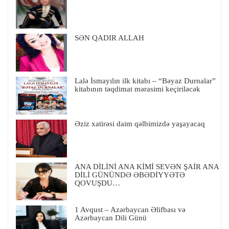
SƏN QADIR ALLAH
Lalə İsmayılın ilk kitabı – “Bəyaz Durnalar”
kitabının təqdimat mərasimi keçiriləcək
Əziz xatirəsi daim qəlbimizdə yaşayacaq
ANA DİLİNİ ANA KİMİ SEVƏN ŞAİR ANA
DİLİ GÜNÜNDƏ ƏBƏDİYYƏTƏ
QOVUŞDU…
1 Avqust – Azərbaycan Əlifbası və
Azərbaycan Dili Günü