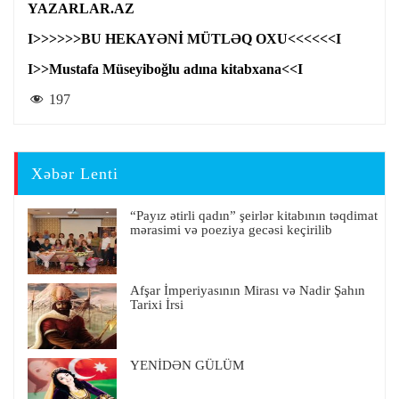
YAZARLAR.AZ
I>>>>>>BU HEKAYƏNİ MÜTLƏQ OXU<<<<<<I
I>>Mustafa Müseyiboğlu adına kitabxana<<I
197
Xəbər Lenti
“Payız ətirli qadın” şeirlər kitabının təqdimat
mərasimi və poeziya gecəsi keçirilib
Afşar İmperiyasının Mirası və Nadir Şahın
Tarixi İrsi
YENİDƏN GÜLÜM