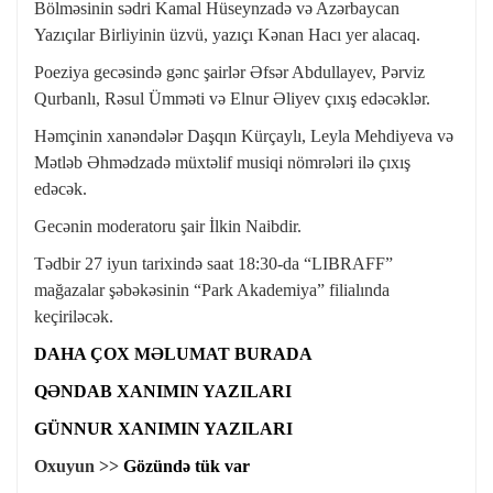
Bölməsinin sədri Kamal Hüseynzadə və Azərbaycan
Yazıçılar Birliyinin üzvü, yazıçı Kənan Hacı yer alacaq.
Poeziya gecəsində gənc şairlər Əfsər Abdullayev, Pərviz
Qurbanlı, Rəsul Ümməti və Elnur Əliyev çıxış edəcəklər.
Həmçinin xanəndələr Daşqın Kürçaylı, Leyla Mehdiyeva və
Mətləb Əhmədzadə müxtəlif musiqi nömrələri ilə çıxış
edəcək.
Gecənin moderatoru şair İlkin Naibdir.
Tədbir 27 iyun tarixində saat 18:30-da “LIBRAFF”
mağazalar şəbəkəsinin “Park Akademiya” filialında
keçiriləcək.
DAHA ÇOX MƏLUMAT BURADA
QƏNDAB XANIMIN YAZILARI
GÜNNUR XANIMIN YAZILARI
Oxuyun >>
Gözündə tük var