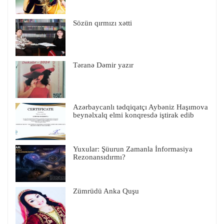
Sözün qırmızı xətti
Təranə Dəmir yazır
Azərbaycanlı tədqiqatçı Aybəniz Haşımova
beynəlxalq elmi konqresdə iştirak edib
Yuxular: Şüurun Zamanla İnformasiya
Rezonansıdırmı?
Zümrüdü Anka Quşu