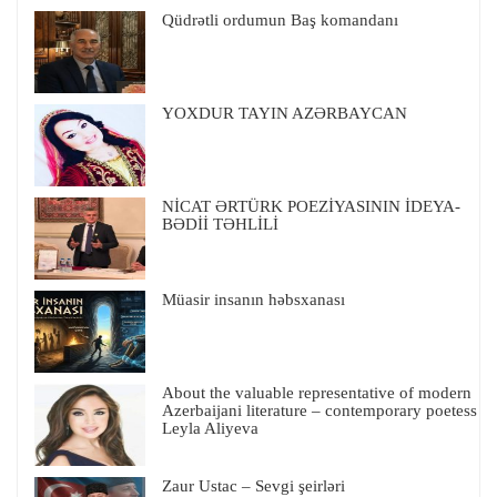
Qüdrətli ordumun Baş komandanı
YOXDUR TAYIN AZƏRBAYCAN
NİCAT ƏRTÜRK POEZİYASININ İDEYA-
BƏDİİ TƏHLİLİ
Müasir insanın həbsxanası
About the valuable representative of modern
Azerbaijani literature – contemporary poetess
Leyla Aliyeva
Zaur Ustac – Sevgi şeirləri