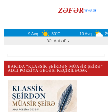
ZƏFƏR
news.az
9 Avq
30°C
10 Avq
29°C
BÖLMƏLƏR
BAKIDA “KLASSIK ŞEIRDƏN MÜASIR ŞEIRƏ”
ADLI POEZIYA GECƏSI KEÇIRILƏCƏK