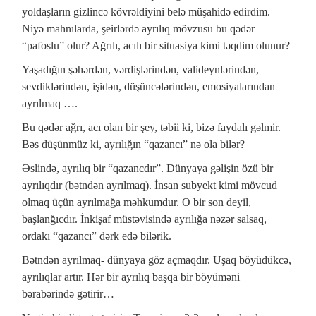
yoldaşların gizlincə kövrəldiyini belə müşahidə edirdim.
Niyə mahnılarda, şeirlərdə ayrılıq mövzusu bu qədər
“pafoslu” olur? Ağrılı, acılı bir situasiya kimi təqdim olunur?
Yaşadığın şəhərdən, vərdişlərindən, valideynlərindən,
sevdiklərindən, işidən, düşüncələrindən, emosiyalarından
ayrılmaq ….
Bu qədər ağrı, acı olan bir şey, təbii ki, bizə faydalı gəlmir.
Bəs düşünmüz ki, ayrılığın “qazancı” nə ola bilər?
Əslində, ayrılıq bir “qazancdır”. Dünyaya gəlişin özü bir
ayrılıqdır (bətndən ayrılmaq). İnsan subyekt kimi mövcud
olmaq üçün ayrılmağa məhkumdur. O bir son deyil,
başlanğıcdır. İnkişaf müstəvisində ayrılığa nəzər salsaq,
ordakı “qazancı” dərk edə bilərik.
Bətndən ayrılmaq- dünyaya göz açmaqdır. Uşaq böyüdükcə,
ayrılıqlar artır. Hər bir ayrılıq başqa bir böyüməni
bərabərində gətirir…