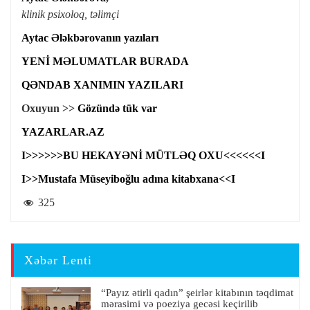
klinik psixoloq, təlimçi
Aytac Ələkbərovanın yazıları
YENİ MƏLUMATLAR BURADA
QƏNDAB XANIMIN YAZILARI
Oxuyun >>
Gözündə tük var
YAZARLAR.AZ
I>>>>>>BU HEKAYƏNİ MÜTLƏQ OXU<<<<<<I
I>>Mustafa Müseyiboğlu adına kitabxana<<I
325
Xəbər Lenti
“Payız ətirli qadın” şeirlər kitabının təqdimat
mərasimi və poeziya gecəsi keçirilib