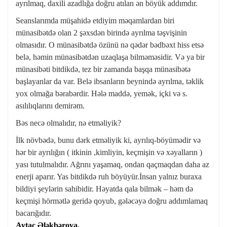
ayrılmaq, daxili azadlığa doğru atılan ən böyük addımdır.
Seanslarımda müşahidə etdiyim məqamlardan biri
münasibətdə olan 2 şəxsdən birində ayrılma təşvişinin
olmasıdır. O münasibətdə özünü nə qədər bədbəxt hiss etsə
belə, həmin münasibətdən uzaqlaşa bilməməsidir. Və ya bir
münasibəti bitdikdə, tez bir zamanda başqa münasibətə
başlayanlar da var. Belə ibsanların beynində ayrılma, təklik
yox olmağa bərabərdir. Hələ maddə, yemək, içki və s.
asılılıqlarını demirəm.
Bəs necə olmalıdır, nə etməliyik?
İlk növbədə, bunu dərk etməliyik ki, ayrılıq-böyümədir və
hər bir ayrılığın ( itkinin ,kimliyin, keçmişin və xəyalların )
yası tutulmalıdır. Ağrını yaşamaq, ondan qaçmaqdan daha az
enerji aparır. Yas bitdikdə ruh böyüyür.İnsan yalnız buraxa
bildiyi şeylərin sahibidir. Həyatda qala bilmək – həm də
keçmişi hörmətlə geridə qoyub, gələcəyə doğru addımlamaq
bacarığıdır.
Aytac Ələkbərova
,