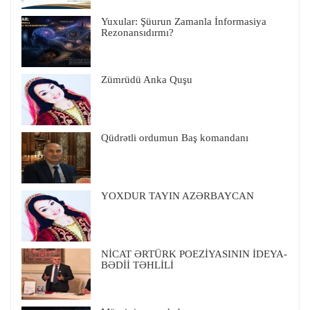
Yuxular: Şüurun Zamanla İnformasiya
Rezonansıdırmı?
Zümrüdü Anka Quşu
Qüdrətli ordumun Baş komandanı
YOXDUR TAYIN AZƏRBAYCAN
NİCAT ƏRTÜRK POEZİYASININ İDEYA-
BƏDİİ TƏHLİLİ