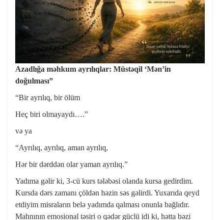
Azadlığa məhkum ayrılıqlar: Müstəqil ‘Mən’in
doğulması”
“Bir ayrılıq, bir ölüm
Heç biri olmayaydı….”
və ya
“Ayrılıq, ayrılıq, aman ayrılıq,
Hər bir dərddən olar yaman ayrılıq.”
Yadıma gəlir ki, 3-cü kurs tələbəsi olanda kursa gedirdim.
Kursda dərs zamanı çöldən həzin səs gəlirdi. Yuxarıda qeyd
etdiyim misraların belə yadımda qalması onunla bağlıdır.
Mahnının emosional təsiri o qədər güclü idi ki, hətta bəzi