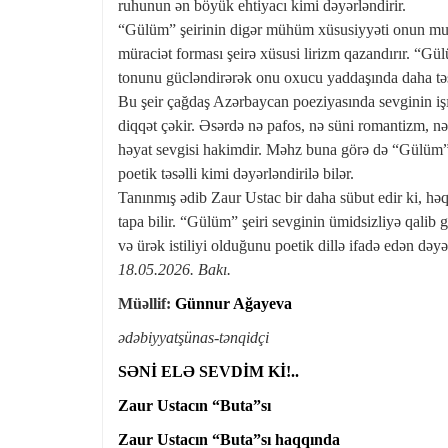
ruhunun ən böyük ehtiyacı kimi dəyərləndirir.
“Gülüm” şeirinin digər mühüm xüsusiyyəti onun musiqi
müraciət forması şeirə xüsusi lirizm qazandırır. “Gü
tonunu gücləndirərək onu oxucu yaddaşında daha təsi
Bu şeir çağdaş Azərbaycan poeziyasında sevginin iş
diqqət çəkir. Əsərdə nə pafos, nə süni romantizm, nə 
həyat sevgisi hakimdir. Məhz buna görə də “Gülüm” 
poetik təsəlli kimi dəyərləndirilə bilər.
Tanınmış ədib Zaur Ustac bir daha sübut edir ki, h
tapa bilir. “Gülüm” şeiri sevginin ümidsizliyə qalib
və ürək istiliyi olduğunu poetik dillə ifadə edən dəy
18.05.2026. Bakı.
Müəllif:
Günnur Ağayeva
ədəbiyyatşünas-tənqidçi
SƏNİ ELƏ SEVDİM Kİ!..
Zaur Ustacın “Buta”sı
Zaur Ustacın “Buta”sı haqqında