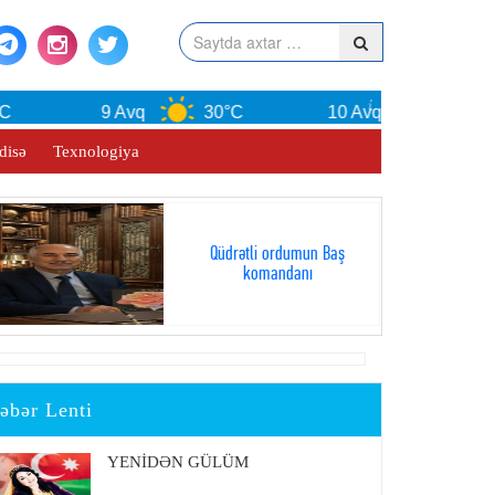
9 Avq
30°C
10 Avq
30°C
disə
Texnologiya
Qüdrətli ordumun Baş
komandanı
əbər Lenti
YENİDƏN GÜLÜM