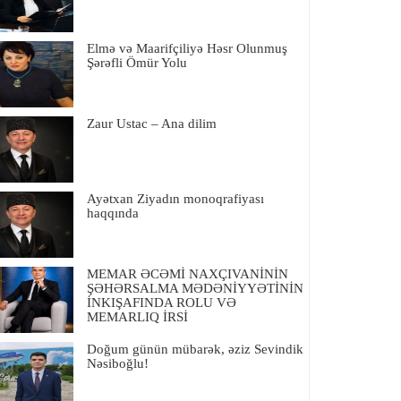
Elmə və Maarifçiliyə Həsr Olunmuş
Şərəfli Ömür Yolu
Zaur Ustac – Ana dilim
Ayətxan Ziyadın monoqrafiyası
haqqında
MEMAR ƏCƏMİ NAXÇIVANİNİN
ŞƏHƏRSALMA MƏDƏNİYYƏTİNİN
İNKIŞAFINDA ROLU VƏ
MEMARLIQ İRSİ
Doğum günün mübarək, əziz Sevindik
Nəsiboğlu!