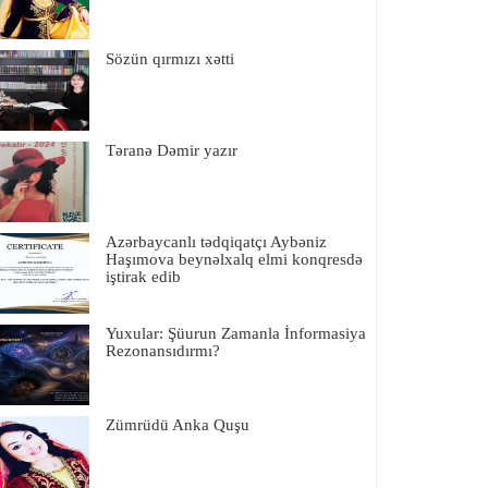
Sözün qırmızı xətti
Təranə Dəmir yazır
Azərbaycanlı tədqiqatçı Aybəniz
Haşımova beynəlxalq elmi konqresdə
iştirak edib
Yuxular: Şüurun Zamanla İnformasiya
Rezonansıdırmı?
Zümrüdü Anka Quşu