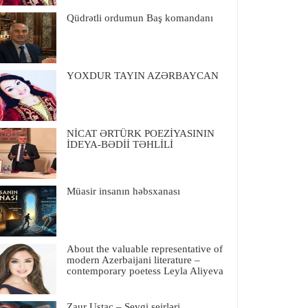
Qüdrətli ordumun Baş komandanı
YOXDUR TAYIN AZƏRBAYCAN
NİCAT ƏRTÜRK POEZİYASININ
İDEYA-BƏDİİ TƏHLİLİ
Müasir insanın həbsxanası
About the valuable representative of
modern Azerbaijani literature –
contemporary poetess Leyla Aliyeva
Zaur Ustac – Sevgi şeirləri