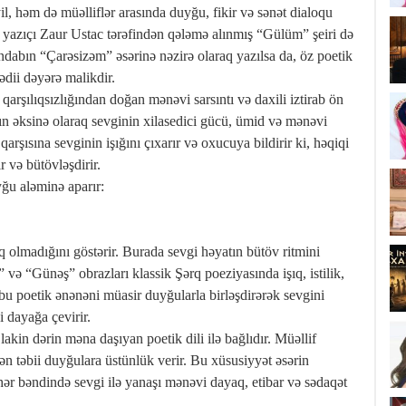
l, həm də müəlliflər arasında duyğu, fikir və sənət dialoqu
ə yazıçı Zaur Ustac tərəfindən qələmə alınmış “Gülüm” şeiri də
dabın “Çarəsizəm” əsərinə nəzirə olaraq yazılsa da, öz poetik
ədii dəyərə malikdir.
arşılıqsızlığından doğan mənəvi sarsıntı və daxili iztirab ön
n əksinə olaraq sevginin xilasedici gücü, ümid və mənəvi
qarşısına sevginin işığını çıxarır və oxucuya bildirir ki, həqiqi
r və bütövləşdirir.
yğu aləminə aparır:
q olmadığını göstərir. Burada sevgi həyatın bütöv ritmini
və “Günəş” obrazları klassik Şərq poeziyasında işıq, istilik,
bu poetik ənənəni müasir duyğularla birləşdirərək sevgini
 dayağa çevirir.
 lakin dərin məna daşıyan poetik dili ilə bağlıdır. Müəllif
ən təbii duyğulara üstünlük verir. Bu xüsusiyyət əsərin
hər bəndində sevgi ilə yanaşı mənəvi dayaq, etibar və sədaqət