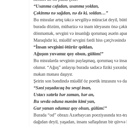
“Usanma cəfadan, usanma yoldan,
Çəkinmə nə sağdan, nə də ki, soldan…”
Bu misralar artıq təkcə sevgiliyə müraciət deyil, bütö
burada dözüm, mübarizə və inam ideyasını önə çəkir
dönməmək, sevgini və insanlığı qorumaq əsərin aparıc
Maraqlıdır ki, müəllif sevgini fərdi hiss çərçivəsind
“İnsan sevgisini ötürür qoldan,
Ağuşun yuvamız qoy olsun, gülüm!”
Bu misralarda sevginin paylaşmaq, qorumaq və insanı
olunur. “Ağuş” anlayışı burada sadəcə fiziki yaxınlı
məkan mənası daşıyır.
Şeirin son bəndində müəllif öz poetik imzasını və da
“Səni yaşadacaq bu sevgi inan,
Ustacı xatırla hər zaman, hər an,
Bu sevda oduna mənim kimi yan,
Gur yanan odumuz qoy olsun, gülüm!”
Burada “od” obrazı Azərbaycan poeziyasında tez-tez r
dağıdan deyil, yaşadan, insanı saflaşdıran bir qüvvə 