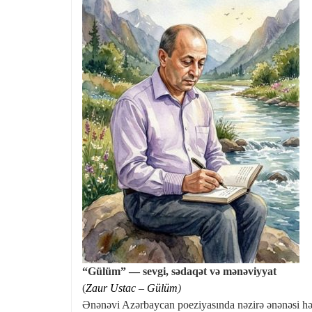
“Gülüm” — sevgi, sədaqət və mənəviyyat
(
Zaur Ustac – Gülüm
)
Ənənəvi Azərbaycan poeziyasında nəzirə ənənəsi hə