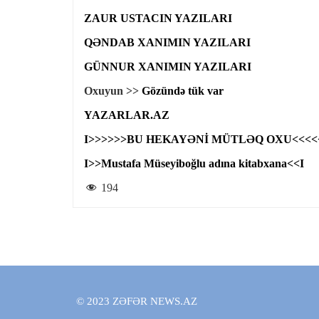
ZAUR USTACIN YAZILARI
QƏNDAB XANIMIN YAZILARI
GÜNNUR XANIMIN YAZILARI
Oxuyun >>
Gözündə tük var
YAZARLAR.AZ
I>>>>>>BU HEKAYƏNİ MÜTLƏQ OXU<<<<
I>>Mustafa Müseyiboğlu adına kitabxana<<I
194
© 2023 ZƏFƏR NEWS.AZ