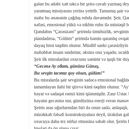
gələn bu ədəbi xətt təkcə bir şeirə cavab yazmaq deyi
yaratmaq missiyasını yerinə yetirib. Tanınmış şair v
məhz bu ənənənin çağdaş ruhda davamıdır. Şeir, Qən
nəfəsi, emosional yükü və nikbin ruhu ilə müstəqil b
Qəndabın “Çarəsizəm” şeirində ümidsizlik, sevginin q
plandadırsa, “Gülüm” şeirində həmin qaranlıq ovqatı
dayaq hissi təqdim olunur. Müəllif sanki çarəsizliyin 
məhəbbət insanı sındırmır, əksinə onu yaşadır, ucaldı
Şeir ilk misralardan oxucunu səmimi və işıqlı bir du
“Gecənə Ay ollam, gününə Günəş,
Bu sevgin tacımız qoy olsun, gülüm!”
Bu misralarda şair sevginin sadəcə emosional bağlılı
tamamlayan ilahi bir qüvvə kimi təqdim olunur. “Ay” 
həyat və sədaqət rəmzi kimi işlənmişdir. Zaur Ustac 
həyatın gecəsinə nur, gündüzünə enerji verən mənəvi
Şeirin əsas uğurlarından biri də onun sadə, anlaşıqlı,
mürəkkəb fəlsəfi konstruksiyalara deyil, ürəkdən gəl
oxucuya daha tez nüfuz etməsinə səbəb olur. Şeirin 
hissləri də ön plana çıxır: