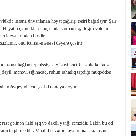
vlükdə insana ünvanlanan həyat çağırışı təsiri bağışlayır. Şair
. Həyatın çətinlikləri qarşısında sınmamaq, doğru yoldan
ı ideyalarından biridir.
ə saxlamır, onu ictimai-mənəvi dəyərə çevirir:
 insana bağlamaq missiyası xüsusi poetik ustalıqla ifadə
q deyil, mənəvi sığınacaq, ruhun rahatlıq tapdığı müqəddəs
xili mövqeyini açıq şəkildə ortaya qoyur:
ast gəlinən ilahi eşq və daxili yanğı rəmzidir. Lakin bu od
kimi təqdim edilir. Müəllif sevgini həyatın mənası, insan