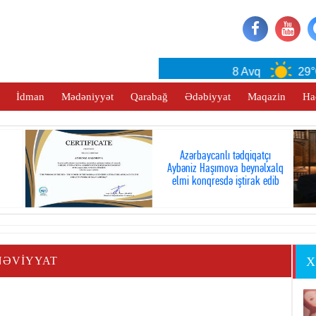
Baku
8 Avq
29°C
İdman
Mədəniyyət
Qarabağ
Ədəbiyyat
Maqazin
Ha
Azərbaycanlı tədqiqatçı
Aybəniz Haşımova beynəlxalq
elmi konqresdə iştirak edib
NƏVIYYAT
X