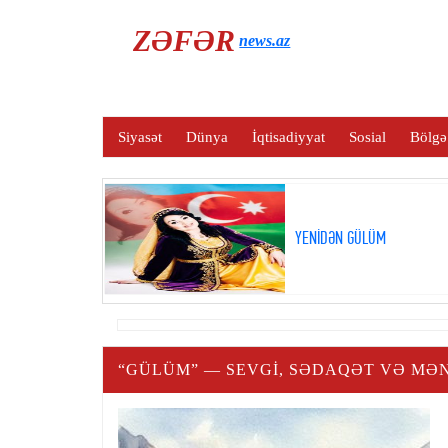
ZƏFƏR
news.az
Siyasət
Dünya
İqtisadiyyat
Sosial
Bölgə
YENİDƏN GÜLÜM
“GÜLÜM” — SEVGI, SƏDAQƏT VƏ MƏ