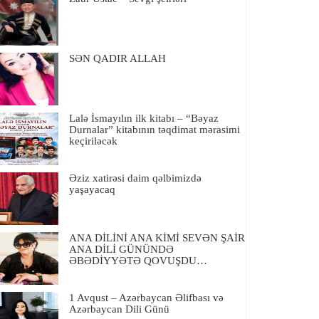
SƏN QADIR ALLAH
Lalə İsmayılın ilk kitabı – “Bəyaz
Durnalar” kitabının təqdimat mərasimi
keçiriləcək
Əziz xatirəsi daim qəlbimizdə
yaşayacaq
ANA DİLİNİ ANA KİMİ SEVƏN ŞAİR
ANA DİLİ GÜNÜNDƏ
ƏBƏDİYYƏTƏ QOVUŞDU…
1 Avqust – Azərbaycan Əlifbası və
Azərbaycan Dili Günü