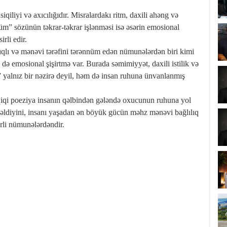
liyi və axıcılığıdır. Misralardakı ritm, daxili ahəng və
lüm” sözünün təkrar-təkrar işlənməsi isə əsərin emosional
rli edir.
ıqlı və mənəvi tərəfini tərənnüm edən nümunələrdən biri kimi
də emosional şişirtmə var. Burada səmimiyyət, daxili istilik və
yalnız bir nəzirə deyil, həm də insan ruhuna ünvanlanmış
əqiqi poeziya insanın qəlbindən gələndə oxucunun ruhuna yol
 gəldiyini, insanı yaşadan ən böyük gücün məhz mənəvi bağlılıq
ərli nümunələrdəndir.