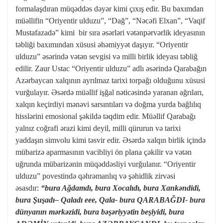
formalaşdıran müqəddəs dəyər kimi çıxış edir. Bu baxımdan
müəllifin “Oriyentir ulduzu”, “Dağ”, “Nəcəfi Elxan”, “Vaqif
Mustafazadə” kimi bir sıra əsərləri vətənpərvərlik ideyasının
təbliği baxımından xüsusi əhəmiyyət daşıyır. “Oriyentir
ulduzu” əsərində vətən sevgisi və milli birlik ideyası təbliğ
edilir. Zaur Ustac “Oriyentir ulduzu” adlı əsərində Qarabağın
Azərbaycan xalqının ayrılmaz tarixi torpağı olduğunu xüsusi
vurğulayır. Əsərdə müəllif işğal nəticəsində yaranan ağrıları,
xalqın keçirdiyi mənəvi sarsıntıları və doğma yurda bağlılıq
hisslərini emosional şəkildə təqdim edir. Müəllif Qarabağı
yalnız coğrafi ərazi kimi deyil, milli qürurun və tarixi
yaddaşın simvolu kimi təsvir edir. Əsərdə xalqın birlik içində
mübarizə aparmasının vacibliyi ön plana çəkilir və vətən
uğrunda mübarizənin müqəddəsliyi vurğulanır. “Oriyentir
ulduzu” povestində qəhrəmanlıq və şəhidlik zirvəsi
əsasdır:
“
bura A
ğ
damd
ı
, bura Xocal
ı
d
ı
, bura Xank
ə
ndidi,
bura
Ş
u
ş
ad
ı
– Qalad
ı
eee, Qala- bura QARABA
Ğ
DI- bura
d
ü
nyan
ı
n m
ə
rk
ə
zidi, bura b
ə
ş
ə
riyy
ə
tin be
ş
iyidi, bura