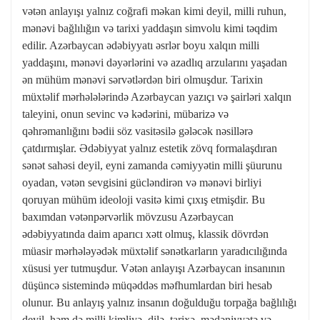
vətən anlayışı yalnız coğrafi məkan kimi deyil, milli ruhun,
mənəvi bağlılığın və tarixi yaddaşın simvolu kimi təqdim
edilir. Azərbaycan ədəbiyyatı əsrlər boyu xalqın milli
yaddaşını, mənəvi dəyərlərini və azadlıq arzularını yaşadan
ən mühüm mənəvi sərvətlərdən biri olmuşdur. Tarixin
müxtəlif mərhələlərində Azərbaycan yazıçı və şairləri xalqın
taleyini, onun sevinc və kədərini, mübarizə və
qəhrəmanlığını bədii söz vasitəsilə gələcək nəsillərə
çatdırmışlar. Ədəbiyyat yalnız estetik zövq formalaşdıran
sənət sahəsi deyil, eyni zamanda cəmiyyətin milli şüurunu
oyadan, vətən sevgisini gücləndirən və mənəvi birliyi
qoruyan mühüm ideoloji vasitə kimi çıxış etmişdir. Bu
baxımdan vətənpərvərlik mövzusu Azərbaycan
ədəbiyyatında daim aparıcı xətt olmuş, klassik dövrdən
müasir mərhələyədək müxtəlif sənətkarların yaradıcılığında
xüsusi yer tutmuşdur. Vətən anlayışı Azərbaycan insanının
düşüncə sistemində müqəddəs məfhumlardan biri hesab
olunur. Bu anlayış yalnız insanın doğulduğu torpağa bağlılığı
deyil, həm də milli kimliyə, dilə, tarixə, mədəniyyətə və