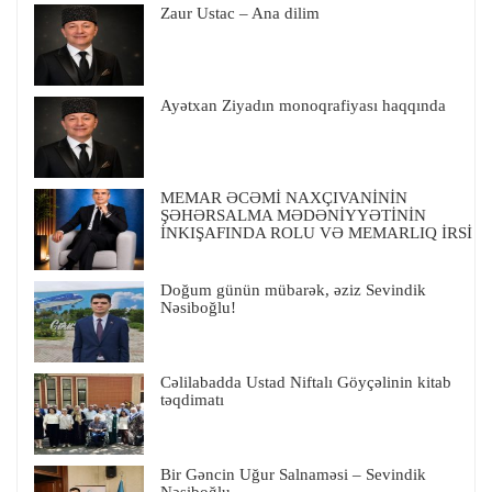
Zaur Ustac – Ana dilim
Ayətxan Ziyadın monoqrafiyası haqqında
MEMAR ƏCƏMİ NAXÇIVANİNİN
ŞƏHƏRSALMA MƏDƏNİYYƏTİNİN
İNKIŞAFINDA ROLU VƏ MEMARLIQ İRSİ
Doğum günün mübarək, əziz Sevindik
Nəsiboğlu!
Cəlilabadda Ustad Niftalı Göyçəlinin kitab
təqdimatı
Bir Gəncin Uğur Salnaməsi – Sevindik