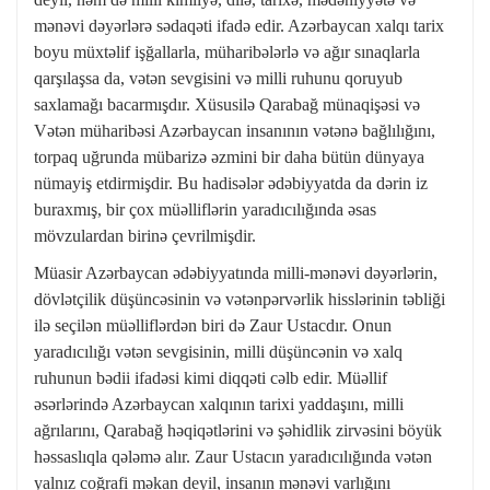
mənəvi dəyərlərə sədaqəti ifadə edir. Azərbaycan xalqı tarix
boyu müxtəlif işğallarla, müharibələrlə və ağır sınaqlarla
qarşılaşsa da, vətən sevgisini və milli ruhunu qoruyub
saxlamağı bacarmışdır. Xüsusilə Qarabağ münaqişəsi və
Vətən müharibəsi Azərbaycan insanının vətənə bağlılığını,
torpaq uğrunda mübarizə əzmini bir daha bütün dünyaya
nümayiş etdirmişdir. Bu hadisələr ədəbiyyatda da dərin iz
buraxmış, bir çox müəlliflərin yaradıcılığında əsas
mövzulardan birinə çevrilmişdir.
Müasir Azərbaycan ədəbiyyatında milli-mənəvi dəyərlərin,
dövlətçilik düşüncəsinin və vətənpərvərlik hisslərinin təbliği
ilə seçilən müəlliflərdən biri də Zaur Ustacdır. Onun
yaradıcılığı vətən sevgisinin, milli düşüncənin və xalq
ruhunun bədii ifadəsi kimi diqqəti cəlb edir. Müəllif
əsərlərində Azərbaycan xalqının tarixi yaddaşını, milli
ağrılarını, Qarabağ həqiqətlərini və şəhidlik zirvəsini böyük
həssaslıqla qələmə alır. Zaur Ustacın yaradıcılığında vətən
yalnız coğrafi məkan deyil, insanın mənəvi varlığını