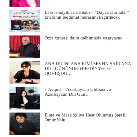
Lalə İsmayılın ilk kitabı – “Bəyaz Durnalar”
kitabının təqdimat mərasimi keçiriləcək
Əziz xatirəsi daim qəlbimizdə yaşayacaq
ANA DİLİNİ ANA KİMİ SEVƏN ŞAİR ANA
DİLİ GÜNÜNDƏ ƏBƏDİYYƏTƏ
QOVUŞDU…
1 Avqust – Azərbaycan Əlifbası və
Azərbaycan Dili Günü
Elmə və Maarifçiliyə Həsr Olunmuş Şərəfli
Ömür Yolu