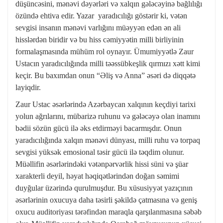
düşüncəsini, mənəvi dəyərləri və xalqın gələcəyinə bağlılığı
özündə ehtiva edir. Yazar yaradıcılığı göstərir ki, vətən
sevgisi insanın mənəvi varlığını müəyyən edən ən ali
hisslərdən biridir və bu hiss cəmiyyətin milli birliyinin
formalaşmasında mühüm rol oynayır. Ümumiyyətlə Zaur
Ustacın yaradıcılığında milli təəssübkeşlik qırmızı xətt kimi
keçir. Bu baxımdan onun “Əliş və Anna” əsəri də diqqətə
layiqdir.
Zaur Ustac əsərlərində Azərbaycan xalqının keçdiyi tarixi
yolun ağrılarını, mübarizə ruhunu və gələcəyə olan inamını
bədii sözün gücü ilə əks etdirməyi bacarmışdır. Onun
yaradıcılığında xalqın mənəvi dünyası, milli ruhu və torpaq
sevgisi yüksək emosional təsir gücü ilə təqdim olunur.
Müəllifin əsərlərindəki vətənpərvərlik hissi süni və şüar
xarakterli deyil, həyat həqiqətlərindən doğan səmimi
duyğular üzərində qurulmuşdur. Bu xüsusiyyət yazıçının
əsərlərinin oxucuya daha təsirli şəkildə çatmasına və geniş
oxucu auditoriyası tərəfindən maraqla qarşılanmasına səbəb