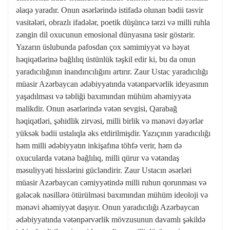
əlaqə yaradır. Onun əsərlərində istifadə olunan bədii təsvir
vasitələri, obrazlı ifadələr, poetik düşüncə tərzi və milli ruhla
zəngin dil oxucunun emosional dünyasına təsir göstərir.
Yazarın üslubunda pafosdan çox səmimiyyət və həyat
həqiqətlərinə bağlılıq üstünlük təşkil edir ki, bu da onun
yaradıcılığının inandırıcılığını artırır. Zaur Ustac yaradıcılığı
müasir Azərbaycan ədəbiyyatında vətənpərvərlik ideyasının
yaşadılması və təbliği baxımından mühüm əhəmiyyətə
malikdir. Onun əsərlərində vətən sevgisi, Qarabağ
həqiqətləri, şəhidlik zirvəsi, milli birlik və mənəvi dəyərlər
yüksək bədii ustalıqla əks etdirilmişdir. Yazıçının yaradıcılığı
həm milli ədəbiyyatın inkişafına töhfə verir, həm də
oxucularda vətənə bağlılıq, milli qürur və vətəndaş
məsuliyyəti hisslərini gücləndirir. Zaur Ustacın əsərləri
müasir Azərbaycan cəmiyyətində milli ruhun qorunması və
gələcək nəsillərə ötürülməsi baxımından mühüm ideoloji və
mənəvi əhəmiyyət daşıyır. Onun yaradıcılığı Azərbaycan
ədəbiyyatında vətənpərvərlik mövzusunun davamlı şəkildə