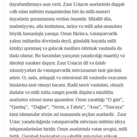
dəyərləndirməyə əsas verir. Zaur Ustacın əsərlərində diqqəti
cəlb edən mühüm məqamlardan biri də milli-mənəvi
dəyərlərin qorunmasına verilən önəmdir. Müəllif dilə,
mədəniyyətə, ailə institutuna, tarixə və milli adət-ənənələrə
böyük həssaslıqla yanaşır. Onun fikrincə, vətənpərvərlik
yalnız müharibə dövründə deyil, gündəlik həyatda milli
kimliyi qorumaq və gələcək nəsillərə ötürmək vasitəsilə də
ifadə olunur. Bu baxımdan yazıçının yaradıcılığı maarifçi və
ideoloji xarakter daşıyır. Zaur Ustacın dil və üslub
xüsusiyyətləri də vətənpərvərlik mövzusunun təsir gücünü
artırır. O, sadə, anlaşıqlı və emosional dil vasitəsilə oxucunun
hisslərinə təsir etməyi bacarır. Bədii təsvir vasitələri, obrazlı
ifadələr və milli ruhla zəngin poetik düşüncə müəllifin
əsərlərinə xüsusi məna qazandırır. Onun yaratdığı “O gün”,
“Qardaş”, “Dağlar”, “Sevin, a Təbriz”, “Araz”, “Tuncaya”
kimi nümunələr sözün əsl mənasında seçilən əsərlərdir. Zaur
Ustac yaradıcılığında vətənpərvərlik mövzusu mühüm ideya
istiqamətlərindən biridir. Onun əsərlərində vətən sevgisi, milli
birlik, Qarabağ həqiqətləri və şəhidlik mövzuları yüksək