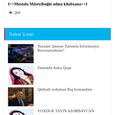
I>>Mustafa Müseyiboğlu adına kitabxana<<I
269
Xəbər Lenti
Yuxular: Şüurun Zamanla İnformasiya
Rezonansıdırmı?
Zümrüdü Anka Quşu
Qüdrətli ordumun Baş komandanı
YOXDUR TAYIN AZƏRBAYCAN