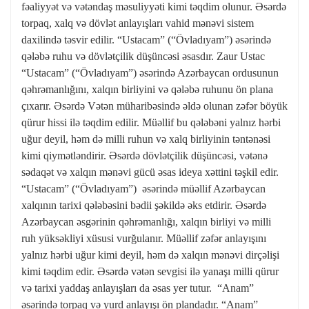
fəaliyyət və vətəndaş məsuliyyəti kimi təqdim olunur. Əsərdə
torpaq, xalq və dövlət anlayışları vahid mənəvi sistem
daxilində təsvir edilir. “Ustacam” (“Övladıyam”) əsərində
qələbə ruhu və dövlətçilik düşüncəsi əsasdır. Zaur Ustac
“Ustacam” (“Övladıyam”) əsərində Azərbaycan ordusunun
qəhrəmanlığını, xalqın birliyini və qələbə ruhunu ön plana
çıxarır. Əsərdə Vətən müharibəsində əldə olunan zəfər böyük
qürur hissi ilə təqdim edilir. Müəllif bu qələbəni yalnız hərbi
uğur deyil, həm də milli ruhun və xalq birliyinin təntənəsi
kimi qiymətləndirir. Əsərdə dövlətçilik düşüncəsi, vətənə
sədaqət və xalqın mənəvi gücü əsas ideya xəttini təşkil edir.
“Ustacam” (“Övladıyam”) əsərində müəllif Azərbaycan
xalqının tarixi qələbəsini bədii şəkildə əks etdirir. Əsərdə
Azərbaycan əsgərinin qəhrəmanlığı, xalqın birliyi və milli
ruh yüksəkliyi xüsusi vurğulanır. Müəllif zəfər anlayışını
yalnız hərbi uğur kimi deyil, həm də xalqın mənəvi dirçəlişi
kimi təqdim edir. Əsərdə vətən sevgisi ilə yanaşı milli qürur
və tarixi yaddaş anlayışları da əsas yer tutur. “Anam”
əsərində torpaq və yurd anlayışı ön plandadır. “Anam”