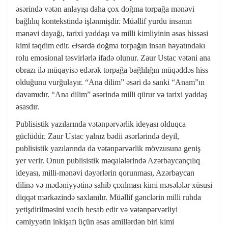
əsərində vətən anlayışı daha çox doğma torpağa mənəvi
bağlılıq kontekstində işlənmişdir. Müəllif yurdu insanın
mənəvi dayağı, tarixi yaddaşı və milli kimliyinin əsas hissəsi
kimi təqdim edir. Əsərdə doğma torpağın insan həyatındakı
rolu emosional təsvirlərlə ifadə olunur. Zaur Ustac vətəni ana
obrazı ilə müqayisə edərək torpağa bağlılığın müqəddəs hiss
olduğunu vurğulayır. “Ana dilim” əsəri də sanki “Anam”ın
davamıdır. “Ana dilim” əsərində milli qürur və tarixi yaddaş
əsasdır.
Publisistik yazılarında vətənpərvərlik ideyası olduqca
güclüdür. Zaur Ustac yalnız bədii əsərlərində deyil,
publisistik yazılarında da vətənpərvərlik mövzusuna geniş
yer verir. Onun publisistik məqalələrində Azərbaycançılıq
ideyası, milli-mənəvi dəyərlərin qorunması, Azərbaycan
dilinə və mədəniyyətinə sahib çıxılması kimi məsələlər xüsusi
diqqət mərkəzində saxlanılır. Müəllif gənclərin milli ruhda
yetişdirilməsini vacib hesab edir və vətənpərvərliyi
cəmiyyətin inkişafı üçün əsas amillərdən biri kimi