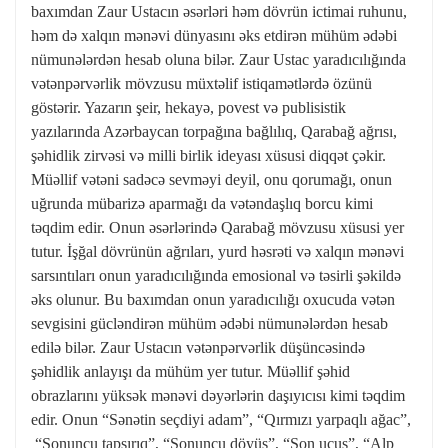
baxımdan Zaur Ustacın əsərləri həm dövrün ictimai ruhunu,
həm də xalqın mənəvi dünyasını əks etdirən mühüm ədəbi
nümunələrdən hesab oluna bilər. Zaur Ustac yaradıcılığında
vətənpərvərlik mövzusu müxtəlif istiqamətlərdə özünü
göstərir. Yazarın şeir, hekayə, povest və publisistik
yazılarında Azərbaycan torpağına bağlılıq, Qarabağ ağrısı,
şəhidlik zirvəsi və milli birlik ideyası xüsusi diqqət çəkir.
Müəllif vətəni sadəcə sevməyi deyil, onu qorumağı, onun
uğrunda mübarizə aparmağı da vətəndaşlıq borcu kimi
təqdim edir. Onun əsərlərində Qarabağ mövzusu xüsusi yer
tutur. İşğal dövrünün ağrıları, yurd həsrəti və xalqın mənəvi
sarsıntıları onun yaradıcılığında emosional və təsirli şəkildə
əks olunur. Bu baxımdan onun yaradıcılığı oxucuda vətən
sevgisini gücləndirən mühüm ədəbi nümunələrdən hesab
edilə bilər. Zaur Ustacın vətənpərvərlik düşüncəsində
şəhidlik anlayışı da mühüm yer tutur. Müəllif şəhid
obrazlarını yüksək mənəvi dəyərlərin daşıyıcısı kimi təqdim
edir. Onun “Sənətin seçdiyi adam”, “Qırmızı yarpaqlı ağac”,
“Sonuncu tapşırıq”, “Sonuncu döyüş”, “Son uçuş”, “Alp