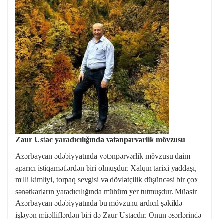
Zaur Ustac yaradıcılığında vətənpərvərlik m
ö
vzusu
Azərbaycan ədəbiyyatında vətənpərvərlik mövzusu daim
aparıcı istiqamətlərdən biri olmuşdur. Xalqın tarixi yaddaşı,
milli kimliyi, torpaq sevgisi və dövlətçilik düşüncəsi bir çox
sənətkarların yaradıcılığında mühüm yer tutmuşdur. Müasir
Azərbaycan ədəbiyyatında bu mövzunu ardıcıl şəkildə
işləyən müəlliflərdən biri də Zaur Ustacdır. Onun əsərlərində