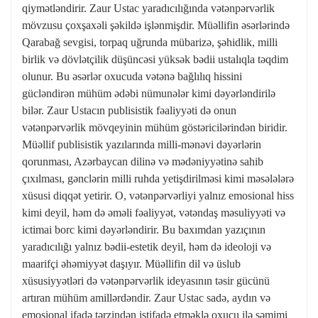
qiymətləndirir. Zaur Ustac yaradıcılığında vətənpərvərlik
mövzusu çoxşaxəli şəkildə işlənmişdir. Müəllifin əsərlərində
Qarabağ sevgisi, torpaq uğrunda mübarizə, şəhidlik, milli
birlik və dövlətçilik düşüncəsi yüksək bədii ustalıqla təqdim
olunur. Bu əsərlər oxucuda vətənə bağlılıq hissini
gücləndirən mühüm ədəbi nümunələr kimi dəyərləndirilə
bilər. Zaur Ustacın publisistik fəaliyyəti də onun
vətənpərvərlik mövqeyinin mühüm göstəricilərindən biridir.
Müəllif publisistik yazılarında milli-mənəvi dəyərlərin
qorunması, Azərbaycan dilinə və mədəniyyətinə sahib
çıxılması, gənclərin milli ruhda yetişdirilməsi kimi məsələlərə
xüsusi diqqət yetirir. O, vətənpərvərliyi yalnız emosional hiss
kimi deyil, həm də əməli fəaliyyət, vətəndaş məsuliyyəti və
ictimai borc kimi dəyərləndirir. Bu baxımdan yazıçının
yaradıcılığı yalnız bədii-estetik deyil, həm də ideoloji və
maarifçi əhəmiyyət daşıyır. Müəllifin dil və üslub
xüsusiyyətləri də vətənpərvərlik ideyasının təsir gücünü
artıran mühüm amillərdəndir. Zaur Ustac sadə, aydın və
emosional ifadə tərzindən istifadə etməklə oxucu ilə səmimi