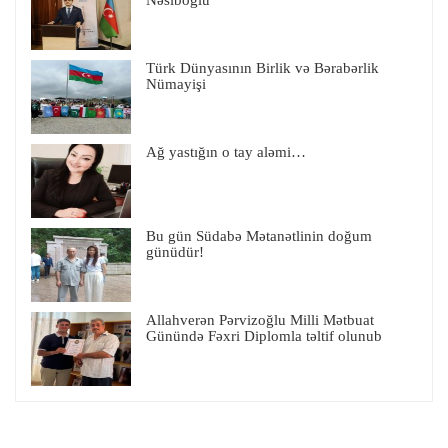
Nəsiboğlu
Türk Dünyasının Birlik və Bərabərlik
Nümayişi
Ağ yastığın o tay aləmi…
Bu gün Südabə Mətanətlinin doğum
günüdür!
Allahverən Pərvizoğlu Milli Mətbuat
Günündə Fəxri Diplomla təltif olunub