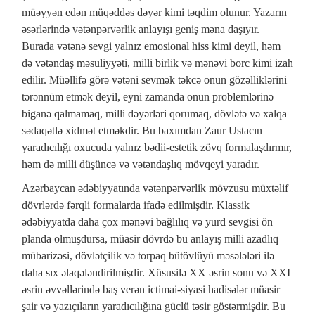
müəyyən edən müqəddəs dəyər kimi təqdim olunur. Yazarın
əsərlərində vətənpərvərlik anlayışı geniş məna daşıyır.
Burada vətənə sevgi yalnız emosional hiss kimi deyil, həm
də vətəndaş məsuliyyəti, milli birlik və mənəvi borc kimi izah
edilir. Müəllifə görə vətəni sevmək təkcə onun gözəlliklərini
tərənnüm etmək deyil, eyni zamanda onun problemlərinə
biganə qalmamaq, milli dəyərləri qorumaq, dövlətə və xalqa
sədaqətlə xidmət etməkdir. Bu baxımdan Zaur Ustacın
yaradıcılığı oxucuda yalnız bədii-estetik zövq formalaşdırmır,
həm də milli düşüncə və vətəndaşlıq mövqeyi yaradır.
Azərbaycan ədəbiyyatında vətənpərvərlik mövzusu müxtəlif
dövrlərdə fərqli formalarda ifadə edilmişdir. Klassik
ədəbiyyatda daha çox mənəvi bağlılıq və yurd sevgisi ön
planda olmuşdursa, müasir dövrdə bu anlayış milli azadlıq
mübarizəsi, dövlətçilik və torpaq bütövlüyü məsələləri ilə
daha sıx əlaqələndirilmişdir. Xüsusilə XX əsrin sonu və XXI
əsrin əvvəllərində baş verən ictimai-siyasi hadisələr müasir
şair və yazıçıların yaradıcılığına güclü təsir göstərmişdir. Bu