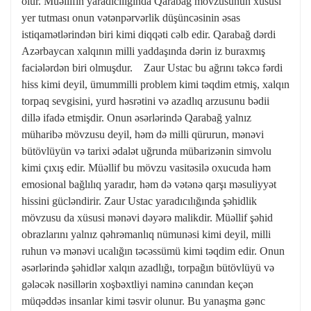
olur. Müəllifin yaradıcılığında Qarabağ mövzusunun xüsusi
yer tutması onun vətənpərvərlik düşüncəsinin əsas
istiqamətlərindən biri kimi diqqəti cəlb edir. Qarabağ dərdi
Azərbaycan xalqının milli yaddaşında dərin iz buraxmış
faciələrdən biri olmuşdur. Zaur Ustac bu ağrını təkcə fərdi
hiss kimi deyil, ümummilli problem kimi təqdim etmiş, xalqın
torpaq sevgisini, yurd həsrətini və azadlıq arzusunu bədii
dillə ifadə etmişdir. Onun əsərlərində Qarabağ yalnız
müharibə mövzusu deyil, həm də milli qürurun, mənəvi
bütövlüyün və tarixi ədalət uğrunda mübarizənin simvolu
kimi çıxış edir. Müəllif bu mövzu vasitəsilə oxucuda həm
emosional bağlılıq yaradır, həm də vətənə qarşı məsuliyyət
hissini gücləndirir. Zaur Ustac yaradıcılığında şəhidlik
mövzusu da xüsusi mənəvi dəyərə malikdir. Müəllif şəhid
obrazlarını yalnız qəhrəmanlıq nümunəsi kimi deyil, milli
ruhun və mənəvi ucalığın təcəssümü kimi təqdim edir. Onun
əsərlərində şəhidlər xalqın azadlığı, torpağın bütövlüyü və
gələcək nəsillərin xoşbəxtliyi naminə canından keçən
müqəddəs insanlar kimi təsvir olunur. Bu yanaşma gənc