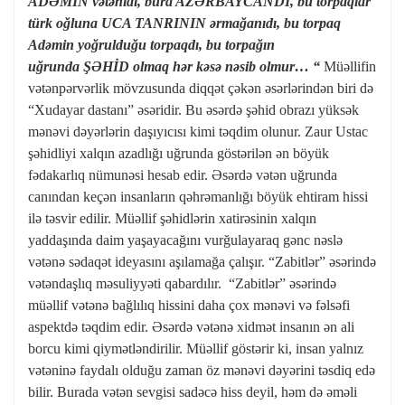
AD
Ə
M
İ
N v
ə
t
ə
nidi, bura AZ
Ə
RBAYCANDI, bu torpaqlar
t
ü
rk o
ğ
luna UCA TANRININ
ə
rma
ğ
an
ı
d
ı
, bu torpaq
Ad
ə
min yo
ğ
ruldu
ğ
u torpaqd
ı
, bu torpa
ğ
ı
n
u
ğ
runda
ŞƏ
H
İ
D olmaq h
ə
r k
ə
s
ə
n
ə
sib olmur… “
Müəllifin
vətənpərvərlik mövzusunda diqqət çəkən əsərlərindən biri də
“Xudayar dastanı” əsəridir. Bu əsərdə şəhid obrazı yüksək
mənəvi dəyərlərin daşıyıcısı kimi təqdim olunur. Zaur Ustac
şəhidliyi xalqın azadlığı uğrunda göstərilən ən böyük
fədakarlıq nümunəsi hesab edir. Əsərdə vətən uğrunda
canından keçən insanların qəhrəmanlığı böyük ehtiram hissi
ilə təsvir edilir. Müəllif şəhidlərin xatirəsinin xalqın
yaddaşında daim yaşayacağını vurğulayaraq gənc nəslə
vətənə sədaqət ideyasını aşılamağa çalışır. “Zabitlər” əsərində
vətəndaşlıq məsuliyyəti qabardılır. “Zabitlər” əsərində
müəllif vətənə bağlılıq hissini daha çox mənəvi və fəlsəfi
aspektdə təqdim edir. Əsərdə vətənə xidmət insanın ən ali
borcu kimi qiymətləndirilir. Müəllif göstərir ki, insan yalnız
vətəninə faydalı olduğu zaman öz mənəvi dəyərini təsdiq edə
bilir. Burada vətən sevgisi sadəcə hiss deyil, həm də əməli