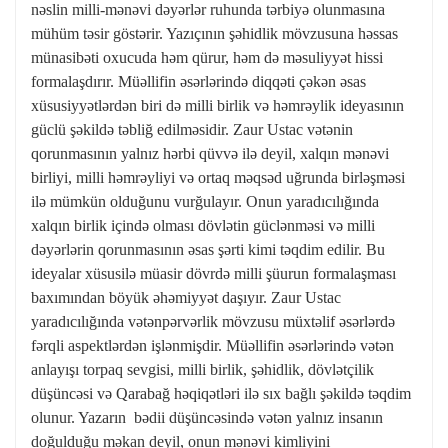
nəslin milli-mənəvi dəyərlər ruhunda tərbiyə olunmasına
mühüm təsir göstərir. Yazıçının şəhidlik mövzusuna həssas
münasibəti oxucuda həm qürur, həm də məsuliyyət hissi
formalaşdırır. Müəllifin əsərlərində diqqəti çəkən əsas
xüsusiyyətlərdən biri də milli birlik və həmrəylik ideyasının
güclü şəkildə təbliğ edilməsidir. Zaur Ustac vətənin
qorunmasının yalnız hərbi qüvvə ilə deyil, xalqın mənəvi
birliyi, milli həmrəyliyi və ortaq məqsəd uğrunda birləşməsi
ilə mümkün olduğunu vurğulayır. Onun yaradıcılığında
xalqın birlik içində olması dövlətin güclənməsi və milli
dəyərlərin qorunmasının əsas şərti kimi təqdim edilir. Bu
ideyalar xüsusilə müasir dövrdə milli şüurun formalaşması
baxımından böyük əhəmiyyət daşıyır. Zaur Ustac
yaradıcılığında vətənpərvərlik mövzusu müxtəlif əsərlərdə
fərqli aspektlərdən işlənmişdir. Müəllifin əsərlərində vətən
anlayışı torpaq sevgisi, milli birlik, şəhidlik, dövlətçilik
düşüncəsi və Qarabağ həqiqətləri ilə sıx bağlı şəkildə təqdim
olunur. Yazarın bədii düşüncəsində vətən yalnız insanın
doğulduğu məkan deyil, onun mənəvi kimliyini