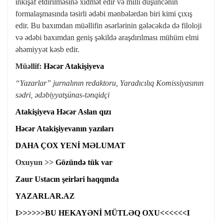
inkişaf etdirilməsinə xidmət edir və milli düşüncənin
formalaşmasında təsirli ədəbi mənbələrdən biri kimi çıxış
edir. Bu baxımdan müəllifin əsərlərinin gələcəkdə də filoloji
və ədəbi baxımdan geniş şəkildə araşdırılması mühüm elmi
əhəmiyyət kəsb edir.
Müəllif:
Həcər Atakişiyeva
“Yazarlar” jurnalının redaktoru, Yaradıcılıq Komissiyasının
sədri, ədəbiyyatşünas-tənqidçi
Atakişiyeva Həcər Aslan qızı
Həcər Atakişiyevanın yazıları
DAHA ÇOX YENİ MƏLUMAT
Oxuyun >>
Gözündə tük var
Zaur Ustacın şeirləri haqqında
YAZARLAR.AZ
I>>>>>>BU HEKAYƏNİ MÜTLƏQ OXU<<<<<<I