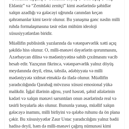
Eldəniz” və “Zenitdəki zenitçi” kimi əsərlərində şəhidlər
xalqın azadlığı və gələcəyi uğrunda canından keçən
qəhrəmanlar kimi təsvir olunur. Bu yanaşma gənc nəslin milli
ruhda formalaşmasına təsir edən mühüm ideoloji
xüsusiyyətlərdən biridir.
Müəllifin publisistik yazılarında da vətənpərvərlik xətti açıq
şəkildə hiss olunur. O, milli-mənəvi dəyərlərin qorunmasını,
Azərbaycan dilinə və mədəniyyətinə sahib çıxılmasını vacib
hesab edir. Yazıçının fikrincə, vətənpərvərlik yalnız döyüş
meydanında deyil, elmə, təhsilə, ədəbiyyata və milli
mədəniyyətə xidmət etməklə də ifadə olunur. Müəllifin
yaradıcılığında Qarabağ mövzusu xüsusi emosional yükə
malikdir. İşğal illərinin ağrısı, yurd həsrəti, şəhid ailələrinin
kədəri və xalqın mənəvi sarsıntıları onun əsərlərində real və
təsirli boyalarla əks olunur. Bununla yanaşı, müəllif xalqın
gələcəyə inamını, milli birliyini və qələbə ruhunu da ön plana
çəkir. Bu xüsusiyyətlər Zaur Ustac yaradıcılığını yalnız bədii
hadisə deyil, həm də milli-mənəvi çağırış nümunəsi kimi