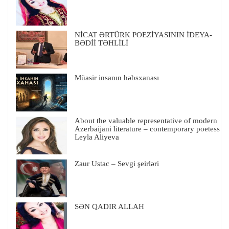
NİCAT ƏRTÜRK POEZİYASININ İDEYA-
BƏDİİ TƏHLİLİ
Müasir insanın həbsxanası
About the valuable representative of modern
Azerbaijani literature – contemporary poetess
Leyla Aliyeva
Zaur Ustac – Sevgi şeirləri
SƏN QADIR ALLAH