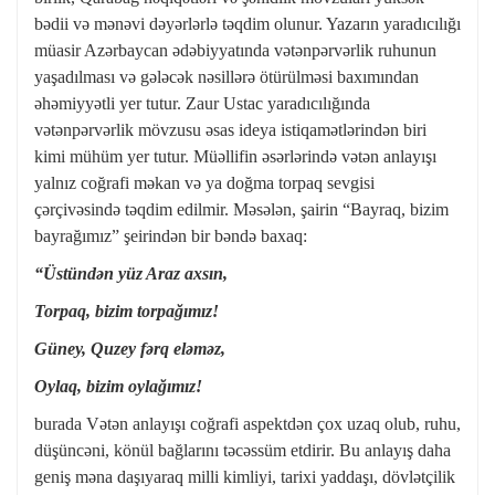
bədii və mənəvi dəyərlərlə təqdim olunur. Yazarın yaradıcılığı
müasir Azərbaycan ədəbiyyatında vətənpərvərlik ruhunun
yaşadılması və gələcək nəsillərə ötürülməsi baxımından
əhəmiyyətli yer tutur. Zaur Ustac yaradıcılığında
vətənpərvərlik mövzusu əsas ideya istiqamətlərindən biri
kimi mühüm yer tutur. Müəllifin əsərlərində vətən anlayışı
yalnız coğrafi məkan və ya doğma torpaq sevgisi
çərçivəsində təqdim edilmir. Məsələn, şairin “Bayraq, bizim
bayrağımız” şeirindən bir bəndə baxaq:
“Üstündən yüz Araz axsın,
Torpaq, bizim torpağımız!
Güney, Quzey fərq eləməz,
Oylaq, bizim oylağımız!
burada Vətən anlayışı coğrafi aspektdən çox uzaq olub, ruhu,
düşüncəni, könül bağlarını təcəssüm etdirir. Bu anlayış daha
geniş məna daşıyaraq milli kimliyi, tarixi yaddaşı, dövlətçilik