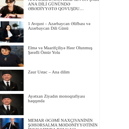
ANA DİLİ GÜNÜNDƏ
ƏBƏDİYYƏTƏ QOVUŞDU…
1 Avqust – Azərbaycan Əlifbası və
Azərbaycan Dili Günü
Elmə və Maarifçiliyə Həsr Olunmuş
Şərəfli Ömür Yolu
Zaur Ustac – Ana dilim
Ayətxan Ziyadın monoqrafiyası
haqqında
MEMAR ƏCƏMİ NAXÇIVANİNİN
ŞƏHƏRSALMA MƏDƏNİYYƏTİNİN