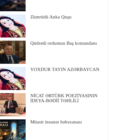
Zümrüdü Anka Quşu
Qüdrətli ordumun Baş komandanı
YOXDUR TAYIN AZƏRBAYCAN
NİCAT ƏRTÜRK POEZİYASININ
İDEYA-BƏDİİ TƏHLİLİ
Müasir insanın həbsxanası