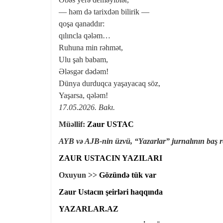
— həm də tarixdən bilirik —
qoşa qanaddır:
qılıncla qələm…
Ruhuna min rəhmət,
Ulu şah babam,
Ələsgər dədəm!
Dünya durduqca yaşayacaq söz,
Yaşarsa, qələm!
17.05.2026. Bakı.
Müəllif:
Zaur USTAC
AYB və AJB-nin üzvü, “Yazarlar” jurnalının baş r
ZAUR USTACIN YAZILARI
Oxuyun >>
Gözündə tük var
Zaur Ustacın şeirləri haqqında
YAZARLAR.AZ