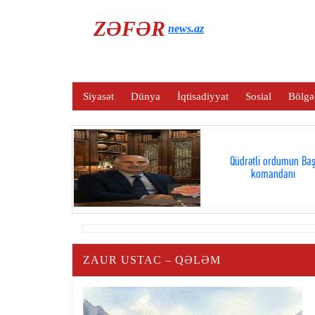
ZƏFƏR
news.az
Siyasət
Dünya
İqtisadiyyat
Sosial
Bölgə
Qüdrətli ordumun Ba
komandanı
ZAUR USTAC – QƏLƏM