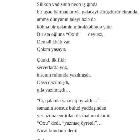
Silikon vadisinin neon işığında
bir uşaq barmaqlarıyla gələcəyi sürüşdürür ekranda,
amma dünyanın taleyi hələ də
köhnə bir qələmin mürəkkəbində yatır.
Bir ata oğluna “Oxu!” — deyirsə,
Deməli kitab var,
Qələm yaşayır.
Çünki, ilk fikir
serverlərdə yox,
insanın ruhunda yazılmışdı.
Daşa qazılmışdı,
gilə yazılmışdı…
“O, qələmlə yazmaq öyrətdi…” —
səmanın sonsuz bulud yaddaşından
yer üzünə endirilən ilk məlumat kimi.
“Oxu” dedi, “yazmaq öyrətdi”…
Nicat bundadır dedi.