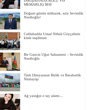
İNKIŞAFINDA ROLU VƏ
MEMARLIQ İRSİ
Doğum günün mübarək, əziz Sevindik
Nəsiboğlu!
Cəlilabadda Ustad Niftalı Göyçəlinin
kitab təqdimatı
Bir Gəncin Uğur Salnaməsi – Sevindik
Nəsiboğlu
Türk Dünyasının Birlik və Bərabərlik
Nümayişi
Ağ yastığın o tay aləmi…