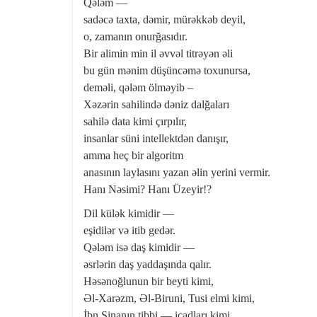
Qələm —
sadəcə taxta, dəmir, mürəkkəb deyil,
o, zamanın onurğasıdır.
Bir alimin min il əvvəl titrəyən əli
bu gün mənim düşüncəmə toxunursa,
deməli, qələm ölməyib –
Xəzərin sahilində dəniz dalğaları
sahilə data kimi çırpılır,
insanlar süni intellektdən danışır,
amma heç bir algoritm
anasının laylasını yazan əlin yerini vermir.
Hanı Nəsimi? Hanı Üzeyir!?
Dil külək kimidir —
eşidilər və itib gedər.
Qələm isə daş kimidir —
əsrlərin daş yaddaşında qalır.
Həsənoğlunun bir beyti kimi,
Əl-Xarəzm, Əl-Biruni, Tusi elmi kimi,
İbn Sinanın tibbi — icadları kimi…