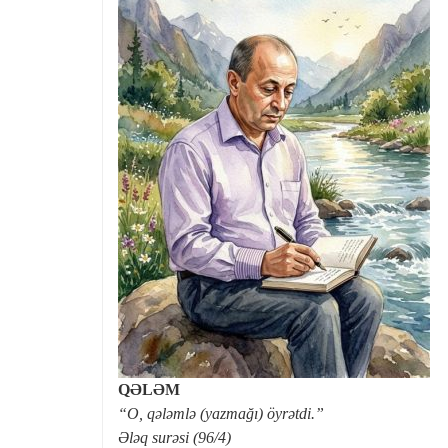
QƏLƏM
“O, qələmlə (yazmağı) öyrətdi.”
Ələq surəsi (96/4)