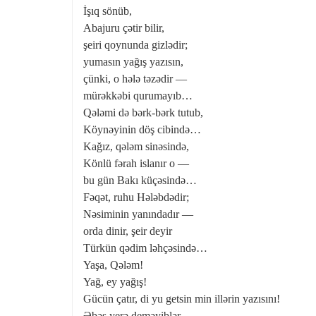
İşıq sönüb,
Abajuru çətir bilir,
şeiri qoynunda gizlədir;
yumasın yağış yazısın,
çünki, o hələ təzədir —
mürəkkəbi qurumayıb…
Qələmi də bərk-bərk tutub,
Köynəyinin döş cibində…
Kağız, qələm sinəsində,
Könlü fərah islanır o —
bu gün Bakı küçəsində…
Fəqət, ruhu Hələbdədir;
Nəsiminin yanındadır —
orda dinir, şeir deyir
Türkün qədim ləhçəsində…
Yaşa, Qələm!
Yağ, ey yağış!
Gücün çatır, di yu getsin min illərin yazısını!
Əbəs yerə deməyiblər,