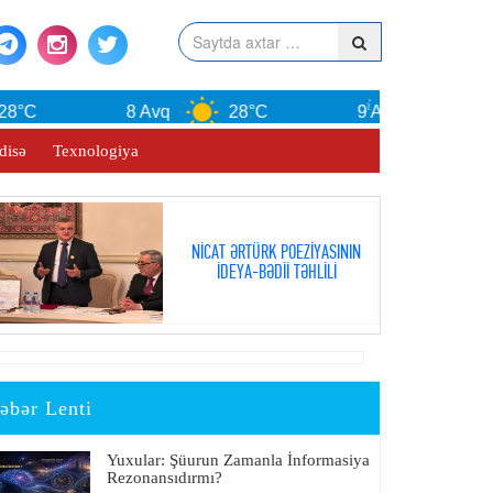
C
8 Avq
28°C
9 Avq
30°C
disə
Texnologiya
NİCAT ƏRTÜRK POEZİYASININ
İDEYA-BƏDİİ TƏHLİLİ
əbər Lenti
Yuxular: Şüurun Zamanla İnformasiya
Rezonansıdırmı?