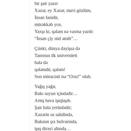
bir şair yazır:
Xəzər, ey Xəzər, mavi gözlüm,
İnsan fanidir,
mürəkkəb yox.
Yaxşı ki, qələm nə vaxtsa yazıb:
“İnsan çiy süd əmib”…
Çünki, dünya dəyişsə də
Tanrının ilk universiteti
hələ də
qələmdir, qələm!
Son müraciəti isə “Oxu!” olub.
Yağış yağır,
Bakı suyun içindədir…
Artıq hava işıqlaşıb.
Şair hələ yerindədir;
Xəzərin su sahilində,
Bakının şıx bulvarında,
işıq dirəyi altında…