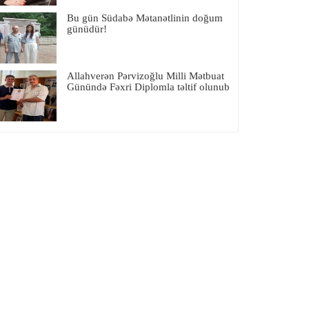
Bu gün Südabə Mətanətlinin doğum
günüdür!
Allahverən Pərvizoğlu Milli Mətbuat
Günündə Fəxri Diplomla təltif olunub