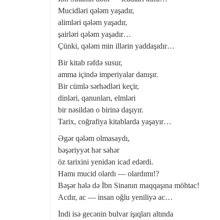
Mucidləri qələm yaşadır,
alimləri qələm yaşadır,
şairləri qələm yaşadır…
Çünki, qələm min illərin yaddaşıdır…
Bir kitab rəfdə susur,
amma içində imperiyalar danışır.
Bir cümlə sərhədləri keçir,
dinləri, qanunları, elmləri
bir nəsildən o birinə daşıyır.
Tarix, coğrafiya kitablarda yaşayır…
Əgər qələm olmasaydı,
bəşəriyyət hər səhər
öz tarixini yenidən icad edərdi.
Hamı mucid olardı — olardımı!?
Bəşər hələ də İbn Sinanın maqqaşına möhtac!
Acdır, ac — insan oğlu yeniliyə ac…
İndi isə gecənin bulvar işıqları altında