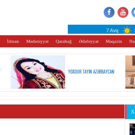
Baku
7 Avq
28°
İdman
Mədəniyyət
Qarabağ
Ədəbiyyat
Maqazin
Ha
ş
YOXDUR TAYIN AZƏRBAYCAN
X