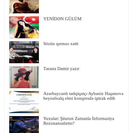
YENİDƏN GÜLÜM
Sözün qırmızı xətti
Təranə Dəmir yazır
Azərbaycanlı tədqiqatçı Aybəniz Haşımova
beynəlxalq elmi konqresdə iştirak edib
Yuxular: Şüurun Zamanla İnformasiya
Rezonansıdırmı?