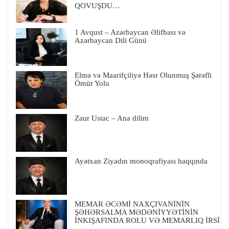
QOVUŞDU…
1 Avqust – Azərbaycan Əlifbası və
Azərbaycan Dili Günü
Elmə və Maarifçiliyə Həsr Olunmuş Şərəfli
Ömür Yolu
Zaur Ustac – Ana dilim
Ayətxan Ziyadın monoqrafiyası haqqında
MEMAR ƏCƏMİ NAXÇIVANİNİN
ŞƏHƏRSALMA MƏDƏNİYYƏTİNİN
İNKIŞAFINDA ROLU VƏ MEMARLIQ İRSİ