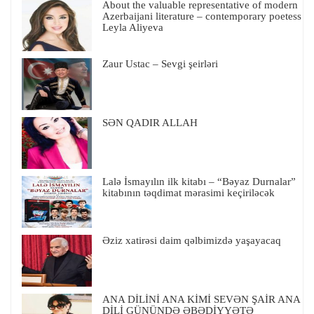
About the valuable representative of modern
Azerbaijani literature – contemporary poetess
Leyla Aliyeva
Zaur Ustac – Sevgi şeirləri
SƏN QADIR ALLAH
Lalə İsmayılın ilk kitabı – “Bəyaz Durnalar”
kitabının təqdimat mərasimi keçiriləcək
Əziz xatirəsi daim qəlbimizdə yaşayacaq
ANA DİLİNİ ANA KİMİ SEVƏN ŞAİR ANA
DİLİ GÜNÜNDƏ ƏBƏDİYYƏTƏ