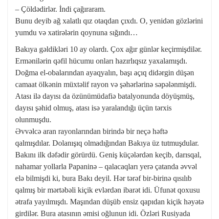
– Çöldədirlər. İndi çağıraram.
Bunu deyib ağ xalatlı qız otaqdan çıxdı. O, yenidən gözlərini
yumdu və xatirələrin qoynuna sığındı…
Bakıya gəldikləri 10 ay olardı. Çox ağır günlər keçirmişdilər.
Ermənilərin qəfil hücumu onları hazırlıqsız yaxalamışdı.
Doğma el-obalarından ayaqyalın, başı açıq didərgin düşən
camaat ölkənin müxtəlif rayon və şəhərlərinə səpələnmişdi.
Atası ilə dayısı da özünümüdafiə batalyonunda döyüşmüş,
dayısı şəhid olmuş, atası isə yaralandığı üçün tərxis
olunmuşdu.
Əvvəlcə aran rayonlarından birində bir neçə həftə
qalmışdılar. Dolanışıq olmadığından Bakıya üz tutmuşdular.
Bakını ilk dəfədir görürdü. Geniş küçələrdən keçib, darısqal,
nahamar yollarla Papaninə – qalacaqları yerə çatanda əvvəl
elə bilmişdi ki, bura Bakı deyil. Hər tərəf bir-birinə qısılıb
qalmış bir mərtəbəli kiçik evlərdən ibarət idi. Üfunət qoxusu
ətrafa yayılmışdı. Maşından düşüb ensiz qapıdan kiçik həyətə
girdilər. Bura atasının əmisi oğlunun idi. Özləri Rusiyada