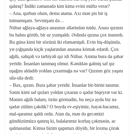
qalırıq? İndiki zəmanədə kim kimə evini müftə verər?
– Ana, qurban olum, demə atama. Axı mən pis bir iş
tutmamışam. Sevmişəm də…
Nübar ağlaya-ağlaya anasının əllərindən tutdu. Anası qızının
bu halını görüb, bir az yumşaldı. Əslində qızına çox inanırdı.
Bu günə kimi bir sözünü iki eləməmişdi. Evin biş-düşündə,
yır-yığışında kiçik yaşlarından anasına kömək edərdi. Çox
ağıllı, səliqəli və tərbiyəli qız idi Nübar. Amma bura da şəhər
yeridir. İnsanları tanımaq olmur. Kənddən gəlmiş saf qız
uşağını aldadıb yoldan çıxarmağa nə var? Qızının göz yaşını
silə-silə dedi:
– Bax, qızım. Bura şəhər yeridir. İnsanlar bir-birini tanımır.
Sənin kimi saf qızları yoldan çıxaran o qədər biqeyrət var ki.
Mənim ağıllı balam, özün görmədin, bu neçə ayda biz nə
qədər zülüm çəkdik? O boyda ev-eşiyimiz, həyət-bacamız,
mal-qaramız qaldı orda. Atan da, mən də gecəmizi
gündüzümüzə qatırıq ki, balalarımız korluq çəkməsin, ac
qalmasınlar. Kimsə bizim qapımızı döyüb, bir loxma çörək