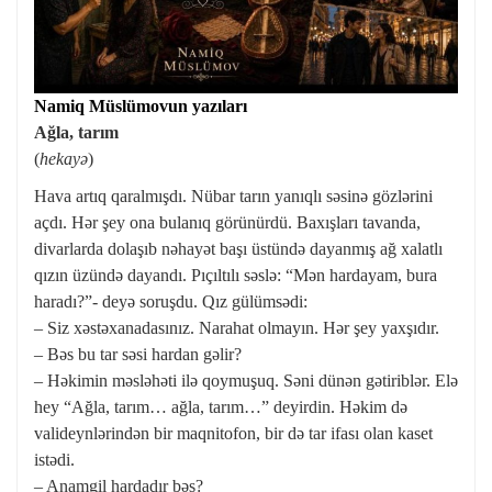
Namiq Müslümovun yazıları
Ağla, tarım
(
hekayə
)
Hava artıq qaralmışdı. Nübar tarın yanıqlı səsinə gözlərini
açdı. Hər şey ona bulanıq görünürdü. Baxışları tavanda,
divarlarda dolaşıb nəhayət başı üstündə dayanmış ağ xalatlı
qızın üzündə dayandı. Pıçıltılı səslə: “Mən hardayam, bura
haradı?”- deyə soruşdu. Qız gülümsədi:
– Siz xəstəxanadasınız. Narahat olmayın. Hər şey yaxşıdır.
– Bəs bu tar səsi hardan gəlir?
– Həkimin məsləhəti ilə qoymuşuq. Səni dünən gətiriblər. Elə
hey “Ağla, tarım… ağla, tarım…” deyirdin. Həkim də
valideynlərindən bir maqnitofon, bir də tar ifası olan kaset
istədi.
– Anamgil hardadır bəs?