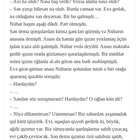
– Axı nə olub? Nəsə baş verib? Yoxsa atama nəsə olub?
– Sən yaxşı bilirsən nə olub. Burda camaat var. Evə gedək,
nə olduğunu sən deyərsən. Bir bu qalmışdı…
Nübar başını aşağı dikdi. Pərt olmuşdu.
Sən demə qonşulardan kimsə gəncləri görmüş və Nübarın
anasına demişdi. Anası da həmin gün qızını yoxlamaq üçün
işdən icazə alıb gəlmişdi. Nübar evdə deyildi. Anası məktəbə
gedib qızını orada gözləməyi qərarlaşdırmışdı. Bir müddət
sonra qızını oğlanla əl-ələ görən ana bərk əsəbləşmişdi.
Evə girər-girməz anası Nübarın qolundan tutub o biri otağa
apararaq qəzəblə soruşdu:
– Hardaydın?
– …
– Səndən söz soruşmuram? Hardaydın? O oğlan kim idi?
– …
– Niyə dillənmirsən? Utanmırsan? Biz səhərdən axşamadək
qul kimi işləyirik. Evi, uşaqları qoyub gedirik ki, böyük,
ağıllı qızımız var. Biz olmayanda qardaşlarına sahib çıxacaq,
evi çəkib-çevirəcək. Sən demə qızımız özü sahibsiz qalıb,