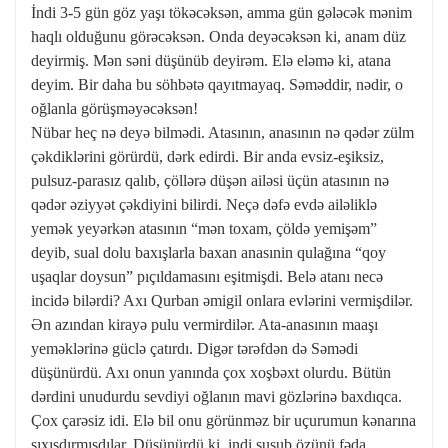
İndi 3-5 gün göz yaşı tökəcəksən, amma gün gələcək mənim
haqlı olduğunu görəcəksən. Onda deyəcəksən ki, anam düz
deyirmiş. Mən səni düşünüb deyirəm. Elə eləmə ki, atana
deyim. Bir daha bu söhbətə qayıtmayaq. Səməddir, nədir, o
oğlanla görüşməyəcəksən!
Nübar heç nə deyə bilmədi. Atasının, anasının nə qədər zülm
çəkdiklərini görürdü, dərk edirdi. Bir anda evsiz-eşiksiz,
pulsuz-parasız qalıb, çöllərə düşən ailəsi üçün atasının nə
qədər əziyyət çəkdiyini bilirdi. Neçə dəfə evdə ailəliklə
yemək yeyərkən atasının “mən toxam, çöldə yemişəm”
deyib, sual dolu baxışlarla baxan anasınin qulağına “qoy
uşaqlar doysun” pıçıldamasını eşitmişdi. Belə atanı necə
incidə bilərdi? Axı Qurban əmigil onlara evlərini vermişdilər.
Ən azından kirayə pulu vermirdilər. Ata-anasının maaşı
yeməklərinə güclə çatırdı. Digər tərəfdən də Səmədi
düşünürdü. Axı onun yanında çox xoşbəxt olurdu. Bütün
dərdini unudurdu sevdiyi oğlanın mavi gözlərinə baxdıqca.
Çox çarəsiz idi. Elə bil onu görünməz bir uçurumun kənarına
sıxışdırmışdılar. Düşünürdü ki, indi susub özünü fəda