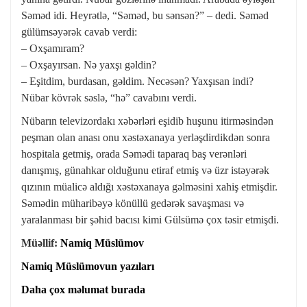
Səməd idi. Heyrətlə, “Səməd, bu sənsən?” – dedi. Səməd
gülümsəyərək cavab verdi:
– Oxşamıram?
– Oxşayırsan. Nə yaxşı gəldin?
– Eşitdim, burdasan, gəldim. Necəsən? Yaxşısan indi?
Nübar kövrək səslə, “hə” cavabını verdi.
Nübarın televizordakı xəbərləri eşidib huşunu itirməsindən
peşman olan anası onu xəstəxanaya yerləşdirdikdən sonra
hospitala getmiş, orada Səmədi taparaq baş verənləri
danışmış, günahkar olduğunu etiraf etmiş və üzr istəyərək
qızının müalicə aldığı xəstəxanaya gəlməsini xahiş etmişdir.
Səmədin müharibəyə könüllü gedərək savaşması və
yaralanması bir şəhid bacısı kimi Gülsümə çox təsir etmişdi.
Müəllif:
Namiq Müslümov
Namiq Müslümovun yazıları
Daha çox məlumat burada