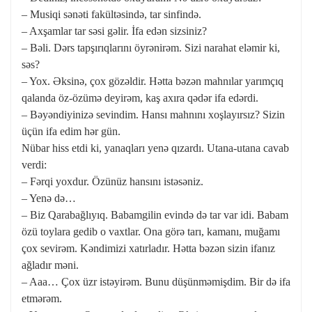
– Musiqi sənəti fakültəsində, tar sinfində.
– Axşamlar tar səsi gəlir. İfa edən sizsiniz?
– Bəli. Dərs tapşırıqlarını öyrənirəm. Sizi narahat eləmir ki,
səs?
– Yox. Əksinə, çox gözəldir. Hətta bəzən mahnılar yarımçıq
qalanda öz-özümə deyirəm, kaş axıra qədər ifa edərdi.
– Bəyəndiyinizə sevindim. Hansı mahnını xoşlayırsız? Sizin
üçün ifa edim hər gün.
Nübar hiss etdi ki, yanaqları yenə qızardı. Utana-utana cavab
verdi:
– Fərqi yoxdur. Özünüz hansını istəsəniz.
– Yenə də…
– Biz Qarabağlıyıq. Babamgilin evində də tar var idi. Babam
özü toylara gedib o vaxtlar. Ona görə tarı, kamanı, muğamı
çox sevirəm. Kəndimizi xatırladır. Hətta bəzən sizin ifanız
ağladır məni.
– Aaa… Çox üzr istəyirəm. Bunu düşünməmişdim. Bir də ifa
etmərəm.