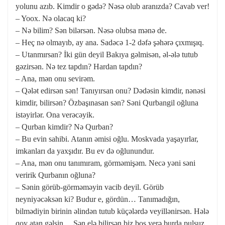
yolunu azıb. Kimdir o gədə? Nəsə olub aranızda? Cavab ver!
– Yoox. Nə olacaq ki?
– Nə bilim? Sən bilərsən. Nəsə olubsa mənə de.
– Heç nə olmayıb, ay ana. Sadəcə 1-2 dəfə şəhərə çıxmışıq.
– Utanmırsan? İki gün deyil Bakıya gəlmisən, əl-ələ tutub
gəzirsən. Nə tez tapdın? Hardan tapdın?
– Ana, mən onu sevirəm.
– Qələt edirsən sən! Tanıyırsan onu? Dədəsin kimdir, nənəsi
kimdir, bilirsən? Özbaşınasan sən? Səni Qurbangil oğluna
istəyirlər. Ona verəcəyik.
– Qurban kimdir? Nə Qurban?
– Bu evin sahibi. Atanın əmisi oğlu. Moskvada yaşayırlar,
imkanları da yaxşıdır. Bu ev də oğlunundur.
– Ana, mən onu tanımıram, görməmişəm. Necə yəni səni
veririk Qurbanın oğluna?
– Sənin görüb-görməməyin vacib deyil. Görüb
neyniyəcəksən ki? Budur e, gördün… Tanımadığın,
bilmədiyin birinin əlindən tutub küçələrdə veyillənirsən. Hələ
qoy atan gəlsin… Sən elə bilirsən biz boş yerə burda pulsuz