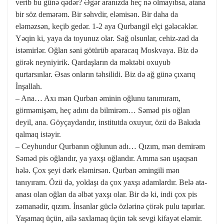
verib bu günə qədər? Əgər aranızda heç nə olmayıbsa, atana
bir söz demərəm. Bir səhvdir, eləmisən. Bir daha da
eləməzsən, keçib gedər. 1-2 aya Qurbangil elçi gələcəklər.
Yəqin ki, yaya da toyunuz olar. Sağ olsunlar, cehiz-zad da
istəmirlər. Oğlan səni götürüb aparacaq Moskvaya. Biz də
görək neyniyirik. Qardaşların da məktəbi oxuyub
qurtarsınlar. Əsas onların təhsilidi. Biz də ağ günə çıxarıq
İnşallah.
– Ana… Axı mən Qurban əminin oğlunu tanımıram,
görməmişəm, heç adını da bilmirəm… Səməd pis oğlan
deyil, ana. Göyçaydandır, institutda oxuyur, özü də Bakıda
qalmaq istəyir.
– Ceyhundur Qurbanın oğlunun adı… Qızım, mən demirəm
Səməd pis oğlandır, ya yaxşı oğlandır. Amma sən uşaqsan
hələ. Çox şeyi dərk eləmirsən. Qurban əmingili mən
tanıyıram. Özü də, yoldaşı da çox yaxşı adamlardır. Belə ata-
anası olan oğlan da əlbət yaxşı olar. Bir də ki, indi çox pis
zəmanədir, qızım. İnsanlar güclə özlərinə çörək pulu tapırlar.
Yaşamaq üçün, ailə saxlamaq üçün tək sevgi kifayət eləmir.