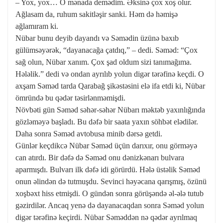
– Yox, yox… O mənada demədim. Əksinə çox xoş olur.
Ağlasam da, ruhum sakitləşir sanki. Həm də həmişə
ağlamıram ki.
Nübar bunu deyib dayandı və Səmədin üzünə baxıb
gülümsəyərək, “dayanacağa çatdıq,” – dedi. Səməd: “Çox
sağ olun, Nübar xanım. Çox şad oldum sizi tanımağıma.
Hələlik.” dedi və ondan ayrılıb yolun digər tərəfinə keçdi. O
axşam Səməd tarda Qarabağ şikəstəsini elə ifa etdi ki, Nübar
ömründə bu qədər təsirlənməmişdi.
Növbəti gün Səməd səhər-səhər Nübarı məktəb yaxınlığında
gözləməyə başladı. Bu dəfə bir saata yaxın söhbət elədilər.
Daha sonra Səməd avtobusa minib dərsə getdi.
Günlər keçdikcə Nübar Səməd üçün darıxır, onu görməyə
can atırdı. Bir dəfə də Səməd onu dənizkənarı bulvara
aparmışdı. Bulvarı ilk dəfə idi görürdü. Hələ üstəlik Səməd
onun əlindən də tutmuşdu. Sevinci həyəcana qarışmış, özünü
xoşbəxt hiss etmişdi. O gündən sonra görüşəndə əl-ələ tutub
gəzirdilər. Ancaq yenə də dayanacaqdan sonra Səməd yolun
digər tərəfinə keçirdi. Nübar Səməddən nə qədər ayrılmaq