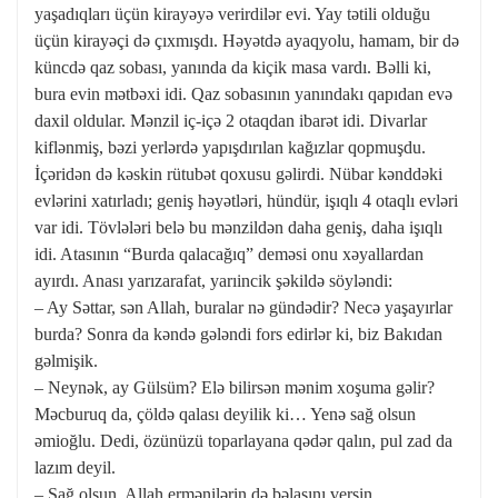
yaşadıqları üçün kirayəyə verirdilər evi. Yay tətili olduğu
üçün kirayəçi də çıxmışdı. Həyətdə ayaqyolu, hamam, bir də
küncdə qaz sobası, yanında da kiçik masa vardı. Bəlli ki,
bura evin mətbəxi idi. Qaz sobasının yanındakı qapıdan evə
daxil oldular. Mənzil iç-içə 2 otaqdan ibarət idi. Divarlar
kiflənmiş, bəzi yerlərdə yapışdırılan kağızlar qopmuşdu.
İçəridən də kəskin rütubət qoxusu gəlirdi. Nübar kənddəki
evlərini xatırladı; geniş həyətləri, hündür, işıqlı 4 otaqlı evləri
var idi. Tövlələri belə bu mənzildən daha geniş, daha işıqlı
idi. Atasının “Burda qalacağıq” deməsi onu xəyallardan
ayırdı. Anası yarızarafat, yarıincik şəkildə söyləndi:
– Ay Səttar, sən Allah, buralar nə gündədir? Necə yaşayırlar
burda? Sonra da kəndə gələndi fors edirlər ki, biz Bakıdan
gəlmişik.
– Neynək, ay Gülsüm? Elə bilirsən mənim xoşuma gəlir?
Məcburuq da, çöldə qalası deyilik ki… Yenə sağ olsun
əmioğlu. Dedi, özünüzü toparlayana qədər qalın, pul zad da
lazım deyil.
– Sağ olsun. Allah ermənilərin də bəlasını versin.