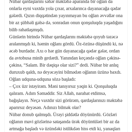
Nübar qardaşlarını səhər məktəbə aparanda bir oğlan da
onlarla eyni vaxtda yola çıxar, arxalarınca dayanacağa qədər
gələrdi. Qızın diqqətindən yayınmayan bu oğlan əvvəllər ona
bir az şübhəli gəlsə də, sonradan onun qonşuluqda yaşadığını
bilib rahatlaşmışdı.
Günlərin birində Nübar qardaşlarını məktəbə qoyub təzəcə
aralanmışdı ki, həmin oğlanı gördü. Öz-özünə düşündü ki, nə
əcəb burdadır. Axı o hər gün dayanacağa qədər gələr, ordan
da avtobusa minib gedərdi. Yanından keçəndə oğlan çəkinə-
çəkinə, “Salam. Bir dəqiqə olar sizi?” dedi. Nübar bir anlıq
duruxub qaldı, nə deyəcəyini bilmədən oğlanın üzünə baxdı.
Oğlan udquna-udquna sözə başladı:
– Çox üzr istəyirəm. Məni tanıyırsız yəqin ki. Qonşuluqda
qalıram. Adım Səməddir. Siz Allah, narahat etdimsə,
bağışlayın. Neçə vaxtdır sizi görürəm, qardaşlarınızı məktəbə
aparırsız deyəsən. Adınızı bilmək olar?
Nübar donub qalmışdı. Ürəyi şiddətlə döyünürdü. Gözləri
oğlanın mavi gözlərinə sataşanda ürək döyüntüləri bir az da
artmağa başladı və üzündəki istilikdən hiss etdi ki, yanaqları