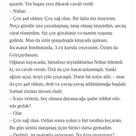
qızarıb. Tez başını yerə dikərək cavab verdi:
– Nübar.
– Çox şad oldum. Çox sağ olun. Bir daha üzr istəyirəm.
Neçə gündür sizə yaxınlaşmaq, tanış olmaq istəyirdim, ancaq
cürət eləmirdim. Siz çox gözəlsiniz və mənim xoşuma
gəlirsiz. Mən də sizin qonşuluqda kirayədə qalıram.
İncəsənət İnistitutunda, 3-cü kursda oxuyuram. Özüm də
Göyçaydanam.
Oğlanın həyəcanla, birnəfəsə söylədiklərinə Nübar bilmirdi
ki, nə cavab versin. Özü də çox həyəcanlanmışdı. Sanki
ağzını açsa, ürəyi çölə çıxacaqdı. Dərin bir nəfəs alıb; – mən
də çox şad oldum, dedi və yavaş-yavaş addımlamağa başladı.
Səməd sözünə davam elədi:
– İcazə verirsiz, heç olmasa dayanacağa qədər söhbət edə-
edə gedək?
– Olar.
– Çox sağ olun. Ordan sonra yolun o biri tərəfinə keçərəm.
Bu gün sizinlə danışmaq üçün birinci dərsə girmədim.
– Dediniz, incəsənətdə oxuyuram. Nə üzrə oxuyursuz?