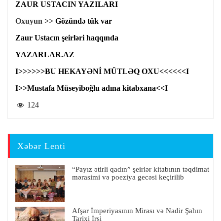
ZAUR USTACIN YAZILARI
Oxuyun >>
Gözündə tük var
Zaur Ustacın şeirləri haqqında
YAZARLAR.AZ
I>>>>>>BU HEKAYƏNİ MÜTLƏQ OXU<<<<<<I
I>>Mustafa Müseyiboğlu adına kitabxana<<I
124
Xəbər Lenti
“Payız ətirli qadın” şeirlər kitabının təqdimat
mərasimi və poeziya gecəsi keçirilib
Afşar İmperiyasının Mirası və Nadir Şahın
Tarixi İrsi