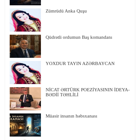
Zümrüdü Anka Quşu
Qüdrətli ordumun Baş komandanı
YOXDUR TAYIN AZƏRBAYCAN
NİCAT ƏRTÜRK POEZİYASININ İDEYA-
BƏDİİ TƏHLİLİ
Müasir insanın həbsxanası