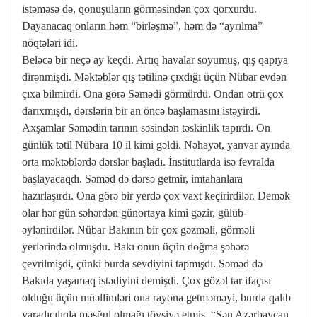
istəməsə də, qonuşuların görməsindən çox qorxurdu.
Dayanacaq onların həm “birləşmə”, həm də “ayrılma”
nöqtələri idi.
Beləcə bir neçə ay keçdi. Artıq havalar soyumuş, qış qapıya
dirənmişdi. Məktəblər qış tətilinə çıxdığı üçün Nübar evdən
çıxa bilmirdi. Ona görə Səmədi görmürdü. Ondan otrü çox
darıxmışdı, dərslərin bir an öncə başlamasını istəyirdi.
Axşamlar Səmədin tarının səsindən təskinlik tapırdı. On
günlük tətil Nübara 10 il kimi gəldi. Nəhayət, yanvar ayında
orta məktəblərdə dərslər başladı. İnstitutlarda isə fevralda
başlayacaqdı. Səməd də dərsə getmir, imtahanlara
hazırlaşırdı. Ona görə bir yerdə çox vaxt keçirirdilər. Demək
olar hər gün səhərdən günortaya kimi gəzir, gülüb-
əylənirdilər. Nübar Bakının bir çox gəzməli, görməli
yerlərində olmuşdu. Bakı onun üçün doğma şəhərə
çevrilmişdi, çünki burda sevdiyini tapmışdı. Səməd də
Bakıda yaşamaq istədiyini demişdi. Çox gözəl tar ifaçısı
olduğu üçün müəllimləri ona rayona getməməyi, burda qalıb
yaradıcılıqla məşğul olmağı tövsiyə etmiş, “Sən Azərbaycan