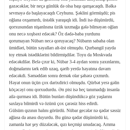
gəzəcəklər, bir neçə günlük də olsa başı qarışacaqdı. Bəlkə
sevməyə də başlayacaqdı Ceyhunu. Şəklini görmüşdü; pis
oğlana oxşamırdı, üstəlik yaraşıqlı idi. İndi isə düşünürdü,
qorxusundan nişanlısına üzük taxmağa gələ bilməyən oğlan
onu necə xoşbəxt edəcək? Öz dədə-baba yurdunu
qorumayan Nübarı necə qoruyacaq? Nübarın sabaha olan
ümidləri, bütün xəyalları alt-üst olmuşdu. Qurbangil yayda
toy etmək istədiklərini bildirmişdilər. Toyu da Moskvada
edəcəkdilər. Belə çıxır ki, Nübar 3-4 aydan sonra yaxınlarını,
doğmalarını tərk edib uzaq, qərib yerdə həyatına davam
edəcəkdi. Səməddən sonra demək olar şəhərə çıxmırdı.
Həyat onun üçün çox darixdirici olmuşdu. Qürbət yerə gəlin
köçəcəyi onu qorxudurdu. Ən pisi isə heç tanımadığı insanla
ailə qurması idi. Bütün bunları düşündükcə göz yaşlarını
saxlaya bilmirdi və özünü çox çarəsiz hiss edirdi.
Gülsüm qızının halını görürdü. Nübar gecələr nə qədər səssiz
ağlasa da anası duyurdu. Bu günə qədər düşünürdü ki,
zamanla hər şey düzələcək, qızı keçmişi unudacaq. Amma