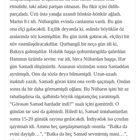
etməlidir, təki ailəsi pərişan olmasın. Bu fikir içini didib-
parçaladı. Üzü üstə yatağa uzanıb hönkür-hönkür ağladı.
Martın 8-i idi. Nübargilin evində canlanma vardı. Bu gün
ona elçi gələcəkdi. Eıçilik deyəndə ki, əslində böyüklər öz
aralarında söz kəsmişdilər. Bu gün üzük gətirəcək, elçiliyi bir
növ rəsmiləşdirəcəkdilər. Qurbangil bir neçə gün idi ki,
Bakıya gəlmişdilər. Hələlik başqa qohumlarıgildə qalırdılar.
Hamının üzündə sevinc var idi, bircə Nübardan başqa. Hər
gün Səmədi düşünürdü. Anasının sözündən sonra Səməddən
ayrılmışdı. Onu da sözlə deyə bilməmişdi. Uzun-uzadı
məktub yazıb, Səmədi görən kimi ona verib qaçmışdı. Ondan
sonra da bir daha görməmişdi oğlanı. Bu Nübarın işini bir az
rahatlaşdırsa da, qəlbində böyük nigarançılıq yaratmışdı.
“Görəsən Səməd hardadır indi?” sualı içini gəmirirdi. O
gündən tar səsi də gəlmirdi. Bilirdi ki, Səməd imtahanlardan
sonra 15-20 günıük rayona gedəcəkdi. İndiyədək isə çoxdan
qayıtmalı idi. Amma heç qarşılaşmamışdı onunla. “Bəlkə də
evini dəyişib…”, “Bəlkə də heç Səməd sevmirmiş məni…”,