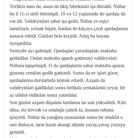
Tezliklə atası da, anası da tikiş fabrikində işə düzəldi. Nübar
bu il 11-ci sinfi bitirmişdi. 10 və 12 yaşlarında iki qardaşı da
var idi. Valideyinləri səhər işə gedir, Nübar ev-eşiyi
təmizləyir, yemək bişirir, hərdən də küçəyə çıxıb qardaşlarına
nəzarət edirdi. Günləri belə keçirdi. Artıq bu həyata
öyrəşirdilər.
Sentyabr ayı gəlmişdi. Qardaşları yaxınlıqdakı məktəbə
gedirdilər. Onları məktəbə aparıb gətirməyi valideynləri
Nübara tapşırmışdı. O da qardaşlarını səhər məktəbə aparar,
günorta yenidən gedib gətirərdi. Sonra da ev işləri görər,
qardaşlarına dərslərində kömək edərdi. Axşam da
valideyinləri gəldikdən sonra birlikdə yeməklərini yeyər, bir
az söhbət etdikdən sonra yatardılar.
Son günlər axşam düşəndə hardansa tar səsi yüksəlirdi. Kim
idisə, elə kövrək və ustalıqla çalırdı ki, insanın ruhuna
işləyirdi. Nübar da yatağına uzanandan sonra bir müddət o
səsi dinləyər, tarın həzin ahəngi altında yavaş-yavaş yuxuya
gedərdi.