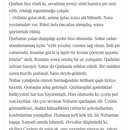
Qurban hiss elədi ki, arvadının yersiz sözü hamiya pis təsir
edib, ortalığı toparlamağa çalışdı:
– Əslində gələcəkdi, amma işdən icazə ala bilmədi. Nəsə
yoxlamaları var. Bileti belə öncədən almışdıq, sonra
qaytarmalı olduq.
Qurbanın yalan danışdığı aydın hiss olunurdu. Səttar onları
utandırmamaq üçün “eybi yoxdur, canınız sağ olsun. İndi pis
zəmanədir, insanlar güclə iş tapıb bir loxma çörəyini qazana
bilirlər” dedi. Bundan sonra ortalıq bir az yumşaldı. Qadınlar
süfrəni bəzəyir, Səttar da Qurbanla söhbət edirdi. Bir müddət
sonra məclis şənləndi, hamı deyib-gülürdü.
Nübar yatağında oturub barmağındakı brilliant qaşlı üzüyə
baxırdı. Qonaqlar artıq getmişdi. Qurbangilin gətirdikləri
hədiyyələri hər kəs bəyənmişdi. Hiss olunurdu ki, çoxlu pul
xərcləyiblər. Ən çox sevinən Nübarın qardaşları idi. Üzünü
görmədikləri, dadını bilmədikləri cürbəcür şokoladlardan,
konfetlərdən yemişdilər. Hamının kefi kök idi, bir Nübardan
başqa. Səmədi unuda bilmirdi. Əvvəllər düşünürdü ki,
elçiliyə Ceyhun da gələcək, onu yaxından tanıyacaq, şəhəri