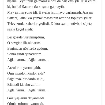
nişana Ceyhunun gəlməməsi onu da pərt etmişdi. Hiss edirdi
ki, bu hal Səttarın da xoşuna gəlməyib.
May ayının sonu idi. Havalar isinməyə başlamışdı. Axşam
Səttargil ailəliklə yemək masasının ətrafına toplaşmışdılar.
Televizorda xəbərlər gedirdi. Diktor xanım növbəti süjetə
şeirlə keçid elədi:
Bir gözələ vurulmuşdum,
O sevgidə ilk nübarım.
Eşqimdən göylərdə uçdum,
Sonra sındı qanadlarım…
Ağla, tarım… Ağla, tarım…
Arzularım yarım qaldı,
Onu məndən kimlər aldı?
Sağalmaz bir dərdə saldı,
Bitmədi ki, ahu-zarım,
Ağla, tarım… Ağla, tarım…
Göz yaşlarım dayanmadı
Ölmüş ruhum oyanmadı.