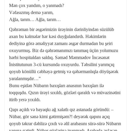
Mən çox yandım, o yanmadı?
Vəfasızmış demə yarım,
Ağla, tarım… Ağla, tarım…
Qəhrəman bir əsgərimizin ürəyinin dərinliyindən süzülüb
axan bu kəlmələr hər kəsi duyğulandırdı. Həkimlərin
dediyinə görə əməliyyat zamanı əsgər durmadan bu şeiri
oxuyurmuş. Biz də qəhrəmanımızı tanımaq üçün yolumuzu
hərbi hospitaldan saldıq. Səməd Məmmədov İncəsənət
İnistitutunun 3-cü kursunda oxuyurdu. Təhsilini yarımçıq
qoyub könüllü cəbhəyə getmiş və qəhərmanlıqla döyüşərək
yaralanmışdır…”
Bunu eşidən Nübarın baxışları anasının baxışları ilə
toqquşdu. Qızın ürəyi sıxıldı, gözləri qaraldı və müvazinətini
itirib yerə yıxıldı.
Qapı açıldı və bayaqkı ağ xalatlı qız astanada göründü: –
Nübar, gör sənə kimi gətirmişəm?! deyərək qapını açıq
qoyub təkrar dəhlizə çıxdı və əlil arabasını sürə-sürə Nübarın
yanına gətirdi. Nübar gözlərinə inanmadı. Arabada əyləşən