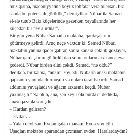
musiqisinə, mədəniyyətinə böyük töhfələr verə bilərsən, biz
səndə bu potensialı görürük,” demişdilər. Nübar ilə Səməd
əl-ələ tutub Bakı küçələrində gəzərkən xəyallarında hər
küçədən bir “ev alırdılar”.
Bir gün yenə Nübar Səmədlə məktəbə, qardaşalarını
götürməyə gəlirdi. Artıq neçə vaxtdır ki, Səməd Nübarı
məktəbin yanına qədər gətirər, sonra kənara çəkilib gözləyər,
Nübar qardaşlarını götürdükdən sonra onların arxasınca evə
gedərdi. Nübar birdən əlini çəkdi. Səməd, “nə oldu?”
dedikdə, bir kəlmə, “anam” söylədi. Nübarın anası məktəbin
qapısının yanında durmuşdu və onlara tərəf baxırdı. Səməd
addımını yavaşlatdı və ağacın arxasına keçdi. Nübar
yaxınlaşıb “Nə olub, ana, sən xeyir ola burda?” dedikdə,
anası qəzəblə soruşdu:
– Hardan gəlirsən?
– Evdən…
– Yalan deyirsən. Evdən gələn mənəm. Evdə yox idin.
Uşaqları məktəbə aparandan çıxmısan evdən. Haralardaydın?