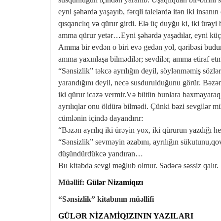
eyni şəhərdə yaşayıb, fərqli talelərdə itən iki insan
qısqanclıq və qürur girdi. Elə üç duyğu ki, iki ürə
amma qürur yetər…Eyni şəhərdə yaşadılar, eyni küçəl
Amma bir evdən o biri evə gedən yol, qəribəsi budur 
amma yaxınlaşa bilmədilər; sevdilər, amma etiraf et
“Sənsizlik” təkcə ayrılığın deyil, söylənməmiş sözlər
yarandığını deyil, necə susdurulduğunu görür. Bəzən
iki qürur icazə vermir.Və bütün bunlara baxmayaraq… 
ayrılıqlar onu öldürə bilmədi. Çünki bəzi sevgilər 
cümlənin içində dayandırır:
“Bəzən ayrılıq iki ürəyin yox, iki qürurun yazdığı h
“Sənsizlik” sevməyin əzabını, ayrılığın sükutunu,q
düşündürdükcə yandıran…
Bu kitabda sevgi məğlub olmur. Sadəcə səssiz qalır.
Müəllif:
Gülər Nizamiqızı
“Sənsizlik” kitabının müəllifi
GÜLƏR NİZAMİQIZININ YAZILARI