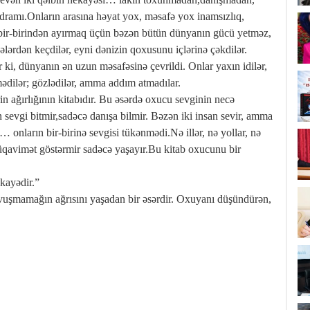
ın dramı.Onların arasına həyat yox, məsafə yox inamsızlıq,
yi bir-birindən ayırmaq üçün bəzən bütün dünyanın gücü yetməz,
ərdən keçdilər, eyni dənizin qoxusunu içlərinə çəkdilər.
ki, dünyanın ən uzun məsafəsinə çevrildi. Onlar yaxın idilər,
mədilər; gözlədilər, amma addım atmadılar.
in ağırlığının kitabıdır. Bu əsərdə oxucu sevginin necə
 sevgi bitmir,sadəcə danışa bilmir. Bəzən iki insan sevir, amma
onların bir-birinə sevgisi tükənmədi.Nə illər, nə yollar, nə
müqavimət göstərmir sadəcə yaşayır.Bu kitab oxucunu bir
ekayədir.”
ovuşmamağın ağrısını yaşadan bir əsərdir. Oxuyanı düşündürən,