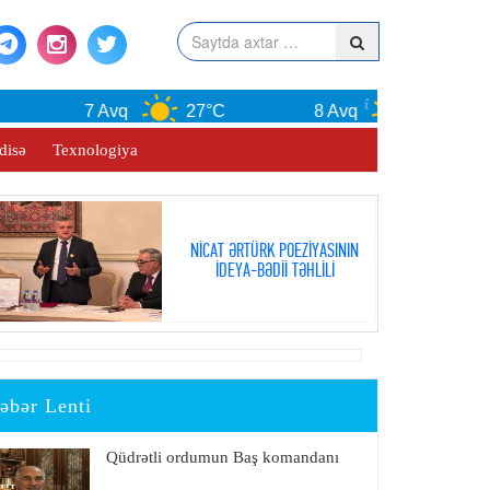
7 Avq
27°C
8 Avq
29°C
disə
Texnologiya
NİCAT ƏRTÜRK POEZİYASININ
İDEYA-BƏDİİ TƏHLİLİ
əbər Lenti
Qüdrətli ordumun Baş komandanı