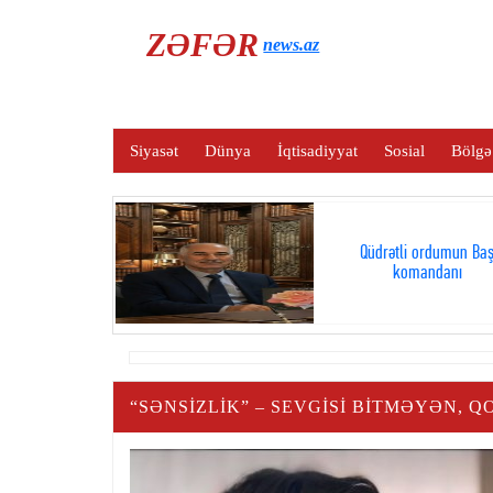
ZƏFƏR
news.az
Siyasət
Dünya
İqtisadiyyat
Sosial
Bölgə
Qüdrətli ordumun Ba
komandanı
“SƏNSIZLIK” – SEVGISI BITMƏYƏN, 