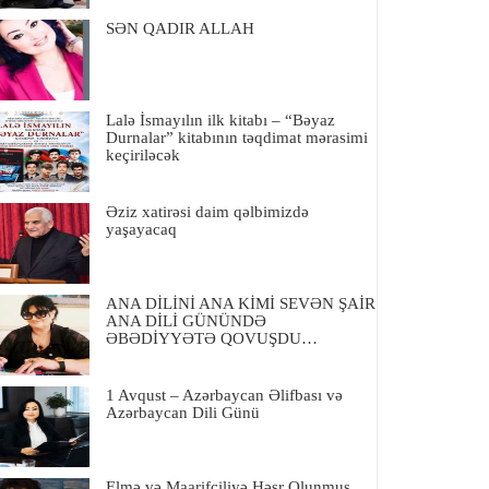
SƏN QADIR ALLAH
Lalə İsmayılın ilk kitabı – “Bəyaz
Durnalar” kitabının təqdimat mərasimi
keçiriləcək
Əziz xatirəsi daim qəlbimizdə
yaşayacaq
ANA DİLİNİ ANA KİMİ SEVƏN ŞAİR
ANA DİLİ GÜNÜNDƏ
ƏBƏDİYYƏTƏ QOVUŞDU…
1 Avqust – Azərbaycan Əlifbası və
Azərbaycan Dili Günü
Elmə və Maarifçiliyə Həsr Olunmuş