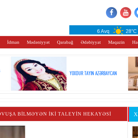
Baku
6 Avq
28°C
İdman
Mədəniyyət
Qarabağ
Ədəbiyyat
Maqazin
Ha
ş
YOXDUR TAYIN AZƏRBAYCAN
QOVUŞA BILMƏYƏN IKI TALEYIN HEKAYƏSI
X