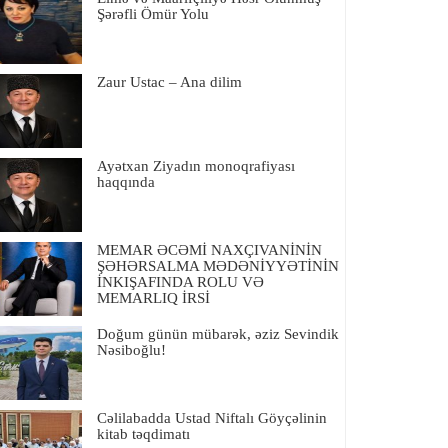
Şərəfli Ömür Yolu
Zaur Ustac – Ana dilim
Ayətxan Ziyadın monoqrafiyası
haqqında
MEMAR ƏCƏMİ NAXÇIVANİNİN
ŞƏHƏRSALMA MƏDƏNİYYƏTİNİN
İNKIŞAFINDA ROLU VƏ
MEMARLIQ İRSİ
Doğum günün mübarək, əziz Sevindik
Nəsiboğlu!
Cəlilabadda Ustad Niftalı Göyçəlinin
kitab təqdimatı