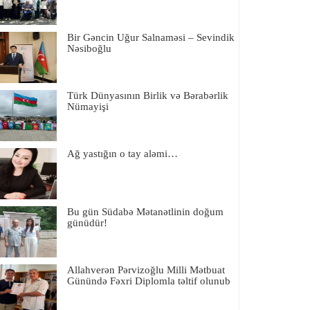
Bir Gəncin Uğur Salnaməsi – Sevindik
Nəsiboğlu
Türk Dünyasının Birlik və Bərabərlik
Nümayişi
Ağ yastığın o tay aləmi…
Bu gün Südabə Mətanətlinin doğum
günüdür!
Allahverən Pərvizoğlu Milli Mətbuat
Günündə Fəxri Diplomla təltif olunub