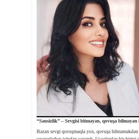
“Sənsizlik” – Sevgisi bitməyən, qovuşa bilməyən i
Bəzən sevgi qovuşmaqla yox, qovuşa bilməməkdən do
susqunluğun içindən yaranıb. Uşaqlıqdan bir-birini