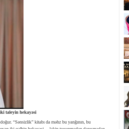
ki taleyin hekayəsi
ğur. “Sənsizlik” kitabı da məhz bu yanğının, bu
 sevən iki qəlbin hekayəsi… lakin toxunmadan,danışmadan,