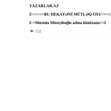
YAZARLAR.AZ
I>>>>>>BU HEKAYƏNİ MÜTLƏQ OXU<<<<
I>>Mustafa Müseyiboğlu adına kitabxana<<I
152