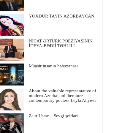
YOXDUR TAYIN AZƏRBAYCAN
NİCAT ƏRTÜRK POEZİYASININ
İDEYA-BƏDİİ TƏHLİLİ
Müasir insanın həbsxanası
About the valuable representative of
modern Azerbaijani literature –
contemporary poetess Leyla Aliyeva
Zaur Ustac – Sevgi şeirləri