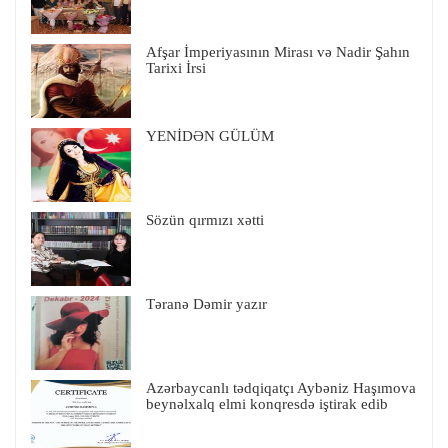
Afşar İmperiyasının Mirası və Nadir Şahın
Tarixi İrsi
YENİDƏN GÜLÜM
Sözün qırmızı xətti
Təranə Dəmir yazır
Azərbaycanlı tədqiqatçı Aybəniz Haşımova
beynəlxalq elmi konqresdə iştirak edib