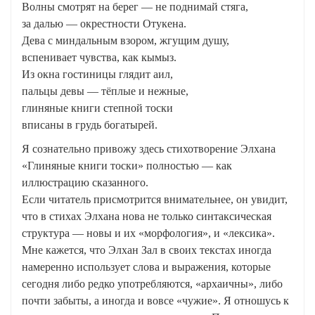
Волны смотрят на берег — не поднимай стяга,
за далью — окрестности Отукенa.
Дева с миндальным взором, жгущим душу,
вспенивает чувства, как кымыз.
Из окна гостиницы глядит аил,
пальцы девы — тёплые и нежные,
глиняные книги степной тоски
вписаны в грудь богатырей.
Я сознательно привожу здесь стихотворение Элхана
«Глиняные книги тоски» полностью — как
иллюстрацию сказанного.
Если читатель присмотрится внимательнее, он увидит,
что в стихах Элхана нова не только синтаксическая
структура — новы и их «морфология», и «лексика».
Мне кажется, что Элхан Зал в своих текстах иногда
намеренно использует слова и выражения, которые
сегодня либо редко употребляются, «архаичны», либо
почти забыты, а иногда и вовсе «чужие». Я отношусь к