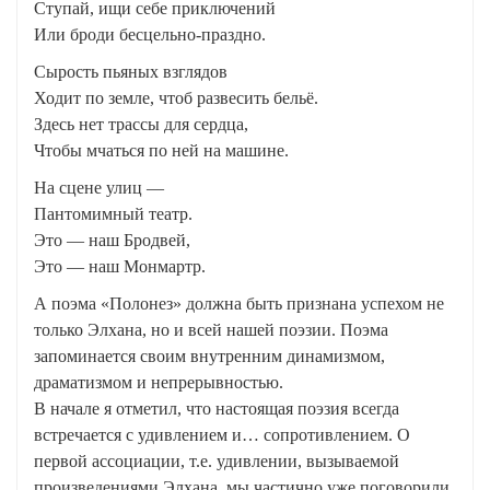
Ступай, ищи себе приключений
Или броди бесцельно-праздно.
Сырость пьяных взглядов
Ходит по земле, чтоб развесить бельё.
Здесь нет трассы для сердца,
Чтобы мчаться по ней на машине.
На сцене улиц —
Пантомимный театр.
Это — наш Бродвей,
Это — наш Монмартр.
А поэма «Полонез» должна быть признана успехом не
только Элхана, но и всей нашей поэзии. Поэма
запоминается своим внутренним динамизмом,
драматизмом и непрерывностью.
В начале я отметил, что настоящая поэзия всегда
встречается с удивлением и… сопротивлением. О
первой ассоциации, т.е. удивлении, вызываемой
произведениями Элхана, мы частично уже поговорили.