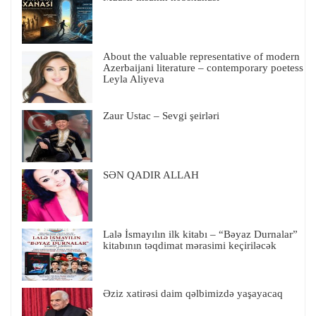
About the valuable representative of modern
Azerbaijani literature – contemporary poetess
Leyla Aliyeva
Zaur Ustac – Sevgi şeirləri
SƏN QADIR ALLAH
Lalə İsmayılın ilk kitabı – “Bəyaz Durnalar”
kitabının təqdimat mərasimi keçiriləcək
Əziz xatirəsi daim qəlbimizdə yaşayacaq