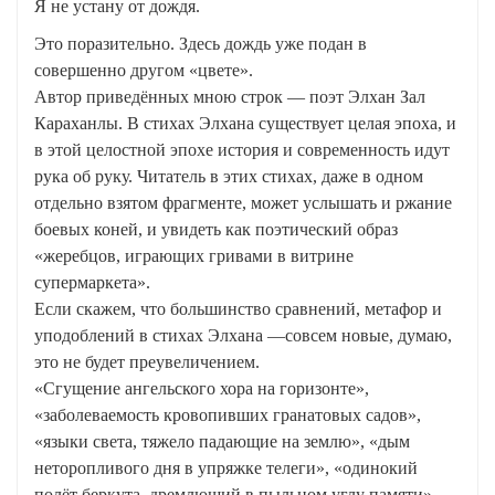
Я не устану от дождя.
Это поразительно. Здесь дождь уже подан в
совершенно другом «цвете».
Автор приведённых мною строк — поэт Элхан Зал
Караханлы. В стихах Элхана существует целая эпоха, и
в этой целостной эпохе история и современность идут
рука об руку. Читатель в этих стихах, даже в одном
отдельно взятом фрагменте, может услышать и ржание
боевых коней, и увидеть как поэтический образ
«жеребцов, играющих гривами в витрине
супермаркета».
Если скажем, что большинство сравнений, метафор и
уподоблений в стихах Элхана —совсем новые, думаю,
это не будет преувеличением.
«Сгущение ангельского хора на горизонте»,
«заболеваемость кровопивших гранатовых садов»,
«языки света, тяжело падающие на землю», «дым
неторопливого дня в упряжке телеги», «одинокий
полёт беркута, дремлющий в пыльном углу памяти»,