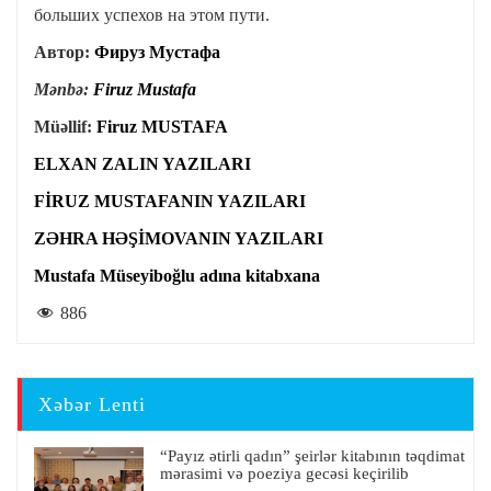
больших успехов на этом пути.
Автор:
Фируз Мустафа
Mənbə:
Firuz Mustafa
Müəllif:
Firuz MUSTAFA
ELXAN ZALIN YAZILARI
FİRUZ MUSTAFANIN YAZILARI
ZƏHRA HƏŞİMOVANIN YAZILARI
Mustafa Müseyiboğlu adına kitabxana
886
Xəbər Lenti
“Payız ətirli qadın” şeirlər kitabının təqdimat
mərasimi və poeziya gecəsi keçirilib