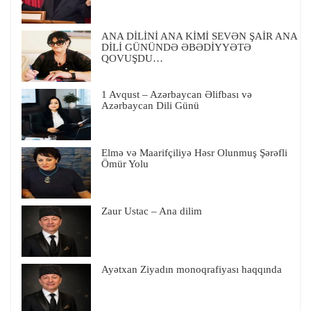
ANA DİLİNİ ANA KİMİ SEVƏN ŞAİR ANA
DİLİ GÜNÜNDƏ ƏBƏDİYYƏTƏ
QOVUŞDU…
1 Avqust – Azərbaycan Əlifbası və
Azərbaycan Dili Günü
Elmə və Maarifçiliyə Həsr Olunmuş Şərəfli
Ömür Yolu
Zaur Ustac – Ana dilim
Ayətxan Ziyadın monoqrafiyası haqqında