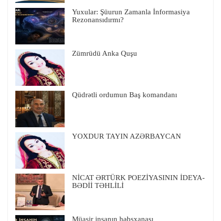
Yuxular: Şüurun Zamanla İnformasiya
Rezonansıdırmı?
Zümrüdü Anka Quşu
Qüdrətli ordumun Baş komandanı
YOXDUR TAYIN AZƏRBAYCAN
NİCAT ƏRTÜRK POEZİYASININ İDEYA-
BƏDİİ TƏHLİLİ
Müasir insanın həbsxanası