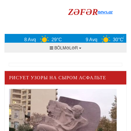
ZƏFƏR
news.az
8 Avq
29°C
9 Avq
30°C
BÖLMƏLƏR
РИСУЕТ УЗОРЫ НА СЫРОМ АСФАЛЬТЕ