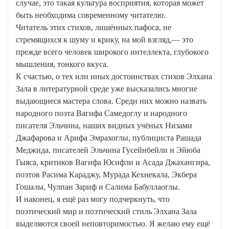
случае, это такая культура восприятия, которая может
быть необходима современному читателю.
Читатель этих стихов, лишённых пафоса, не
стремящихся к шуму и крику, на мой взгляд,— это
прежде всего человек широкого интеллекта, глубокого
мышления, тонкого вкуса.
К счастью, о тех или иных достоинствах стихов Элхана
Зала в литературной среде уже высказались многие
выдающиеся мастера слова. Среди них можно назвать
народного поэта Вагифа Самедоглу и народного
писателя Эльчина, наших видных учёных Низами
Джафарова и Арифа Эмрахоглы, публициста Рашада
Меджида, писателей Эльчина Гусейнбейли и Эйюба
Гыяса, критиков Вагифа Юсифли и Асадa Джахангира,
поэтов Расима Караджу, Мурада Кехнекала, Экбера
Гошалы, Чулпан Зариф и Салима Бабуллаоглы.
И наконец, я ещё раз могу подчеркнуть, что
поэтический мир и поэтический стиль Элхана Зала
выделяются своей неповторимостью. Я желаю ему ещё