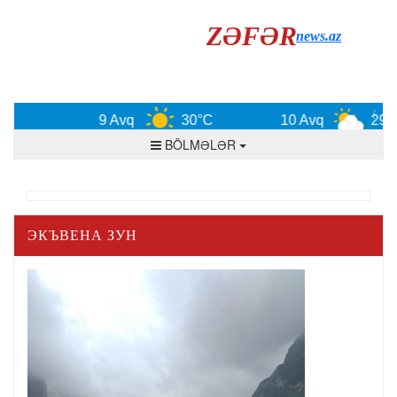
ZƏFƏR
news.az
9 Avq
30°C
10 Avq
29°C
BÖLMƏLƏR
ЭКЪВЕНА ЗУН