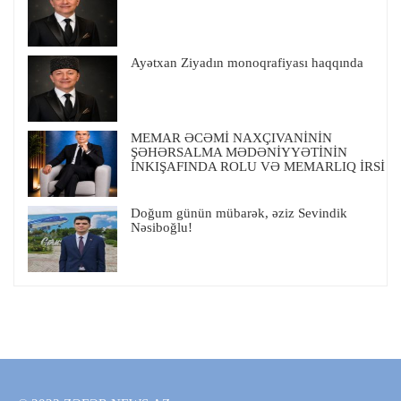
Ayətxan Ziyadın monoqrafiyası haqqında
MEMAR ƏCƏMİ NAXÇIVANİNİN
ŞƏHƏRSALMA MƏDƏNİYYƏTİNİN
İNKIŞAFINDA ROLU VƏ MEMARLIQ İRSİ
Doğum günün mübarək, əziz Sevindik
Nəsiboğlu!