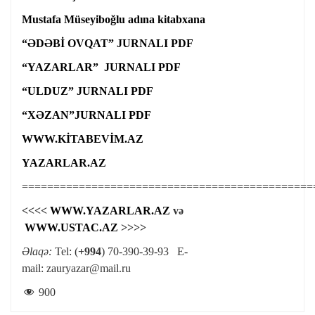
Mustafa Müseyiboğlu adına kitabxana
“ƏDƏBİ OVQAT” JURNALI PDF
“YAZARLAR” JURNALI PDF
“ULDUZ” JURNALI PDF
“XƏZAN”JURNALI PDF
WWW.KİTABEVİM.AZ
YAZARLAR.AZ
==============================================
<<<<
WWW.YAZARLAR.AZ
və
WWW.USTAC.AZ
>>>>
Əlaqə:
Tel: (
+994
) 70-390-39-93 E-
mail:
zauryazar@mail.ru
900