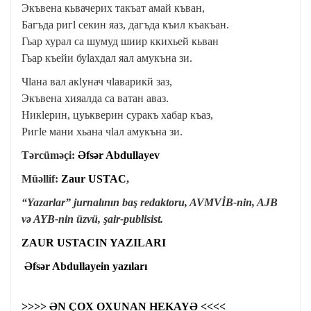
Экъвена кьвачерих такъат амай къван,
Багъда ригӏ секин яаз, дагъда къил къакъан.
Гьар хурал са шумуд шиир ккихьей кьван
Гьар къейи буӏахдал яал амyкъна зи.
Чӏана вал акӏунач чӏаварикй заз,
Экъвена хияалда са ватан аваз.
Никӏерин, цуькверин суракъ хабар къаз,
Ригӏе мани хьана чӏал амукъна зи.
Tərcüməçi:
Əfsər Abdullayev
Müəllif:
Zaur USTAC
,
“Yazarlar” jurnalının baş redaktoru, AVMVİB-nin, AJB
və AYB-nin üzvü,
şair-publisist.
ZAUR USTACIN YAZILARI
Əfsər Abdullayein yazıları
>>>> ƏN ÇOX OXUNAN HEKAYƏ <<<<