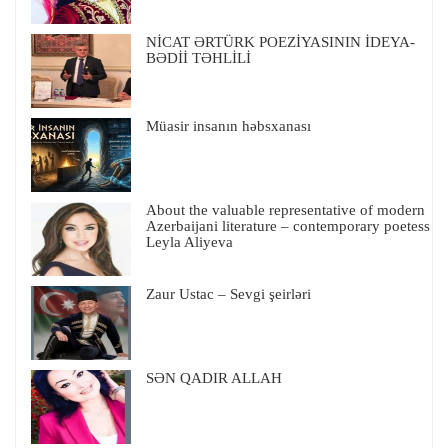
NİCAT ƏRTÜRK POEZİYASININ İDEYA-
BƏDİİ TƏHLİLİ
Müasir insanın həbsxanası
About the valuable representative of modern
Azerbaijani literature – contemporary poetess
Leyla Aliyeva
Zaur Ustac – Sevgi şeirləri
SƏN QADIR ALLAH