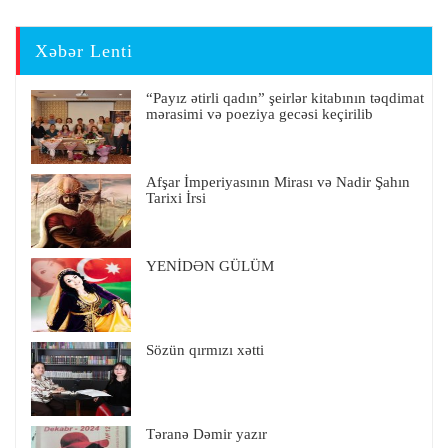
Xəbər Lenti
“Payız ətirli qadın” şeirlər kitabının təqdimat
mərasimi və poeziya gecəsi keçirilib
Afşar İmperiyasının Mirası və Nadir Şahın
Tarixi İrsi
YENİDƏN GÜLÜM
Sözün qırmızı xətti
Təranə Dəmir yazır