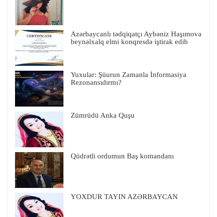
Azərbaycanlı tədqiqatçı Aybəniz Haşımova
beynəlxalq elmi konqresdə iştirak edib
Yuxular: Şüurun Zamanla İnformasiya
Rezonansıdırmı?
Zümrüdü Anka Quşu
Qüdrətli ordumun Baş komandanı
YOXDUR TAYIN AZƏRBAYCAN