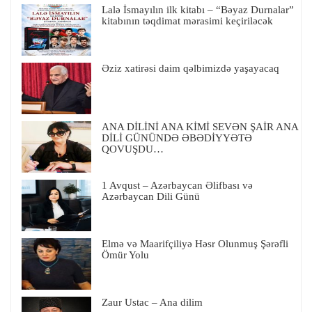
Lalə İsmayılın ilk kitabı – “Bəyaz Durnalar”
kitabının təqdimat mərasimi keçiriləcək
Əziz xatirəsi daim qəlbimizdə yaşayacaq
ANA DİLİNİ ANA KİMİ SEVƏN ŞAİR ANA
DİLİ GÜNÜNDƏ ƏBƏDİYYƏTƏ
QOVUŞDU…
1 Avqust – Azərbaycan Əlifbası və
Azərbaycan Dili Günü
Elmə və Maarifçiliyə Həsr Olunmuş Şərəfli
Ömür Yolu
Zaur Ustac – Ana dilim