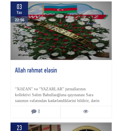
03
Yan
22:56
Allah rəhmət eləsin
“XƏZAN” və “YAZARLAR” jurnallarının
kollektivi Səlim Babullaoğluna qayınanası Sara
xanımın vəfatından kədərləndiklərini bildirir, dərin
hüznlə başsağlığı verirlər. ALLAH RƏHMƏT […]
0
23