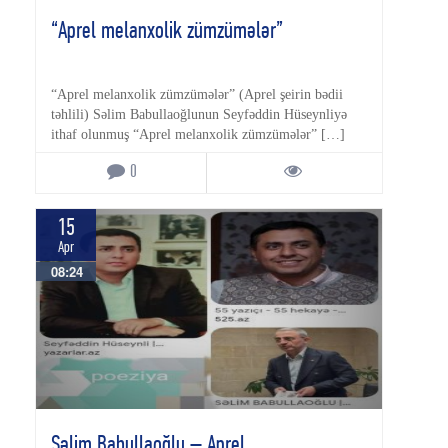
“Aprel melanxolik zümzümələr”
“Aprel melanxolik zümzümələr” (Aprel şeirin bədii
təhlili) Səlim Babullaoğlunun Seyfəddin Hüseynliyə
ithaf olunmuş “Aprel melanxolik zümzümələr” […]
0
15
Apr
08:24
Səlim Babullaoğlu – Aprel