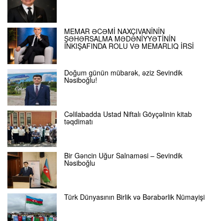
MEMAR ƏCƏMİ NAXÇIVANİNİN
ŞƏHƏRSALMA MƏDƏNİYYƏTİNİN
İNKIŞAFINDA ROLU VƏ MEMARLIQ İRSİ
Doğum günün mübarək, əziz Sevindik
Nəsiboğlu!
Cəlilabadda Ustad Niftalı Göyçəlinin kitab
təqdimatı
Bir Gəncin Uğur Salnaməsi – Sevindik
Nəsiboğlu
Türk Dünyasının Birlik və Bərabərlik Nümayişi