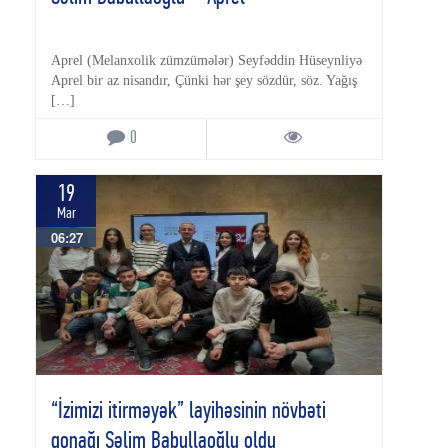
Aprel (Melanxolik zümzümələr) Seyfəddin Hüseynliyə
Aprel bir az nisandır, Çünki hər şey sözdür, söz. Yağış
[…]
0
19
Mar
06:27
“İzimizi itirməyək” layihəsinin növbəti
qonağı Səlim Babullaoğlu oldu