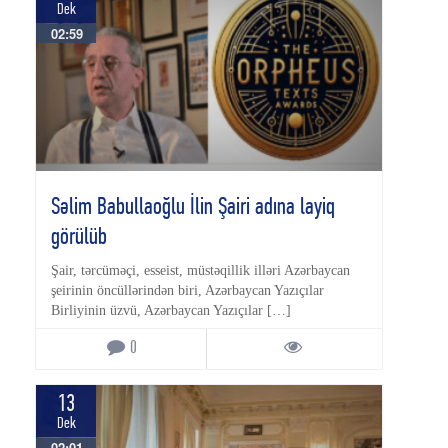
Dek
02:59
Səlim Babullaoğlu İlin Şairi adına layiq
görülüb
Şair, tərcüməçi, esseist, müstəqillik illəri Azərbaycan
şeirinin öncüllərindən biri, Azərbaycan Yazıçılar
Birliyinin üzvü, Azərbaycan Yazıçılar […]
0
13
Dek
02:01