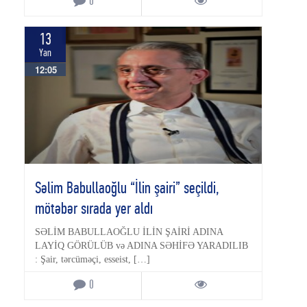
0
13
Yan
12:05
Səlim Babullaoğlu “İlin şairi” seçildi,
mötəbər sırada yer aldı
SƏLİM BABULLAOĞLU İLİN ŞAİRİ ADINA
LAYİQ GÖRÜLÜB və ADINA SƏHİFƏ YARADILIB
: Şair, tərcüməçi, esseist, […]
0