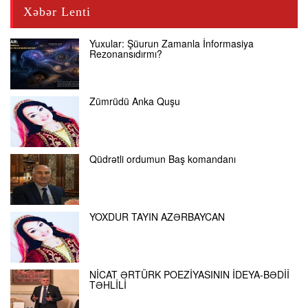
Xəbər Lenti
Yuxular: Şüurun Zamanla İnformasiya
Rezonansıdırmı?
Zümrüdü Anka Quşu
Qüdrətli ordumun Baş komandanı
YOXDUR TAYIN AZƏRBAYCAN
NİCAT ƏRTÜRK POEZİYASININ İDEYA-BƏDİİ
TƏHLİLİ