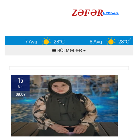
ZƏFƏR
news.az
7 Avq
28°C
8 Avq
28°C
BÖLMƏLƏR
15
Apr
09:07