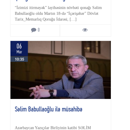
“İzimizi itirməyək” layihəsinin növbəti qonağı Səlim
Babullaoğlu oldu Martın 18-də “İçərişəhər” Dövlət
Tarix_Memarlıq Qoruğu İdarəsi, […]
0
06
Mar
10:35
Səlim Babullaoğlu ilə müsahibə
Azərbaycan Yazıçılar Birliyinin katibi SƏLİM