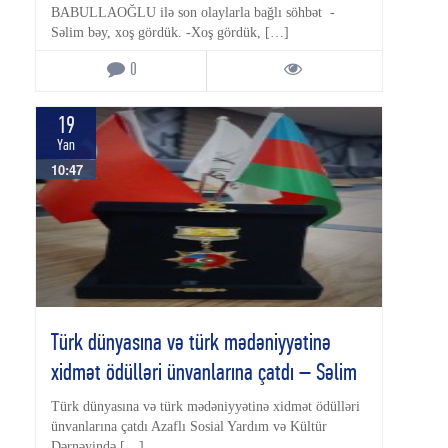
BABULLAOĞLU ilə son olaylarla bağlı söhbət -
Səlim bəy, xoş gördük. -Xoş gördük, […]
0
19
Yan
10:47
Türk dünyasına və türk mədəniyyətinə
xidmət ödülləri ünvanlarına çatdı – Səlim
Babullaoğlu təltif olunub – Təbrik!
Türk dünyasına və türk mədəniyyətinə xidmət ödülləri
ünvanlarına çatdı Azaflı Sosial Yardım və Kültür
Dərnəyində […]