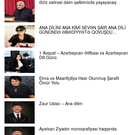
Əziz xatirəsi daim qəlbimizdə yaşayacaq
ANA DİLİNİ ANA KİMİ SEVƏN ŞAİR ANA DİLİ
GÜNÜNDƏ ƏBƏDİYYƏTƏ QOVUŞDU…
1 Avqust – Azərbaycan Əlifbası və Azərbaycan
Dili Günü
Elmə və Maarifçiliyə Həsr Olunmuş Şərəfli
Ömür Yolu
Zaur Ustac – Ana dilim
Ayətxan Ziyadın monoqrafiyası haqqında