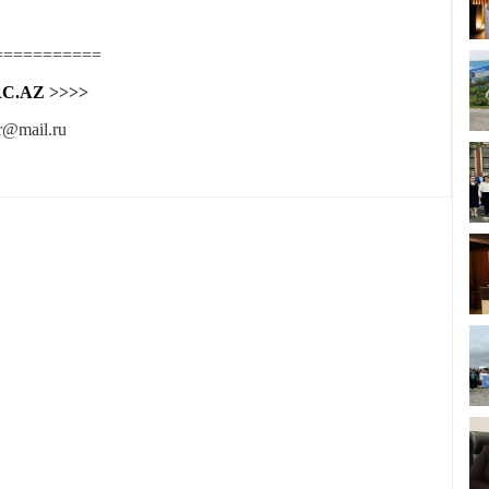
===========
C.AZ
>>>>
r@mail.ru