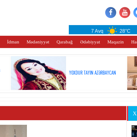
Baku
7 Avq
28°C
İdman
Mədəniyyət
Qarabağ
Ədəbiyyat
Maqazin
Ha
ş
YOXDUR TAYIN AZƏRBAYCAN
X