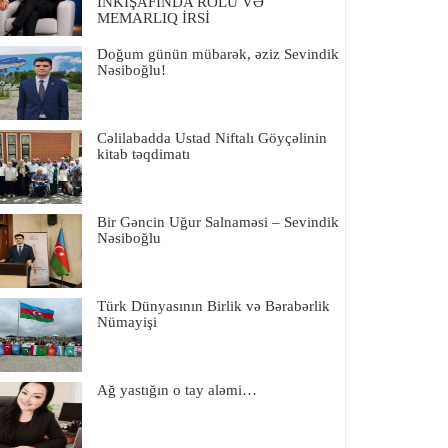
İNKIŞAFINDA ROLU VƏ
MEMARLIQ İRSİ
Doğum günün mübarək, əziz Sevindik
Nəsiboğlu!
Cəlilabadda Ustad Niftalı Göyçəlinin
kitab təqdimatı
Bir Gəncin Uğur Salnaməsi – Sevindik
Nəsiboğlu
Türk Dünyasının Birlik və Bərabərlik
Nümayişi
Ağ yastığın o tay aləmi…