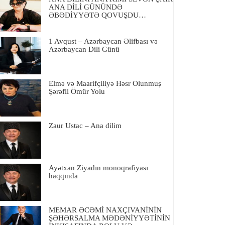
ANA DİLİ GÜNÜNDƏ
ƏBƏDİYYƏTƏ QOVUŞDU…
1 Avqust – Azərbaycan Əlifbası və
Azərbaycan Dili Günü
Elmə və Maarifçiliyə Həsr Olunmuş
Şərəfli Ömür Yolu
Zaur Ustac – Ana dilim
Ayətxan Ziyadın monoqrafiyası
haqqında
MEMAR ƏCƏMİ NAXÇIVANİNİN
ŞƏHƏRSALMA MƏDƏNİYYƏTİNİN