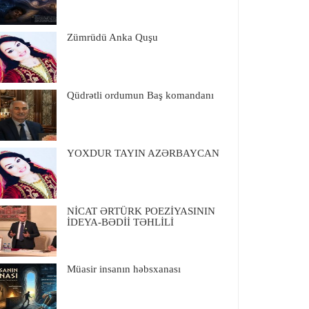
Zümrüdü Anka Quşu
Qüdrətli ordumun Baş komandanı
YOXDUR TAYIN AZƏRBAYCAN
NİCAT ƏRTÜRK POEZİYASININ
İDEYA-BƏDİİ TƏHLİLİ
Müasir insanın həbsxanası