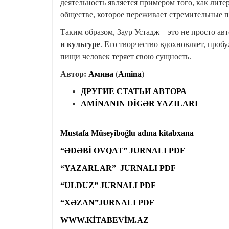
деятельность является примером того, как лите
обществе, которое переживает стремительные 
Таким образом, Заур Устадж – это не просто ав
и культуре
. Его творчество вдохновляет, проб
пищи человек теряет свою сущность.
Автор:
Амина
(
Amina
)
ДРУГИЕ СТАТЬИ АВТОРА
AMİNANIN DİGƏR YAZILARI
Mustafa Müseyiboğlu adına kitabxana
“ƏDƏBİ OVQAT” JURNALI PDF
“YAZARLAR” JURNALI PDF
“ULDUZ” JURNALI PDF
“XƏZAN”JURNALI PDF
WWW.KİTABEVİM.AZ