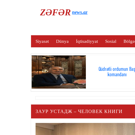
ZƏFƏR
news.az
Siyasət
Dünya
İqtisadiyyat
Sosial
Bölgə
Qüdrətli ordumun Ba
komandanı
ЗАУР УСТАДЖ – ЧЕЛОВЕК КНИГИ