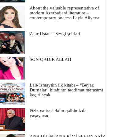
About the valuable representative of
modern Azerbaijani literature –
contemporary poetess Leyla Aliyeva
Zaur Ustac – Sevgi şeirləri
SƏN QADIR ALLAH
Lalə İsmayılın ilk kitabı – “Bəyaz
Durnalar” kitabının təqdimat mərasimi
keçiriləcək
Əziz xatirəsi daim qəlbimizdə
yaşayacaq
ANA DİLİNİ ANA KİMİ SEVƏN ŞAİR