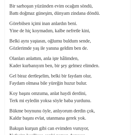
Bir sarhoşun yüzünden evim ocağım söndü,
Battı doğmaz güneşim, dünyam zindana döndü.
Görebilsen içimi inan anlardın beni.
Yine de hiç koymadım, kalbe nefretle kini,
Belki aynı yaştasın, oğlumu buldum sende,
Gözlerimde yaş ile yanına geldim ben de.
Olanları anlattım, anla işte hâlimden,
Kader kurbanıyım ben, bir şey gelmez elimden.
Gel biraz dertleşelim, belki bir faydam olur,
Faydam olmasa bile yüreğin huzur bulur.
Koy başını omzuma, anlat haydi derdini,
Terk mi eyledin yoksa söyle baba yurdunu.
Bükme boynunu öyle, anlıyorum derdin çok,
Kaldır başını evlat, utanmana gerek yok.
Bakışın kurşun gibi can evimden vuruyor,