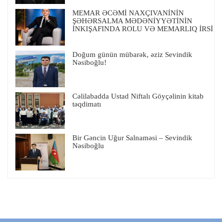
MEMAR ƏCƏMİ NAXÇIVANİNİN
ŞƏHƏRSALMA MƏDƏNİYYƏTİNİN
İNKIŞAFINDA ROLU VƏ MEMARLIQ İRSİ
Doğum günün mübarək, əziz Sevindik
Nəsiboğlu!
Cəlilabadda Ustad Niftalı Göyçəlinin kitab
təqdimatı
Bir Gəncin Uğur Salnaməsi – Sevindik
Nəsiboğlu