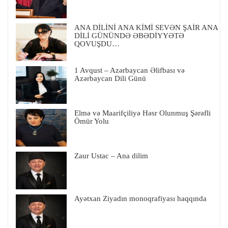
ANA DİLİNİ ANA KİMİ SEVƏN ŞAİR ANA
DİLİ GÜNÜNDƏ ƏBƏDİYYƏTƏ
QOVUŞDU…
1 Avqust – Azərbaycan Əlifbası və
Azərbaycan Dili Günü
Elmə və Maarifçiliyə Həsr Olunmuş Şərəfli
Ömür Yolu
Zaur Ustac – Ana dilim
Ayətxan Ziyadın monoqrafiyası haqqında