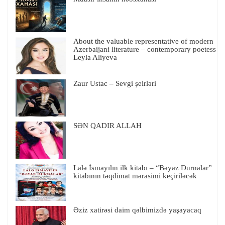
About the valuable representative of modern
Azerbaijani literature – contemporary poetess
Leyla Aliyeva
Zaur Ustac – Sevgi şeirləri
SƏN QADIR ALLAH
Lalə İsmayılın ilk kitabı – “Bəyaz Durnalar”
kitabının təqdimat mərasimi keçiriləcək
Əziz xatirəsi daim qəlbimizdə yaşayacaq