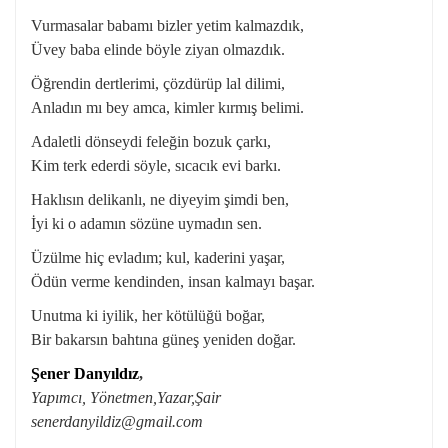
Vurmasalar babamı bizler yetim kalmazdık,
Üvey baba elinde böyle ziyan olmazdık.
Öğrendin dertlerimi, çözdürüp lal dilimi,
Anladın mı bey amca, kimler kırmış belimi.
Adaletli dönseydi feleğin bozuk çarkı,
Kim terk ederdi söyle, sıcacık evi barkı.
Haklısın delikanlı, ne diyeyim şimdi ben,
İyi ki o adamın sözüne uymadın sen.
Üzülme hiç evladım; kul, kaderini yaşar,
Ödün verme kendinden, insan kalmayı başar.
Unutma ki iyilik, her kötülüğü boğar,
Bir bakarsın bahtına güneş yeniden doğar.
Şener Danyıldız
,
Yapımcı, Yönetmen,Yazar,Şair
senerdanyildiz@gmail.com