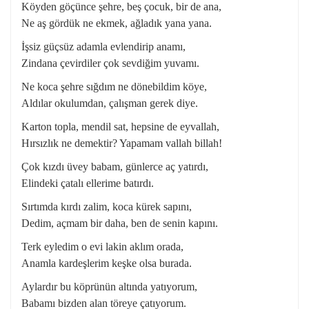
Köyden göçünce şehre, beş çocuk, bir de ana,
Ne aş gördük ne ekmek, ağladık yana yana.
İşsiz güçsüz adamla evlendirip anamı,
Zindana çevirdiler çok sevdiğim yuvamı.
Ne koca şehre sığdım ne dönebildim köye,
Aldılar okulumdan, çalışman gerek diye.
Karton topla, mendil sat, hepsine de eyvallah,
Hırsızlık ne demektir? Yapamam vallah billah!
Çok kızdı üvey babam, günlerce aç yatırdı,
Elindeki çatalı ellerime batırdı.
Sırtımda kırdı zalim, koca kürek sapını,
Dedim, açmam bir daha, ben de senin kapını.
Terk eyledim o evi lakin aklım orada,
Anamla kardeşlerim keşke olsa burada.
Aylardır bu köprünün altında yatıyorum,
Babamı bizden alan töreye çatıyorum.