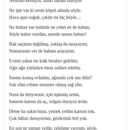
Nefesim kesiliyor, sanki zaman duruyor.
Ne işin var ki senin köprü altında söyle,
Hava aşırı soğuk, çıkılır mı hiç böyle…
Ne hırkan var üstünde ne ceket ne de kaban,
Söyle haber verelim, nerede annen baban?
Bak saçların dağılmış, yaklaş da tarayayım,
Numarasını ver de babanı arayayım.
Eviniz yakın ise kalk beraber gidelim,
Ağır ağır yürürken biraz sohbet edelim.
Susma konuş evladım, ağzında yok mu dilin?
Sok elini cebine mosmor olmuş sağ elin.
Nasıl da titriyorsun, için üşümüş senin,
Sanırım karnın da aç, solgun duruyor tenin.
Deme ha sakın bana, yemek yedim karnım tok,
Çok hâlsiz duruyorsun, gözlerinin feri yok.
En son ne zaman yedin, çekinme yavrum, söyle,