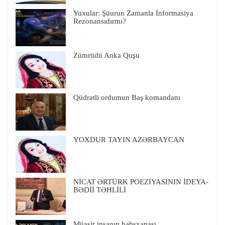
Yuxular: Şüurun Zamanla İnformasiya
Rezonansıdırmı?
Zümrüdü Anka Quşu
Qüdrətli ordumun Baş komandanı
YOXDUR TAYIN AZƏRBAYCAN
NİCAT ƏRTÜRK POEZİYASININ İDEYA-
BƏDİİ TƏHLİLİ
Müasir insanın həbsxanası