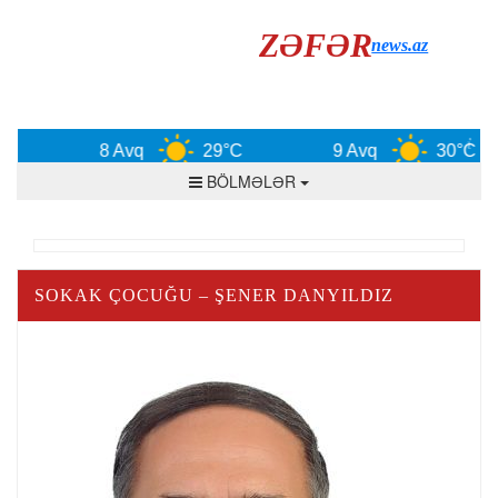
ZƏFƏR
news.az
8 Avq
29°C
9 Avq
30°C
BÖLMƏLƏR
SOKAK ÇOCUĞU – ŞENER DANYILDIZ