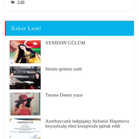
248
Xəbər Lenti
YENİDƏN GÜLÜM
Sözün qırmızı xətti
Təranə Dəmir yazır
Azərbaycanlı tədqiqatçı Aybəniz Haşımova
beynəlxalq elmi konqresdə iştirak edib