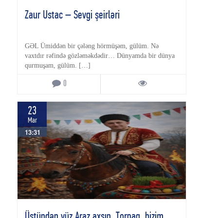
Zaur Ustac – Sevgi şeirləri
GƏL Ümiddən bir çələng hörmüşəm, gülüm. Nə
vaxtdır rəfində gözləməkdədir… Dünyamda bir dünya
qurmuşam, gülüm. […]
0
23
Mar
13:31
Üstündən yüz Araz axsın, Torpaq, bizim