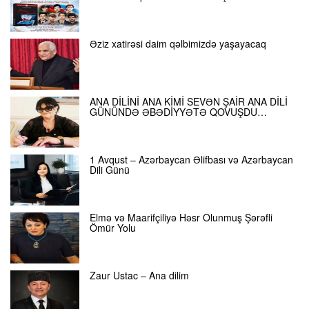
Əziz xatirəsi daim qəlbimizdə yaşayacaq
ANA DİLİNİ ANA KİMİ SEVƏN ŞAİR ANA DİLİ
GÜNÜNDƏ ƏBƏDİYYƏTƏ QOVUŞDU…
1 Avqust – Azərbaycan Əlifbası və Azərbaycan
Dili Günü
Elmə və Maarifçiliyə Həsr Olunmuş Şərəfli
Ömür Yolu
Zaur Ustac – Ana dilim