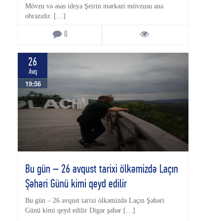
Mövzu və əsas ideya Şeirin mərkəzi mövzusu ana
obrazıdır. […]
0
26
Avq
19:56
Bu gün – 26 avqust tarixi ölkəmizdə Laçın
Şəhəri Günü kimi qeyd edilir
Bu gün – 26 avqust tarixi ölkəmizdə Laçın Şəhəri
Günü kimi qeyd edilir Digər şəhər […]