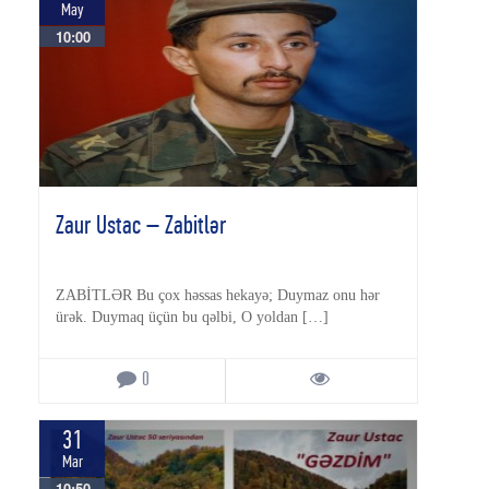
May
10:00
Zaur Ustac – Zabitlər
ZABİTLƏR Bu çox həssas hekayə; Duymaz onu hər
ürək. Duymaq üçün bu qəlbi, O yoldan […]
0
31
Mar
10:50