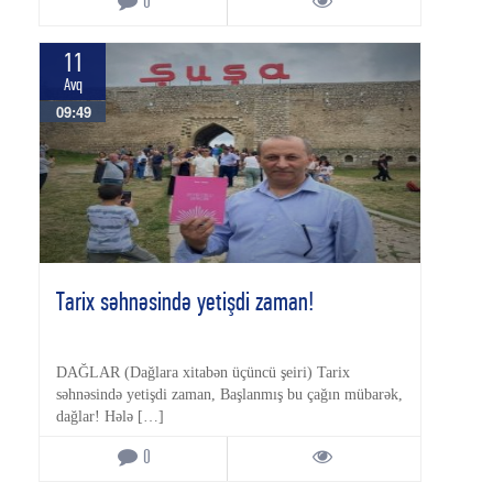
0
11
Avq
09:49
Tarix səhnəsində yetişdi zaman!
DAĞLAR (Dağlara xitabən üçüncü şeiri) Tarix
səhnəsində yetişdi zaman, Başlanmış bu çağın mübarək,
dağlar! Hələ […]
0