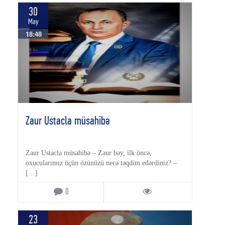
30
May
18:48
Zaur Ustacla müsahibə
Zaur Ustacla müsahibə – Zaur bəy, ilk öncə,
oxucularımız üçün özünüzü necə təqdim edərdiniz? –
[…]
0
23