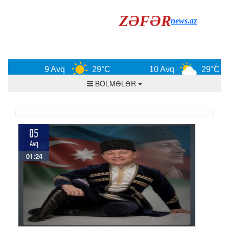
ZƏFƏR
news.az
9 Avq
29°C
10 Avq
29°C
BÖLMƏLƏR
05
Avq
01:24