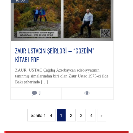
ZAUR USTACIN ŞEİRLƏRİ – “GƏZDİM”
KİTABI PDF
ZAUR USTAC Çağdaş Azərbaycan ədəbiyyatının
tanınmış simalarından biri olan Zaur Ustac 1975-ci ildə
Bakı şəhərində […]
0
Səhifə 1 - 4
1
2
3
4
»