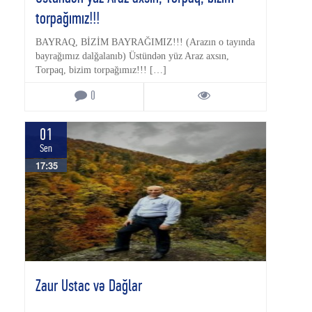
torpağımız!!!
BAYRAQ, BİZİM BAYRAĞIMIZ!!! (Arazın o tayında
bayrağımız dalğalanıb) Üstündən yüz Araz axsın,
Torpaq, bizim torpağımız!!! […]
0
01
Sen
17:35
Zaur Ustac və Dağlar