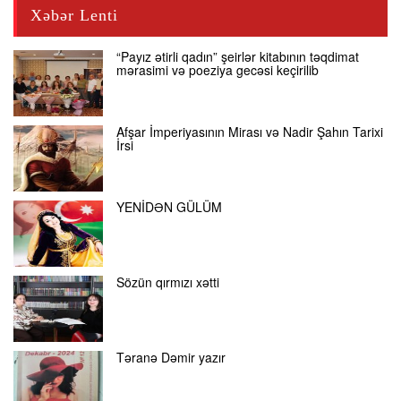
Xəbər Lenti
“Payız ətirli qadın” şeirlər kitabının təqdimat
mərasimi və poeziya gecəsi keçirilib
Afşar İmperiyasının Mirası və Nadir Şahın Tarixi
İrsi
YENİDƏN GÜLÜM
Sözün qırmızı xətti
Təranə Dəmir yazır