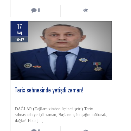
0
17
Avq
16:47
Tarix səhnəsində yetişdi zaman!
DAĞLAR (Dağlara xitabən üçüncü şeiri) Tarix
səhnəsində yetişdi zaman, Başlanmış bu çağın mübarək,
dağlar! Hələ […]