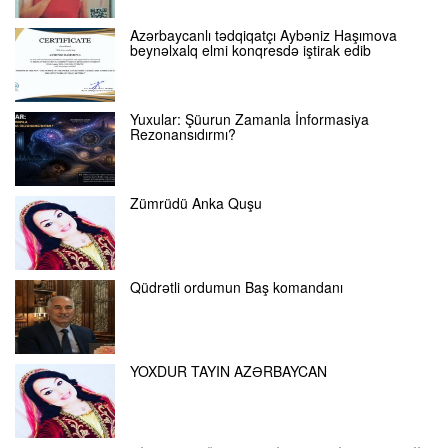
Azərbaycanlı tədqiqatçı Aybəniz Haşımova
beynəlxalq elmi konqresdə iştirak edib
Yuxular: Şüurun Zamanla İnformasiya
Rezonansıdırmı?
Zümrüdü Anka Quşu
Qüdrətli ordumun Baş komandanı
YOXDUR TAYIN AZƏRBAYCAN