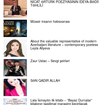
NİCAT ƏRTÜRK POEZİYASININ İDEYA-BƏDİİ
TƏHLİLİ
Müasir insanın həbsxanası
About the valuable representative of modern
Azerbaijani literature – contemporary poetess
Leyla Aliyeva
Zaur Ustac – Sevgi şeirləri
SƏN QADIR ALLAH
Lalə İsmayılın ilk kitabı – “Bəyaz Durnalar”
kitabının təqdimat mərasimi keçiriləcək