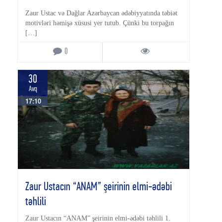
Zaur Ustac və Dağlar Azərbaycan ədəbiyyatında təbiət
motivləri həmişə xüsusi yer tutub. Çünki bu torpağın
[…]
0
30
Avq
17:10
Zaur Ustacın “ANAM” şeirinin elmi-ədəbi
təhlili
Zaur Ustacın “ANAM” şeirinin elmi-ədəbi təhlili 1.