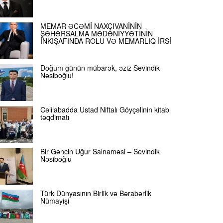
MEMAR ƏCƏMİ NAXÇIVANİNİN
ŞƏHƏRSALMA MƏDƏNİYYƏTİNİN
İNKIŞAFINDA ROLU VƏ MEMARLIQ İRSİ
Doğum günün mübarək, əziz Sevindik
Nəsiboğlu!
Cəlilabadda Ustad Niftalı Göyçəlinin kitab
təqdimatı
Bir Gəncin Uğur Salnaməsi – Sevindik
Nəsiboğlu
Türk Dünyasının Birlik və Bərabərlik
Nümayişi