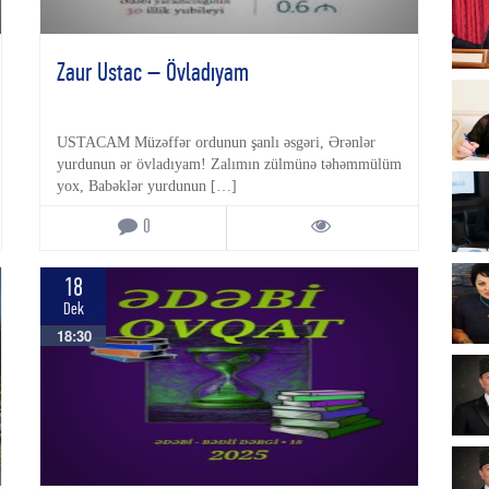
Zaur Ustac – Övladıyam
USTACAM Müzəffər ordunun şanlı əsgəri, Ərənlər
yurdunun ər övladıyam! Zalımın zülmünə təhəmmülüm
yox, Babəklər yurdunun […]
0
18
Dek
18:30