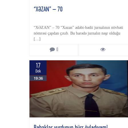
“XƏZAN” – 70
“XƏZAN” – 70 “Xəzan” ədəbi-bədii jurnalının növbəti
nömrəsi çapdan çıxıb. Bu barədə jurnalın nəşr olduğu
[…]
0
17
Dek
19:36
Babəklər yurdunun hürr övladıyam!