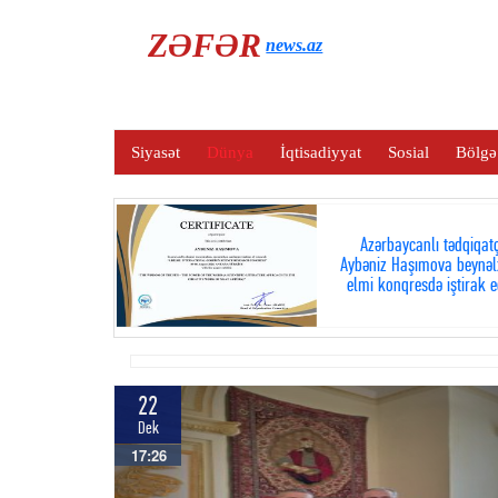
ZƏFƏR
news.az
Siyasət
Dünya
İqtisadiyyat
Sosial
Bölgə
Azərbaycanlı tədqiqatç
Aybəniz Haşımova beynəl
elmi konqresdə iştirak e
22
Dek
17:26