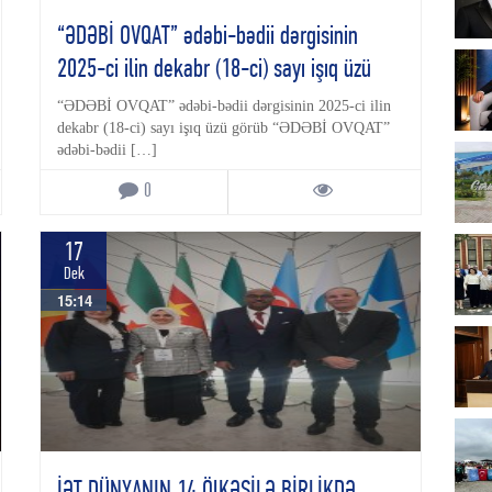
“ƏDƏBİ OVQAT” ədəbi-bədii dərgisinin
2025-ci ilin dekabr (18-ci) sayı işıq üzü
görüb
“ƏDƏBİ OVQAT” ədəbi-bədii dərgisinin 2025-ci ilin
dekabr (18-ci) sayı işıq üzü görüb “ƏDƏBİ OVQAT”
ədəbi-bədii […]
0
17
Dek
15:14
İƏT DÜNYANIN 14 ÖlKƏSİLƏ BİRLİKDƏ..