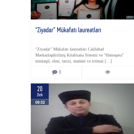
“Ziyadar” Mükafatı laureatları
“Ziyadar” Mükafatı laureatları Cəlilabad
Mərkəzləşdirilmiş Kitabxana Sistemi və “Həməşəra”
müstəqil, elmi, tarixi, mədəni və ictimai […]
0
20
Dek
09:52