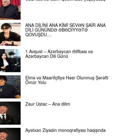
ANA DİLİNİ ANA KİMİ SEVƏN ŞAİR ANA
DİLİ GÜNÜNDƏ ƏBƏDİYYƏTƏ
QOVUŞDU…
1 Avqust – Azərbaycan Əlifbası və
Azərbaycan Dili Günü
Elmə və Maarifçiliyə Həsr Olunmuş Şərəfli
Ömür Yolu
Zaur Ustac – Ana dilim
Ayətxan Ziyadın monoqrafiyası haqqında