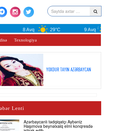
8 Avq
29°C
9 Avq
30°C
disə
Texnologiya
YOXDUR TAYIN AZƏRBAYCAN
əbər Lenti
Azərbaycanlı tədqiqatçı Aybəniz
Haşımova beynəlxalq elmi konqresdə
iştirak edib