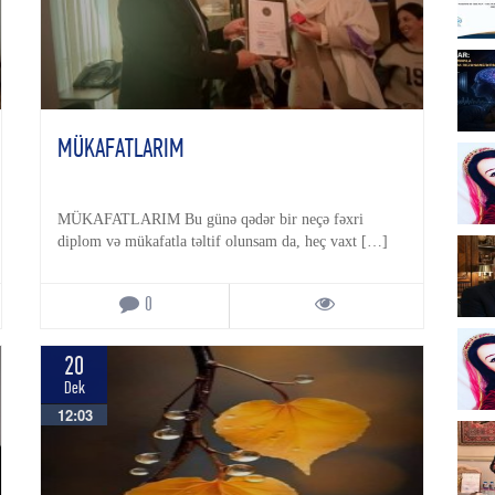
MÜKAFATLARIM
MÜKAFATLARIM Bu günə qədər bir neçə fəxri
diplom və mükafatla təltif olunsam da, heç vaxt […]
0
20
Dek
12:03