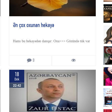
Ən çox oxunan hekayə
Hamı bu hekayədən danışır: Oxu>>> Gözündə tük var
0
18
Dek
22:42