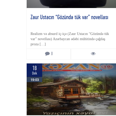
Zaur Ustacın “Gözündə tük var” novellası
Realizm və absurd iç-içə (Zaur Ustacın “Gözündə tük
var” novellası) Azərbaycan ədəbi mühitində çağdaş
proza […]
0
18
Dek
19:03