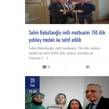
Səlim Babullaoğlu milli mətbuatın 150 illik
yubiley medalı ilə təltif edilib
Səlim Babullaoğlu milli mətbuatın 150 illik yubiley
medalı ilə təltif edilib Şair, esseist, Azərbaycan
Yazıçılar […]
0
20
Dek
15:25