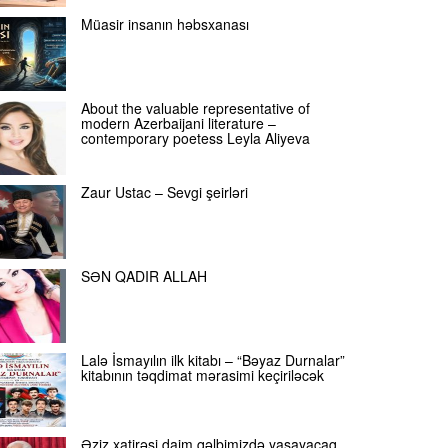
Müasir insanın həbsxanası
About the valuable representative of
modern Azerbaijani literature –
contemporary poetess Leyla Aliyeva
Zaur Ustac – Sevgi şeirləri
SƏN QADIR ALLAH
Lalə İsmayılın ilk kitabı – “Bəyaz Durnalar”
kitabının təqdimat mərasimi keçiriləcək
Əziz xatirəsi daim qəlbimizdə yaşayacaq