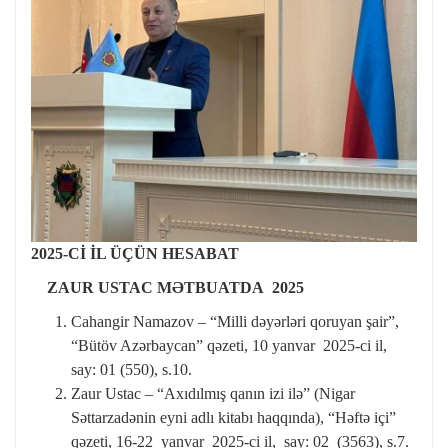
2025-Cİ İL ÜÇÜN HESABAT
ZAUR USTAC M
ƏTBUATDA 2025
Cahangir Namazov – “Milli dəyərləri qoruyan şair”,
“Bütöv Azərbaycan” qəzeti, 10 yanvar 2025-ci il,
say: 01 (550), s.10.
Zaur Ustac – “Axıdılmış qanın izi ilə” (Nigar
Səttarzadənin eyni adlı kitabı haqqında), “Həftə içi”
qəzeti, 16-22 yanvar 2025-ci il, say: 02 (3563), s.7.