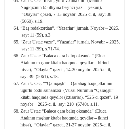
Zaur Ustac “İnsan, yurd və ana dili” (Mahirə
Nağıqızının 65 illiyinə beşinci yazı – yekun),
“Olaylar” qəzeti, 7-13 noyabr 2025-ci il, say: 38
(5060), s.19.
“Baş redaktordan”, “Yazarlar” jurnalı, Noyabr – 2025,
say: 11 (59), s.3.
“Zaur Ustac yazır”, “Yazarlar” jurnalı, Noyabr – 2025,
say: 11 (59), s.71-74.
Zaur Ustac “Balaca qara balıq okeanda” (Eluca
Atalının məşhur kitabı haqqında qeydlər – birinci
hissə), “Olaylar” qəzeti, 14-20 noyabr 2025-ci il,
say: 39 (5061), s.18.
Zaur Ustac, ““Qaraqaşlı” – Qarabağ həqiqətlərinin
uğurlu bədii salnaməsi (Vüsal Nurunun “Qaraqşlı”
kitabı haqqında qeydlər (ixtisarla)), “525-ci qəzet”, 19
noyabr 2025-ci il, say: 210 (6740), s.11.
Zaur Ustac “Balaca qara balıq okeanda” (Eluca
Atalının məşhur kitabı haqqında qeydlər – ikinci
hissə), “Olaylar” qəzeti, 21-27 noyabr 2025-ci il,