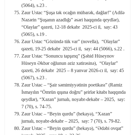
(5064), s.23 .
Zaur Ustac “Şuşa tək ocağın mübarək, dağlar!” (Adilə
Nəzərin “Şuşanın azadlığı” əsəri haqqında qeydlər),
“Olaylar” qəzeti, 12-18 dekabr 2025-ci il, say: 43
(5065), s.19 .
Zaur Ustac “Gözündə tük var” (novella), “Olaylar”
qəzeti, 19-25 dekabr 2025-ci il, say: 44 (5066), s.22 .
Zaur Ustac “Sonuncu tapşırıq” (Şəhid Hüseynov
Hüseyn Əkbər oğlunun əziz xatirəsinə), “Olaylar”
qəzeti, 26 dekabr 2025 – 8 yanvar 2026-cı il, say: 45
(5067), s.23 .
Zaur Ustac – “Şair səmimiyyətinin poetikası” (Ramiz
İsmayılın “Ömrün qışına doğru” şeirlər kitabı haqqında
qeydlər), “Xəzan” jurnalı, noyabr-dekabr – 2025, say:
7 (70), s. 74-75.
Zaur Ustac – “Beyin qurdu” (hekayə), “Xəzan”
jurnalı, noyabr-dekabr – 2025, say: 7 (70), s. 79-82.
Zaur Ustac – “Beyin qurdu” (hekayə), “Ədəbi ovqat”