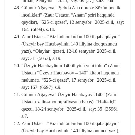
jurnalı, Sentyabr – 2025, say: 09 (57), s.48 – 64.
Günnur Ağayeva, “Şeirdə Ana obrazı: Sözün poetik
incəlikləri” (Zaur Ustacın “Anam” şeiri haqqında
qeydlər), “525-ci qəzet”, 12 sentyabr 2025-ci il, say:
164 (6694), s.14.
Zaur Ustac – “Biz indi onlardan 100 il qabaqdayıq”
(Üzeyir bəy Hacıbəylinin 140 illiyinə doqquzuncu
yazı), “Olaylar” qəzeti, 12-18 sentyabr 2025-ci il,
say: 31 (5053), s.19.
“Üzeyir Hacıbəylinin 140 illiyinə yeni töhfə” (Zaur
Ustacın “Üzeyir Hacıbəyov – 140” kitabı haqqında
məlumat), “525-ci qəzet”, 17 sentyabr 2025-ci il,
say: 167 (6697), s.9.
Günnur Ağayeva “Üzeyir Hacıbəyov -140” (Zaur
Ustacın xatirə-monoqrafiyasına baxış), “Həftə içi”
qəzeti, 18-24 sentyabr 2025-ci il, say: 35 (3596),
s.7.
Zaur Ustac – “Biz indi onlardan 100 il qabaqdayıq”
(Üzeyir bəy Hacıbəylinin 140 illiyinə onuncu yazı),