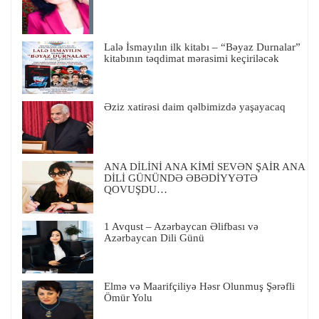
Lalə İsmayılın ilk kitabı – “Bəyaz Durnalar”
kitabının təqdimat mərasimi keçiriləcək
Əziz xatirəsi daim qəlbimizdə yaşayacaq
ANA DİLİNİ ANA KİMİ SEVƏN ŞAİR ANA
DİLİ GÜNÜNDƏ ƏBƏDİYYƏTƏ
QOVUŞDU…
1 Avqust – Azərbaycan Əlifbası və
Azərbaycan Dili Günü
Elmə və Maarifçiliyə Həsr Olunmuş Şərəfli
Ömür Yolu