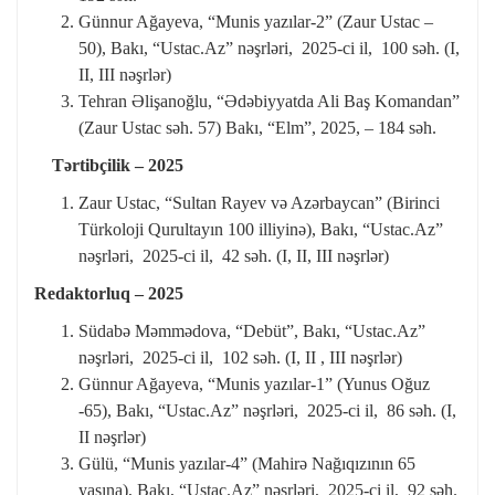
Günnur Ağayeva, “Munis yazılar-2” (Zaur Ustac –
50), Bakı, “Ustac.Az” nəşrləri, 2025-ci il, 100 səh. (I,
II, III nəşrlər)
Tehran Əlişanoğlu, “Ədəbiyyatda Ali Baş Komandan”
(Zaur Ustac səh. 57) Bakı, “Elm”, 2025, – 184 səh.
Tərtibçilik – 2025
Zaur Ustac, “Sultan Rayev və Azərbaycan” (Birinci
Türkoloji Qurultayın 100 illiyinə), Bakı, “Ustac.Az”
nəşrləri, 2025-ci il, 42 səh. (I, II, III nəşrlər)
Redaktorluq – 2025
Südabə Məmmədova, “Debüt”, Bakı, “Ustac.Az”
nəşrləri, 2025-ci il, 102 səh. (I, II , III nəşrlər)
Günnur Ağayeva, “Munis yazılar-1” (Yunus Oğuz
-65), Bakı, “Ustac.Az” nəşrləri, 2025-ci il, 86 səh. (I,
II nəşrlər)
Gülü, “Munis yazılar-4” (Mahirə Nağıqızının 65
yaşına), Bakı, “Ustac.Az” nəşrləri, 2025-ci il, 92 səh.