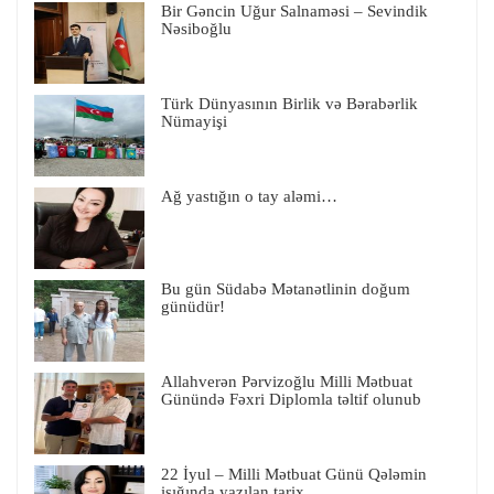
Bir Gəncin Uğur Salnaməsi – Sevindik
Nəsiboğlu
Türk Dünyasının Birlik və Bərabərlik
Nümayişi
Ağ yastığın o tay aləmi…
Bu gün Südabə Mətanətlinin doğum
günüdür!
Allahverən Pərvizoğlu Milli Mətbuat
Günündə Fəxri Diplomla təltif olunub
22 İyul – Milli Mətbuat Günü Qələmin
işığında yazılan tarix