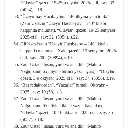
“Olaylar” qəzeti, 19-25 sentyabr 2025-ci il, say: 32
(5054), s.18.
“Üzeyir bəy Hacıbəylinin 140 illiyinə yeni töhfə”
(Zaur Ustacın “Üzeyir Hacıbəyov – 140” kitabı
haqqında məlumat), “Olaylar” qəzeti, 19-25 sentyabr
2025-ci il, say: 32 (5054), s.22.
Əli Nəcəfxanlı “Üzeyir Hacıbəyov – 140” kitabı
haqqında məlumat, “Xalq qəzeti”, 19 sentyabr 2025-
ci il, say: 200 (30894), s.10.
Zaur Ustac “İnsan, yurd və ana dili” (Mahirə
Nağıqızının 65 illiyinə birinci yazı – giriş), “Olaylar”
qəzeti, 3-9 oktyabr 2025-ci il, say: 34 (5056), s.19.
“Baş redaktordan”, “Yazarlar” jurnalı, Oktyabr –
2025, say: 10 (58), s.3.
Zaur Ustac “İnsan, yurd və ana dili” (Mahirə
Nağıqızının 65 illiyinə ikinci yazı – bayatılar),
“Olaylar” qəzeti, 10-16 oktyabr 2025-ci il, say: 35
(5057), s.18.
Zaur Ustac “İnsan, yurd və ana dili” (Mahirə