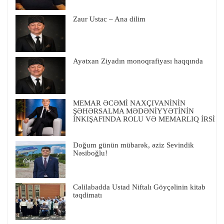
Zaur Ustac – Ana dilim
Ayətxan Ziyadın monoqrafiyası haqqında
MEMAR ƏCƏMİ NAXÇIVANİNİN
ŞƏHƏRSALMA MƏDƏNİYYƏTİNİN
İNKIŞAFINDA ROLU VƏ MEMARLIQ İRSİ
Doğum günün mübarək, əziz Sevindik
Nəsiboğlu!
Cəlilabadda Ustad Niftalı Göyçəlinin kitab
təqdimatı