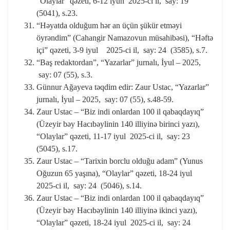
“Olaylar” qəzeti, 6-12 iyun 2025-ci il, say: 19
(5041), s.23.
“Həyatda olduğum hər an üçün şükür etməyi
öyrəndim” (Cahangir Namazovun müsahibəsi), “Həftə
içi” qəzeti, 3-9 iyul 2025-ci il, say: 24 (3585), s.7.
“Baş redaktordan”, “Yazarlar” jurnalı, İyul – 2025,
say: 07 (55), s.3.
Günnur Ağayeva təqdim edir: Zaur Ustac, “Yazarlar”
jurnalı, İyul – 2025, say: 07 (55), s.48-59.
Zaur Ustac – “Biz indi onlardan 100 il qabaqdayıq”
(Üzeyir bəy Hacıbəylinin 140 illiyinə birinci yazı),
“Olaylar” qəzeti, 11-17 iyul 2025-ci il, say: 23
(5045), s.17.
Zaur Ustac – “Tarixin borclu olduğu adam” (Yunus
Oğuzun 65 yaşına), “Olaylar” qəzeti, 18-24 iyul
2025-ci il, say: 24 (5046), s.14.
Zaur Ustac – “Biz indi onlardan 100 il qabaqdayıq”
(Üzeyir bəy Hacıbəylinin 140 illiyinə ikinci yazı),
“Olaylar” qəzeti, 18-24 iyul 2025-ci il, say: 24