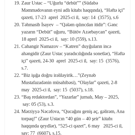
Zaur Ustac – “Uğurlu “debüt”” (Südabə
Məmmədovanın eyni adlı kitabı haqqında), “Həftə içi”
qəzeti, 17-23 aprel 2025-ci il, say: 14 (3575), s.6
Təhmasib İsayev – “Qələm qılıncdan itidir”: Gənc
yazarın “Debüt” uğuru, “Bütöv Azərbaycan” qəzeti,
18 aprel 2025-ci il, say: 10 (559), s.13.
Cahangir Namazov – “Katren” duyğuların incə
ahəngidir (Zaur Ustac yaradıcılığında sonetlər), “Həftə
içi” qəzeti, 24-30 aprel 2025-ci il, say: 15 (3576),
s.7.
“Biz işığa doğru irəliləyirik…”(Zeynəb
Mustafazadənin müsahibəsi), “Olaylar” qəzeti, 2-8
may 2025-ci il, say: 15 (5037), s.18.
“Baş redaktordan”, “Yazarlar” jurnalı, May – 2025,
say: 05 (53), s.3.
Mərziyyə Nəcəfova, “Qucağını geniş aç, gəlirəm, Ana
torpaq!” (Zaur Ustacın “40 gün – 40 şeir” kitabı
haqqında qeydlər), “525-ci qəzet”, 6 may 2025-ci il,
say: 77 (6607), s.15.