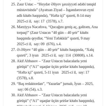
Zaur Ustac – “Heydər Əliyev şəxsiyyəti ədəbi tənqid
müstəvisində” (Ayətxan Ziyad – İsgəndərovun eyni
adlı kitabı haqqında), “Həftə içi” qəzeti, 8-14 may
2025-ci il, say: 17 (3578), s.7.
Mərziyyə Nəcəfova, “Qucağını geniş aç, gəlirəm, Ana
torpaq!” (Zaur Ustacın “40 gün – 40 şeir” kitabı
haqqında qeydlər, “Yeni Təfəkkür” qəzeti, 9 may
2025-ci il, say: 09 (676), s.4.
Ə.Əliyev “40 gün – 40 şeir” kitabı haqqında, “Xalq
qəzeti”, 3 iyun 2025-ci il, say: 114 (30808), s.14.
Akif Abbasov – “Zaur Ustacın balacalarla yeni
görüşü” (“A1” uşaqlar üçün şeirlər kitabı haqqında),
“Həftə içi” qəzeti, 5-11 iyun 2025-ci il, say: 17
(3578), s.8.
“Baş redaktordan”, “Yazarlar” jurnalı, İyun – 2025,
say: 06 (54), s.3.
Akif Abbasov – “Zaur Ustacın balacalarla yeni
görüşü” (“A1” uşaqlar üçün şeirlər kitabı haqqında),