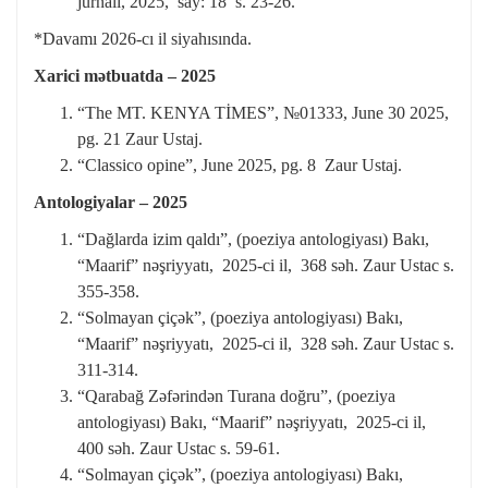
jurnalı, 2025, say: 18 s. 23-26.
*Davamı 2026-cı il siyahısında.
Xarici mətbuatda – 2025
“The MT. KENYA TİMES”, №01333, June 30 2025,
pg. 21 Zaur Ustaj.
“Classico opine”, June 2025, pg. 8 Zaur Ustaj.
Antologiyalar – 2025
“Dağlarda izim qaldı”, (poeziya antologiyası) Bakı,
“Maarif” nəşriyyatı, 2025-ci il, 368 səh. Zaur Ustac s.
355-358.
“Solmayan çiçək”, (poeziya antologiyası) Bakı,
“Maarif” nəşriyyatı, 2025-ci il, 328 səh. Zaur Ustac s.
311-314.
“Qarabağ Zəfərindən Turana doğru”, (poeziya
antologiyası) Bakı, “Maarif” nəşriyyatı, 2025-ci il,
400 səh. Zaur Ustac s. 59-61.
“Solmayan çiçək”, (poeziya antologiyası) Bakı,