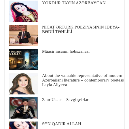
YOXDUR TAYIN AZƏRBAYCAN
NİCAT ƏRTÜRK POEZİYASININ İDEYA-
BƏDİİ TƏHLİLİ
Müasir insanın həbsxanası
About the valuable representative of modern
Azerbaijani literature – contemporary poetess
Leyla Aliyeva
Zaur Ustac – Sevgi şeirləri
SƏN QADIR ALLAH