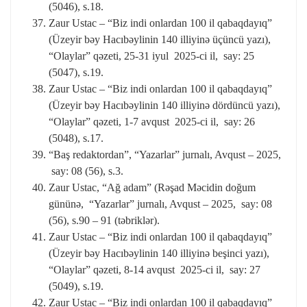
(5046), s.18.
Zaur Ustac – “Biz indi onlardan 100 il qabaqdayıq”
(Üzeyir bəy Hacıbəylinin 140 illiyinə üçüncü yazı),
“Olaylar” qəzeti, 25-31 iyul 2025-ci il, say: 25
(5047), s.19.
Zaur Ustac – “Biz indi onlardan 100 il qabaqdayıq”
(Üzeyir bəy Hacıbəylinin 140 illiyinə dördüncü yazı),
“Olaylar” qəzeti, 1-7 avqust 2025-ci il, say: 26
(5048), s.17.
“Baş redaktordan”, “Yazarlar” jurnalı, Avqust – 2025,
say: 08 (56), s.3.
Zaur Ustac, “Ağ adam” (Rəşad Məcidin doğum
gününə, “Yazarlar” jurnalı, Avqust – 2025, say: 08
(56), s.90 – 91 (təbriklər).
Zaur Ustac – “Biz indi onlardan 100 il qabaqdayıq”
(Üzeyir bəy Hacıbəylinin 140 illiyinə beşinci yazı),
“Olaylar” qəzeti, 8-14 avqust 2025-ci il, say: 27
(5049), s.19.
Zaur Ustac – “Biz indi onlardan 100 il qabaqdayıq”