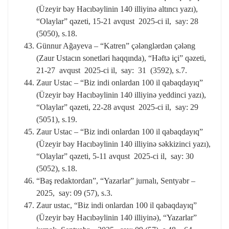
(Üzeyir bəy Hacıbəylinin 140 illiyinə altıncı yazı),
“Olaylar” qəzeti, 15-21 avqust 2025-ci il, say: 28
(5050), s.18.
Günnur Ağayeva – “Katren” çələnglərdən çələng
(Zaur Ustacın sonetləri haqqında), “Həftə içi” qəzeti,
21-27 avqust 2025-ci il, say: 31 (3592), s.7.
Zaur Ustac – “Biz indi onlardan 100 il qabaqdayıq”
(Üzeyir bəy Hacıbəylinin 140 illiyinə yeddinci yazı),
“Olaylar” qəzeti, 22-28 avqust 2025-ci il, say: 29
(5051), s.19.
Zaur Ustac – “Biz indi onlardan 100 il qabaqdayıq”
(Üzeyir bəy Hacıbəylinin 140 illiyinə səkkizinci yazı),
“Olaylar” qəzeti, 5-11 avqust 2025-ci il, say: 30
(5052), s.18.
“Baş redaktordan”, “Yazarlar” jurnalı, Sentyabr –
2025, say: 09 (57), s.3.
Zaur ustac, “Biz indi onlardan 100 il qabaqdayıq”
(Üzeyir bəy Hacıbəylinin 140 illiyinə), “Yazarlar”