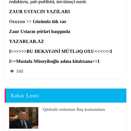
redaktoru,
şair-publisist, tərcüməçi-nasir.
ZAUR USTACIN YAZILARI
Oxuyun >>
Gözündə tük var
Zaur Ustacın şeirləri haqqında
YAZARLAR.AZ
I>>>>>>BU HEKAYƏNİ MÜTLƏQ OXU<<<<<<I
I>>Mustafa Müseyiboğlu adına kitabxana<<I
160
Xəbər Lenti
Qüdrətli ordumun Baş komandanı