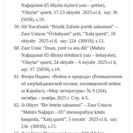
Nağıqızının 65 illiyinə üçüncü yazı – şeirlər),
“Olaylar” qəzeti, 17-23 oktyabr 2025-ci il, say: 36
(5058), s.19.
Əli Nəcəfxanlı “Böyük Zəfərin poetik salnaməsi” –
Zaur Ustacın “Övladıyam” şeiri, “Xalq qəzeti”, 18
oktyabr 2025-ci il, say: 224 (30918), s.13.
Zaur Ustac “İnsan, yurd və ana dili” (Mahirə
Nağıqızının 65 illiyinə dördüncü yazı – hekayələr),
“Olaylar” qəzeti, 24 oktyabr – 6 noyabr 2025-ci il,
say: 37 (5059), s.19.
Флора Наджи, «Война и природа» (Размышления
об азербайджанской поэзии, посвященной войне
за Карабах), «Мир литературы» № 9 (204),
октябрь – ноябрь 2025 г. Стр. 4-5.
Ə.Əliyev “Bir ömrün salnaməsi” – Zaur Ustacın
“Mahirə Nağıqızı – 65” (monoqrafiya) kitabı
haqqında, “Xalq qəzeti”, 5 noyabr 2025-ci il, say:
236 (30930), s.15.