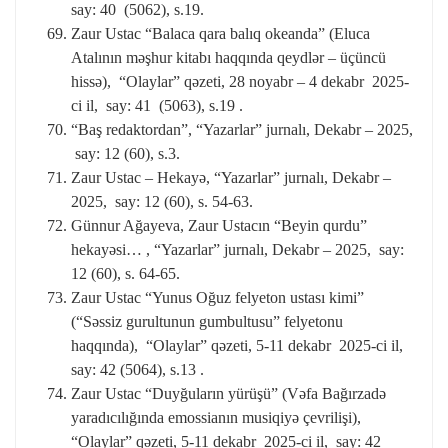
say: 40 (5062), s.19.
Zaur Ustac “Balaca qara balıq okeanda” (Eluca
Atalının məşhur kitabı haqqında qeydlər – üçüncü
hissə), “Olaylar” qəzeti, 28 noyabr – 4 dekabr 2025-
ci il, say: 41 (5063), s.19 .
“Baş redaktordan”, “Yazarlar” jurnalı, Dekabr – 2025,
say: 12 (60), s.3.
Zaur Ustac – Hekayə, “Yazarlar” jurnalı, Dekabr –
2025, say: 12 (60), s. 54-63.
Günnur Ağayeva, Zaur Ustacın “Beyin qurdu”
hekayəsi… , “Yazarlar” jurnalı, Dekabr – 2025, say:
12 (60), s. 64-65.
Zaur Ustac “Yunus Oğuz felyeton ustası kimi”
(“Səssiz gurultunun gumbultusu” felyetonu
haqqında), “Olaylar” qəzeti, 5-11 dekabr 2025-ci il,
say: 42 (5064), s.13 .
Zaur Ustac “Duyğuların yürüşü” (Vəfa Bağırzadə
yaradıcılığında emossianın musiqiyə çevrilişi),
“Olaylar” qəzeti, 5-11 dekabr 2025-ci il, say: 42