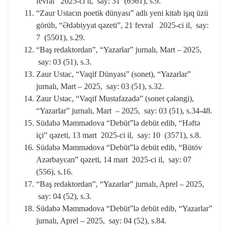
fevral 2025-ci il, say: 31 (6561), s.9.
“Zaur Ustacın poetik dünyası” adlı yeni kitab işıq üzü
görüb, “Ədəbiyyat qəzeti”, 21 fevral 2025-ci il, say:
7 (5501), s.29.
“Baş redaktordan”, “Yazarlar” jurnalı, Mart – 2025,
say: 03 (51), s.3.
Zaur Ustac, “Vaqif Dünyası” (sonet), “Yazarlar”
jurnalı, Mart – 2025, say: 03 (51), s.32.
Zaur Ustac, “Vaqif Mustafazadə” (sonet çələngi),
“Yazarlar” jurnalı, Mart – 2025, say: 03 (51), s.34-48.
Südabə Məmmədova “Debüt”lə debüt edib, “Həftə
içi” qəzeti, 13 mart 2025-ci il, say: 10 (3571), s.8.
Südabə Məmmədova “Debüt”lə debüt edib, “Bütöv
Azərbaycan” qəzeti, 14 mart 2025-ci il, say: 07
(556), s.16.
“Baş redaktordan”, “Yazarlar” jurnalı, Aprel – 2025,
say: 04 (52), s.3.
Südabə Məmmədova “Debüt”lə debüt edib, “Yazarlar”
jurnalı, Aprel – 2025, say: 04 (52), s.84.