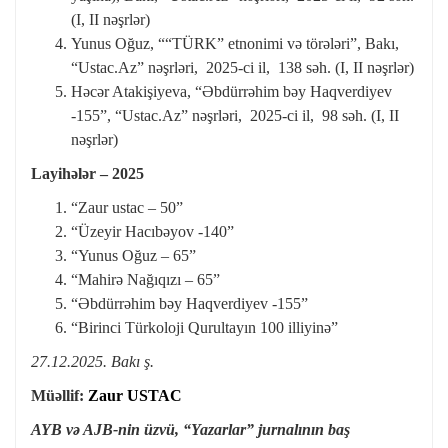
(I, II nəşrlər)
Yunus Oğuz, ““TÜRK” etnonimi və törələri”, Bakı,
“Ustac.Az” nəşrləri, 2025-ci il, 138 səh. (I, II nəşrlər)
Həcər Atakişiyeva, “Əbdürrəhim bəy Haqverdiyev
-155”, “Ustac.Az” nəşrləri, 2025-ci il, 98 səh. (I, II
nəşrlər)
Layihələr – 2025
“Zaur ustac – 50”
“Üzeyir Hacıbəyov -140”
“Yunus Oğuz – 65”
“Mahirə Nağıqızı – 65”
“Əbdürrəhim bəy Haqverdiyev -155”
“Birinci Türkoloji Qurultayın 100 illiyinə”
27.12.2025. Bakı ş.
Müəllif:
Zaur USTAC
AYB və AJB-nin üzvü, “Yazarlar” jurnalının baş