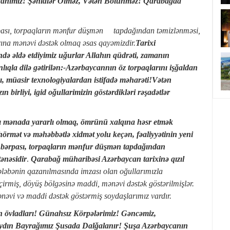
danımız! Şəhidlər Ölməz, Vətən Bölünməz! Qarabağda
sı, torpaqların mənfur düşmən tapdağından təmizlənməsi,
rına mənəvi dəstək olmaq əsas qayəmizdir.
Tarixi
ə əldə etdiyimiz uğurlar Allahın qüdrəti, zamanın
qla dilə gətirilən:-Azərbaycannın öz torpaqlarını işğaldan
sı, müasir texnologiyalardan istifadə məharəti!Vətən
birliyi, igid oğullarimizin göstərdikləri rəşadətlər
xşı mənada yararlı olmaq, ömrünü xalqına həsr etmək
 hörmət və məhəbbətlə xidmət yolu keçən, fəaliyyətinin yeni
n bərpası, torpaqların mənfur düşmən tapdağından
tənəsidir
.
Qarabağ müharibəsi Azərbaycan tarixinə qızıl
əbənin qazanılmasında imzası olan oğullarımız
la
irmiş, döyüş bölgəsinə maddi, mənəvi dəstək göstərilmişlər.
əvi və maddi dəstək göstərmiş soydaşlarımız vardır.
n övladları! Günahsız Körpələrimiz! Gəncəmiz,
aydın Bayrağımız Şusada Dalğalanır! Şuşa Azərbaycanın