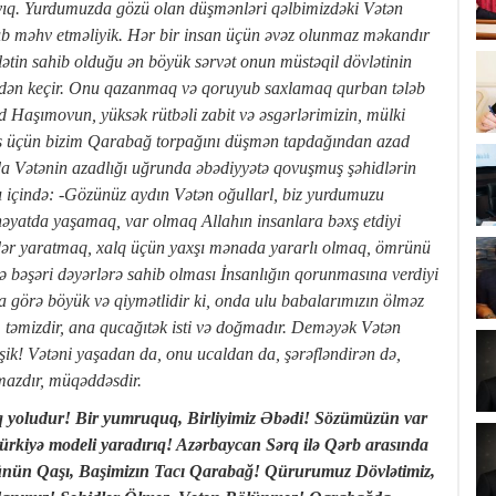
yıq. Yurdumuzda gözü olan düşmənləri qəlbimizdəki Vətən
rıb məhv etməliyik. Hər bir insan üçün əvəz olunmaz məkandır
lətin sahib olduğu ən böyük sərvət onun müstəqil dövlətinin
ərdən keçir. Onu qazanmaq və qoruyub saxlamaq qurban tələb
Haşımovun, yüksək rütbəli zabit və əsgərlərimizin, mülki
as üçün bizim Qarabağ torpağını düşmən tapdağından azad
da Vətənin azadlığı uğrunda əbədiyyətə qovuşmuş şəhidlərin
ı içində: -Gözünüz aydın Vətən oğullarl, biz yurdumuzu
həyatda yaşamaq, var olmaq Allahın insanlara bəxş etdiyi
dər yaratmaq, xalq üçün yaxşı mənada yararlı olmaq, ömrünü
və bəşəri dəyərlərə sahib olması İnsanlığın qorunmasına verdiyi
a görə böyük və qiymətlidir ki, onda ulu babalarımızın ölməz
in, təmizdir, ana qucağıtək isti və doğmadır. Deməyək Vətən
işik! Vətəni yaşadan da, onu ucaldan da, şərəfləndirən də,
mazdır, müqəddəsdir.
yoludur! Bir yumruquq, Birliyimiz Əbədi! Sözümüzün var
ürkiyə modeli yaradırıq! Azərbaycan Sərq ilə Qərb arasında
nün Qaşı, Başimizın Tacı Qarabağ! Qürurumuz Dövlətimiz,