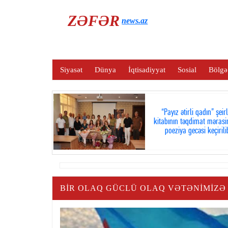
ZƏFƏR
news.az
Siyasət
Dünya
İqtisadiyyat
Sosial
Bölgə
“Payız ətirli qadın” şeir
kitabının təqdimat mərasi
poeziya gecəsi keçirili
BIR OLAQ GÜCLÜ OLAQ VƏTƏNIMIZƏ