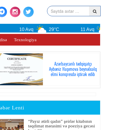
10 Avq
29°C
11 Avq
29°C
1
disə
Texnologiya
Azərbaycanlı tədqiqatçı
Aybəniz Haşımova beynəlxalq
elmi konqresdə iştirak edib
əbər Lenti
“Payız ətirli qadın” şeirlər kitabının
təqdimat mərasimi və poeziya gecəsi