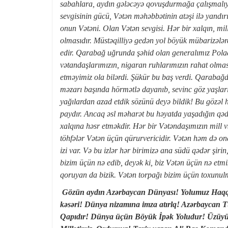
sabahlara, aydın gələcəyə qovuşdurmağa çalışmalı
sevgisinin gücü, Vətən məhəbbətinin atəşi ilə yandı
onun Vətəni. Olan Vətən sevgisi. Hər bir xalqın, mil
olmasıdır. Müstəqilliyə gedən yol böyük mübarizəl
edir.
Qarabağ uğrunda şəhid olan generalımız Polad 
vətandaşlarımızın, nigaran ruhlarımızın rahat olm
etməyimiz ola bilərdi. Şükür bu baş verdi. Qarabağ
məzarı başında hörmətlə dayanıb, sevinc göz yaşlar
yağılardan azad etdik sözünü deyə bildik! Bu gözəl 
paydır. Ancaq əsl məharət bu həyatda yaşadığın qə
xalqına həsr etməkdir. Hər bir Vətəndaşımızın mill 
töhfələr Vətən üçün qürurvericidir. Vətən həm də on
izi var. Və bu izlər hər birimizə ana südü qədər şir
bizim üçün nə edib, deyək ki, biz Vətən üçün nə etm
qoruyan da bizik. Vətən torpağı bizim üçün toxunul
Gözün aydın Azərbaycan Dünyası! Yolumuz Haqq 
kəsəri! Dünya nizamına imza atırlq! Azərbaycan T
Qapıdır! Dünya üçün Böyük İpək Yoludur! Üzüyü