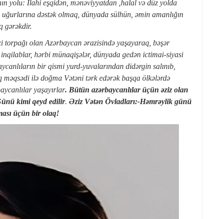
n yolu: İlahi eşqidən, mənəviyyatdan ,halal və düz yolda
n uğurlarına dəstək olmaq, dünyada sülhün, əmin amanlığın
 gərəkdir.
 torpağı olan Azərbaycan ərazisində yaşayaraq, bəşər
, inqilablar, hərbi münaqişələr, dünyada gedən ictimai-siyasi
ycanlıların bir qismi yurd-yuvalarından didərgin salınıb,
q məqsədi ilə doğma Vətəni tərk edərək başqa ölkələrdə
aycanlılar yaşayırlar
. Bütün azərbaycanlılar üçün əziz olan
ünü kimi qeyd edilir
.
Əziz Vətən Övladları:-Həmrəylik günü
ması üçün bir olaq!