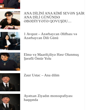
ANA DİLİNİ ANA KİMİ SEVƏN ŞAİR
ANA DİLİ GÜNÜNDƏ
ƏBƏDİYYƏTƏ QOVUŞDU…
1 Avqust – Azərbaycan Əlifbası və
Azərbaycan Dili Günü
Elmə və Maarifçiliyə Həsr Olunmuş
Şərəfli Ömür Yolu
Zaur Ustac – Ana dilim
Ayətxan Ziyadın monoqrafiyası
haqqında