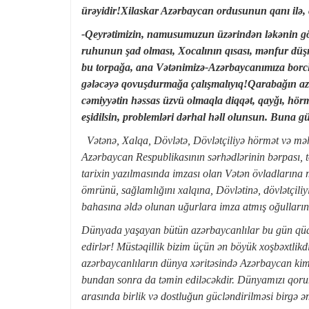
ürəyidir!Xilaskar Azərbaycan ordusunun qanı ilə, 
-Qeyrətimizin, namusumuzun üzərindən ləkənin gö
ruhunun şad olması, Xocalının qısası, mənfur düşm
bu torpağa, ana Vətənimizə-Azərbaycanımıza borcl
gələcəyə qovuşdurmağa çalışmalıyıq!Qarabağın aza
cəmiyyətin həssas üzvü olmaqla diqqət, qayğı, hörm
eşidilsin, problemləri dərhal həll olunsun. Buna 
Vətənə, Xalqa, Dövlətə, Dövlətçiliyə hörmət və məhə
Azərbaycan Respublikasının sərhədlərinin bərpası,
tarixin yazılmasında imzası olan Vətən övladlarına
ömrünü, sağlamlığını xalqına, Dövlətinə, dövlətçil
bahasına əldə olunan uğurlara imza atmış oğulları
Dünyada yaşayan bütün azərbaycanlılar bu gün qüdrə
edirlər! Müstəqillik bizim üçün ən böyük xoşbəxtlik
azərbaycanlıların dünya xəritəsində Azərbaycan kimi 
bundan sonra da təmin ediləcəkdir. Dünyamızı qorum
arasında birlik və dostluğun gücləndirilməsi birgə ə