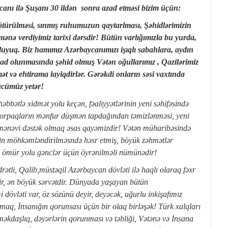
canı ilə Şuşanı 30 ildən sonra azad etməsi bizim üçün:
türülməsi, sınmış ruhumuzun qaytarlması, Şəhidlərimizin
ənə verdiyimiz tarixi dərsdir! Bütün varlığımızla bu yurda,
uyuq. Biz hamımız Azərbaycanımızı işıqlı sabahlara, aydın
d olunmasında şəhid olmuş Vətən oğullarımız , Qazilərimiz
ət və ehtirama layiqdirlər. Gərəkdi onların səsi vaxtında
gücümüz yetər!
bbətlə xidmət yolu keçən, fəaliyyətlərinin yeni səhifəsində
 torpaqların mənfur düşmən tapdağından təmizlənməsi, yeni
 mənəvi dəstək olmaq əsas qayəmizdir! Vətən müharibəsində
iyin möhkəmləndirilməsndə həsr etmiş, böyük zəhmətlər
n ömür yolu gənclər üçün öyrənilməli nümünədir!
tli, Qalib,müstəqil Azərbaycan dövləti ilə haqlı olaraq fəxr
dir, ən böyük sərvətdir. Dünyada yaşayan bütün
dövləti var, öz sözünü deyir, deyəcək, uğurlu inkişafımız
aq, İnsanığın qorunsası üçün bir olaq birləşək! Türk xalqları
məkdaşlıq, dəyərlərin qorunması və təbliği, Vətənə və İnsana