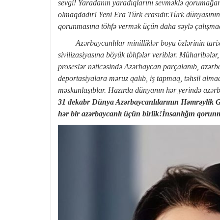
sevgi! Yaradanın yaradıqlarını sevməklə qorumağanı
olmaqdadır! Yeni Era Türk erasıdır.Türk dünyasını
qorunmasına töhfə vermək üçün daha səylə çalışmaq
Azərbaycanlılar minilliklər boyu özlərinin tarixi
sivilizasiyasına böyük töhfələr veriblər. Müharibələr
proseslər nəticəsində Azərbaycan parçalanıb, azərba
deportasiyalara məruz qalıb, iş tapmaq, təhsil alma
məskunlaşıblar. Hazırda dünyanın hər yerində azərb
31 dekabr Dünya Azərbaycanlılarının Həmrəylik G
hər bir azərbaycanlı üçün birlik!İnsanlığın qorun