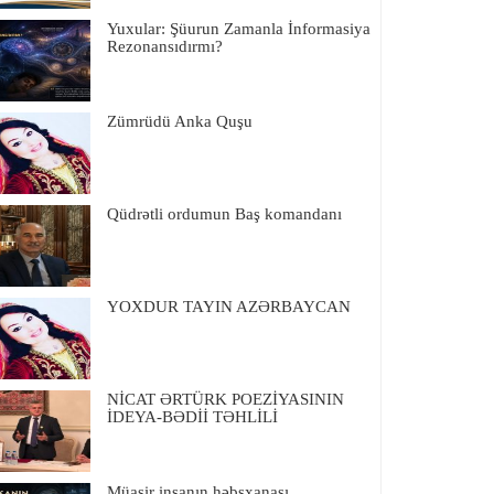
Yuxular: Şüurun Zamanla İnformasiya
Rezonansıdırmı?
Zümrüdü Anka Quşu
Qüdrətli ordumun Baş komandanı
YOXDUR TAYIN AZƏRBAYCAN
NİCAT ƏRTÜRK POEZİYASININ
İDEYA-BƏDİİ TƏHLİLİ
Müasir insanın həbsxanası