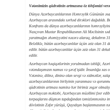
Vətənimizin qüdrətinin artmasına öz töhfəmizi ver
Dünya Azərbaycanlılarının Həmrəylik Gününün əsası
Azərbaycan arasındakı sərhəd dirəkləri dağıdıldı. Bu 
Konfrans da dünya azərbaycanlılarının həmrəyliyini
Naxçıvan Muxtar Respublikasının Ali Məclisinin sədr
yaratmağın əhəmiyyətini nəzərə alaraq, dekabrın 3
Beləliklə, bütün azərbaycanlılar üçün əziz olan 3
edilir. bütün azərbaycanlılar üçün əziz olan 31 dek
edilir.
Azərbaycan həqiqətlərinin yorulmadan təbliği, Azərb
vətəndaşımızın namus və şərəf işidir. İnsanlığa xas o
Vətəninə, dilinə, dininə olan sevgi və xidmətlər, xalq
azərbaycanlılarının birliyinin yaranması və qorun
qüdrətinin artması naminə hər birimiz əsgər olmalıyıq
Azərbaycan məktəbi, Azərbaycan müəllimi fəxr edib, 
torpaqlarını düşmən tapdağından təmizlənməsinə im
dövlətinin Zəfər yürüşü, Qayıdışın başlanmasının n