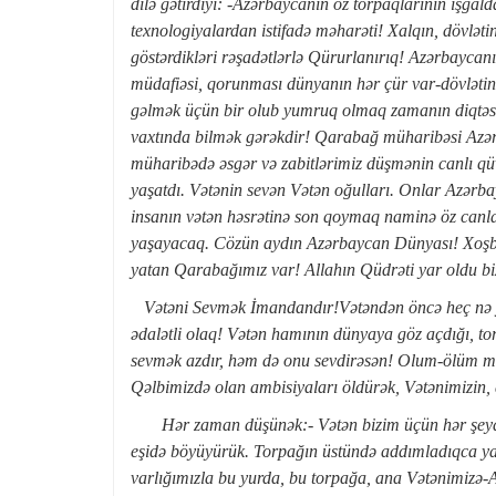
dilə gətirdiyi: -Azərbaycanın öz torpaqlarının işğald
texnologiyalardan istifadə məharəti! Xalqın, dövlətin,
göstərdikləri rəşadətlərlə Qürurlanırıq! Azərbaycanı
müdafiəsi, qorunması dünyanın hər çür var-dövlətin
gəlmək üçün bir olub yumruq olmaq zamanın diqtəsi 
vaxtında bilmək gərəkdir! Qarabağ müharibəsi Azərba
müharibədə əsgər və zabitlərimiz düşmənin canlı qüv
yaşatdı. Vətənin sevən Vətən oğulları. Onlar Azərba
insanın vətən həsrətinə son qoymaq naminə öz canlar
yaşayacaq. Cözün aydın Azərbaycan Dünyası! Xoşbə
yatan Qarabağımız var! Allahın Qüdrəti yar oldu biz
Vətəni Sevmək İmandandır!Vətəndən öncə heç nə yox
ədalətli olaq! Vətən hamının dünyaya göz açdığı, to
sevmək azdır, həm də onu sevdirəs
ən! Olum-ölüm mə
Qəlbimizdə olan ambisiyaları öldürək, Vətənimizin, 
Hər zaman düşünək:- Vətən bizim üçün hər şeydir.
eşidə böyüyürük. Torpağın üstündə addımladıqca yava
varlığımızla bu yurda, bu torpağa, ana Vətənimizə-