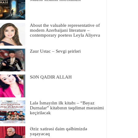
About the valuable representative of
modern Azerbaijani literature –
contemporary poetess Leyla Aliyeva
Zaur Ustac – Sevgi şeirləri
SƏN QADIR ALLAH
Lalə İsmayılın ilk kitabı – “Bəyaz
Durnalar” kitabının təqdimat mərasimi
keçiriləcək
Əziz xatirəsi daim qəlbimizdə
yaşayacaq