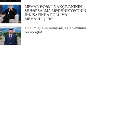
MEMAR ƏCƏMİ NAXÇIVANİNİN
ŞƏHƏRSALMA MƏDƏNİYYƏTİNİN
İNKIŞAFINDA ROLU VƏ
MEMARLIQ İRSİ
Doğum günün mübarək, əziz Sevindik
Nəsiboğlu!