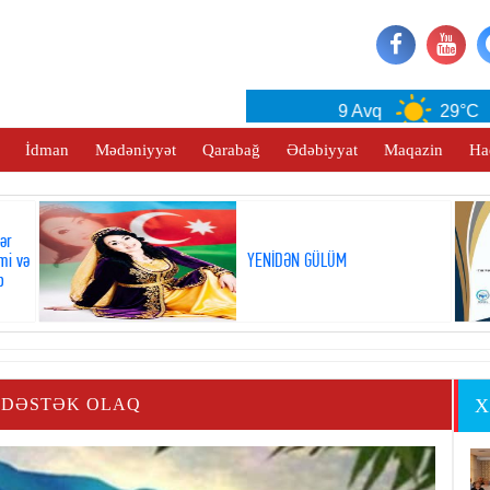
Baku
9 Avq
29°C
İdman
Mədəniyyət
Qarabağ
Ədəbiyyat
Maqazin
Ha
lər
mi və
YENİDƏN GÜLÜM
b
 DƏSTƏK OLAQ
X