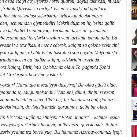
an azad etdiyi döyüşlərdə hərbi qüdrəti, döyüş taktikası, müasir
 Silahlı Qüvvələrin birliyi! Vətən sevgisi! İgid oğulların
n hər bir vətəndaşı səfərbərdir! Müstəqil dövlətimizin
dən, nemətindən qiymətlidir! Məkrli düşmən hiyləsinə qalib
və tələbidir! Unutmayaq: Verilənin dəyərini, qiymətini
ycanın qızıl hərflərlə yazılan yeni tarixinin təməli oldu. Bu
vəsini və texnikasını məhv edərək, xalqımıza qələbə sevincini
ycan xalqının 30 illik Vətən həsrətinə son qoydu. Milyonlarla
ından keçən bu igidlər xalqın, əzizlərinin ürəyində
xt Xalqıq, Birliyimiz Qələbəmiz oldu! Torpağında Şəhid
ə! Gözlərimizdə sevinc yaşları!.
dur! Hamılıqla məsuliyyət daşıyırıq! Bir olaq güclü olaq,
rpaqinda uyuduğu məkandır! Vətənini, dilini, dinini sevəsən,
qamında edilən səhvi Allah heç bir bəndəsinə bağışlamaz!
dövlətimizin, dövlətçiliyimizin qorunması üçün bir olaq!
 Biz Vətən üçün nə etmişik! “Vətən anadır” – kəlməsi eşidə-
ş-yavaş dizlərimiz bərkiyir, qollarımıza qüvvət gəlir. Bütün
Azərbaycanımıza borcluyuq. Biz hamımız Azərbaycanımızı işıqlı