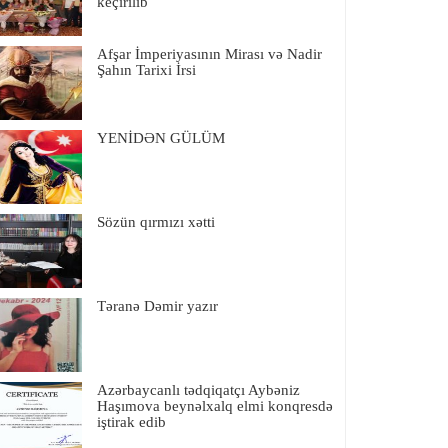
keçirilib
Afşar İmperiyasının Mirası və Nadir
Şahın Tarixi İrsi
YENİDƏN GÜLÜM
Sözün qırmızı xətti
Təranə Dəmir yazır
Azərbaycanlı tədqiqatçı Aybəniz
Haşımova beynəlxalq elmi konqresdə
iştirak edib