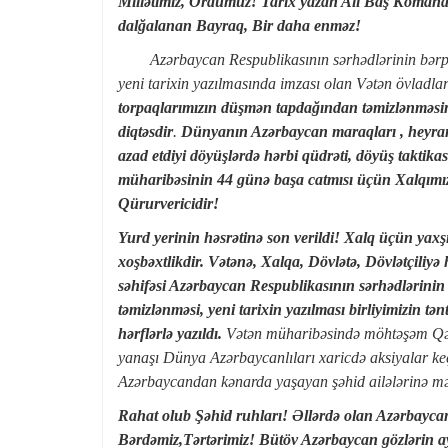
Millətimiz, Ordumuz!
Tarix yazan Ali Baş Koman
dalğalanan Bayraq, Bir daha enməz!
Azərbaycan Respublikasının sərhədlərinin bərpa
yeni tarixin yazılmasında imzası olan Vətən övladla
torpaqlarımızın düşmən tapdağından təmizlənməsind
diqtəsdir
.
Dünyanın Azərbaycan maraqları , heyranlı
azad etdiyi döyüşlərdə hərbi qüdrəti, döyüş taktika
müharibəsinin 44 günə başa catmısı üçün Xalqımızın 
Qürurvericidir!
Yurd yerinin həsrətinə son verildi! Xalq üçün ya
xoşbəxtlikdir. Vətənə, Xalqa, Dövlətə, Dövlətçiliyə
səhifəsi Azərbaycan Respublikasının sərhədlərini
təmizlənməsi, yeni tarixin yazılması birliyimizin tən
hərflərlə yazıldı.
Vətən müharibəsində möhtəşəm Qəl
yanaşı
Dünya Azərbaycanlıları xaricdə aksiyalar keç
Azərbaycandan kənarda yaşayan şəhid ailələrinə mən
Rahat olub Şəhid ruhları! Əllərdə olan Azərbayca
Bərdəmiz,Tərtərimiz! Bütöv Azərbaycan gözlərin 