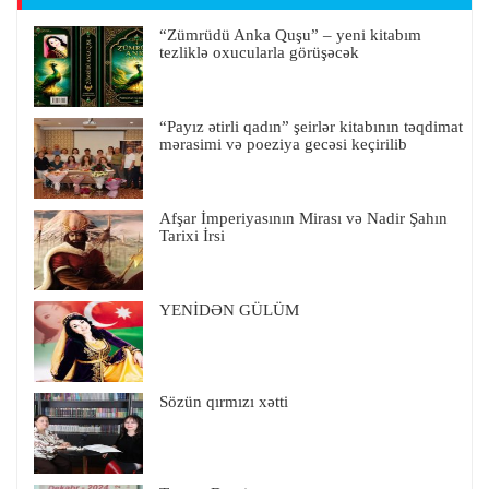
“Zümrüdü Anka Quşu” – yeni kitabım
tezliklə oxucularla görüşəcək
“Payız ətirli qadın” şeirlər kitabının təqdimat
mərasimi və poeziya gecəsi keçirilib
Afşar İmperiyasının Mirası və Nadir Şahın
Tarixi İrsi
YENİDƏN GÜLÜM
Sözün qırmızı xətti