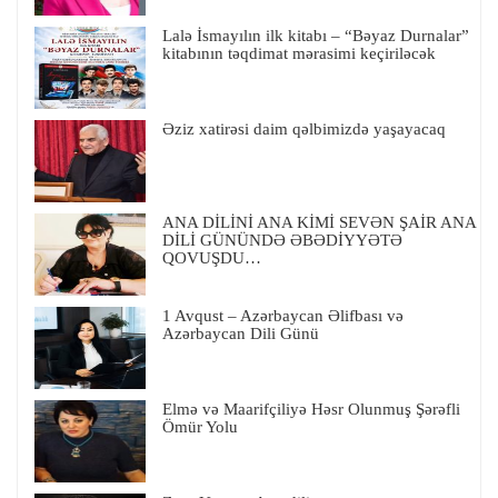
Lalə İsmayılın ilk kitabı – “Bəyaz Durnalar”
kitabının təqdimat mərasimi keçiriləcək
Əziz xatirəsi daim qəlbimizdə yaşayacaq
ANA DİLİNİ ANA KİMİ SEVƏN ŞAİR ANA
DİLİ GÜNÜNDƏ ƏBƏDİYYƏTƏ
QOVUŞDU…
1 Avqust – Azərbaycan Əlifbası və
Azərbaycan Dili Günü
Elmə və Maarifçiliyə Həsr Olunmuş Şərəfli
Ömür Yolu