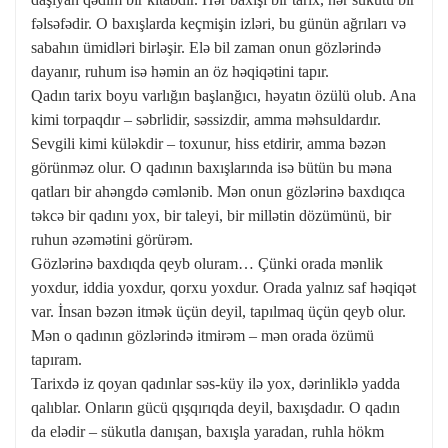
fəlsəfədir. O baxışlarda keçmişin izləri, bu günün ağrıları və
sabahın ümidləri birləşir. Elə bil zaman onun gözlərində
dayanır, ruhum isə həmin an öz həqiqətini tapır.
Qadın tarix boyu varlığın başlanğıcı, həyatın özülü olub. Ana
kimi torpaqdır – səbrlidir, səssizdir, amma məhsuldardır.
Sevgili kimi küləkdir – toxunur, hiss etdirir, amma bəzən
görünməz olur. O qadının baxışlarında isə bütün bu məna
qatları bir ahəngdə cəmlənib. Mən onun gözlərinə baxdıqca
təkcə bir qadını yox, bir taleyi, bir millətin dözümünü, bir
ruhun əzəmətini görürəm.
Gözlərinə baxdıqda qeyb oluram… Çünki orada mənlik
yoxdur, iddia yoxdur, qorxu yoxdur. Orada yalnız saf həqiqət
var. İnsan bəzən itmək üçün deyil, tapılmaq üçün qeyb olur.
Mən o qadının gözlərində itmirəm – mən orada özümü
tapıram.
Tarixdə iz qoyan qadınlar səs-küy ilə yox, dərinliklə yadda
qalıblar. Onların gücü qışqırıqda deyil, baxışdadır. O qadın
da elədir – sükutla danışan, baxışla yaradan, ruhla hökm