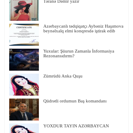
Təranə Dəmir yazır
Azərbaycanlı tədqiqatçı Aybəniz Haşımova
beynəlxalq elmi konqresdə iştirak edib
Yuxular: Şüurun Zamanla İnformasiya
Rezonansıdırmı?
Zümrüdü Anka Quşu
Qüdrətli ordumun Baş komandanı
YOXDUR TAYIN AZƏRBAYCAN