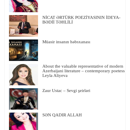
NİCAT ƏRTÜRK POEZİYASININ İDEYA-
BƏDİİ TƏHLİLİ
Müasir insanın həbsxanası
About the valuable representative of modern
Azerbaijani literature – contemporary poetess
Leyla Aliyeva
Zaur Ustac – Sevgi şeirləri
SƏN QADIR ALLAH