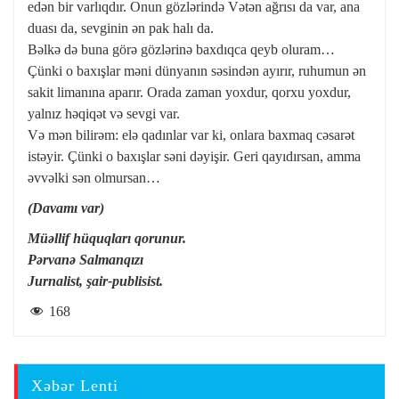
edən bir varlıqdır. Onun gözlərində Vətən ağrısı da var, ana
duası da, sevginin ən pak halı da.
Bəlkə də buna görə gözlərinə baxdıqca qeyb oluram…
Çünki o baxışlar məni dünyanın səsindən ayırır, ruhumun ən
sakit limanına aparır. Orada zaman yoxdur, qorxu yoxdur,
yalnız həqiqət və sevgi var.
Və mən bilirəm: elə qadınlar var ki, onlara baxmaq cəsarət
istəyir. Çünki o baxışlar səni dəyişir. Geri qayıdırsan, amma
əvvəlki sən olmursan…
(Davamı var)
Müəllif hüquqları qorunur.
Pərvanə Salmanqızı
Jurnalist, şair-publisist.
168
Xəbər Lenti