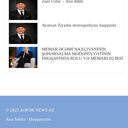
Zaur Ustac – Ana dilim
Ayətxan Ziyadın monoqrafiyası haqqında
MEMAR ƏCƏMİ NAXÇIVANİNİN
ŞƏHƏRSALMA MƏDƏNİYYƏTİNİN
İNKIŞAFINDA ROLU VƏ MEMARLIQ İRSİ
© 2023 ZƏFƏR NEWS.AZ
Ana Səhifə
/
Haqqımızda