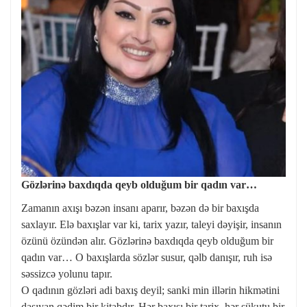
Gözlərinə baxdıqda qeyb olduğum bir qadın var…
Zamanın axışı bəzən insanı aparır, bəzən də bir baxışda
saxlayır. Elə baxışlar var ki, tarix yazır, taleyi dəyişir, insanın
özünü özündən alır. Gözlərinə baxdıqda qeyb olduğum bir
qadın var… O baxışlarda sözlər susur, qəlb danışır, ruh isə
səssizcə yolunu tapır.
O qadının gözləri adi baxış deyil; sanki min illərin hikmətini
daşıyan qədim bir kitabdır. Hər baxışı bir tarix, hər sükutu bir