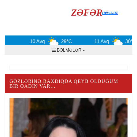
ZƏFƏR
news.az
10 Avq
29°C
11 Avq
30°C
BÖLMƏLƏR
GÖZLƏRINƏ BAXDIQDA QEYB OLDUĞUM
BIR QADIN VAR…