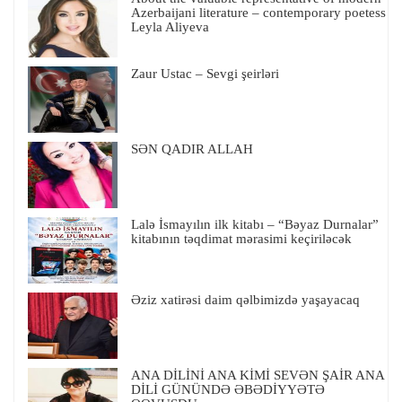
Azerbaijani literature – contemporary poetess
Leyla Aliyeva
Zaur Ustac – Sevgi şeirləri
SƏN QADIR ALLAH
Lalə İsmayılın ilk kitabı – “Bəyaz Durnalar”
kitabının təqdimat mərasimi keçiriləcək
Əziz xatirəsi daim qəlbimizdə yaşayacaq
ANA DİLİNİ ANA KİMİ SEVƏN ŞAİR ANA
DİLİ GÜNÜNDƏ ƏBƏDİYYƏTƏ