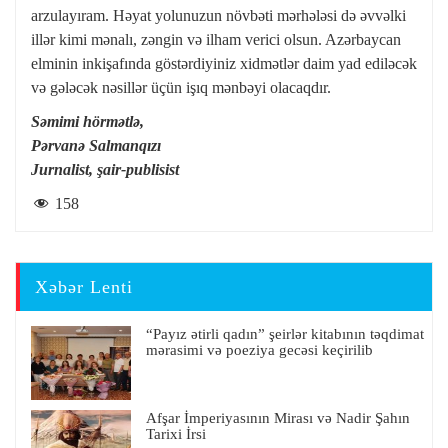
arzulayıram. Həyat yolunuzun növbəti mərhələsi də əvvəlki
illər kimi mənalı, zəngin və ilham verici olsun. Azərbaycan
elminin inkişafında göstərdiyiniz xidmətlər daim yad ediləcək
və gələcək nəsillər üçün işıq mənbəyi olacaqdır.
Səmimi hörmətlə,
Pərvanə Salmanqızı
Jurnalist, şair-publisist
158
Xəbər Lenti
“Payız ətirli qadın” şeirlər kitabının təqdimat
mərasimi və poeziya gecəsi keçirilib
Afşar İmperiyasının Mirası və Nadir Şahın
Tarixi İrsi