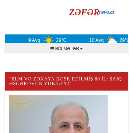
ZƏFƏR
news.az
9 Avq
29°C
10 Avq
29°C
BÖLMƏLƏR
“ELM VƏ ZƏKAYA HƏSR EDILMIŞ 60 IL: ŞAIQ
ƏSGƏROVUN YUBILEYI”