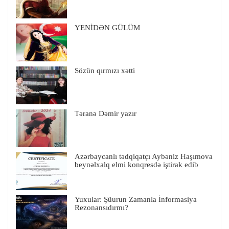
YENİDƏN GÜLÜM
Sözün qırmızı xətti
Təranə Dəmir yazır
Azərbaycanlı tədqiqatçı Aybəniz Haşımova
beynəlxalq elmi konqresdə iştirak edib
Yuxular: Şüurun Zamanla İnformasiya
Rezonansıdırmı?