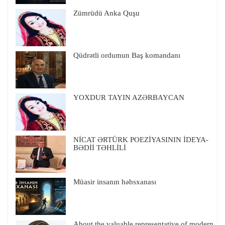
Zümrüdü Anka Quşu
Qüdrətli ordumun Baş komandanı
YOXDUR TAYIN AZƏRBAYCAN
NİCAT ƏRTÜRK POEZİYASININ İDEYA-
BƏDİİ TƏHLİLİ
Müasir insanın həbsxanası
About the valuable representative of modern