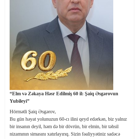
“Elm və Zəkaya Həsr Edilmiş 60 il: Şaiq Əsgərovun
Yubileyi”
Hörmətli Şaiq Əsgərov,
Bu gün həyat yolunuzun 60-cı ilini qeyd edərkən, biz yalnız
bir insanın deyil, həm də bir dövrün, bir elmin, bir təhsil
nizamının simasını xatırlayırıq. Sizin fəaliyyətiniz sadəcə