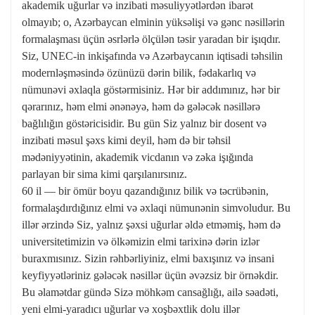
akademik uğurlar və inzibati məsuliyyətlərdən ibarət
olmayıb; o, Azərbaycan elminin yüksəlişi və gənc nəsillərin
formalaşması üçün əsrlərlə ölçülən təsir yaradan bir işıqdır.
Siz, UNEC-in inkişafında və Azərbaycanın iqtisadi təhsilin
modernləşməsində özünüzü dərin bilik, fədakarlıq və
nümunəvi əxlaqla göstərmisiniz. Hər bir addımınız, hər bir
qərarınız, həm elmi ənənəyə, həm də gələcək nəsillərə
bağlılığın göstəricisidir. Bu gün Siz yalnız bir dosent və
inzibati məsul şəxs kimi deyil, həm də bir təhsil
mədəniyyətinin, akademik vicdanın və zəka işığında
parlayan bir sima kimi qarşılanırsınız.
60 il — bir ömür boyu qazandığınız bilik və təcrübənin,
formalaşdırdığınız elmi və əxlaqi nümunənin simvoludur. Bu
illər ərzində Siz, yalnız şəxsi uğurlar əldə etməmiş, həm də
universitetimizin və ölkəmizin elmi tarixinə dərin izlər
buraxmısınız. Sizin rəhbərliyiniz, elmi baxışınız və insani
keyfiyyətləriniz gələcək nəsillər üçün əvəzsiz bir örnəkdir.
Bu əlamətdar gündə Sizə möhkəm cansağlığı, ailə səadəti,
yeni elmi-yaradıcı uğurlar və xoşbəxtlik dolu illər