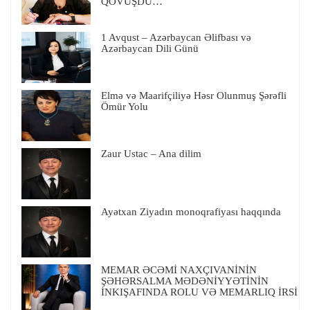
QOVUŞDU…
1 Avqust – Azərbaycan Əlifbası və
Azərbaycan Dili Günü
Elmə və Maarifçiliyə Həsr Olunmuş Şərəfli
Ömür Yolu
Zaur Ustac – Ana dilim
Ayətxan Ziyadın monoqrafiyası haqqında
MEMAR ƏCƏMİ NAXÇIVANİNİN
ŞƏHƏRSALMA MƏDƏNİYYƏTİNİN
İNKIŞAFINDA ROLU VƏ MEMARLIQ İRSİ