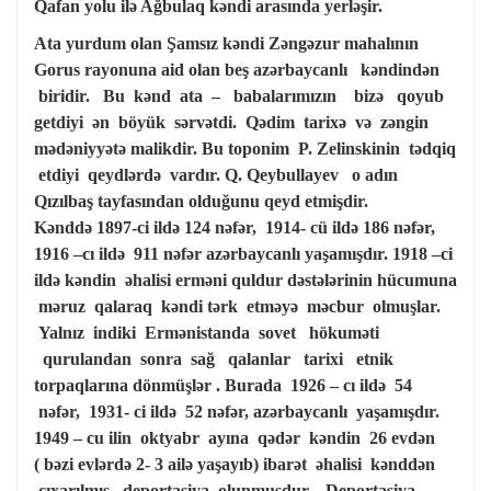
Qafan yolu ilə Ağbulaq kəndi arasında yerləşir.
Ata yurdum olan Şamsız kəndi Zəngəzur mahalının
Gorus rayonuna aid olan beş azərbaycanlı kəndindən
biridir. Bu kənd ata – babalarımızın bizə qoyub
getdiyi ən böyük sərvətdi. Qədim tarixə və zəngin
mədəniyyətə malikdir. Bu toponim P. Zelinskinin tədqiq
etdiyi qeydlərdə vardır. Q. Qeybullayev o adın
Qızılbaş tayfasından olduğunu qeyd etmişdir.
Kənddə 1897-ci ildə 124 nəfər, 1914- cü ildə 186 nəfər,
1916 –cı ildə 911 nəfər azərbaycanlı yaşamışdır. 1918 –ci
ildə kəndin əhalisi erməni quldur dəstələrinin hücumuna
məruz qalaraq kəndi tərk etməyə məcbur olmuşlar.
Yalnız indiki Ermənistanda sovet hökuməti
qurulandan sonra sağ qalanlar tarixi etnik
torpaqlarına dönmüşlər . Burada 1926 – cı ildə 54
nəfər, 1931- ci ildə 52 nəfər, azərbaycanlı yaşamışdır.
1949 – cu ilin oktyabr ayına qədər kəndin 26 evdən
( bəzi evlərdə 2- 3 ailə yaşayıb) ibarət əhalisi kənddən
çıxarılmış, deportasiya olunmuşdur. Deportasiya