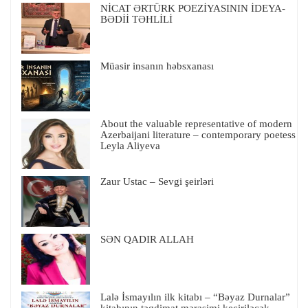
NİCAT ƏRTÜRK POEZİYASININ İDEYA-
BƏDİİ TƏHLİLİ
Müasir insanın həbsxanası
About the valuable representative of modern
Azerbaijani literature – contemporary poetess
Leyla Aliyeva
Zaur Ustac – Sevgi şeirləri
SƏN QADIR ALLAH
Lalə İsmayılın ilk kitabı – “Bəyaz Durnalar”