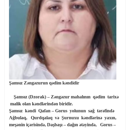
Şamsız Zəngəzurun qədim kəndidir
Şamsız (Dzorak) – Zəngəzur mahalının qədim tarixə
malik olan kəndlərindən biridir.
Şamsız kəndi Qafan – Gorus yolunun sağ tərəfində
Ağbulaq, Qurdqalaq və Şurnuxu kəndlərinə yaxın,
meşənin içərisində, Daşbaşı – dağın ətəyində, Gorus –