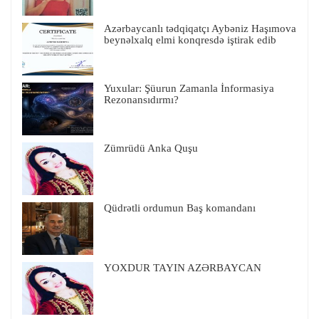
Azərbaycanlı tədqiqatçı Aybəniz Haşımova
beynəlxalq elmi konqresdə iştirak edib
Yuxular: Şüurun Zamanla İnformasiya
Rezonansıdırmı?
Zümrüdü Anka Quşu
Qüdrətli ordumun Baş komandanı
YOXDUR TAYIN AZƏRBAYCAN