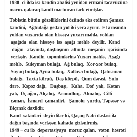
1988- ci ildə isə kəndin əhalisi yenidən erməni təcavüzünə
məruz qalaraq kəndi məcburən tərk etmişlər.
Təbiətin bütün gözəlliklərini özündə əks etdirən Şamsız
kəndini, Ağbulağa gedən yol iki yerə ayırır. El arasında
yoldan yuxarıda olan hissəyə yuxarı məhlə, yoldan
aşağıda olan hissəyə isə aşağı məhlə deyilir. Kənd
dağın ətəyində, daşbaşının altında meşənin içərisində
yerləşir. Kəndin toponimlərinə Yuxarı məhlə, Aşağı
məhlə, Süleyman bulağı, Ağ bulaq, Xor-xor bulaq,
Soyuq bulaq, Ayna bulaq, Xallava bulağı, Qəhrəman
bulağı, Taxta körpü, Daş körpü, Qum dərəsi, Sulu
dərə, Kəpəz dağı, Daşbaşı, Kaha, Dəf yalı, Kotan
yalı, Üç ağac, Alçalıq, Armudluq, Almalıq, Cilli
çəmən, İsmayıl çəmənliyi, Şamolu yurdu, Təpəsər və
Biçənək daxildir.
Kənd sakinləri deyirdilər ki, Qaçaq Nəbi dəstəsi ilə
dağın başında yerləşən kahada gizlənirmiş.
1949 – cu ilə deportasiyaya məruz qalan, vətən həsrəti