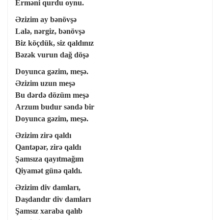
Erməni qurdu oynu.
Əzizim ay bənövşə
Lalə, nərgiz, bənövşə
Biz köçdük, siz qaldınız
Bəzək vurun dağ döşə
Doyunca gəzim, meşə.
Əzizim uzun meşə
Bu dərdə dözüm meşə
Arzum budur səndə bir
Doyunca gəzim, meşə.
Əzizim zirə qaldı
Qantəpər, zirə qaldı
Şamsıza qayıtmağım
Qiyamət günə qaldı.
Əzizim div damları,
Daşdandır div damları
Şamsız xaraba qalıb