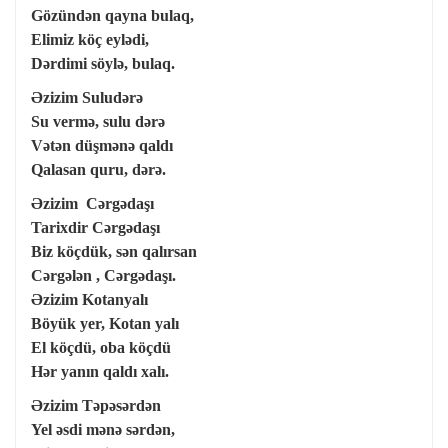
Gözündən qayna bulaq,
Elimiz köç eylədi,
Dərdimi söylə, bulaq.
Əzizim Suludərə
Su vermə, sulu dərə
Vətən düşmənə qaldı
Qalasan quru, dərə.
Əzizim Cərgədaşı
Tarixdir Cərgədaşı
Biz köçdük, sən qalırsan
Cərgələn , Cərgədaşı.
Əzizim Kotanyalı
Böyük yer, Kotan yalı
El köçdü, oba köçdü
Hər yanın qaldı xalı.
Əzizim Təpəsərdən
Yel əsdi mənə sərdən,