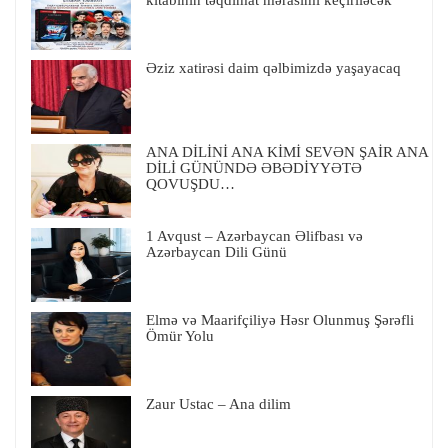
kitabının təqdimat mərasimi keçiriləcək
Əziz xatirəsi daim qəlbimizdə yaşayacaq
ANA DİLİNİ ANA KİMİ SEVƏN ŞAİR ANA
DİLİ GÜNÜNDƏ ƏBƏDİYYƏTƏ
QOVUŞDU…
1 Avqust – Azərbaycan Əlifbası və
Azərbaycan Dili Günü
Elmə və Maarifçiliyə Həsr Olunmuş Şərəfli
Ömür Yolu
Zaur Ustac – Ana dilim