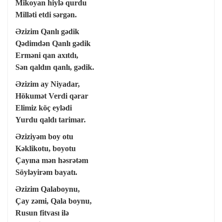
Mikoyan hiylə qurdu
Milləti etdi sərgən.
Əzizim Qanlı gədik
Qədimdən Qanlı gədik
Erməni qan axıtdı,
Sən qaldın qanlı, gədik.
Əzizim ay Niyadar,
Hökumət Verdi qərar
Elimiz köç eylədi
Yurdu qaldı tarimar.
Əziziyəm boy otu
Kəklikotu, boyotu
Çayına mən həsrətəm
Söyləyirəm bayatı.
Əzizim Qalaboynu,
Çay zəmi, Qala boynu,
Rusun fitvası ilə