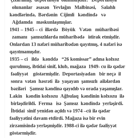
olunanlar əsasən Yevlağın Malbinəsi, Salahlı
kəndlərində, Bərdənin Cijimli kəndində və
Ağdamda məskunlaşmışlar.
1941 – 1945 – ci illərdə Böyük Vətən müharibəsi
zamanı şamsızlılarda müharibədə iıtirak etmişdir.
Onlardan 13 nəfəri müharibədən qayıtmış, 4 nəfəri isə
qayıtmamışdır.
1935 – ci ildə kənddə “26 komissar” adına kolxoz
qurulmuş, ibtidai sinif, klub, mağaza 1949- cu ilə qədər
fəaliyyət göstərmişdir. Deportasiyadan bir neçə il
sonra vətən həsrəti ilə yaşayan şamsızlı ailələrdən
bəziləri Şamsız kəndinə qayıdıb və orada yaşamışlar.
Lakin kəndin kolxozu Ağbulaq kəndinin kolxozu ilə
birləşdirildi. Ferma isə Şamsız kəndində yerləşirdi.
İbtidai sinif yenidən açıldı və 1974 –cü ilə qədər
fəaliyyətini davam etdirdi. Mağaza isə bir evin
zirzəmisində yerləşmişdir. 1988-ci ilə qədər fəaliyyət
göstərmişdir.