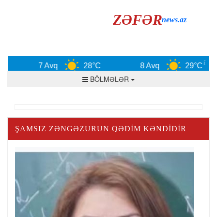
ZƏFƏR
news.az
7 Avq
28°C
8 Avq
29°C
BÖLMƏLƏR
ŞAMSIZ ZƏNGƏZURUN QƏDIM KƏNDIDIR