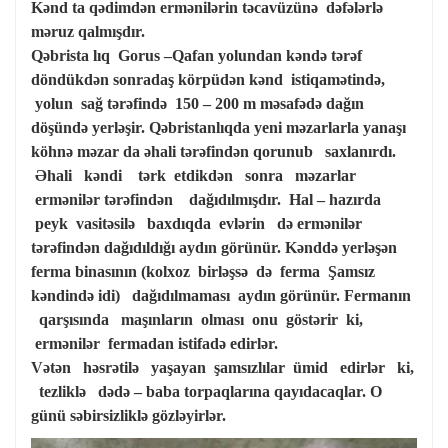
Kənd ta qədimdən ermənilərin təcavüzünə dəfələrlə
məruz qalmışdır.
Qəbrista lıq Gorus –Qafan yolundan kəndə tərəf
döndükdən sonradaş körpüdən kənd istiqamətində,
yolun sağ tərəfində 150 – 200 m məsafədə dağın
döşündə yerləşir. Qəbristanlıqda yeni məzarlarla yanaşı
köhnə məzar da əhali tərəfindən qorunub saxlanırdı.
Əhali kəndi tərk etdikdən sonra məzarlar
ermənilər tərəfindən dağıdılmışdır. Hal – hazırda
peyk vasitəsilə baxdıqda evlərin də ermənilər
tərəfindən dağıdıldığı aydın görünür. Kənddə yerləşən
ferma binasının (kolxoz birləşsə də ferma Şamsız
kəndində idi) dağıdılmaması aydın görünür. Fermanın
qarşısında maşınların olması onu göstərir ki,
ermənilər fermadan istifadə edirlər.
Vətən həsrətilə yaşayan şamsızlılar ümid edirlər ki,
tezliklə dədə – baba torpaqlarına qayıdacaqlar. O
günü səbirsizliklə gözləyirlər.