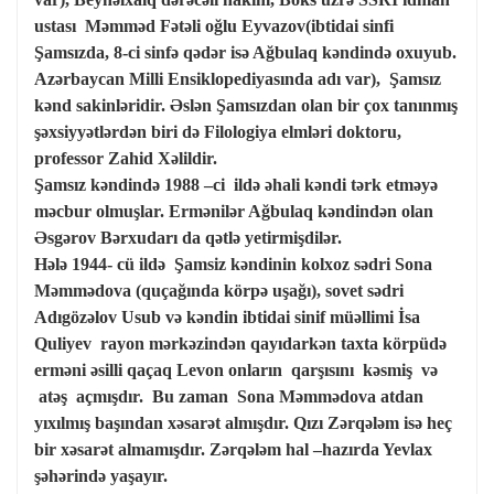
ustası Məmməd Fətəli oğlu Eyvazov(ibtidai sinfi
Şamsızda, 8-ci sinfə qədər isə Ağbulaq kəndində oxuyub.
Azərbaycan Milli Ensiklopediyasında adı var), Şamsız
kənd sakinləridir. Əslən Şamsızdan olan bir çox tanınmış
şəxsiyyətlərdən biri də Filologiya elmləri doktoru,
professor Zahid Xəlildir.
Şamsız kəndində 1988 –ci ildə əhali kəndi tərk etməyə
məcbur olmuşlar. Ermənilər Ağbulaq kəndindən olan
Əsgərov Bərxudarı da qətlə yetirmişdilər.
Hələ 1944- cü ildə Şamsiz kəndinin kolxoz sədri Sona
Məmmədova (quçağında körpə uşağı), sovet sədri
Adıgözəlov Usub və kəndin ibtidai sinif müəllimi İsa
Quliyev rayon mərkəzindən qayıdarkən taxta körpüdə
erməni əsilli qaçaq Levon onların qarşısını kəsmiş və
atəş açmışdır. Bu zaman Sona Məmmədova atdan
yıxılmış başından xəsarət almışdır. Qızı Zərqələm isə heç
bir xəsarət almamışdır. Zərqələm hal –hazırda Yevlax
şəhərində yaşayır.