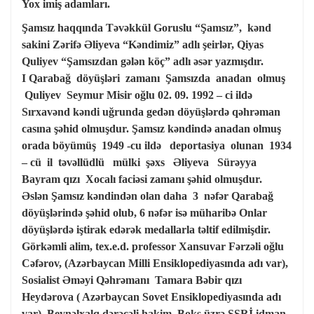
Yox imiş adamları.
Şamsız haqqında Təvəkkül Goruslu “Şamsız”, kənd
sakini Zərifə Əliyeva “Kəndimiz” adlı şeirlər, Qiyas
Quliyev “Şamsızdan gələn köç” adlı əsər yazmışdır.
I Qarabağ döyüşləri zamanı Şamsızda anadan olmuş
Quliyev Seymur Misir oğlu 02. 09. 1992 – ci ildə
Sırxavənd kəndi uğrunda gedən döyüşlərdə qəhrəman
casına şəhid olmuşdur. Şamsız kəndində anadan olmuş
orada böyümüş 1949 -cu ildə deportasiya olunan 1934
– cü il təvəllüdlü mülki şəxs Əliyeva Sürəyya
Bayram qızı Xocalı faciəsi zamanı şəhid olmuşdur.
Əslən Şamsız kəndindən olan daha 3 nəfər Qarabağ
döyüşlərində şəhid olub, 6 nəfər isə müharibə Onlar
döyüşlərdə iştirak edərək medallarla təltif edilmişdir.
Görkəmli alim, tex.e.d. professor Xansuvar Fərzəli oğlu
Cəfərov, (Azərbaycan Milli Ensiklopediyasında adı var),
Sosialist Əməyi Qəhrəmanı Tamara Bəbir qızı
Heydərova ( Azərbaycan Sovet Ensiklopediyasında adı
var), Beynəlxalq dərəcəli hakim, Boks üzrə SSRİ idman