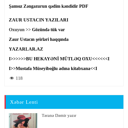
Şamsız Zəngəzurun qədim kəndidir PDF
ZAUR USTACIN YAZILARI
Oxuyun >>
Gözündə tük var
Zaur Ustacın şeirləri haqqında
YAZARLAR.AZ
I>>>>>>BU HEKAYƏNİ MÜTLƏQ OXU<<<<<<I
I>>Mustafa Müseyiboğlu adına kitabxana<<I
118
Xəbər Lenti
Təranə Dəmir yazır