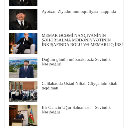
Ayətxan Ziyadın monoqrafiyası haqqında
MEMAR ƏCƏMİ NAXÇIVANİNİN
ŞƏHƏRSALMA MƏDƏNİYYƏTİNİN
İNKIŞAFINDA ROLU VƏ MEMARLIQ İRSİ
Doğum günün mübarək, əziz Sevindik
Nəsiboğlu!
Cəlilabadda Ustad Niftalı Göyçəlinin kitab
təqdimatı
Bir Gəncin Uğur Salnaməsi – Sevindik
Nəsiboğlu