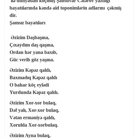
ilə dünyadan köçmüş Şahsuvar Cəfərov yazdığı
bayatılarında kəndə aid toponimlərin adlarını çəkmiş
dir.
Şamsız bayatıları
Əzizim Daşbaşına,
Çıxaydım daş qaşına,
Ordan hər yana baxıb,
Güc verib göz yaşına.
Əzizim Kəpəz qaldı,
Baxmadıq Kəpəz qaldı
O bahar köç eylədi
Yurdunda Kəpəz qaldı.
Əzizim Xor-xor bulaq,
Dəf yalı, Xor-xor bulaq,
Vətən erməniyə qaldı,
Xorulda Xor-xorbulaq.
Əzizim Ayna bulaq,