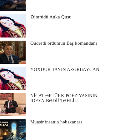
Zümrüdü Anka Quşu
Qüdrətli ordumun Baş komandanı
YOXDUR TAYIN AZƏRBAYCAN
NİCAT ƏRTÜRK POEZİYASININ
İDEYA-BƏDİİ TƏHLİLİ
Müasir insanın həbsxanası