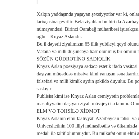
Xalqın yaddaşında yaşayan şəxsiyyətlər var ki, onları
tarixçəsinə çevrilir. Belə ziyalılardan biri də Azərb
nümayəndəsi, Birinci Qarabağ müharibəsi iştirakçıs
oğlu – Knyaz Aslandır.
Bu il dəyərli ziyalımızın 65 illik yubileyi qeyd olun
Vətənə və milli düşüncəyə həsr olunmuş bir ömrün m
SÖZÜN QÜDRƏTİNƏ SADIQLİK
Knyaz Aslan poeziyaya sadəcə estetik ifadə vasitəsi 
daşıyan müqəddəs missiya kimi yanaşan sənətkardır. 
fəlsəfəsi və milli kimlik aydın şəkildə duyulur. B
səsləyir.
Publisist kimi isə Knyaz Aslan cəmiyyətin problem
məsuliyyətini daşıyan ziyalı mövqeyi ilə tanınır. On
ELM VƏ TƏHSİLƏ XİDMƏT
Knyaz Aslanın elmi fəaliyyəti Azərbaycan təhsil və 
Universitetinin 100 illiyi münasibətilə və ölkəmizdə 
medalı ilə təltif olunmuşdur. Bu mükafat onun elmi ax