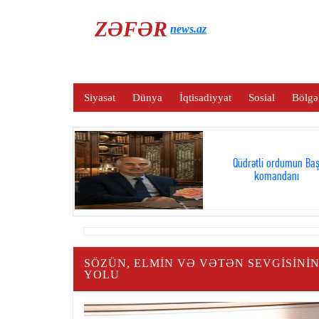
ZƏFƏR
news.az
Siyasət
Dünya
İqtisadiyyat
Sosial
Bölgə
Qüdrətli ordumun Ba
komandanı
SÖZÜN, ELMİN VƏ VƏTƏN SEVGİSİNİN
YOLU