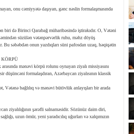
ırmayan, onu cəmiyyətə daşıyan, gənc nəslin formalaşmasında
n biri də Birinci Qarabağ müharibəsində iştirakıdır. O, Vətəni
 qələmindən süzülən vətənpərvərlik ruhu, məhz döyüş
r. Bu səbəbdən onun yazdıqları süni pafosdan uzaq, həqiqətin
A KÖRPÜ
 arasında mənəvi körpü rolunu oynayan ziyalı missiyasını
sir düşüncəni formalaşdıran, Azərbaycan ziyalısının klassik
, Vətənə bağlılıq və mənəvi bütövlük anlayışları bir arada
n ziyalılığının şərəfli salnaməsidir. Sözünüz daim diri,
sağlığı, uzun ömür, yeni yaradıcılıq uğurları və xalqımızın