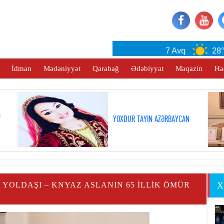
Baku
7 Avq
28°C
İdman
Mədəniyyət
Qarabağ
Ədəbiyyat
Maqazin
Ha
ş
YOXDUR TAYIN AZƏRBAYCAN
 YOLDAŞI – KNYAZ ASLANIN 65 İLLİK ÖMÜR
X