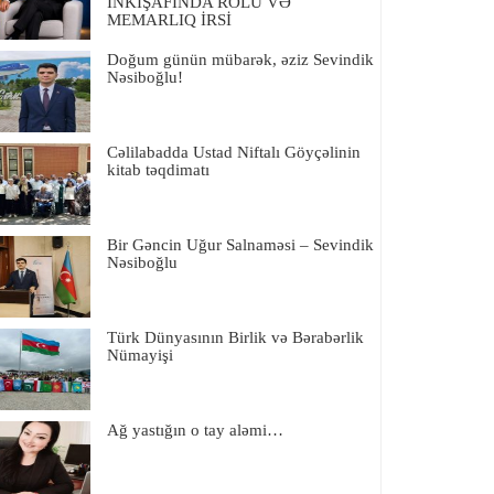
İNKIŞAFINDA ROLU VƏ
MEMARLIQ İRSİ
Doğum günün mübarək, əziz Sevindik
Nəsiboğlu!
Cəlilabadda Ustad Niftalı Göyçəlinin
kitab təqdimatı
Bir Gəncin Uğur Salnaməsi – Sevindik
Nəsiboğlu
Türk Dünyasının Birlik və Bərabərlik
Nümayişi
Ağ yastığın o tay aləmi…