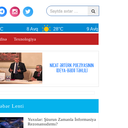
8 Avq
28°C
9 Avq
30°C
disə
Texnologiya
NİCAT ƏRTÜRK POEZİYASININ
İDEYA-BƏDİİ TƏHLİLİ
əbər Lenti
Yuxular: Şüurun Zamanla İnformasiya
Rezonansıdırmı?