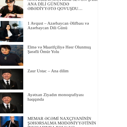
ANA DİLİ GÜNÜNDƏ
ƏBƏDİYYƏTƏ QOVUŞDU…
1 Avqust – Azərbaycan Əlifbası və
Azərbaycan Dili Günü
Elmə və Maarifçiliyə Həsr Olunmuş
Şərəfli Ömür Yolu
Zaur Ustac – Ana dilim
Ayətxan Ziyadın monoqrafiyası
haqqında
MEMAR ƏCƏMİ NAXÇIVANİNİN
ŞƏHƏRSALMA MƏDƏNİYYƏTİNİN