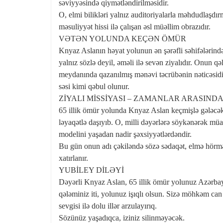
səviyyəsində qiymətləndirilməsidir.
O, elmi bilikləri yalnız auditoriyalarla məhdudlaşd
məsuliyyət hissi ilə çalışan əsl müəllim obrazıdır.
VƏTƏN YOLUNDA KEÇƏN ÖMÜR
Knyaz Aslanın həyat yolunun ən şərəfli səhifələrində
yalnız sözlə deyil, əməli ilə sevən ziyalıdır. Onun
meydanında qazanılmış mənəvi təcrübənin nəticəsidi
səsi kimi qəbul olunur.
ZİYALI MİSSİYASI – ZAMANLAR ARASIND
65 illik ömür yolunda Knyaz Aslan keçmişlə gələcək
ləyaqətlə daşıyıb. O, milli dəyərlərə söykənərək müa
modelini yaşadan nadir şəxsiyyətlərdəndir.
Bu gün onun adı çəkiləndə sözə sədaqət, elmə hörmət
xatırlanır.
YUBİLEY DİLƏYİ
Dəyərli Knyaz Aslan, 65 illik ömür yolunuz Azərbayca
qələminiz iti, yolunuz işıqlı olsun. Sizə möhkəm can 
sevgisi ilə dolu illər arzulayırıq.
Sözünüz yaşadıqca, iziniz silinməyəcək.