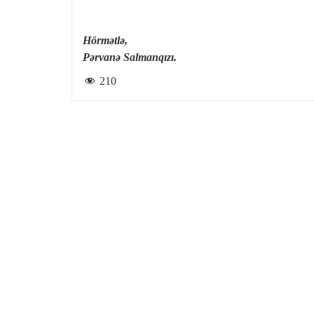
Hörmətlə,
Pərvanə Salmanqızı.
210