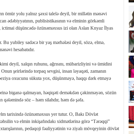
n ömür yolu yalnız şəxsi talelə deyil, bir millətin mənəvi
aycan ədəbiyyatının, publisistikasının və elminin görkəmli
ı, ictimai düşüncədə özünəməxsus izi olan Aslan Knyaz İlyas
ur. Bu yubiley sadəcə bir yaş mərhələsi deyil, sözə, elmə,
ənəvi hesabatıdır.
kimi deyil, xalqın ruhunu, ağrısını, mübarizliyini və ümidini
Onun şeirlərində torpaq sevgisi, insan ləyaqəti, zamanın
u poeziya oxucunu sükuta yox, düşünməyə, haqqı dərk etməyə
lərinə biganə qalmayan, həqiqəti deməkdən çəkinməyən, sözün
un qələmində söz – həm silahdır, həm də şəfa.
elm tarixində özünəməxsus yer tutur. O, Bakı Dövlət
təhsilin və elmin inkişafındakı xidmətlərinə görə “Tərəqqi”
tarışlarının, pedaqoji fəaliyyətinin və ziyalı mövqeyinin dövlət