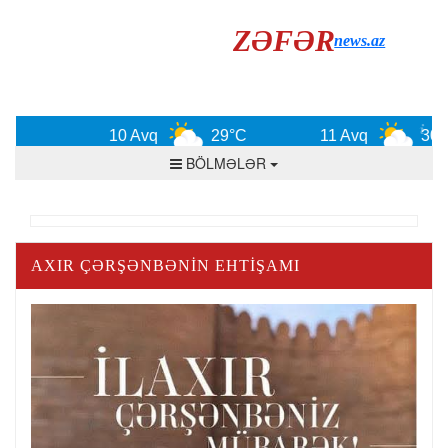
ZƏFƏR
news.az
10 Avq
29°C
11 Avq
30°C
BÖLMƏLƏR
AXIR ÇƏRŞƏNBƏNİN EHTİŞAMI