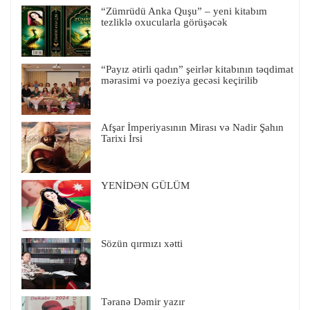
“Zümrüdü Anka Quşu” – yeni kitabım
tezliklə oxucularla görüşəcək
“Payız ətirli qadın” şeirlər kitabının təqdimat
mərasimi və poeziya gecəsi keçirilib
Afşar İmperiyasının Mirası və Nadir Şahın
Tarixi İrsi
YENİDƏN GÜLÜM
Sözün qırmızı xətti
Təranə Dəmir yazır