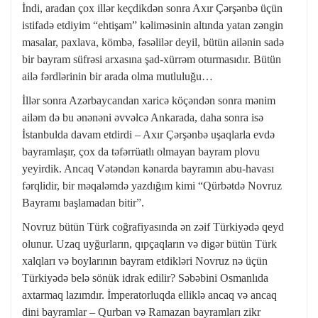
İndi, aradan çox illər keçdikdən sonra Axır Çərşənbə üçün
istifadə etdiyim “ehtişam” kəliməsinin altında yatan zəngin
masalar, paxlava, kömbə, fəsəlilər deyil, bütün ailənin sadə
bir bayram süfrəsi arxasına şad-xürrəm oturmasıdır. Bütün
ailə fərdlərinin bir arada olma mutluluğu…
İllər sonra Azərbaycandan xaricə köçəndən sonra mənim
ailəm də bu ənənəni əvvəlcə Ankarada, daha sonra isə
İstanbulda davam etdirdi – Axır Çərşənbə uşaqlarla evdə
bayramlaşır, çox da təfərrüatlı olmayan bayram plovu
yeyirdik. Ancaq Vətəndən kənarda bayramın abu-havası
fərqlidir, bir məqaləmdə yazdığım kimi “Qürbətdə Novruz
Bayramı başlamadan bitir”.
Novruz bütün Türk coğrafiyasında ən zəif Türkiyədə qeyd
olunur. Uzaq uyğurların, qıpçaqların və digər bütün Türk
xalqları və boylarının bayram etdikləri Novruz nə üçün
Türkiyədə belə sönük idrak edilir? Səbəbini Osmanlıda
axtarmaq lazımdır. İmperatorluqda elliklə ancaq və ancaq
dini bayramlar – Qurban və Ramazan bayramları zikr