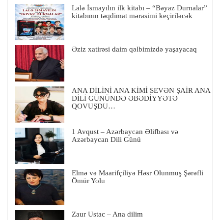
Lalə İsmayılın ilk kitabı – “Bəyaz Durnalar”
kitabının təqdimat mərasimi keçiriləcək
Əziz xatirəsi daim qəlbimizdə yaşayacaq
ANA DİLİNİ ANA KİMİ SEVƏN ŞAİR ANA
DİLİ GÜNÜNDƏ ƏBƏDİYYƏTƏ
QOVUŞDU…
1 Avqust – Azərbaycan Əlifbası və
Azərbaycan Dili Günü
Elmə və Maarifçiliyə Həsr Olunmuş Şərəfli
Ömür Yolu
Zaur Ustac – Ana dilim