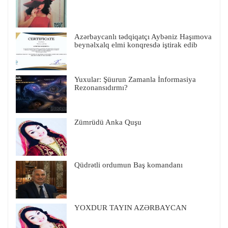
Azərbaycanlı tədqiqatçı Aybəniz Haşımova
beynəlxalq elmi konqresdə iştirak edib
Yuxular: Şüurun Zamanla İnformasiya
Rezonansıdırmı?
Zümrüdü Anka Quşu
Qüdrətli ordumun Baş komandanı
YOXDUR TAYIN AZƏRBAYCAN