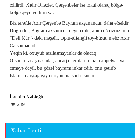
edilirdi. Xıdır Əlləzlər, Çərşənbələr isə lokal olaraq bölgə-
bölgə qeyd edilirmiş…
Biz tərəfdə Axır Çərşənbə Bayram axşamından daha əfsəldir.
Doğrudur, Bayram axşamı da qeyd edilir, amma Novruzun o
“Dəli Kür”- dəki məşəlli, toplu-tüfəngli toy-büsatı məhz Axır
Çərşənbədədir.
Yəqin ki, oxuyub razılaşmayanlar da olacaq.
Olsun, razılaşmasınlar, ancaq enerjilərini məni appelyasiya
etməyə deyil, bu gözəl bayramı inkar edib, onu gətirib
İslamla qarşı-qarşıya qoyanlara sərf etsinlər…
İbrahim Nəbioğlu
239
Xəbər Lenti