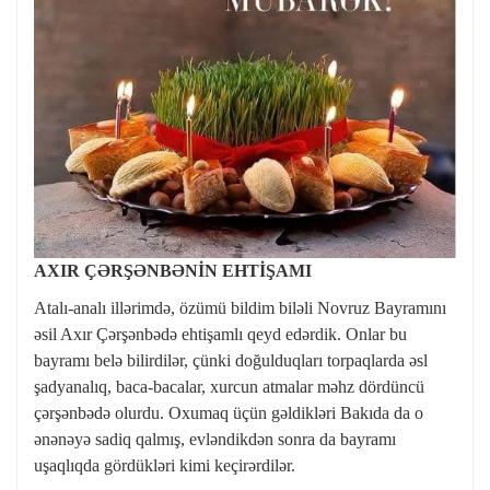
AXIR ÇƏRŞƏNBƏNİN EHTİŞAMI
Atalı-analı illərimdə, özümü bildim biləli Novruz Bayramını
əsil Axır Çərşənbədə ehtişamlı qeyd edərdik. Onlar bu
bayramı belə bilirdilər, çünki doğulduqları torpaqlarda əsl
şadyanalıq, baca-bacalar, xurcun atmalar məhz dördüncü
çərşənbədə olurdu. Oxumaq üçün gəldikləri Bakıda da o
ənənəyə sadiq qalmış, evləndikdən sonra da bayramı
uşaqlıqda gördükləri kimi keçirərdilər.