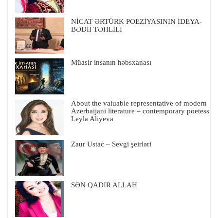
NİCAT ƏRTÜRK POEZİYASININ İDEYA-
BƏDİİ TƏHLİLİ
Müasir insanın həbsxanası
About the valuable representative of modern
Azerbaijani literature – contemporary poetess
Leyla Aliyeva
Zaur Ustac – Sevgi şeirləri
SƏN QADIR ALLAH