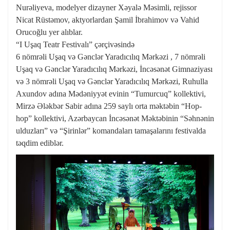
Nurəliyeva, modelyer dizayner Xəyalə Məsimli, rejissor
Nicat Rüstəmov, aktyorlardan Şamil İbrahimov və Vahid
Orucoğlu yer alıblar.
“I Uşaq Teatr Festivalı” çərçivəsində
6 nömrəli Uşaq və Gənclər Yaradıcılıq Mərkəzi , 7 nömrəli
Uşaq və Gənclər Yaradıcılıq Mərkəzi, İncəsənət Gimnaziyası
və 3 nömrəli Uşaq və Gənclər Yaradıcılıq Mərkəzi, Ruhulla
Axundov adına Mədəniyyət evinin “Tumurcuq” kollektivi,
Mirzə Ələkbər Sabir adına 259 saylı orta məktəbin “Hop-
hop” kollektivi, Azərbaycan İncəsənət Məktəbinin “Səhnənin
ulduzları” və “Şirinlər” komandaları tamaşalarını festivalda
təqdim ediblər.