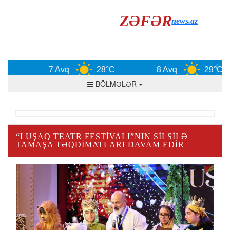
ZƏFƏR
news.az
7 Avq
28°C
8 Avq
29°C
BÖLMƏLƏR
“I UŞAQ TEATR FESTIVALI”NIN SILSILƏ
TAMAŞA TƏQDIMATLARI DAVAM EDIR