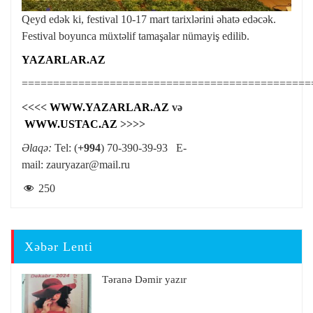
Qeyd edək ki, festival 10-17 mart tarixlərini əhatə edəcək.
Festival boyunca müxtəlif tamaşalar nümayiş edilib.
YAZARLAR.AZ
==============================================
<<<<
WWW.YAZARLAR.AZ
və
WWW.USTAC.AZ
>>>>
Əlaqə:
Tel: (
+994
) 70-390-39-93 E-
mail:
zauryazar@mail.ru
250
Xəbər Lenti
Təranə Dəmir yazır