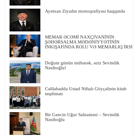
Ayətxan Ziyadın monoqrafiyası haqqında
MEMAR ƏCƏMİ NAXÇIVANİNİN
ŞƏHƏRSALMA MƏDƏNİYYƏTİNİN
İNKIŞAFINDA ROLU VƏ MEMARLIQ İRSİ
Doğum günün mübarək, əziz Sevindik
Nəsiboğlu!
Cəlilabadda Ustad Niftalı Göyçəlinin kitab
təqdimatı
Bir Gəncin Uğur Salnaməsi – Sevindik
Nəsiboğlu