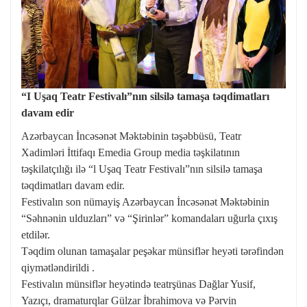
“I Uşaq Teatr Festivalı”nın silsilə tamaşa təqdimatları
davam edir
Azərbaycan İncəsənət Məktəbinin təşəbbüsü, Teatr
Xadimləri İttifaqı Emedia Group media təşkilatının
təşkilatçılığı ilə “l Uşaq Teatr Festivalı”nın silsilə tamaşa
təqdimatları davam edir.
Festivalın son nümayiş Azərbaycan İncəsənət Məktəbinin
“Səhnənin ulduzları” və “Şirinlər” komandaları uğurla çıxış
etdilər.
Təqdim olunan tamaşalar peşəkar münsiflər heyəti tərəfindən
qiymətləndirildi .
Festivalın münsiflər heyətində teatrşünas Dağlar Yusif,
Yazıçı, dramaturqlar Gülzar İbrahimova və Pərvin