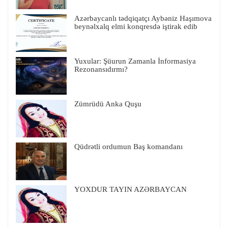
Azərbaycanlı tədqiqatçı Aybəniz Haşımova
beynəlxalq elmi konqresdə iştirak edib
Yuxular: Şüurun Zamanla İnformasiya
Rezonansıdırmı?
Zümrüdü Anka Quşu
Qüdrətli ordumun Baş komandanı
YOXDUR TAYIN AZƏRBAYCAN