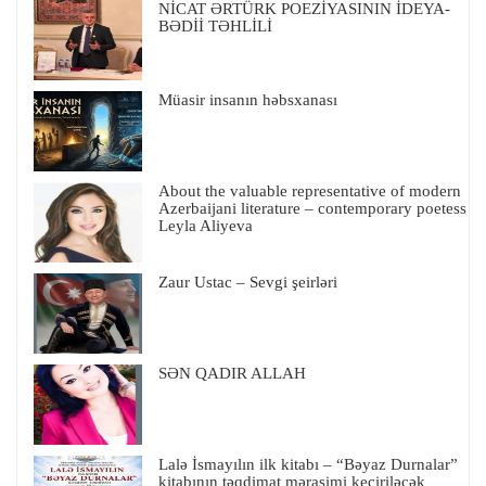
NİCAT ƏRTÜRK POEZİYASININ İDEYA-
BƏDİİ TƏHLİLİ
Müasir insanın həbsxanası
About the valuable representative of modern
Azerbaijani literature – contemporary poetess
Leyla Aliyeva
Zaur Ustac – Sevgi şeirləri
SƏN QADIR ALLAH
Lalə İsmayılın ilk kitabı – “Bəyaz Durnalar”
kitabının təqdimat mərasimi keçiriləcək