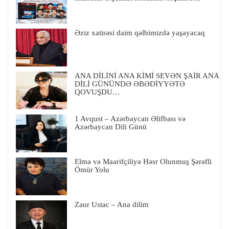
Əziz xatirəsi daim qəlbimizdə yaşayacaq
ANA DİLİNİ ANA KİMİ SEVƏN ŞAİR ANA
DİLİ GÜNÜNDƏ ƏBƏDİYYƏTƏ
QOVUŞDU…
1 Avqust – Azərbaycan Əlifbası və
Azərbaycan Dili Günü
Elmə və Maarifçiliyə Həsr Olunmuş Şərəfli
Ömür Yolu
Zaur Ustac – Ana dilim