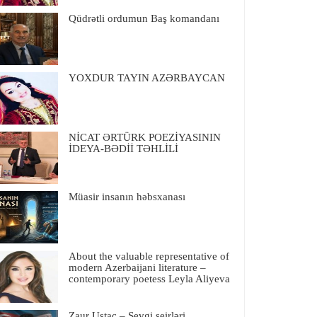
Qüdrətli ordumun Baş komandanı
YOXDUR TAYIN AZƏRBAYCAN
NİCAT ƏRTÜRK POEZİYASININ
İDEYA-BƏDİİ TƏHLİLİ
Müasir insanın həbsxanası
About the valuable representative of
modern Azerbaijani literature –
contemporary poetess Leyla Aliyeva
Zaur Ustac – Sevgi şeirləri