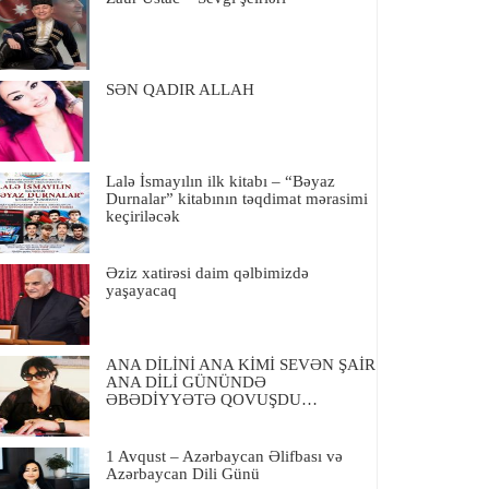
SƏN QADIR ALLAH
Lalə İsmayılın ilk kitabı – “Bəyaz
Durnalar” kitabının təqdimat mərasimi
keçiriləcək
Əziz xatirəsi daim qəlbimizdə
yaşayacaq
ANA DİLİNİ ANA KİMİ SEVƏN ŞAİR
ANA DİLİ GÜNÜNDƏ
ƏBƏDİYYƏTƏ QOVUŞDU…
1 Avqust – Azərbaycan Əlifbası və
Azərbaycan Dili Günü