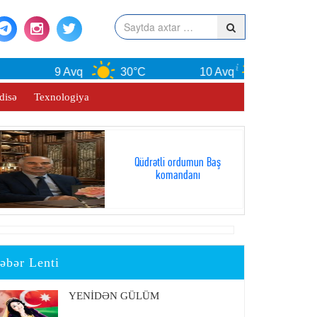
9 Avq
30°C
10 Avq
30°C
disə
Texnologiya
Qüdrətli ordumun Baş
komandanı
əbər Lenti
YENİDƏN GÜLÜM