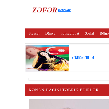
ZƏFƏR
news.az
Siyasət
Dünya
İqtisadiyyat
Sosial
Bölgə
YENİDƏN GÜLÜM
KƏNAN HACINI TƏBRIK EDIRLƏR