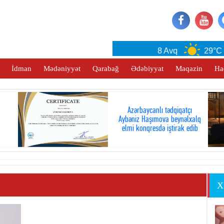
Baku
8 Avq
29°C
İdman
Mədəniyyət
Qarabağ
Ədəbiyyat
Maqazin
Ha
Azərbaycanlı tədqiqatçı
Aybəniz Haşımova beynəlxalq
elmi konqresdə iştirak edib
X