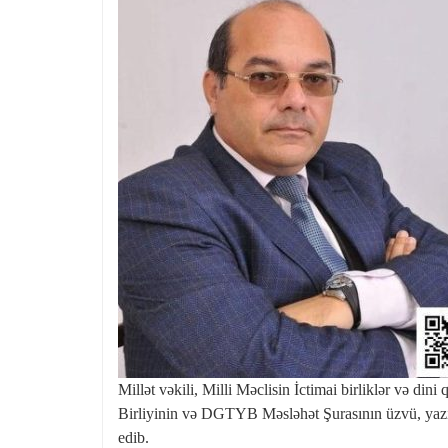
Millət vəkili, Milli Məclisin İctimai birliklər və di
Birliyinin və DGTYB Məsləhət Şurasının üzvü, yazıçı
edib.