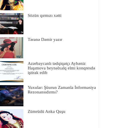
Sözün qırmızı xətti
Təranə Dəmir yazır
Azərbaycanlı tədqiqatçı Aybəniz
Haşımova beynəlxalq elmi konqresdə
iştirak edib
Yuxular: Şüurun Zamanla İnformasiya
Rezonansıdırmı?
Zümrüdü Anka Quşu