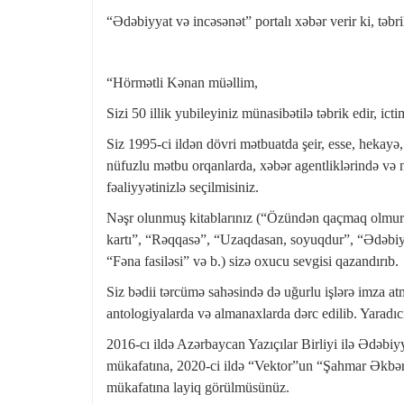
“Ədəbiyyat və incəsənət” portalı xəbər verir ki, təb
“Hörmətli Kənan müəllim,
Sizi 50 illik yubileyiniz münasibətilə təbrik edir, ict
Siz 1995-ci ildən dövri mətbuatda şeir, esse, hekayə, 
nüfuzlu mətbu orqanlarda, xəbər agentliklərində və n
fəaliyyətinizlə seçilmisiniz.
Nəşr olunmuş kitablarınız (“Özündən qaçmaq olmur”
kartı”, “Rəqqasə”, “Uzaqdasan, soyuqdur”, “Ədəbiyya
“Fəna fasiləsi” və b.) sizə oxucu sevgisi qazandırıb.
Siz bədii tərcümə sahəsində də uğurlu işlərə imza atmı
antologiyalarda və almanaxlarda dərc edilib. Yaradıc
2016-cı ildə Azərbaycan Yazıçılar Birliyi ilə Ədəbiy
mükafatına, 2020-ci ildə “Vektor”un “Şahmar Əkbər
mükafatına layiq görülmüsünüz.