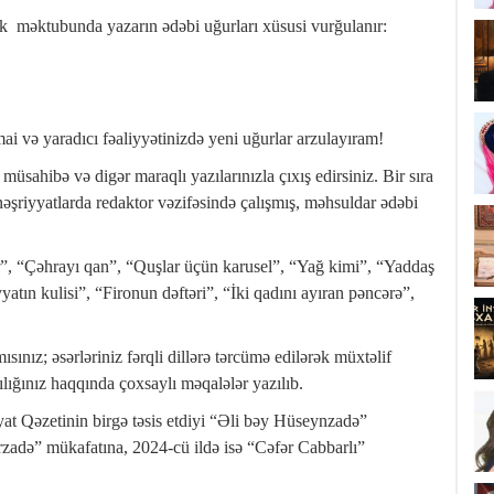
rik məktubunda yazarın ədəbi uğurları xüsusi vurğulanır:
imai və yaradıcı fəaliyyətinizdə yeni uğurlar arzulayıram!
müsahibə və digər maraqlı yazılarınızla çıxış edirsiniz. Bir sıra
əşriyyatlarda redaktor vəzifəsində çalışmış, məhsuldar ədəbi
, “Çəhrayı qan”, “Quşlar üçün karusel”, “Yağ kimi”, “Yaddaş
tın kulisi”, “Fironun dəftəri”, “İki qadını ayıran pəncərə”,
sınız; əsərləriniz fərqli dillərə tərcümə edilərək müxtəlif
ılığınız haqqında çoxsaylı məqalələr yazılıb.
yat Qəzetinin birgə təsis etdiyi “Əli bəy Hüseynzadə”
zadə” mükafatına, 2024-cü ildə isə “Cəfər Cabbarlı”