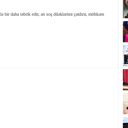
lə bir daha təbrik edir, ən xoş diləklərimi çatdırır, möhkəm