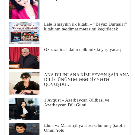
Lalə İsmayılın ilk kitabı – “Bəyaz Durnalar”
kitabının təqdimat mərasimi keçiriləcək
Əziz xatirəsi daim qəlbimizdə yaşayacaq
ANA DİLİNİ ANA KİMİ SEVƏN ŞAİR ANA
DİLİ GÜNÜNDƏ ƏBƏDİYYƏTƏ
QOVUŞDU…
1 Avqust – Azərbaycan Əlifbası və
Azərbaycan Dili Günü
Elmə və Maarifçiliyə Həsr Olunmuş Şərəfli
Ömür Yolu