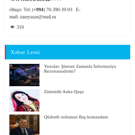
Əlaqə:
Tel: (
+994
) 70-390-39-93 E-
mail:
zauryazar@mail.ru
310
Xəbər Lenti
Yuxular: Şüurun Zamanla İnformasiya
Rezonansıdırmı?
Zümrüdü Anka Quşu
Qüdrətli ordumun Baş komandanı