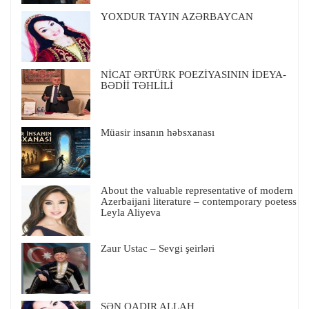
YOXDUR TAYIN AZƏRBAYCAN
NİCAT ƏRTÜRK POEZİYASININ İDEYA-
BƏDİİ TƏHLİLİ
Müasir insanın həbsxanası
About the valuable representative of modern
Azerbaijani literature – contemporary poetess
Leyla Aliyeva
Zaur Ustac – Sevgi şeirləri
SƏN QADIR ALLAH