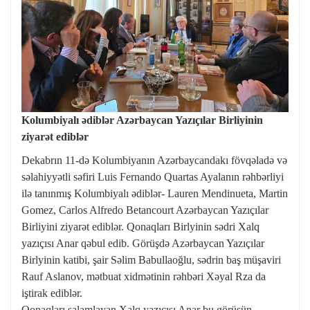
Kolumbiyalı ədiblər Azərbaycan Yazıçılar Birliyinin
ziyarət ediblər
Dekabrın 11-də Kolumbiyanın Azərbaycandakı fövqəladə və
səlahiyyətli səfiri Luis Fernando Quartas Ayalanın rəhbərliyi
ilə tanınmış Kolumbiyalı ədiblər- Lauren Mendinueta, Martin
Gomez, Carlos Alfredo Betancourt Azərbaycan Yazıçılar
Birliyini ziyarət ediblər. Qonaqları Birlyinin sədri Xalq
yazıçısı Anar qəbul edib. Görüşdə Azərbaycan Yazıçılar
Birlyinin katibi, şair Səlim Babullaoğlu, sədrin baş müşaviri
Rauf Aslanov, mətbuat xidmətinin rəhbəri Xəyal Rza da
iştirak ediblər.
Qonaqları salamlayan Xalq yazıçısı Anar bu görüşün