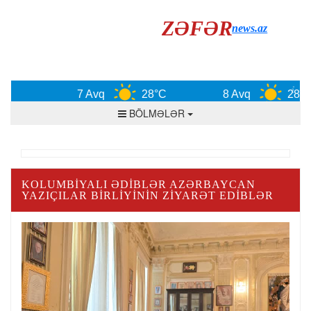
ZƏFƏR
news.az
7 Avq
28°C
8 Avq
28°C
BÖLMƏLƏR
KOLUMBIYALI ƏDIBLƏR AZƏRBAYCAN
YAZIÇILAR BIRLIYININ ZIYARƏT EDIBLƏR