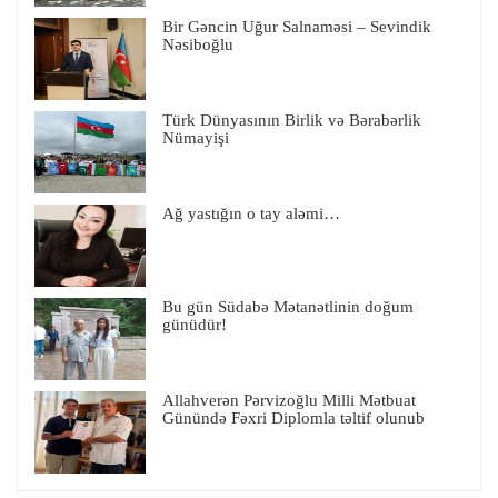
Bir Gəncin Uğur Salnaməsi – Sevindik
Nəsiboğlu
Türk Dünyasının Birlik və Bərabərlik
Nümayişi
Ağ yastığın o tay aləmi…
Bu gün Südabə Mətanətlinin doğum
günüdür!
Allahverən Pərvizoğlu Milli Mətbuat
Günündə Fəxri Diplomla təltif olunub