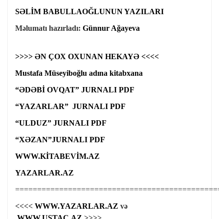
SƏLİM BABULLAOĞLUNUN YAZILARI
Məlumatı hazırladı:
Günnur Ağayeva
>>>> ƏN ÇOX OXUNAN HEKAYƏ <<<<
Mustafa Müseyiboğlu adına kitabxana
“ƏDƏBİ OVQAT” JURNALI PDF
“YAZARLAR” JURNALI PDF
“ULDUZ” JURNALI PDF
“XƏZAN”JURNALI PDF
WWW.KİTABEVİM.AZ
YAZARLAR.AZ
==============================================
<<<<
WWW.YAZARLAR.AZ
və
WWW.USTAC.AZ
>>>>