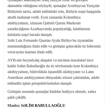
əlamətdar olduğunu söyləyib, qonaqlar Azərbaycan Yazıçılar
Birliyinin tarixi, ədəbi mühitdəki rolu, Birliyin nəşri haqqında
ətraflı məlumat verib. Eyni zamanda Kolumbiya
ədəbiyyatının, xüsusən Qabriel Qarsia Markesin
yaradıcılığının Azərbaycanda populyarlığı, kitablarının
dəfələrlə nəşri barədə danışıb.
Səfir Luis Fernando Quartas Ayala Birliyə bu ziyarətdən
məmnunluğunu ifadə edib və görüşün gələcəkdə öz bəhrəsini
verəcəyinə inamını ifadə edib.
AYB-nin beynəlxalq əlaqələr və tərcümə məsələləri üzrə
katibi Səlim Babullaoğlu da öz növbəsində həm Kolumbiya
ədəbiyyatının, bütövlükdə ispandilli ədəbiyyatın və Latın
Amerikası ədəbiyyatının dünyadakı xüsusi çəkisindən, ədəbi
mübadilə işinin perspektivlərindən danışıb.
Görüşün sonunda qonaqlar kitablar hədiyyə olunub, xatirə
şəkli çəkilib.
Mənbə:
SƏLİM BABULLAOĞLU