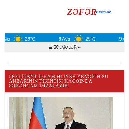
ZƏFƏR
news.az
Avq
28°C
8 Avq
29°C
9 Avq
BÖLMƏLƏR
PREZIDENT İLHAM ƏLIYEV YENGICƏ SU
ANBARININ TIKINTISI HAQQINDA
SƏRƏNCAM IMZALAYIB.