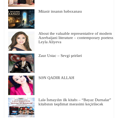
Müasir insanın həbsxanası
About the valuable representative of modern
Azerbaijani literature – contemporary poetess
Leyla Aliyeva
Zaur Ustac – Sevgi şeirləri
SƏN QADIR ALLAH
Lalə İsmayılın ilk kitabı – “Bəyaz Durnalar”
kitabının təqdimat mərasimi keçiriləcək