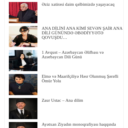
Əziz xatirəsi daim qəlbimizdə yaşayacaq
ANA DİLİNİ ANA KİMİ SEVƏN ŞAİR ANA
DİLİ GÜNÜNDƏ ƏBƏDİYYƏTƏ
QOVUŞDU…
1 Avqust – Azərbaycan Əlifbası və
Azərbaycan Dili Günü
Elmə və Maarifçiliyə Həsr Olunmuş Şərəfli
Ömür Yolu
Zaur Ustac – Ana dilim
Ayətxan Ziyadın monoqrafiyası haqqında