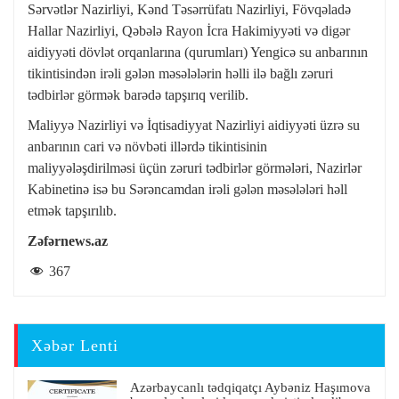
Sərvətlər Nazirliyi, Kənd Təsərrüfatı Nazirliyi, Fövqəladə
Hallar Nazirliyi, Qəbələ Rayon İcra Hakimiyyəti və digər
aidiyyəti dövlət orqanlarına (qurumları) Yengicə su anbarının
tikintisindən irəli gələn məsələlərin həlli ilə bağlı zəruri
tədbirlər görmək barədə tapşırıq verilib.
Maliyyə Nazirliyi və İqtisadiyyat Nazirliyi aidiyyəti üzrə su
anbarının cari və növbəti illərdə tikintisinin
maliyyələşdirilməsi üçün zəruri tədbirlər görmələri, Nazirlər
Kabinetinə isə bu Sərəncamdan irəli gələn məsələləri həll
etmək tapşırılıb.
Zəfərnews.az
367
Xəbər Lenti
Azərbaycanlı tədqiqatçı Aybəniz Haşımova