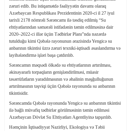
zəruri edib. Bu istiqamətdə fəaliyyətin davamı olaraq
Azərbaycan Respublikası Prezidentinin 2020-ci il 27 iyul
tarixli 2178 nömrəli Sərəncamı ilə təsdiq edilmiş “Su
ehtiyatlarından səmərəli istifadənin təmin edilməsinə dair
2020–2022-ci illər üçün Tədbirlər Planı”nda nəzərdə
tutulduğu kimi Qəbələ rayonunun ərazisində Yengicə su
anbarının tikintisi üzrə zəruri texniki-iqtisadi əsaslandırma və
layihələndirmə işləri başa çatdırılıb.
Sərəncamın məqsədi ölkədə su ehtiyatlarının artırılması,
əkinəyararlı torpaqların genişləndirilməsi, müasir
təsərrüfatların yaradılmasının və əhalinin məşğulluğunun
artırılmasının təşviqi üçün Qəbələ rayonunda su anbarının
tikintisidir.
Sərəncamda Qəbələ rayonunda Yengicə su anbarının tikintisi
ilə bağlı müvafiq tədbirlər görülməsinin təmin edilməsi
Azərbaycan Dövlət Su Ehtiyatları Agentliyinə tapşırılıb.
Həmçinin İqtisadiyyat Nazirliyi, Ekologiya və Təbii