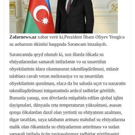
Zəfərnews.az
xəbər verir ki,Prezident İlham Əliyev Yengicə
su anbarının tikintisi haqqında Sərəncam imzalayıb.
Sərəncamda qeyd olunub ki, son illərdə ölkədə su
ehtiyatlarından səmərəli istifadənin və su təsərrüfatı
obyektlərinin idarə olunmasının təkmilləşdirilməsi, müasir
tələblərə cavab verən meliorasiya və su təsərrüfatı
obyektlərinin qurulması, eləcə də bu sahədə uçot və nəzarətin
təkmilləşdirilməsi istiqamətində ardıcıl tədbirlər görülüb.
Bununla yanaşı, son dövrlərdə müşahidə edilən qlobal iqlim
dəyişmələri, dünyada orta temperaturun yüksəlməsi, əsasən
qonşu ölkələrdən daxil olan yerüstü su ehtiyatının azalması,
digər tərəfdən, suya tələbatın artması məhdud su ehtiyatlarına
malik olan ölkəmizdə su ehtiyatlarının artırılması və sudan
səmərəli istifadə üçün təxirəsalınmaz tədbirlər görülməsini