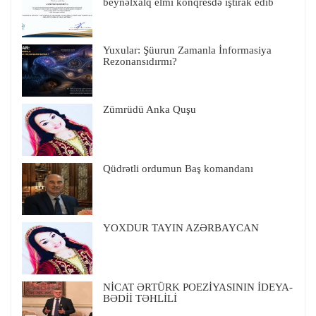
beynəlxalq elmi konqresdə iştirak edib
Yuxular: Şüurun Zamanla İnformasiya
Rezonansıdırmı?
Zümrüdü Anka Quşu
Qüdrətli ordumun Baş komandanı
YOXDUR TAYIN AZƏRBAYCAN
NİCAT ƏRTÜRK POEZİYASININ İDEYA-
BƏDİİ TƏHLİLİ