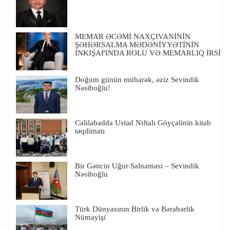
MEMAR ƏCƏMİ NAXÇIVANİNİN
ŞƏHƏRSALMA MƏDƏNİYYƏTİNİN
İNKIŞAFINDA ROLU VƏ MEMARLIQ İRSİ
Doğum günün mübarək, əziz Sevindik
Nəsiboğlu!
Cəlilabadda Ustad Niftalı Göyçəlinin kitab
təqdimatı
Bir Gəncin Uğur Salnaməsi – Sevindik
Nəsiboğlu
Türk Dünyasının Birlik və Bərabərlik
Nümayişi