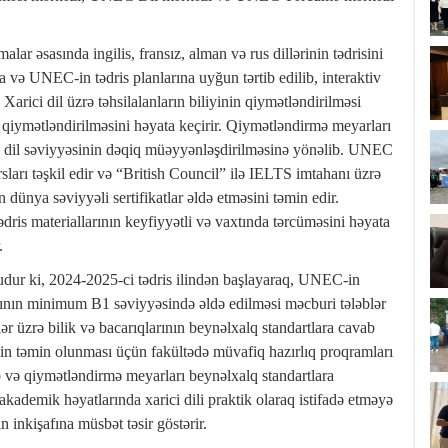
lar əsasında ingilis, fransız, alman və rus dillərinin tədrisini
a və UNEC-in tədris planlarına uyğun tərtib edilib, interaktiv
 Xarici dil üzrə təhsilalanların biliyinin qiymətləndirilməsi
af qiymətləndirilməsini həyata keçirir. Qiymətləndirmə meyarları
in dil səviyyəsinin dəqiq müəyyənləşdirilməsinə yönəlib. UNEC
sları təşkil edir və “British Council” ilə IELTS imtahanı üzrə
 dünya səviyyəli sertifikatlar əldə etməsini təmin edir.
dris materiallarının keyfiyyətli və vaxtında tərcüməsini həyata
.
udur ki, 2024-2025-ci tədris ilindən başlayaraq, UNEC-in
larının minimum B1 səviyyəsində əldə edilməsi məcburi tələblər
llər üzrə bilik və bacarıqlarının beynəlxalq standartlara cavab
in təmin olunması üçün fakültədə müvafiq hazırlıq proqramları
lıb və qiymətləndirmə meyarları beynəlxalq standartlara
akademik həyatlarında xarici dili praktik olaraq istifadə etməyə
n inkişafına müsbət təsir göstərir.