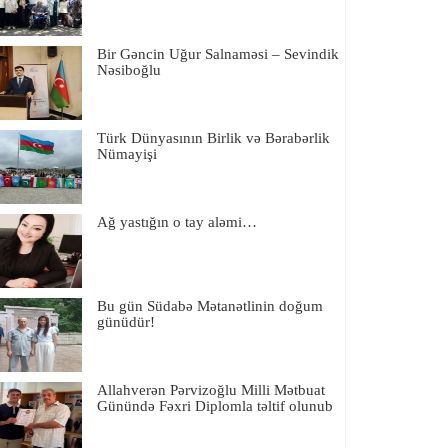
Bir Gəncin Uğur Salnaməsi – Sevindik
Nəsiboğlu
Türk Dünyasının Birlik və Bərabərlik
Nümayişi
Ağ yastığın o tay aləmi…
Bu gün Südabə Mətanətlinin doğum
günüdür!
Allahverən Pərvizoğlu Milli Mətbuat
Günündə Fəxri Diplomla təltif olunub