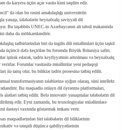
əm də karyera üçün açar vasitə kimi təqdim edir.
il” ilə olan bu rəsmi əməkdaşlığı universitetin
la yanaşı, tələbələrin beynəlxalq səviyyəli dil
yır. Bu təşəbbüs UNEC-in Azərbaycanın ali təhsil məkanında
yini daha da möhkəmləndirir.
şlıq tədbirlərindən biri də ingilis dili müəllimləri üçün təşkil
nda üçüncü dəfə keçirilən bu forumda Böyük Britaniya səfiri,
ar iştirak edərək, tədris keyfiyyətinin artırılması və beynəlxalq
r verirlər. Forumlar vasitəsilə müəllimlər yeni pedaqoji
 ilə tanış olur, bu biliklər tədris prosesinə tətbiq edilir.
sal transformasiyanın tələblərinə uyğun olaraq, süni intellekt
ürətləndirir. Bu məqsədlə onlayn dil öyrənmə platformaları,
 alətləri tətbiq edilir. Belə innovativ yanaşmalar tələbələrin dil
dirilmiş edir. Eyni zamanda, bu texnologiyalar müəllimlərə
zımi dəstəyi vaxtında göstərmək imkanı verir.
sas məqsədlərindən biri tələbələrin dil biliklərinin
unikativ və tənqidi düşüncə qabiliyyətlərinin