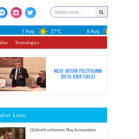
7 Avq
27°C
8 Avq
30°C
disə
Texnologiya
NİCAT ƏRTÜRK POEZİYASININ
İDEYA-BƏDİİ TƏHLİLİ
əbər Lenti
Qüdrətli ordumun Baş komandanı