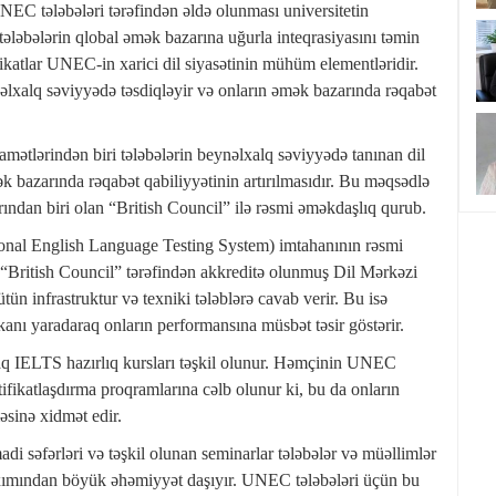
UNEC tələbələri tərəfindən əldə olunması universitetin
tələbələrin qlobal əmək bazarına uğurla inteqrasiyasını təmin
katlar UNEC-in xarici dil siyasətinin mühüm elementləridir.
eynəlxalq səviyyədə təsdiqləyir və onların əmək bazarında rəqabət
mətlərindən biri tələbələrin beynəlxalq səviyyədə tanınan dil
mək bazarında rəqabət qabiliyyətinin artırılmasıdır. Bu məqsədlə
ından biri olan “British Council” ilə rəsmi əməkdaşlıq qurub.
onal English Language Testing System) imtahanının rəsmi
r. “British Council” tərəfindən akkreditə olunmuş Dil Mərkəzi
ün infrastruktur və texniki tələblərə cavab verir. Bu isə
anı yaradaraq onların performansına müsbət təsir göstərir.
 IELTS hazırlıq kursları təşkil olunur. Həmçinin UNEC
tifikatlaşdırma proqramlarına cəlb olunur ki, bu da onların
əsinə xidmət edir.
di səfərləri və təşkil olunan seminarlar tələbələr və müəllimlər
axımından böyük əhəmiyyət daşıyır. UNEC tələbələri üçün bu