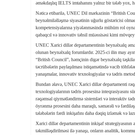
əməkdaşlıq IELTS imtahanını yalnız bir tələb yox, h
Nəticə etibarilə, UNEC Dil mərkəzinin “British Counc
beynəlmiləlləşmə siyasətinin uğurlu göstəricisi olmaq
kompetensiyalarına yiyələnməsində mühüm rol oyna
qabaqcıl və innovativ təhsil müəssisəsi kimi mövqe
UNEC Xarici dillər departamentinin beynəlxalq əməkda
olunan beynəlxalq forumlardır. 2025-ci ilin may ayı
“British Council”, həmçinin digər beynəlxalq təşkilatl
təcrübələrin paylaşılması istiqamətində vacib töhfələ
yanaşmalar, innovativ texnologiyalar və tədris metodları
Bundan əlavə, UNEC Xarici dillər departamenti rəqəm
texnologiyalarının tədris prosesinə inteqrasiyasını s
rəqəmsal qiymətləndirmə sistemləri və interaktiv tədris
öyrənmə prosesini daha maraqlı, səmərəli və fərdiləş
tələbələrin fərdi inkişafını daha dəqiq izləmək və la
Xarici dillər departamentinin inkişaf strategiyasının ə
təkmilləşdirilməsi ilə yanaşı, onların analitik, komm