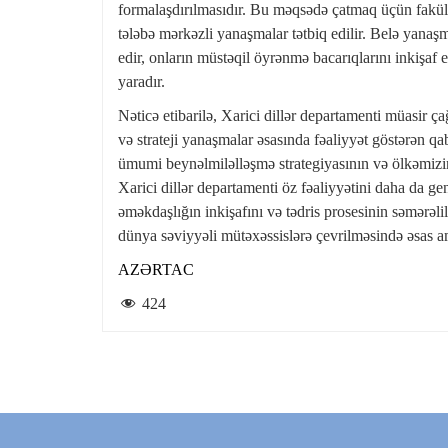
formalaşdırılmasıdır. Bu məqsədə çatmaq üçün fakültəd
tələbə mərkəzli yanaşmalar tətbiq edilir. Belə yanaşm
edir, onların müstəqil öyrənmə bacarıqlarını inkişaf et
yaradır.
Nəticə etibarilə, Xarici dillər departamenti müasir ç
və strateji yanaşmalar əsasında fəaliyyət göstərən qa
ümumi beynəlmiləlləşmə strategiyasının və ölkəmizin
Xarici dillər departamenti öz fəaliyyətini daha da ge
əməkdaşlığın inkişafını və tədris prosesinin səmərəli
dünya səviyyəli mütəxəssislərə çevrilməsində əsas a
AZƏRTAC
424