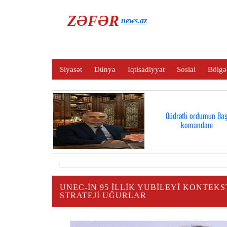
ZƏFƏR
news.az
Siyasət
Dünya
İqtisadiyyat
Sosial
Bölgə
Qüdrətli ordumun Ba
komandanı
UNEC-IN 95 ILLIK YUBILEYI KONTEK
STRATEJI UĞURLAR