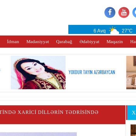
Baku
6 Avq
27°C
İdman
Mədəniyyət
Qarabağ
Ədəbiyyat
Maqazin
Ha
ş
YOXDUR TAYIN AZƏRBAYCAN
STINDƏ XARICI DILLƏRIN TƏDRISINDƏ
X