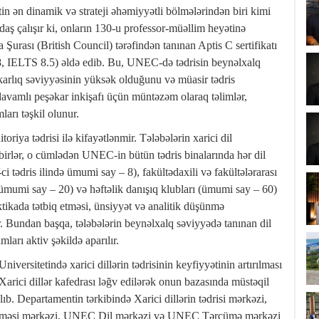
n ən dinamik və strateji əhəmiyyətli bölmələrindən biri kimi
aş çalışır ki, onların 130-u professor-müəllim heyətinə
 Şurası (British Council) tərəfindən tanınan Aptis C sertifikatı
, IELTS 8.5) əldə edib. Bu, UNEC-də tədrisin beynəlxalq
karlıq səviyyəsinin yüksək olduğunu və müasir tədris
 davamlı peşəkar inkişafı üçün müntəzəm olaraq təlimlər,
arı təşkil olunur.
riya tədrisi ilə kifayətlənmir. Tələbələrin xarici dil
birlər, o cümlədən UNEC-in bütün tədris binalarında hər dil
 tədris ilində ümumi say – 8), fakültədaxili və fakültələrarası
 (ümumi say – 20) və həftəlik danışıq klubları (ümumi say – 60)
raktikada tətbiq etməsi, ünsiyyət və analitik düşünmə
ır. Bundan başqa, tələbələrin beynəlxalq səviyyədə tanınan dil
mları aktiv şəkildə aparılır.
versitetində xarici dillərin tədrisinin keyfiyyətinin artırılması
Xarici dillər kafedrası ləğv edilərək onun bazasında müstəqil
lıb. Departamentin tərkibində Xarici dillərin tədrisi mərkəzi,
ndirilməsi mərkəzi, UNEC Dil mərkəzi və UNEC Tərcümə mərkəzi