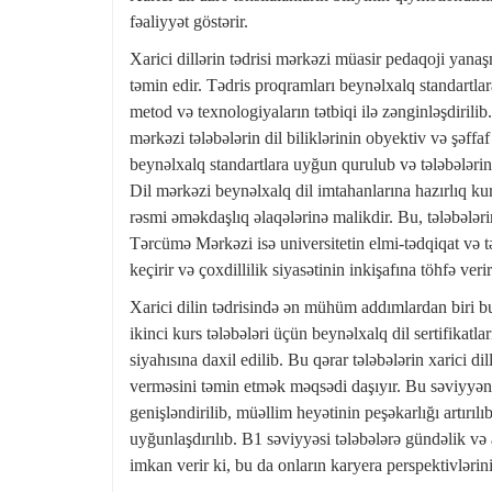
fəaliyyət göstərir.
Xarici dillərin tədrisi mərkəzi müasir pedaqoji yanaşma
təmin edir. Tədris proqramları beynəlxalq standartlar
metod və texnologiyaların tətbiqi ilə zənginləşdirilib.
mərkəzi tələbələrin dil biliklərinin obyektiv və şəff
beynəlxalq standartlara uyğun qurulub və tələbələr
Dil mərkəzi beynəlxalq dil imtahanlarına hazırlıq kur
rəsmi əməkdaşlıq əlaqələrinə malikdir. Bu, tələbələrin
Tərcümə Mərkəzi isə universitetin elmi-tədqiqat və tə
keçirir və çoxdillilik siyasətinin inkişafına töhfə verir
Xarici dilin tədrisində ən mühüm addımlardan biri b
ikinci kurs tələbələri üçün beynəlxalq dil sertifikat
siyahısına daxil edilib. Bu qərar tələbələrin xarici di
verməsini təmin etmək məqsədi daşıyır. Bu səviyyən
genişləndirilib, müəllim heyətinin peşəkarlığı artırı
uyğunlaşdırılıb. B1 səviyyəsi tələbələrə gündəlik və 
imkan verir ki, bu da onların karyera perspektivlərini