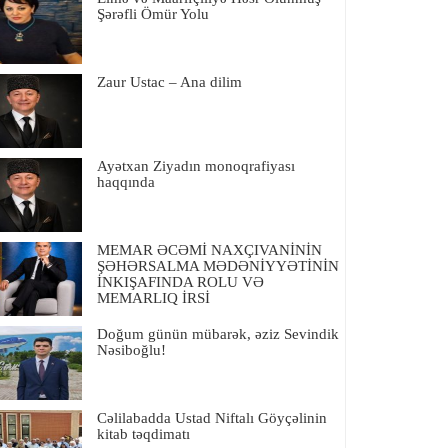
Şərəfli Ömür Yolu
Zaur Ustac – Ana dilim
Ayətxan Ziyadın monoqrafiyası
haqqında
MEMAR ƏCƏMİ NAXÇIVANİNİN
ŞƏHƏRSALMA MƏDƏNİYYƏTİNİN
İNKIŞAFINDA ROLU VƏ
MEMARLIQ İRSİ
Doğum günün mübarək, əziz Sevindik
Nəsiboğlu!
Cəlilabadda Ustad Niftalı Göyçəlinin
kitab təqdimatı