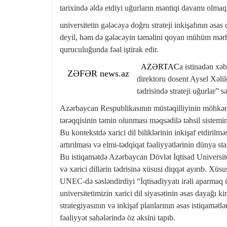
tarixində əldə etdiyi uğurların məntiqi davamı olmaq
universitetin gələcəyə doğru strateji inkişafının əsa
deyil, həm də gələcəyin təməlini qoyan mühüm mərhə
quruculuğunda fəal iştirak edir.
AZƏRTAC
a istinadən xəb
ZƏFƏR news.az
direktoru dosent Aysel Xəlil
tədrisində strateji uğurlar” 
Azərbaycan Respublikasının müstəqilliyinin möhkəmlə
tərəqqisinin təmin olunması məqsədilə təhsil sistem
Bu kontekstdə xarici dil biliklərinin inkişaf etdirilm
artırılması və elmi-tədqiqat fəaliyyətlərinin dünya sta
Bu istiqamətdə Azərbaycan Dövlət İqtisad Universitet
və xarici dillərin tədrisinə xüsusi diqqət ayırıb. X
UNEC-də səsləndirdiyi “İqtisadiyyatı irəli aparmaq üç
universitetimizin xarici dil siyasətinin əsas dayağı 
strategiyasının və inkişaf planlarının əsas istiqamə
fəaliyyət sahələrində öz əksini tapıb.