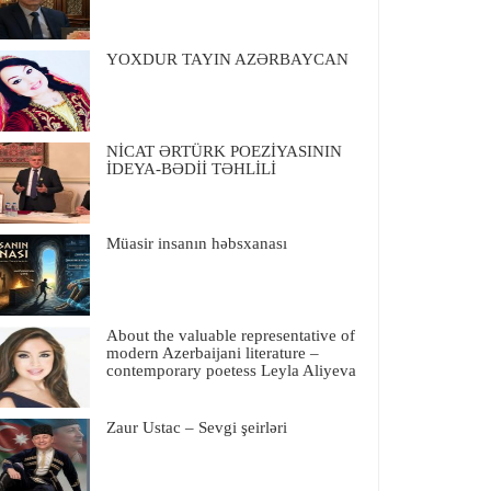
YOXDUR TAYIN AZƏRBAYCAN
NİCAT ƏRTÜRK POEZİYASININ
İDEYA-BƏDİİ TƏHLİLİ
Müasir insanın həbsxanası
About the valuable representative of
modern Azerbaijani literature –
contemporary poetess Leyla Aliyeva
Zaur Ustac – Sevgi şeirləri