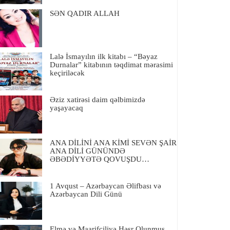
SƏN QADIR ALLAH
Lalə İsmayılın ilk kitabı – “Bəyaz
Durnalar” kitabının təqdimat mərasimi
keçiriləcək
Əziz xatirəsi daim qəlbimizdə
yaşayacaq
ANA DİLİNİ ANA KİMİ SEVƏN ŞAİR
ANA DİLİ GÜNÜNDƏ
ƏBƏDİYYƏTƏ QOVUŞDU…
1 Avqust – Azərbaycan Əlifbası və
Azərbaycan Dili Günü
Elmə və Maarifçiliyə Həsr Olunmuş