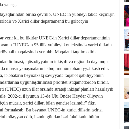
la yanaşı,
s dayaqlarından birinə çevrilib. UNEC-in yubileyi təkcə keçmişin
lədir və Xarici dillər departamenti bu gələcəyin
ər verir ki, bu fikirlər UNEC-in Xarici dillər departamentinin
ovanın “UNEC-in 95 illik yubileyi kontekstində xarici dillərin
sərlövhəli məqaləsində yer alıb. Məqaləni təqdim edirik.
ndirilməsi, iqtisadiyyatının inkişafı və regionda dayanıqlı
ində müasir yanaşmaların tətbiqi mühüm əhəmiyyət kəsb edir.
əsi, tələbələrin beynəlxalq səviyyədə rəqabət qabiliyyətinin
ndartlarına uyğunlaşdırılması prioritet istiqamətlərdən biridir.
i (UNEC) uzun illər ərzində strateji inkişaf planları hazırlayıb
üsusilə, 2002-ci il iyunun 13-də Ulu Öndər Heydər Əliyevin
ün müasir, xarici dilləri bilən gənclər lazımdır” fikri
kimi formalaşıb. Bu bəyanat UNEC-in xarici dillərin tədrisi
tlərini müəyyən edib, həmin gündən bəri fakültənin bütün