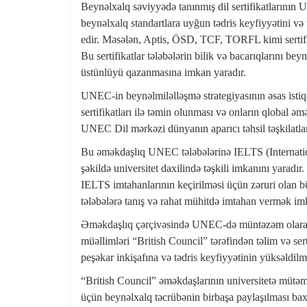
Beynəlxalq səviyyədə tanınmış dil sertifikatlarının 
beynəlxalq standartlara uyğun tədris keyfiyyətini və 
edir. Məsələn, Aptis, ÖSD, TCF, TORFL kimi sertifi
Bu sertifikatlar tələbələrin bilik və bacarıqlarını b
üstünlüyü qazanmasına imkan yaradır.
UNEC-in beynəlmiləlləşmə strategiyasının əsas istiqa
sertifikatları ilə təmin olunması və onların qlobal ə
UNEC Dil mərkəzi dünyanın aparıcı təhsil təşkilatlar
Bu əməkdaşlıq UNEC tələbələrinə IELTS (Internati
şəkildə universitet daxilində təşkili imkanını yaradı
IELTS imtahanlarının keçirilməsi üçün zəruri olan büt
tələbələrə tanış və rahat mühitdə imtahan vermək imk
Əməkdaşlıq çərçivəsində UNEC-də müntəzəm olaraq
müəllimləri “British Council” tərəfindən təlim və ser
peşəkar inkişafına və tədris keyfiyyətinin yüksəldilm
“British Council” əməkdaşlarının universitetə mütəma
üçün beynəlxalq təcrübənin birbaşa paylaşılması b