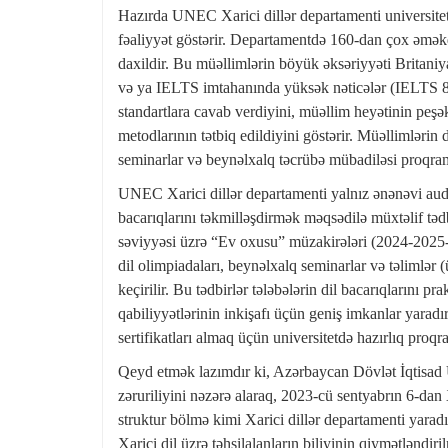
Hazırda UNEC Xarici dillər departamenti universiteti
fəaliyyət göstərir. Departamentdə 160-dan çox əməkd
daxildir. Bu müəllimlərin böyük əksəriyyəti Britaniya
və ya IELTS imtahanında yüksək nəticələr (IELTS 8
standartlara cavab verdiyini, müəllim heyətinin peşə
metodlarının tətbiq edildiyini göstərir. Müəllimlərin
seminarlar və beynəlxalq təcrübə mübadiləsi proqraml
UNEC Xarici dillər departamenti yalnız ənənəvi audito
bacarıqlarını təkmilləşdirmək məqsədilə müxtəlif təd
səviyyəsi üzrə “Ev oxusu” müzakirələri (2024-2025-ci
dil olimpiadaları, beynəlxalq seminarlar və təlimlər
keçirilir. Bu tədbirlər tələbələrin dil bacarıqlarını p
qabiliyyətlərinin inkişafı üçün geniş imkanlar yarad
sertifikatları almaq üçün universitetdə hazırlıq proqra
Qeyd etmək lazımdır ki, Azərbaycan Dövlət İqtisad Uni
zəruriliyini nəzərə alaraq, 2023-cü sentyabrın 6-dan 
struktur bölmə kimi Xarici dillər departamenti yaradı
Xarici dil üzrə təhsilalanların biliyinin qiymətlə