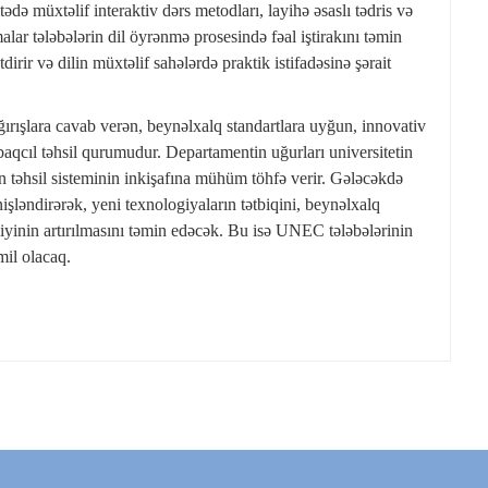
ə müxtəlif interaktiv dərs metodları, layihə əsaslı tədris və
alar tələbələrin dil öyrənmə prosesində fəal iştirakını təmin
dirir və dilin müxtəlif sahələrdə praktik istifadəsinə şərait
ağırışlara cavab verən, beynəlxalq standartlara uyğun, innovativ
baqcıl təhsil qurumudur. Departamentin uğurları universitetin
 təhsil sisteminin inkişafına mühüm töhfə verir. Gələcəkdə
nişləndirərək, yeni texnologiyaların tətbiqini, beynəlxalq
liyinin artırılmasını təmin edəcək. Bu isə UNEC tələbələrinin
mil olacaq.