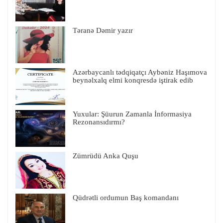
Təranə Dəmir yazır
Azərbaycanlı tədqiqatçı Aybəniz Haşımova
beynəlxalq elmi konqresdə iştirak edib
Yuxular: Şüurun Zamanla İnformasiya
Rezonansıdırmı?
Zümrüdü Anka Quşu
Qüdrətli ordumun Baş komandanı