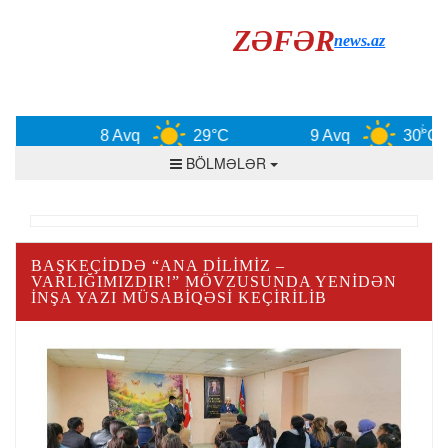
ZƏFƏR
news.az
8 Avq
29°C
9 Avq
30°C
BÖLMƏLƏR
BAŞKEÇIDDƏ “ANA DILIMIZ –
VARLIĞIMIZDIR!” MÖVZUSUNDA YENIDƏN
INŞA YAZI MÜSABIQƏSI KEÇIRILIB