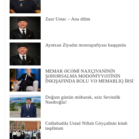
Zaur Ustac – Ana dilim
Ayətxan Ziyadın monoqrafiyası haqqında
MEMAR ƏCƏMİ NAXÇIVANİNİN
ŞƏHƏRSALMA MƏDƏNİYYƏTİNİN
İNKIŞAFINDA ROLU VƏ MEMARLIQ İRSİ
Doğum günün mübarək, əziz Sevindik
Nəsiboğlu!
Cəlilabadda Ustad Niftalı Göyçəlinin kitab
təqdimatı