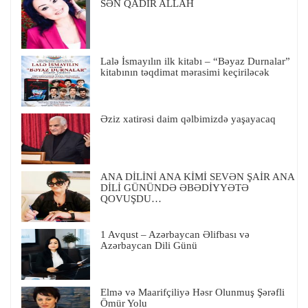
SƏN QADIR ALLAH
Lalə İsmayılın ilk kitabı – “Bəyaz Durnalar”
kitabının təqdimat mərasimi keçiriləcək
Əziz xatirəsi daim qəlbimizdə yaşayacaq
ANA DİLİNİ ANA KİMİ SEVƏN ŞAİR ANA
DİLİ GÜNÜNDƏ ƏBƏDİYYƏTƏ
QOVUŞDU…
1 Avqust – Azərbaycan Əlifbası və
Azərbaycan Dili Günü
Elmə və Maarifçiliyə Həsr Olunmuş Şərəfli
Ömür Yolu