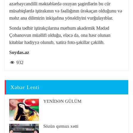
azərbaycandilli məktəblərdə oxuyan şagirdlərin bu cür
müsabiqlərdə iştirakının və fəallığının ürəkaçan olduğunu və
məhz ana dilimizin inkişafına yönəldiyini vurğulayıblar.
Sonda tədbir iştirakçılarına mərhum akademik Mədəd
Çobanovun müəllifi olduğu, eləcə də, ona həsr olunan
kitablar hədiyyə olunub, xatirə foto-şəkillər çəkilib.
Soydas.az
932
Xəbər Lenti
YENİDƏN GÜLÜM
Sözün qırmızı xətti