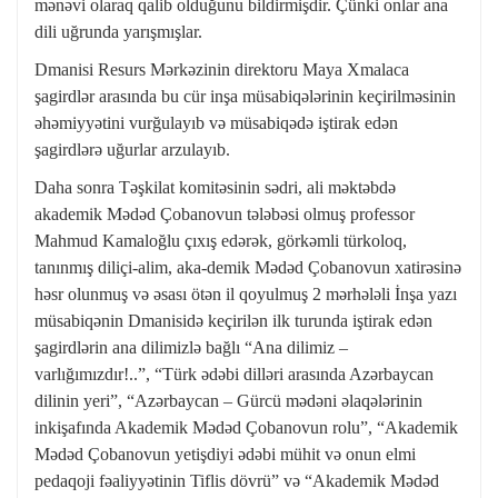
mənəvi olaraq qalib olduğunu bildirmişdir. Çünki onlar ana
dili uğrunda yarışmışlar.
Dmanisi Resurs Mərkəzinin direktoru Maya Xmalaca
şagirdlər arasında bu cür inşa müsabiqələrinin keçirilməsinin
əhəmiyyətini vurğulayıb və müsabiqədə iştirak edən
şagirdlərə uğurlar arzulayıb.
Daha sonra Təşkilat komitəsinin sədri, ali məktəbdə
akademik Mədəd Çobanovun tələbəsi olmuş professor
Mahmud Kamaloğlu çıxış edərək, görkəmli türkoloq,
tanınmış diliçi-alim, aka-demik Mədəd Çobanovun xatirəsinə
həsr olunmuş və əsası ötən il qoyulmuş 2 mərhələli İnşa yazı
müsabiqənin Dmanisidə keçirilən ilk turunda iştirak edən
şagirdlərin ana dilimizlə bağlı “Ana dilimiz –
varlığımızdır!..”, “Türk ədəbi dilləri arasında Azərbaycan
dilinin yeri”, “Azərbaycan – Gürcü mədəni əlaqələrinin
inkişafında Akademik Mədəd Çobanovun rolu”, “Akademik
Mədəd Çobanovun yetişdiyi ədəbi mühit və onun elmi
pedaqoji fəaliyyətinin Tiflis dövrü” və “Akademik Mədəd