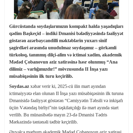
Gürcüstanda soydaşlarımızın kompakt halda yaşadıqları
qədim Başkeçid – indiki Dmanisi bələdiyyəsində fəaliyyət
göstərən azərbaycandilli məktəblərin yuxarı sinif
şagirdləri arasında unudulmaz soydaşımız – görkəmli
türkoloq, tanınmış dilçi-alim və ictimai xadim, akademik
Mədəd Çobanovun əziz xatirəsinə həsr olunmuş “Ana
dilimiz – varlığımızdır!” mövzusunda II İnşa yazı
müsabiqəsinin ilk turu keçirilib.
Soydas.az
xəbər verir ki, 2025-cü ilin mart ayından
ictimaiyyətə elan olunan II İnşa yazı müsabiqəsinin ilk turuna
Dmanisidə fəaliyyət göstərən “Cəmiyyətin Təhsili və inkişafı
üçün Vətəndaş birliyi”nin təşkilatçılığı ilə mart ayında start
verilib. Bu münasibətlə mayın 23-də Dmanisi Tədris
Mərkəzində təntənəli tədbir keçirilib.
Əvvəlcə mərhum akademik Mədəd Çobanovun əziz xatirəsi