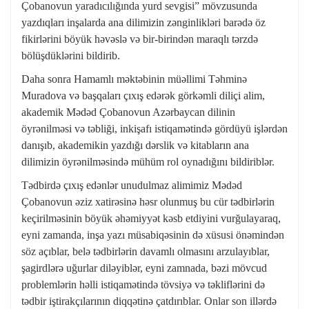
Çobanovun yaradıcılığında yurd sevgisi” mövzusunda
yazdıqları inşalarda ana dilimizin zənginlikləri barədə öz
fikirlərini böyük həvəslə və bir-birindən maraqlı tərzdə
bölüşdüklərini bildirib.
Daha sonra Hamamlı məktəbinin müəllimi Təhminə
Muradova və başqaları çıxış edərək görkəmli diliçi alim,
akademik Mədəd Çobanovun Azərbaycan dilinin
öyrənilməsi və təbliği, inkişafı istiqamətində gördüyü işlərdən
danışıb, akademikin yazdığı dərslik və kitabların ana
dilimizin öyrənilməsində mühüm rol oynadığını bildiriblər.
Tədbirdə çıxış edənlər unudulmaz alimimiz Mədəd
Çobanovun əziz xatirəsinə həsr olunmuş bu cür tədbirlərin
keçirilməsinin böyük əhəmiyyət kəsb etdiyini vurğulayaraq,
eyni zamanda, inşa yazı müsabiqəsinin də xüsusi önəmindən
söz açıblar, belə tədbirlərin davamlı olmasını arzulayıblar,
şagirdlərə uğurlar diləyiblər, eyni zamnada, bəzi mövcud
problemlərin həlli istiqamətində tövsiyə və təkliflərini də
tədbir iştirakçılarının diqqətinə çatdırıblar. Onlar son illərdə