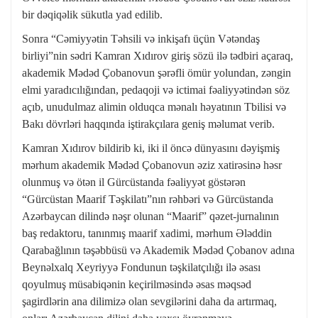
bir dəqiqəlik sükutla yad edilib.
Sonra “Cəmiyyətin Təhsili və inkişafı üçün Vətəndaş
birliyi”nin sədri Kamran Xıdırov giriş sözü ilə tədbiri açaraq,
akademik Mədəd Çobanovun şərəfli ömür yolundan, zəngin
elmi yaradıcılığından, pedaqoji və ictimai fəaliyyətindən söz
açıb, unudulmaz alimin olduqca mənalı həyatının Tbilisi və
Bakı dövrləri haqqında iştirakçılara geniş məlumat verib.
Kamran Xıdırov bildirib ki, iki il öncə dünyasını dəyişmiş
mərhum akademik Mədəd Çobanovun əziz xatirəsinə həsr
olunmuş və ötən il Gürcüstanda fəaliyyət göstərən
“Gürcüstan Maarif Təşkilatı”nın rəhbəri və Gürcüstanda
Azərbaycan dilində nəşr olunan “Maarif” qəzet-jurnalının
baş redaktoru, tanınmış maarif xadimi, mərhum Ələddin
Qarabağlının təşəbbüsü və Akademik Mədəd Çobanov adına
Beynəlxalq Xeyriyyə Fondunun təşkilatçılığı ilə əsası
qoyulmuş müsabiqənin keçirilməsində əsas məqsəd
şagirdlərin ana dilimizə olan sevgilərini daha da artırmaq,