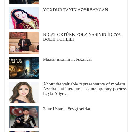
YOXDUR TAYIN AZƏRBAYCAN
NİCAT ƏRTÜRK POEZİYASININ İDEYA-
BƏDİİ TƏHLİLİ
Müasir insanın həbsxanası
About the valuable representative of modern
Azerbaijani literature – contemporary poetess
Leyla Aliyeva
Zaur Ustac – Sevgi şeirləri