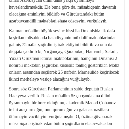
onları Azərbaycan dilini daha yaxşı öyrənməyə
həvəsləndirməkdir. Elə buna görə də, müsabiqənin davamlı
olacağına əminliyini bildirib və Gürcüstandakı bütün
azərbaycandilli məktəbləri əhatə edəcəyini vurğulayıb.
Kamran müəllim böyük sevinc hissi ilə Dmanisidə ilk dəfə
keşirilən müsabiqədə bələdiyyənin müxtəlif məktəblərindən
gəlmiş 75 nəfər şagirdin iştirak etdiyini bildirib və onu da
diqqətə çatdırıb ki, Yırğançay, Qarabulaq, Hamamlı, Səfərli,
Yuxarı Oruzman ictimai məktəblərinin, həmçinin Dmanisi 2
nömrəli məktəbin şagirdləri xüsusilə fəallıq göstəriblər. Məhz
onların arasından seçilərək 25 nəfərin Marneulidə keçiriləcək
ikinci mərhələyə vəsiqə alacağını vurğulayıb.
Sonra söz Gürcüstan Parlamentinin sabiq deputatı Ruslan
Hacıyevə verilib. Ruslan müəllim öz çıxışında ana dilini
öyrənməyin bir borc olduğunu, akademik Mədəd Çobanov
irsini araşdırmağın, onu qorumağın və gələcək nəsillərə
ötürməyin vacibliyini vurğulamışdır. O, özünə güvənərək
müsabiqədə iştirak edən bütün şagirdlərin elə əvvəlcədən