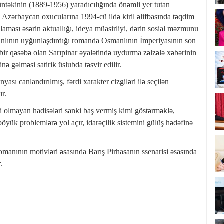
­təkinin (1889-1956) yaradıcılığında önəmli yer tutan
 Azərbaycan oxucularına 1994-cü ildə kiril əlifbasında təqdim
aması əsərin aktuallığı, ideya müasirliyi, dərin sosial məzmunu
ltanlının uyğunlaşdırdığı romanda Osmanlının İmperiyasının son
r qəsəbə olan Sarıpinar əyalətində uydurma zəlzələ xəbərinin
gəlməsi satirik üslubda təsvir edilir.
ası canlandırılmış, fərdi xarakter cizgiləri ilə seçilən
ır.
i olmayan hadisələri sanki baş vermiş kimi göstərməklə,
 böyük problemlərə yol açır, idarəçilik sistemini gülüş hədəfinə
anının motivləri əsasında Barış Pirhasanın ssenarisi əsasında
.