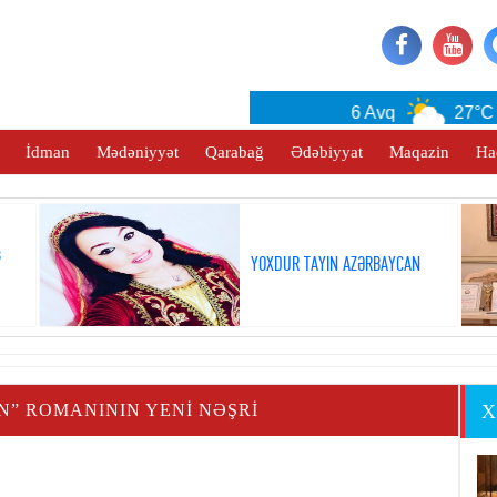
Baku
6 Avq
27°C
İdman
Mədəniyyət
Qarabağ
Ədəbiyyat
Maqazin
Ha
ş
YOXDUR TAYIN AZƏRBAYCAN
” ROMANININ YENİ NƏŞRİ
X