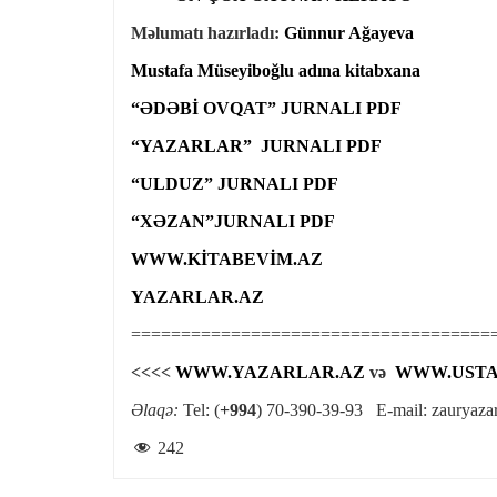
Məlumatı hazırladı:
Günnur Ağayeva
Mustafa Müseyiboğlu adına kitabxana
“ƏDƏBİ OVQAT” JURNALI PDF
“YAZARLAR” JURNALI PDF
“ULDUZ” JURNALI PDF
“XƏZAN”JURNALI PDF
WWW.KİTABEVİM.AZ
YAZARLAR.AZ
====================================
<<<<
WWW.YAZARLAR.AZ
və
WWW.USTA
Əlaqə:
Tel: (
+994
) 70-390-39-93 E-mail:
zauryaza
242