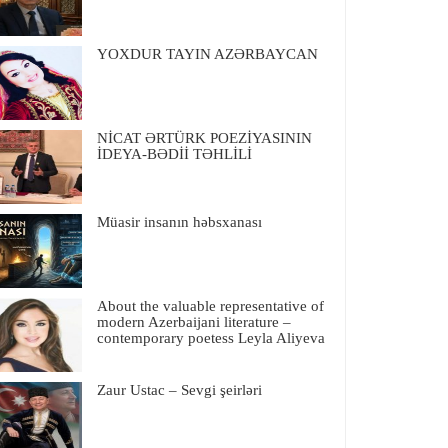
YOXDUR TAYIN AZƏRBAYCAN
NİCAT ƏRTÜRK POEZİYASININ
İDEYA-BƏDİİ TƏHLİLİ
Müasir insanın həbsxanası
About the valuable representative of
modern Azerbaijani literature –
contemporary poetess Leyla Aliyeva
Zaur Ustac – Sevgi şeirləri