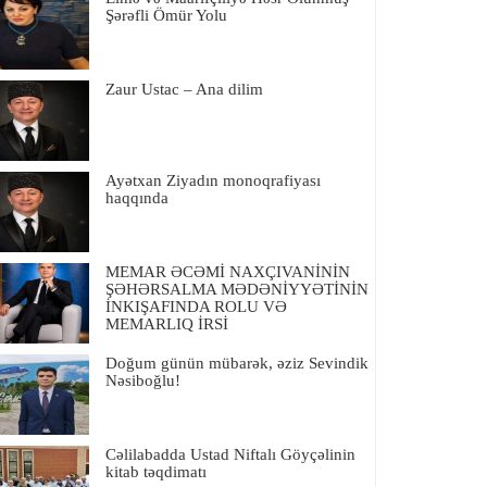
Şərəfli Ömür Yolu
Zaur Ustac – Ana dilim
Ayətxan Ziyadın monoqrafiyası
haqqında
MEMAR ƏCƏMİ NAXÇIVANİNİN
ŞƏHƏRSALMA MƏDƏNİYYƏTİNİN
İNKIŞAFINDA ROLU VƏ
MEMARLIQ İRSİ
Doğum günün mübarək, əziz Sevindik
Nəsiboğlu!
Cəlilabadda Ustad Niftalı Göyçəlinin
kitab təqdimatı