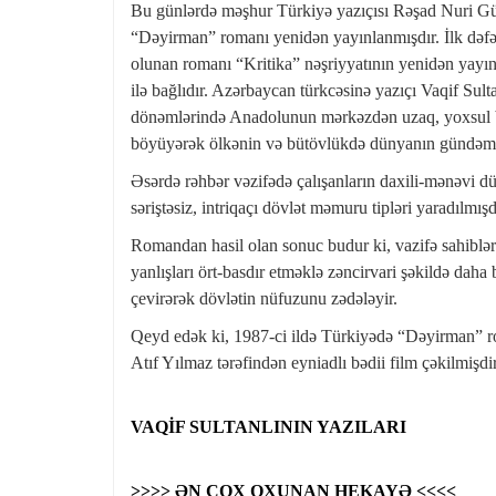
Bu günlərdə məşhur Türkiyə yazıçısı Rəşad Nuri Gün
“Dəyirman” romanı yenidən yayınlanmışdır. İlk dəfə
olunan romanı “Kritika” nəşriyyatının yenidən yayınl
ilə bağlıdır. Azərbaycan türkcəsinə yazıçı Vaqif Su
dönəmlərində Anadolunun mərkəzdən uzaq, yoxsul bi
böyüyərək ölkənin və bütövlükdə dünyanın gündəminə 
Əsərdə rəhbər vəzifədə çalışanların daxili-mənəvi düny
səriştəsiz, intriqaçı dövlət məmuru tipləri yaradılmışd
Romandan hasil olan sonuc budur ki, vazifə sahiblər
yanlışları ört-basdır etməklə zəncirvari şəkildə daha
çevirərək dövlətin nüfuzunu zədələyir.
Qeyd edək ki, 1987-ci ildə Türkiyədə “Dəyirman” rom
Atıf Yılmaz tərəfindən eyniadlı bədii film çəkilmişdir
VAQİF SULTANLININ YAZILARI
>>>> ƏN ÇOX OXUNAN HEKAYƏ <<<<