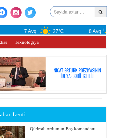
7 Avq
27°C
8 Avq
30°C
disə
Texnologiya
NİCAT ƏRTÜRK POEZİYASININ
İDEYA-BƏDİİ TƏHLİLİ
əbər Lenti
Qüdrətli ordumun Baş komandanı