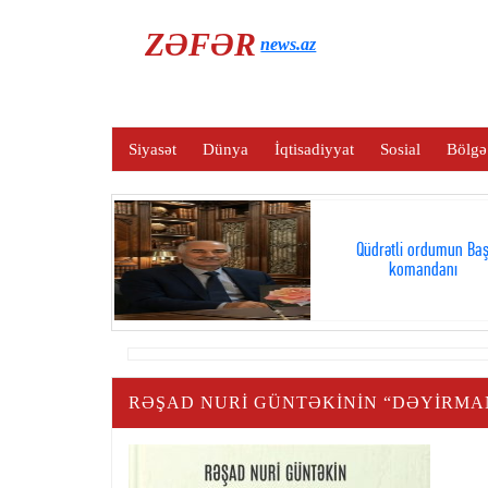
ZƏFƏR
news.az
Siyasət
Dünya
İqtisadiyyat
Sosial
Bölgə
Qüdrətli ordumun Ba
komandanı
RƏŞAD NURİ GÜNTƏKİNİN “DƏYİRMAN