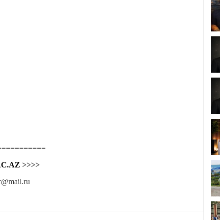
===========
C.AZ
>>>>
r@mail.ru