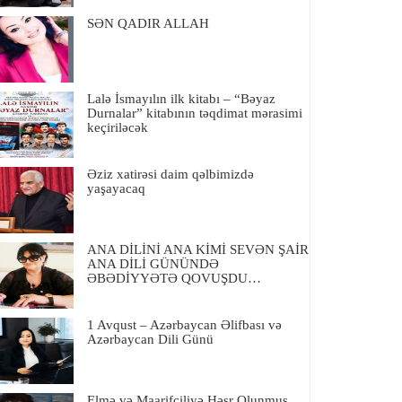
SƏN QADIR ALLAH
Lalə İsmayılın ilk kitabı – “Bəyaz
Durnalar” kitabının təqdimat mərasimi
keçiriləcək
Əziz xatirəsi daim qəlbimizdə
yaşayacaq
ANA DİLİNİ ANA KİMİ SEVƏN ŞAİR
ANA DİLİ GÜNÜNDƏ
ƏBƏDİYYƏTƏ QOVUŞDU…
1 Avqust – Azərbaycan Əlifbası və
Azərbaycan Dili Günü
Elmə və Maarifçiliyə Həsr Olunmuş