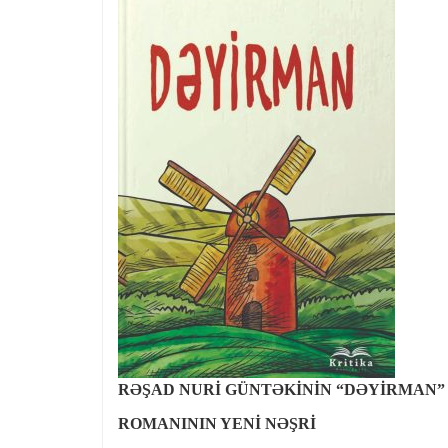
RƏŞAD NURİ GÜNTƏKİNİN “DƏYİRMAN”
ROMANININ YENİ NƏŞRİ