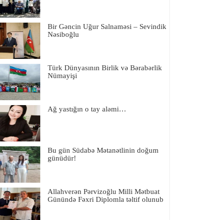
Bir Gəncin Uğur Salnaməsi – Sevindik
Nəsiboğlu
Türk Dünyasının Birlik və Bərabərlik
Nümayişi
Ağ yastığın o tay aləmi…
Bu gün Südabə Mətanətlinin doğum
günüdür!
Allahverən Pərvizoğlu Milli Mətbuat
Günündə Fəxri Diplomla təltif olunub