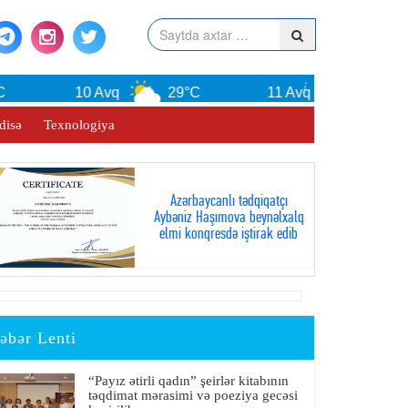
10 Avq
29°C
11 Avq
29°C
disə
Texnologiya
Azərbaycanlı tədqiqatçı
Aybəniz Haşımova beynəlxalq
elmi konqresdə iştirak edib
əbər Lenti
“Payız ətirli qadın” şeirlər kitabının
təqdimat mərasimi və poeziya gecəsi