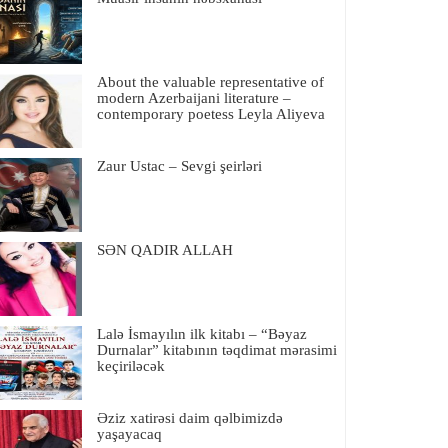
About the valuable representative of
modern Azerbaijani literature –
contemporary poetess Leyla Aliyeva
Zaur Ustac – Sevgi şeirləri
SƏN QADIR ALLAH
Lalə İsmayılın ilk kitabı – “Bəyaz
Durnalar” kitabının təqdimat mərasimi
keçiriləcək
Əziz xatirəsi daim qəlbimizdə
yaşayacaq