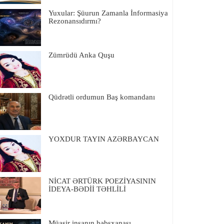
Yuxular: Şüurun Zamanla İnformasiya
Rezonansıdırmı?
Zümrüdü Anka Quşu
Qüdrətli ordumun Baş komandanı
YOXDUR TAYIN AZƏRBAYCAN
NİCAT ƏRTÜRK POEZİYASININ
İDEYA-BƏDİİ TƏHLİLİ
Müasir insanın həbsxanası