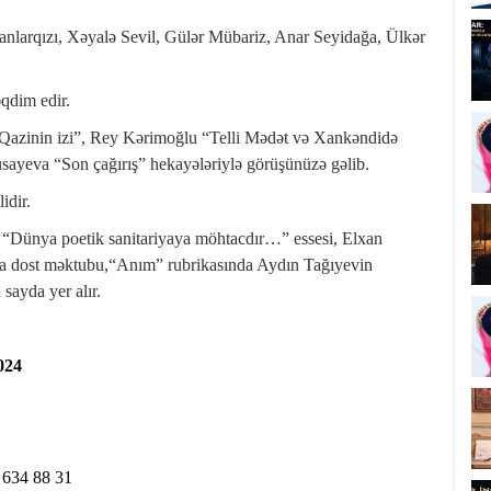
anlarqızı, Xəyalə Sevil, Gülər Mübariz, Anar Seyidağa, Ülkər
qdim edir.
q “Qazinin izi”, Rey Kərimoğlu “Telli Mədət və Xankəndidə
usayeva “Son çağırış” hekayələriylə görüşünüzə gəlib.
idir.
in “Dünya poetik sanitariyaya möhtacdır…” essesi, Elxan
a dost məktubu,“Anım” rubrikasında Aydın Tağıyevin
sayda yer alır.
024
 634 88 31