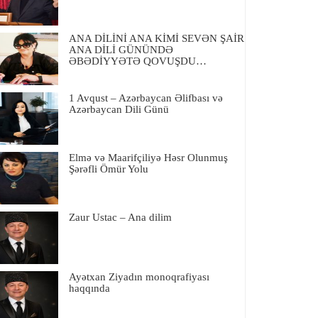
ANA DİLİNİ ANA KİMİ SEVƏN ŞAİR
ANA DİLİ GÜNÜNDƏ
ƏBƏDİYYƏTƏ QOVUŞDU…
1 Avqust – Azərbaycan Əlifbası və
Azərbaycan Dili Günü
Elmə və Maarifçiliyə Həsr Olunmuş
Şərəfli Ömür Yolu
Zaur Ustac – Ana dilim
Ayətxan Ziyadın monoqrafiyası
haqqında