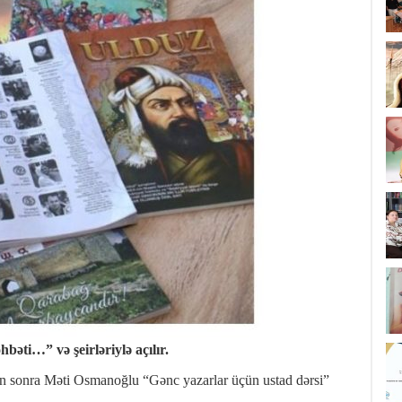
əti…” və şeirləriylə açılır.
n sonra Məti Osmanoğlu “Gənc yazarlar üçün ustad dərsi”