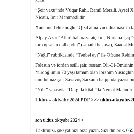
“Şeir vaxtı”nda Vüqar Rahi, Ramil Mərzili, Aysel X
Nicatlı, İmir Məmmədlidir.
Xanəmir Telmanoğlu “Qızıl alma vücudnaməsi”ni tə
Alpay Azər “Ali rütbəli nəzarətçilər”, Nurlana İşı
torpaq satan dəli qadın” (sənədli hekayə), Səadət M
“Nağıl” rubrikasında “Tənbəl ayı” ilə Əfsanə Rəhiml
Fələstin və iordan əsilli şair, rəssam Əli-Əl-Əmirin
Yurdoğlunun 70 yaşı tamam olan İbrahim Yusioğlun
unudulmaz şair Səyavuş Sərxanlı haqqında yazısı bu 
“Yük” yazısıyla “Dərgidə kitab”da Nemət Mətindir.
Ulduz – oktyabr 2024 PDF >>>
ulduz-oktyabr-2
son ulduz oktyabr 2024 +
Təklifinizi, şikayətinizi bizə yazın. Sizi dinlərik.
055