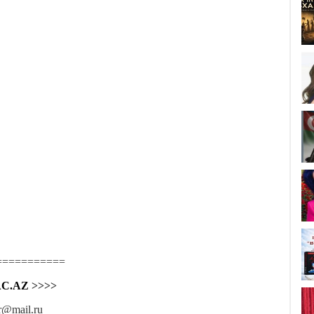
===========
C.AZ
>>>>
r@mail.ru