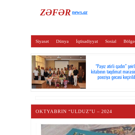
ZƏFƏR
news.az
Siyasət
Dünya
İqtisadiyyat
Sosial
Bölgə
“Payız ətirli qadın” şeir
kitabının təqdimat mərasi
poeziya gecəsi keçirili
OKTYABRIN “ULDUZ”U – 2024