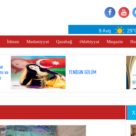
Baku
9 Avq
29°C
İdman
Mədəniyyət
Qarabağ
Ədəbiyyat
Maqazin
Ha
lər
mi və
YENİDƏN GÜLÜM
b
X