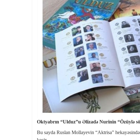
Oktyabrın “Ulduz”u Əlizadə Nurinin “Özüylə söhb
Bu sayda Ruslan Mollayevin “Aktrisa” hekayəsində
keçir.