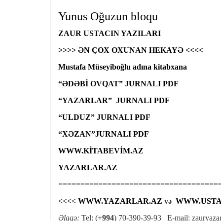
Yunus Oğuzun bloqu
ZAUR USTACIN YAZILARI
>>>> ƏN ÇOX OXUNAN HEKAYƏ <<<<
Mustafa Müseyiboğlu adına kitabxana
“ƏDƏBİ OVQAT” JURNALI PDF
“YAZARLAR” JURNALI PDF
“ULDUZ” JURNALI PDF
“XƏZAN”JURNALI PDF
WWW.KİTABEVİM.AZ
YAZARLAR.AZ
====================================
<<<<
WWW.YAZARLAR.AZ
və
WWW.USTA
Əlaqə:
Tel: (
+994
) 70-390-39-93 E-mail:
zauryaza