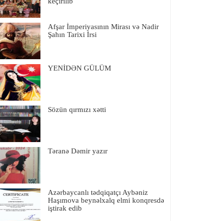
keçirilib
Afşar İmperiyasının Mirası və Nadir
Şahın Tarixi İrsi
YENİDƏN GÜLÜM
Sözün qırmızı xətti
Təranə Dəmir yazır
Azərbaycanlı tədqiqatçı Aybəniz
Haşımova beynəlxalq elmi konqresdə
iştirak edib