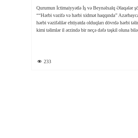
Qurumun İctimaiyyətlə İş və Beynəlxalq Əlaqələr şöb
““Hərbi vəzifə və hərbi xidmət haqqında” Azərbay
hərbi vəzifəlilər ehtiyatda olduqları dövrdə hərbi təl
kimi təlimlər il ərzində bir neçə dəfə təşkil oluna bi
233