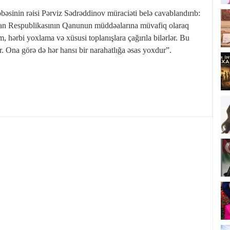
əsinin rəisi Pərviz Sədrəddinov müraciəti belə cavablandırıb:
can Respublikasının Qanunun müddəalarına müvafiq olaraq
im, hərbi yoxlama və xüsusi toplanışlara çağırıla bilərlər. Bu
lər. Ona görə də hər hansı bir narahatlığa əsas yoxdur”.