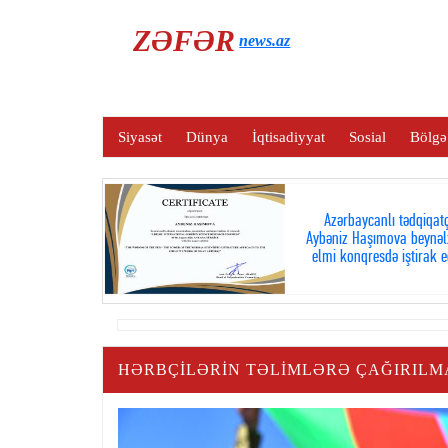
ZƏFƏR
news.az
Siyasət
Dünya
İqtisadiyyat
Sosial
Bölgə
Azərbaycanlı tədqiqatç
Aybəniz Haşımova beynəl
elmi konqresdə iştirak e
HƏRBÇILƏRIN TƏLIMLƏRƏ ÇAĞIRILMA