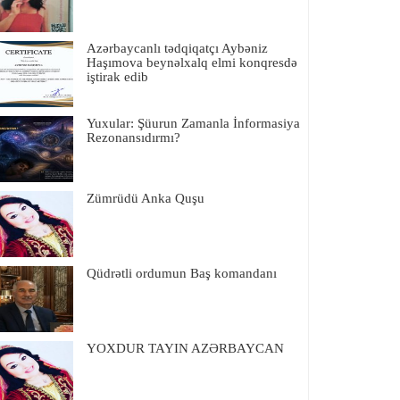
Azərbaycanlı tədqiqatçı Aybəniz
Haşımova beynəlxalq elmi konqresdə
iştirak edib
Yuxular: Şüurun Zamanla İnformasiya
Rezonansıdırmı?
Zümrüdü Anka Quşu
Qüdrətli ordumun Baş komandanı
YOXDUR TAYIN AZƏRBAYCAN