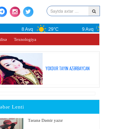
8 Avq
29°C
9 Avq
30°C
disə
Texnologiya
YOXDUR TAYIN AZƏRBAYCAN
əbər Lenti
Təranə Dəmir yazır