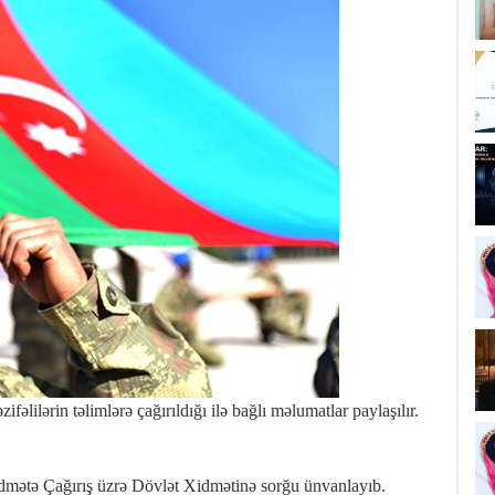
fəlilərin təlimlərə çağırıldığı ilə bağlı məlumatlar paylaşılır.
dmətə Çağırış üzrə Dövlət Xidmətinə sorğu ünvanlayıb.