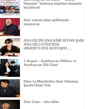
Durnalar” kitabının təqdimat mərasimi
keçiriləcək
Əziz xatirəsi daim qəlbimizdə
yaşayacaq
ANA DİLİNİ ANA KİMİ SEVƏN ŞAİR
ANA DİLİ GÜNÜNDƏ
ƏBƏDİYYƏTƏ QOVUŞDU…
1 Avqust – Azərbaycan Əlifbası və
Azərbaycan Dili Günü
Elmə və Maarifçiliyə Həsr Olunmuş
Şərəfli Ömür Yolu
Zaur Ustac – Ana dilim