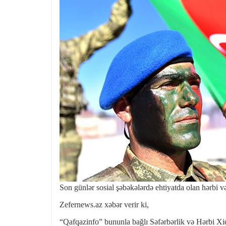
Son günlər sosial şəbəkələrdə ehtiyatda olan hərbi vəzi
Zefernews.az xəbər verir ki,
“Qafqazinfo” bununla bağlı Səfərbərlik və Hərbi Xi