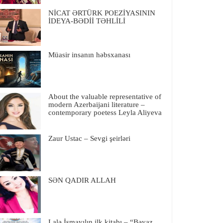
NİCAT ƏRTÜRK POEZİYASININ
İDEYA-BƏDİİ TƏHLİLİ
Müasir insanın həbsxanası
About the valuable representative of
modern Azerbaijani literature –
contemporary poetess Leyla Aliyeva
Zaur Ustac – Sevgi şeirləri
SƏN QADIR ALLAH
Lalə İsmayılın ilk kitabı – “Bəyaz