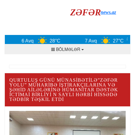
ZƏFƏR
news.az
6 Avq
28°C
7 Avq
27°C
BÖLMƏLƏR
QURTULUŞ GÜNÜ MÜNASIBƏTILƏ”ZƏFƏR
YOLU” MÜHARIBƏ İŞTIRAKÇILARINA VƏ
ŞƏHID AILƏLƏRINƏ HÜMANITAR DƏSTƏK
İCTIMAI BIRLIYI N SAYLI HƏRBI HISSƏDƏ
TƏDBIR TƏŞKIL ETDI