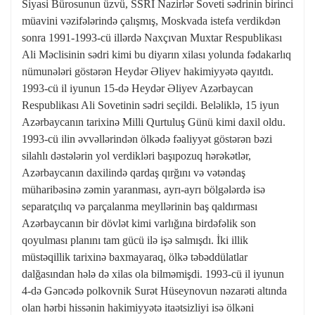
Siyasi Bürosunun üzvü, SSRİ Nazirlər Soveti sədrinin birinci
müavini vəzifələrində çalışmış, Moskvada istefa verdikdən
sonra 1991-1993-cü illərdə Naxçıvan Muxtar Respublikası
Ali Məclisinin sədri kimi bu diyarın xilası yolunda fədakarlıq
nümunələri göstərən Heydər Əliyev hakimiyyətə qayıtdı.
1993-cü il iyunun 15-də Heydər Əliyev Azərbaycan
Respublikası Ali Sovetinin sədri seçildi. Beləliklə, 15 iyun
Azərbaycanın tarixinə Milli Qurtuluş Günü kimi daxil oldu.
1993-сü ilin əvvəllərindən ölkədə fəaliyyət göstərən bəzi
silahlı dəstələrin yol verdikləri başıpozuq hərəkətlər,
Azərbaycanın daxilində qardaş qırğını və vətəndaş
müharibəsinə zəmin yaranması, ayrı-ayrı bölgələrdə isə
separatçılıq və parçalanma meyllərinin baş qaldırması
Azərbaycanın bir dövlət kimi varlığına birdəfəlik son
qoyulması planını tam gücü ilə işə salmışdı. İki illik
müstəqillik tarixinə baxmayaraq, ölkə təbəddülatlar
dalğasından hələ də xilas ola bilməmişdi. 1993-cü il iyunun
4-də Gəncədə polkovnik Surət Hüseynovun nəzarəti altında
olan hərbi hissənin hakimiyyətə itaətsizliyi isə ölkəni