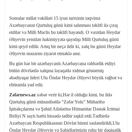
Sonralar millət vəkilləri 15 iyun tarixinin təqvimə
Azərbaycanın Qurtuluş günü kimi salınması təklifi ilə çıxış
etdilər və Milli Məclis bu təklifi bəyəndi. O vaxtdan Heydər
Əliyevin yenidən hakimiyyətə qayıdışı Milli Qurtuluş günü
kimi qeyd edilir. Artıq bir neçə ildir ki, xalq bu günü Heydər
Əliyevin məzarını ziyarət etməklə anır.
Bu gün hər bir azərbaycanlı Azərbaycana rəhbərlik etdiyi
bütün dövrlərdə xalqına ləyaqətlə xidmət göstərmiş
əbədiyaşar lideri Ulu Öndər Heydər Əliyevi böyük rəğbət və
ehtiramla yad edir.
Zəfərnews.az
xəbər verir ki,Hər il olduğu kimi, bu ildə
Qurtuluş günü münasibətilə “Zəfər Yolu” Müharibə
İştirakçılarına və Şəhid Ailələrinə Hümanitar Dəstək İctimai
Birliyi N saylı hərbi hissədə tədbir təşkil etdi.Tədbirdə
Azərbaycan Respublikasının Dövlət himni səsləndirildi,Ulu
Öndər Heydər Əliyevin və Şəhidlərimizin ruhu bir dəqiqəlik