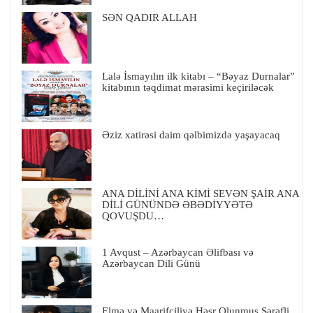
SƏN QADIR ALLAH
Lalə İsmayılın ilk kitabı – “Bəyaz Durnalar”
kitabının təqdimat mərasimi keçiriləcək
Əziz xatirəsi daim qəlbimizdə yaşayacaq
ANA DİLİNİ ANA KİMİ SEVƏN ŞAİR ANA
DİLİ GÜNÜNDƏ ƏBƏDİYYƏTƏ
QOVUŞDU…
1 Avqust – Azərbaycan Əlifbası və
Azərbaycan Dili Günü
Elmə və Maarifçiliyə Həsr Olunmuş Şərəfli