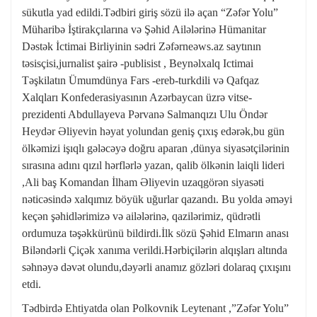
sükutla yad edildi.Tədbiri giriş sözü ilə açan “Zəfər Yolu”
Müharibə İştirakçılarına və Şəhid Ailələrinə Hümanitar
Dəstək İctimai Birliyinin sədri Zəfərneəws.az saytının
təsisçisi,jurnalist şairə -publisist , Beynəlxalq Ictimai
Təşkilatın Ümumdünya Fars -ereb-turkdili və Qafqaz
Xalqları Konfederasiyasının Azərbaycan üzrə vitse-
prezidenti Abdullayeva Pərvanə Salmanqızı Ulu Öndər
Heydər Əliyevin həyat yolundan geniş çıxış edərək,bu gün
ölkəmizi işıqlı gələcəyə doğru aparan ,dünya siyasətçilərinin
sırasına adını qızıl hərflərlə yazan, qalib ölkənin laiqli lideri
,Ali baş Komandan İlham Əliyevin uzaqgörən siyasəti
nəticəsində xalqımız böyük uğurlar qazandı. Bu yolda əməyi
keçən şəhidlərimizə və ailələrinə, qazilərimiz, qüdrətli
ordumuza təşəkkürünü bildirdi.İlk sözü Şəhid Elmarın anası
Biləndərli Çiçək xanıma verildi.Hərbiçilərin alqışları altında
səhnəyə dəvət olundu,dəyərli anamız gözləri dolaraq çıxışını
etdi.
Tədbirdə Ehtiyatda olan Polkovnik Leytenant ,”Zəfər Yolu”