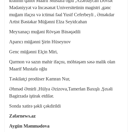
kralının qalibi Maarif Mustafa oğlu ,Azərbaycan Dövlət
Mədəniyyət və Incəsənət Universitetinin magistri ,gənc
muğam ifaçısı və ictimai fəal Yusif Ceferbeyli , Əməkdar
Artist Bəstəkar Müğənni Elza Seyidcahan
Meyxanaçı muğəni Rövşən Binəqədili
Aparıcı müğənni Şirin Hüseynov
Genc müğənni Elçin Miri,
Qarmon və sazın mahir ifaçısı, möhtəşəm səsə malik olan
Maarif Mustafa oğlu
Təskilatçi prodüser Kamran Nur,
Əhməd Əmirli ,Hülya Əzizova,Tamerlan Baxışlı ,Şıxəli
Bagirzadə iştirak etdilər.
Sonda xatirə şəkli çəkdirildi
Zəfərnews.az
Aygün Məmmədova