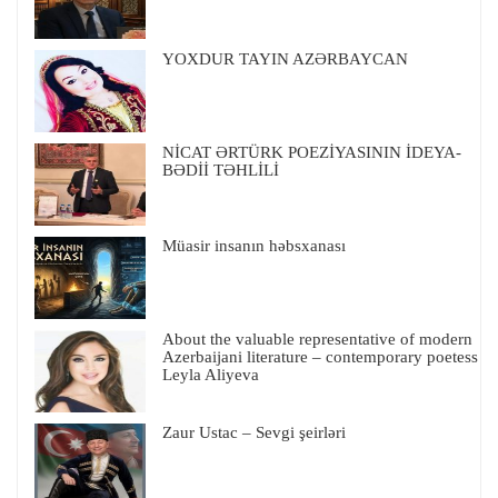
YOXDUR TAYIN AZƏRBAYCAN
NİCAT ƏRTÜRK POEZİYASININ İDEYA-
BƏDİİ TƏHLİLİ
Müasir insanın həbsxanası
About the valuable representative of modern
Azerbaijani literature – contemporary poetess
Leyla Aliyeva
Zaur Ustac – Sevgi şeirləri