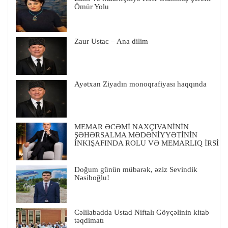
Ömür Yolu
Zaur Ustac – Ana dilim
Ayətxan Ziyadın monoqrafiyası haqqında
MEMAR ƏCƏMİ NAXÇIVANİNİN
ŞƏHƏRSALMA MƏDƏNİYYƏTİNİN
İNKIŞAFINDA ROLU VƏ MEMARLIQ İRSİ
Doğum günün mübarək, əziz Sevindik
Nəsiboğlu!
Cəlilabadda Ustad Niftalı Göyçəlinin kitab
təqdimatı