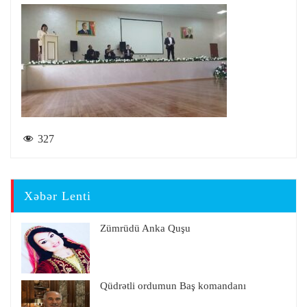
327
Xəbər Lenti
Zümrüdü Anka Quşu
Qüdrətli ordumun Baş komandanı