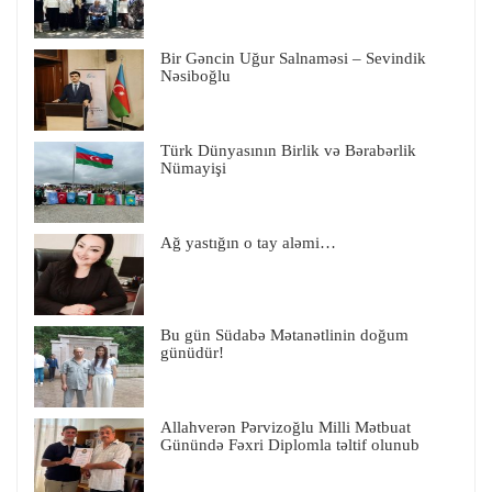
Bir Gəncin Uğur Salnaməsi – Sevindik
Nəsiboğlu
Türk Dünyasının Birlik və Bərabərlik
Nümayişi
Ağ yastığın o tay aləmi…
Bu gün Südabə Mətanətlinin doğum
günüdür!
Allahverən Pərvizoğlu Milli Mətbuat
Günündə Fəxri Diplomla təltif olunub