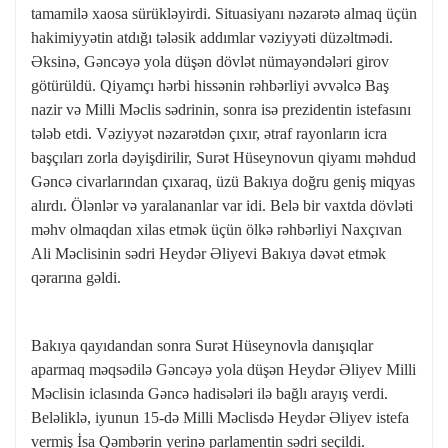
tamamilə xaosa sürükləyirdi. Situasiyanı nəzarətə almaq üçün
hakimiyyətin atdığı tələsik addımlar vəziyyəti düzəltmədi.
Əksinə, Gəncəyə yola düşən dövlət nümayəndələri girov
götürüldü. Qiyamçı hərbi hissənin rəhbərliyi əvvəlcə Baş
nazir və Milli Məclis sədrinin, sonra isə prezidentin istefasını
tələb etdi. Vəziyyət nəzarətdən çıxır, ətraf rayonların icra
başçıları zorla dəyişdirilir, Surət Hüseynovun qiyamı məhdud
Gəncə civarlarından çıxaraq, üzü Bakıya doğru geniş miqyas
alırdı. Ölənlər və yaralananlar var idi. Belə bir vaxtda dövləti
məhv olmaqdan xilas etmək üçün ölkə rəhbərliyi Naxçıvan
Ali Məclisinin sədri Heydər Əliyevi Bakıya dəvət etmək
qərarına gəldi.
Bakıya qayıdandan sonra Surət Hüseynovla danışıqlar
aparmaq məqsədilə Gəncəyə yola düşən Heydər Əliyev Milli
Məclisin iclasında Gəncə hadisələri ilə bağlı arayış verdi.
Beləliklə, iyunun 15-də Milli Məclisdə Heydər Əliyev istefa
vermiş İsa Qəmbərin yerinə parlamentin sədri seçildi.