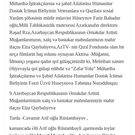
Müharibə İştirakçılarına və şəhid Ailələrinə Hümanitar
Dəstək İctimai Birliyinin Veteranlara və Qazilərə sosial
Yardım şöbəsinin müdir müavini Hüseynov Fariz Bahadur
oğlu,Milli Təhlükəsizlik mutexessi Azərkənafın direktoru
Rəşad Rza,Azərbaycan Respublikasının Əməkdar Artisti
Muğamlarımızın, xalq və bəstəkar mahnılarımızın mahir
ifaçısı Elza Qaybalıyeva,AzTV- nin Qızıl Fondunda olan bir
neçə filmlərin baş rolunu oynayan Aktrisa -Müğənni,
İdmançı yeganə qadın qol güləşçimizdir ki, Mehriban xanım
Əliyevayla qol güləşi edibdir və “Zəfər Yolu” Müharibə
İştirakçılarına və Şəhid Ailələrinə Humanitar Dəstək İctimai
Birliyinin Fəxri Üzvü Huseynova Təhminə Nurəddinqızı
9.Azerbaycan Respublikasının Əməkdar Artisti
Muğamlarimizin xalq və bəstəkar mahnılarımizin mahir
ifaçısı Elza Qaybalıyeva
Tarda -Cavansir Arif oğlu Rüstəmbəyov ,
kamancada Əli Arif oğlu Rüstəmbəyli ,qarmonda toylar