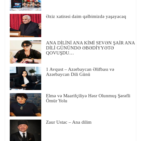
Əziz xatirəsi daim qəlbimizdə yaşayacaq
ANA DİLİNİ ANA KİMİ SEVƏN ŞAİR ANA
DİLİ GÜNÜNDƏ ƏBƏDİYYƏTƏ
QOVUŞDU…
1 Avqust – Azərbaycan Əlifbası və
Azərbaycan Dili Günü
Elmə və Maarifçiliyə Həsr Olunmuş Şərəfli
Ömür Yolu
Zaur Ustac – Ana dilim