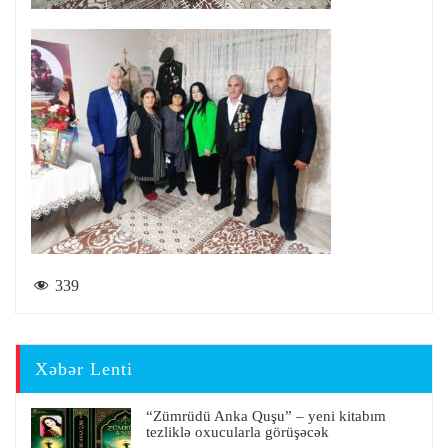
339
Xəbər Lenti
“Zümrüdü Anka Quşu” – yeni kitabım
tezliklə oxucularla görüşəcək