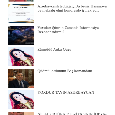
Azərbaycanlı tədqiqatçı Aybəniz Haşımova
beynəlxalq elmi konqresdə iştirak edib
Yuxular: Şüurun Zamanla İnformasiya
Rezonansıdırmı?
Zümrüdü Anka Quşu
Qüdrətli ordumun Baş komandanı
YOXDUR TAYIN AZƏRBAYCAN
NİCAT ƏRTÜRK POEZİYASININ İDEYA-