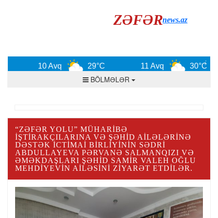
ZƏFƏR
news.az
10 Avq
29°C
11 Avq
30°C
BÖLMƏLƏR
“ZƏFƏR YOLU” MÜHARIBƏ
İŞTIRAKÇILARINA VƏ ŞƏHID AILƏLƏRINƏ
DƏSTƏK İCTIMAI BIRLIYININ SƏDRI
ABDULLAYEVA PƏRVANƏ SALMANQIZI VƏ
ƏMƏKDAŞLARI ŞƏHID SAMIR VALEH OĞLU
MEHDIYEVIN AILƏSINI ZIYARƏT ETDILƏR.