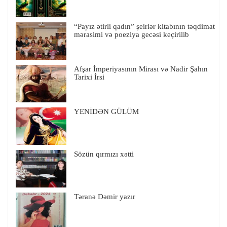
“Payız ətirli qadın” şeirlər kitabının təqdimat
mərasimi və poeziya gecəsi keçirilib
Afşar İmperiyasının Mirası və Nadir Şahın
Tarixi İrsi
YENİDƏN GÜLÜM
Sözün qırmızı xətti
Təranə Dəmir yazır