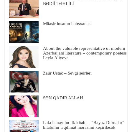
BƏDİİ TƏHLİLİ
Müasir insanın həbsxanası
About the valuable representative of modern
Azerbaijani literature – contemporary poetess
Leyla Aliyeva
Zaur Ustac – Sevgi şeirləri
SƏN QADIR ALLAH
Lalə İsmayılın ilk kitabı – “Bəyaz Durnalar”
kitabının təqdimat mərasimi keçiriləcək