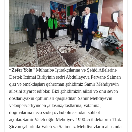
“Zəfər Yolu”
Müharibə İştirakçılarına və Şəhid Ailələrinə
Dəstək İctimai Birliyinin sədri Abdullayeva Pərvanə Salman
qızı və əməkdaşları qəhrəman şəhidimiz Samir Mehdiyevin
ailəsini ziyarət ediblər. Bizi şəhidimizin ailəsi və onu sevən
dostları,yaxın qohumları qarşıladılar. Samir Mehdiyevin
vətənpərvərliyindən ,ailəsinə,dostlarına, vətəninə ,
doğmalarına necə sadiq övlad olmasından söhbət
açdılar.Samir Valeh oğlu Mehdiyev 1990-cı il dekabrın 11-də
Şirvan şəhərində Valeh və Səlimnaz Mehdiyevlərin ailəsində