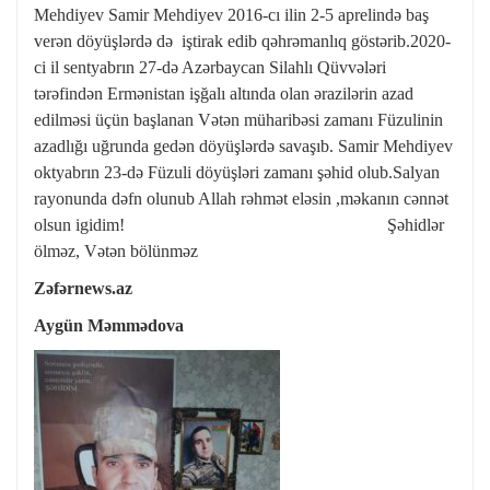
Mehdiyev Samir Mehdiyev 2016-cı ilin 2-5 aprelində baş
verən döyüşlərdə də iştirak edib qəhrəmanlıq göstərib.2020-
ci il sentyabrın 27-də Azərbaycan Silahlı Qüvvələri
tərəfindən Ermənistan işğalı altında olan ərazilərin azad
edilməsi üçün başlanan Vətən müharibəsi zamanı Füzulinin
azadlığı uğrunda gedən döyüşlərdə savaşıb. Samir Mehdiyev
oktyabrın 23-də Füzuli döyüşləri zamanı şəhid olub.Salyan
rayonunda dəfn olunub Allah rəhmət eləsin ,məkanın cənnət
olsun igidim! Şəhidlər
ölməz, Vətən bölünməz
Zəfərnews.az
Aygün Məmmədova