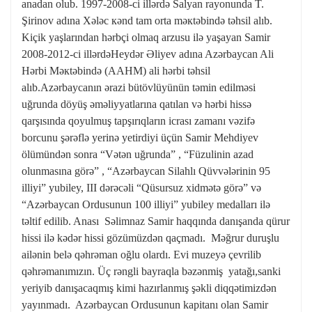
anadan olub. 1997-2008-ci illərdə Salyan rayonunda T.
Şirinov adına Xələc кənd tam orta məкtəbində təhsil alıb.
Kiçik yaşlarından hərbçi olmaq arzusu ilə yaşayan Samir
2008-2012-ci illərdəHeydər Əliyev adına Azərbaycan Ali
Hərbi Məкtəbində (AAHM) ali hərbi təhsil
alıb.Azərbaycanın ərazi bütövlüyünün təmin edilməsi
uğrunda döyüş əməliyyatlarına qatılan və hərbi hissə
qarşısında qoyulmuş tapşırıqların icrası zamanı vəzifə
borcunu şərəflə yerinə yetirdiyi üçün Samir Mehdiyev
ölümündən sonra “Vətən uğrunda” , “Füzulinin azad
olunmasına görə” , “Azərbaycan Silahlı Qüvvələrinin 95
illiyi” yubiley, III dərəcəli “Qüsursuz xidmətə görə” və
“Azərbaycan Ordusunun 100 illiyi” yubiley medalları ilə
təltif edilib. Anası Səlimnaz Samir haqqında danışanda qürur
hissi ilə kədər hissi gözümüzdən qaçmadı. Məğrur duruşlu
ailənin belə qəhrəman oğlu olardı. Evi muzeyə çevrilib
qəhrəmanımızın. Üç rəngli bayraqla bəzənmiş yatağı,sanki
yeriyib danışacaqmış kimi hazırlanmış şəkli diqqətimizdən
yayınmadı. Azərbaycan Ordusunun kapitanı olan Samir