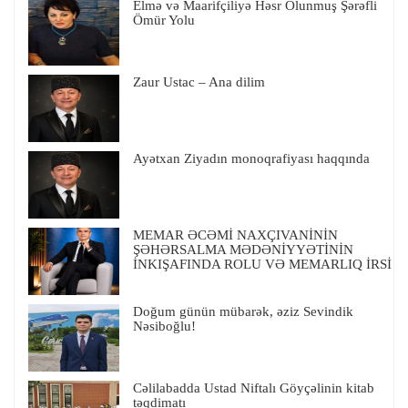
Elmə və Maarifçiliyə Həsr Olunmuş Şərəfli
Ömür Yolu
Zaur Ustac – Ana dilim
Ayətxan Ziyadın monoqrafiyası haqqında
MEMAR ƏCƏMİ NAXÇIVANİNİN
ŞƏHƏRSALMA MƏDƏNİYYƏTİNİN
İNKIŞAFINDA ROLU VƏ MEMARLIQ İRSİ
Doğum günün mübarək, əziz Sevindik
Nəsiboğlu!
Cəlilabadda Ustad Niftalı Göyçəlinin kitab
təqdimatı