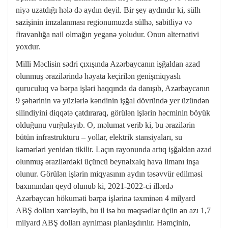
niyə uzatdığı hələ də aydın deyil. Bir şey aydındır ki, sülh
sazişinin imzalanması regionumuzda sülhə, sabitliyə və
firavanlığa nail olmağın yeganə yoludur. Onun alternativi
yoxdur.
Milli Məclisin sədri çıxışında Azərbaycanın işğaldan azad
olunmuş ərazilərində həyata keçirilən genişmiqyaslı
quruculuq və bərpa işləri haqqında da danışıb, Azərbaycanın
9 şəhərinin və yüzlərlə kəndinin işğal dövründə yer üzündən
silindiyini diqqətə çatdıraraq, görülən işlərin həcminin böyük
olduğunu vurğulayıb. O, məlumat verib ki, bu ərazilərin
bütün infrastrukturu – yollar, elektrik stansiyaları, su
kəmərləri yenidən tikilir. Laçın rayonunda artıq işğaldan azad
olunmuş ərazilərdəki üçüncü beynəlxalq hava limanı inşa
olunur. Görülən işlərin miqyasının aydın təsəvvür edilməsi
baxımından qeyd olunub ki, 2021-2022-ci illərdə
Azərbaycan hökuməti bərpa işlərinə təxminən 4 milyard
ABŞ dolları xərcləyib, bu il isə bu məqsədlər üçün ən azı 1,7
milyard ABŞ dolları ayrılması planlaşdırılır. Həmçinin,