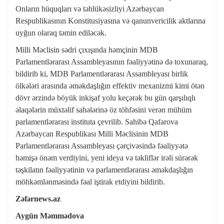
Onların hüquqları və təhlükəsizliyi Azərbaycan
Respublikasının Konstitusiyasına və qanunvericilik aktlarına
uyğun olaraq təmin ediləcək.
Milli Məclisin sədri çıxışında həmçinin MDB
Parlamentlərarası Assambleyasının fəaliyyətinə də toxunaraq,
bildirib ki, MDB Parlamentlərarası Assambleyası birlik
ölkələri arasında əməkdaşlığın effektiv mexanizmi kimi ötən
dövr ərzində böyük inkişaf yolu keçərək bu gün qarşılıqlı
əlaqələrin müxtəlif sahələrinə öz töhfəsini verən mühüm
parlamentlərarası instituta çevrilib. Sahibə Qafarova
Azərbaycan Respublikası Milli Məclisinin MDB
Parlamentlərarası Assambleyası çərçivəsində fəaliyyətə
həmişə önəm verdiyini, yeni ideya və təkliflər irəli sürərək
təşkilatın fəaliyyətinin və parlamentlərarası əməkdaşlığın
möhkəmlənməsində fəal iştirak etdiyini bildirib.
Zəfərnews.az
Aygün Məmmədova