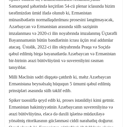
Səmərqənd şəhərində keçirilən 54-cü plenar iclasında bizim
tərəfimizdən ümid ifadə olunub ki, Ermənistan
münasibətlərin normallaşdırılması prosesini ləngitməyəcək,
Azərbaycan və Ermənistan arasında sülh sazişinin
imzalanması və 2020-ci ilin noyabrında imzalanmış Üçtərəfli
Bəyannamənin bütün bəndlərinin icrası üçün real addımlar
atacaq. Üstəlik, 2022-ci ilin oktyabrında Praqa və Soçidə
qəbul edilmiş birgə bəyanatlarda Azərbaycan və Ermənistan
bir-birinin ərazi bütövlüyünü və suverenliyini rəsmən
tanıyıblar.
Milli Məclisin sədri diqqətə çatdırıb ki, məhz Azərbaycan
Ermənistana beynəlxalq hüququn 5 ümumi qəbul edilmiş
prinsipləri əsasında sülh təklif edib.
Spiker təəssüflə qeyd edib ki, proses istənildiyi kimi getmir.
Ermənistan hakimiyyətinin Azərbaycanın suverenliyinə və
ərazi bütövlüyünə, eləcə də daxili işlərinə müdaxiləyə
yönəlmiş ritorikasının güclənməsi ciddi narahatlıq doğurur.