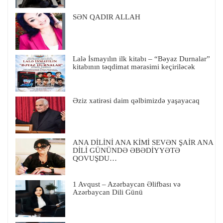
SƏN QADIR ALLAH
Lalə İsmayılın ilk kitabı – “Bəyaz Durnalar”
kitabının təqdimat mərasimi keçiriləcək
Əziz xatirəsi daim qəlbimizdə yaşayacaq
ANA DİLİNİ ANA KİMİ SEVƏN ŞAİR ANA
DİLİ GÜNÜNDƏ ƏBƏDİYYƏTƏ
QOVUŞDU…
1 Avqust – Azərbaycan Əlifbası və
Azərbaycan Dili Günü