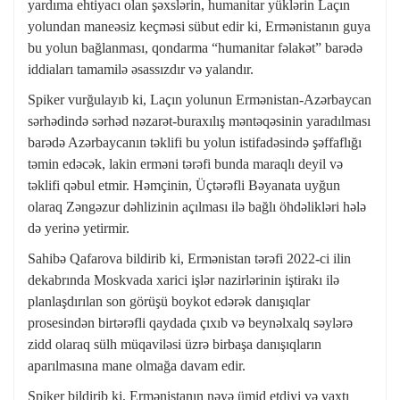
yardıma ehtiyacı olan şəxslərin, humanitar yüklərin Laçın
yolundan maneəsiz keçməsi sübut edir ki, Ermənistanın guya
bu yolun bağlanması, qondarma “humanitar fəlakət” barədə
iddiaları tamamilə əsassızdır və yalandır.
Spiker vurğulayıb ki, Laçın yolunun Ermənistan-Azərbaycan
sərhədində sərhəd nəzarət-buraxılış məntəqəsinin yaradılması
barədə Azərbaycanın təklifi bu yolun istifadəsində şəffaflığı
təmin edəcək, lakin erməni tərəfi bunda maraqlı deyil və
təklifi qəbul etmir. Həmçinin, Üçtərəfli Bəyanata uyğun
olaraq Zəngəzur dəhlizinin açılması ilə bağlı öhdəlikləri hələ
də yerinə yetirmir.
Sahibə Qafarova bildirib ki, Ermənistan tərəfi 2022-ci ilin
dekabrında Moskvada xarici işlər nazirlərinin iştirakı ilə
planlaşdırılan son görüşü boykot edərək danışıqlar
prosesindən birtərəfli qaydada çıxıb və beynəlxalq səylərə
zidd olaraq sülh müqaviləsi üzrə birbaşa danışıqların
aparılmasına mane olmağa davam edir.
Spiker bildirib ki, Ermənistanın nəyə ümid etdiyi və vaxtı