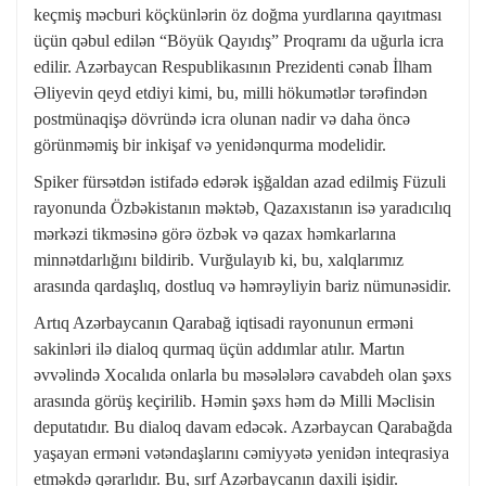
keçmiş məcburi köçkünlərin öz doğma yurdlarına qayıtması
üçün qəbul edilən “Böyük Qayıdış” Proqramı da uğurla icra
edilir. Azərbaycan Respublikasının Prezidenti cənab İlham
Əliyevin qeyd etdiyi kimi, bu, milli hökumətlər tərəfindən
postmünaqişə dövründə icra olunan nadir və daha öncə
görünməmiş bir inkişaf və yenidənqurma modelidir.
Spiker fürsətdən istifadə edərək işğaldan azad edilmiş Füzuli
rayonunda Özbəkistanın məktəb, Qazaxıstanın isə yaradıcılıq
mərkəzi tikməsinə görə özbək və qazax həmkarlarına
minnətdarlığını bildirib. Vurğulayıb ki, bu, xalqlarımız
arasında qardaşlıq, dostluq və həmrəyliyin bariz nümunəsidir.
Artıq Azərbaycanın Qarabağ iqtisadi rayonunun erməni
sakinləri ilə dialoq qurmaq üçün addımlar atılır. Martın
əvvəlində Xocalıda onlarla bu məsələlərə cavabdeh olan şəxs
arasında görüş keçirilib. Həmin şəxs həm də Milli Məclisin
deputatıdır. Bu dialoq davam edəcək. Azərbaycan Qarabağda
yaşayan erməni vətəndaşlarını cəmiyyətə yenidən inteqrasiya
etməkdə qərarlıdır. Bu, sırf Azərbaycanın daxili işidir.