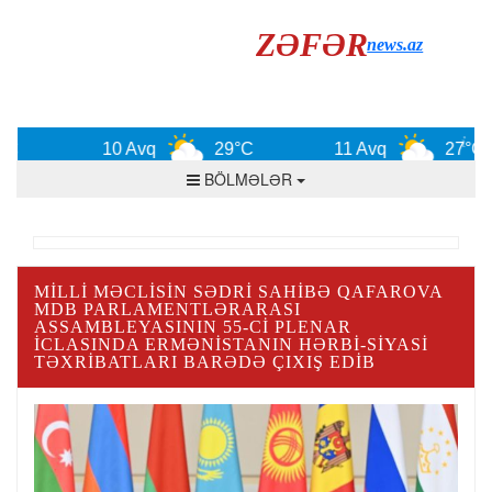
ZƏFƏR
news.az
10 Avq
29°C
11 Avq
27°C
BÖLMƏLƏR
MILLI MƏCLISIN SƏDRI SAHIBƏ QAFAROVA
MDB PARLAMENTLƏRARASI
ASSAMBLEYASININ 55-CI PLENAR
ICLASINDA ERMƏNISTANIN HƏRBI-SIYASI
TƏXRIBATLARI BARƏDƏ ÇIXIŞ EDIB