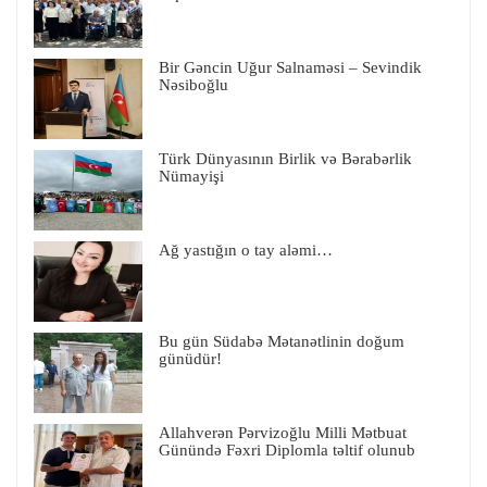
Bir Gəncin Uğur Salnaməsi – Sevindik
Nəsiboğlu
Türk Dünyasının Birlik və Bərabərlik
Nümayişi
Ağ yastığın o tay aləmi…
Bu gün Südabə Mətanətlinin doğum
günüdür!
Allahverən Pərvizoğlu Milli Mətbuat
Günündə Fəxri Diplomla təltif olunub