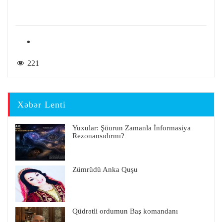
221
Xəbər Lenti
Yuxular: Şüurun Zamanla İnformasiya
Rezonansıdırmı?
Zümrüdü Anka Quşu
Qüdrətli ordumun Baş komandanı