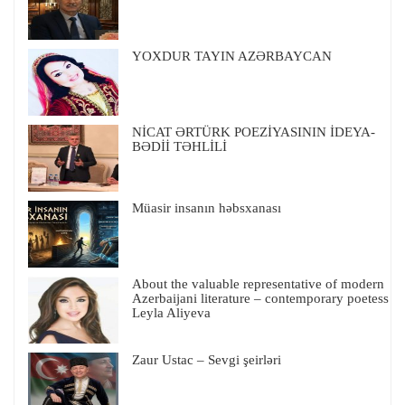
YOXDUR TAYIN AZƏRBAYCAN
NİCAT ƏRTÜRK POEZİYASININ İDEYA-
BƏDİİ TƏHLİLİ
Müasir insanın həbsxanası
About the valuable representative of modern
Azerbaijani literature – contemporary poetess
Leyla Aliyeva
Zaur Ustac – Sevgi şeirləri