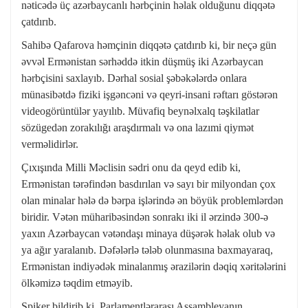
nəticədə üç azərbaycanlı hərbçinin həlak olduğunu diqqətə
çatdırıb.
Sahibə Qafarova həmçinin diqqətə çatdırıb ki, bir neçə gün
əvvəl Ermənistan sərhəddə itkin düşmüş iki Azərbaycan
hərbçisini saxlayıb. Dərhal sosial şəbəkələrdə onlara
münasibətdə fiziki işgəncəni və qeyri-insani rəftarı göstərən
videogörüntülər yayılıb. Müvafiq beynəlxalq təşkilatlar
sözügedən zorakılığı araşdırmalı və ona lazımi qiymət
verməlidirlər.
Çıxışında Milli Məclisin sədri onu da qeyd edib ki,
Ermənistan tərəfindən basdırılan və sayı bir milyondan çox
olan minalar hələ də bərpa işlərində ən böyük problemlərdən
biridir. Vətən müharibəsindən sonrakı iki il ərzində 300-ə
yaxın Azərbaycan vətəndaşı minaya düşərək həlak olub və
ya ağır yaralanıb. Dəfələrlə tələb olunmasına baxmayaraq,
Ermənistan indiyədək minalanmış ərazilərin dəqiq xəritələrini
ölkəmizə təqdim etməyib.
Spiker bildirib ki, Parlamentlərarası Assambleyanın