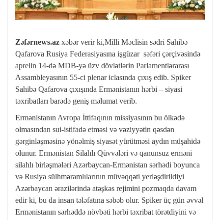
Zəfərnews.az
xəbər verir ki,Milli Məclisin sədri Sahibə
Qafarova Rusiya Federasiyasına işgüzar səfəri çərçivəsində
aprelin 14-də MDB-yə üzv dövlətlərin Parlamentlərarası
Assambleyasının 55-ci plenar iclasında çıxış edib. Spiker
Sahibə Qafarova çıxışında Ermənistanın hərbi – siyasi
təxribatları barədə geniş məlumat verib.
Ermənistanın Avropa İttifaqının missiyasının bu ölkədə
olmasından sui-istifadə etməsi və vəziyyətin qəsdən
gərginləşməsinə yönəlmiş siyasət yürütməsi aydın müşahidə
olunur. Ermənistan Silahlı Qüvvələri və qanunsuz erməni
silahlı birləşmələri Azərbaycan-Ermənistan sərhədi boyunca
və Rusiya sülhməramlılarının müvəqqəti yerləşdirildiyi
Azərbaycan ərazilərində atəşkəs rejimini pozmaqda davam
edir ki, bu da insan tələfatına səbəb olur. Spiker üç gün əvvəl
Ermənistanın sərhəddə növbəti hərbi təxribat törətdiyini və