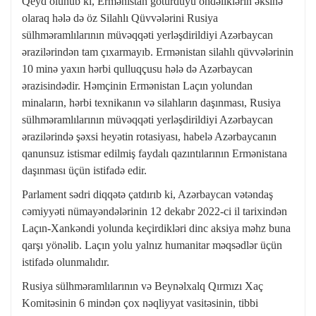
Qeyd olunub ki, Ermənistan götürdüyü öhdəliklərin əksinə
olaraq hələ də öz Silahlı Qüvvələrini Rusiya
sülhməramlılarının müvəqqəti yerləşdirildiyi Azərbaycan
ərazilərindən tam çıxarmayıb. Ermənistan silahlı qüvvələrinin
10 minə yaxın hərbi qulluqçusu hələ də Azərbaycan
ərazisindədir. Həmçinin Ermənistan Laçın yolundan
minaların, hərbi texnikanın və silahların daşınması, Rusiya
sülhməramlılarının müvəqqəti yerləşdirildiyi Azərbaycan
ərazilərində şəxsi heyətin rotasiyası, habelə Azərbaycanın
qanunsuz istismar edilmiş faydalı qazıntılarının Ermənistana
daşınması üçün istifadə edir.
Parlament sədri diqqətə çatdırıb ki, Azərbaycan vətəndaş
cəmiyyəti nümayəndələrinin 12 dekabr 2022-ci il tarixindən
Laçın-Xankəndi yolunda keçirdikləri dinc aksiya məhz buna
qarşı yönəlib. Laçın yolu yalnız humanitar məqsədlər üçün
istifadə olunmalıdır.
Rusiya sülhməramlılarının və Beynəlxalq Qırmızı Xaç
Komitəsinin 6 mindən çox nəqliyyat vasitəsinin, tibbi