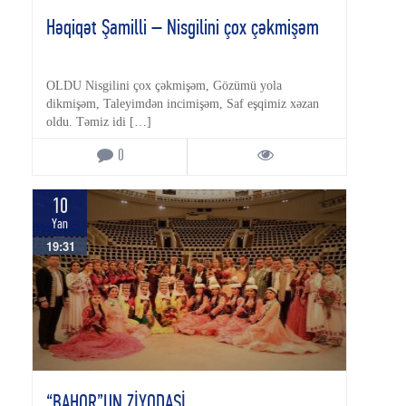
Həqiqət Şamilli – Nisgilini çox çəkmişəm
OLDU Nisgilini çox çəkmişəm, Gözümü yola
dikmişəm, Taleyimdən incimişəm, Saf eşqimiz xəzan
oldu. Təmiz idi […]
0
10
Yan
19:31
“BAHOR”UN ZİYODASİ