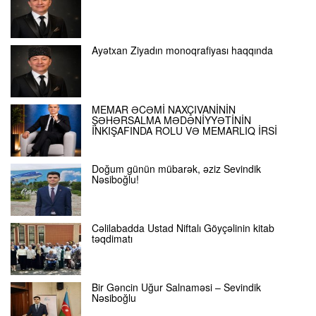
Ayətxan Ziyadın monoqrafiyası haqqında
MEMAR ƏCƏMİ NAXÇIVANİNİN
ŞƏHƏRSALMA MƏDƏNİYYƏTİNİN
İNKIŞAFINDA ROLU VƏ MEMARLIQ İRSİ
Doğum günün mübarək, əziz Sevindik
Nəsiboğlu!
Cəlilabadda Ustad Niftalı Göyçəlinin kitab
təqdimatı
Bir Gəncin Uğur Salnaməsi – Sevindik
Nəsiboğlu