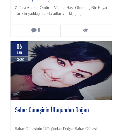
Zəfərə Aparan Ömür – Vətənə Həsr Olunmuş Bir Həyat
Tarixin yaddaşında elə adlar var ki, […]
0
06
Yan
13:30
Səhər Günəşinin Üfüqündən Doğan
Səhər Günəşinin Üfüqündən Doğan Səhər Günəşi