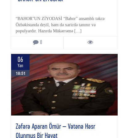
“BAHOR”UN ZİYODASİ “Bahor” ansamblı təkcə
Özbəkistanda deyil, həm də xaricdə tanınır və
populyardır. Hazırda Mükərrəmə […]
0
06
Yan
18:51
Zəfərə Aparan Ömür – Vətənə Həsr
Olunmuş Bir Həyat