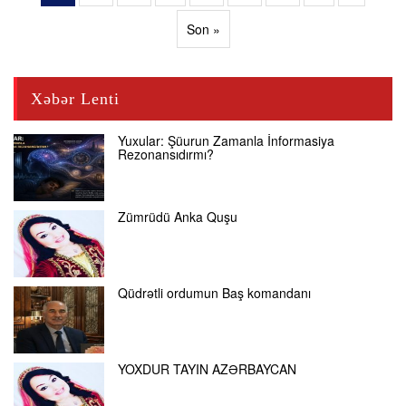
Son »
Xəbər Lenti
Yuxular: Şüurun Zamanla İnformasiya
Rezonansıdırmı?
Zümrüdü Anka Quşu
Qüdrətli ordumun Baş komandanı
YOXDUR TAYIN AZƏRBAYCAN