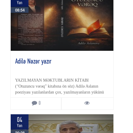
Yan
08:54
Adilə Nəzər yazır
YAZILMAYAN MƏKTUBLARIN KİTABI
(“Otuzuncu vərəq” kitabına ön söz) Adilə Aslanın
poeziyası yazılanlardan çox, yazılmayanların yükünü
[…]
0
04
Yan
20:28