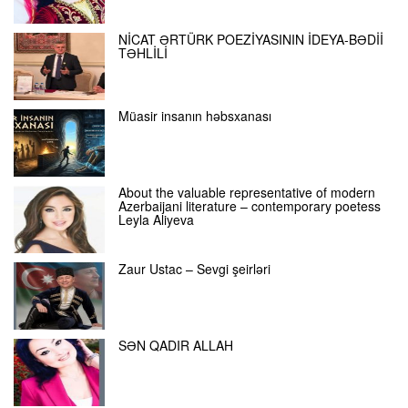
NİCAT ƏRTÜRK POEZİYASININ İDEYA-BƏDİİ
TƏHLİLİ
Müasir insanın həbsxanası
About the valuable representative of modern
Azerbaijani literature – contemporary poetess
Leyla Aliyeva
Zaur Ustac – Sevgi şeirləri
SƏN QADIR ALLAH