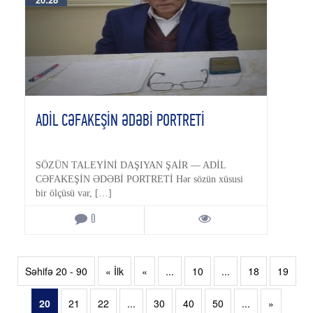
ADİL CƏFAKEŞİN ƏDƏBİ PORTRETİ
SÖZÜN TALEYİNİ DAŞIYAN ŞAİR — ADİL
CƏFAKEŞİN ƏDƏBİ PORTRETİ Hər sözün xüsusi
bir ölçüsü var, […]
0
Səhifə 20 - 90
« İlk
«
...
10
...
18
19
20
21
22
...
30
40
50
...
»