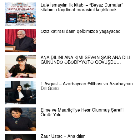
Lalə İsmayılın ilk kitabı – “Bəyaz Durnalar”
kitabının təqdimat mərasimi keçiriləcək
Əziz xatirəsi daim qəlbimizdə yaşayacaq
ANA DİLİNİ ANA KİMİ SEVƏN ŞAİR ANA DİLİ
GÜNÜNDƏ ƏBƏDİYYƏTƏ QOVUŞDU…
1 Avqust – Azərbaycan Əlifbası və Azərbaycan
Dili Günü
Elmə və Maarifçiliyə Həsr Olunmuş Şərəfli
Ömür Yolu
Zaur Ustac – Ana dilim