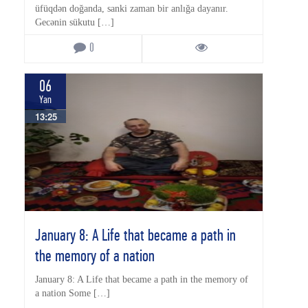
üfüqdən doğanda, sanki zaman bir anlığa dayanır.
Gecənin sükutu […]
0
06
Yan
13:25
January 8: A Life that became a path in
the memory of a nation
January 8: A Life that became a path in the memory of
a nation Some […]