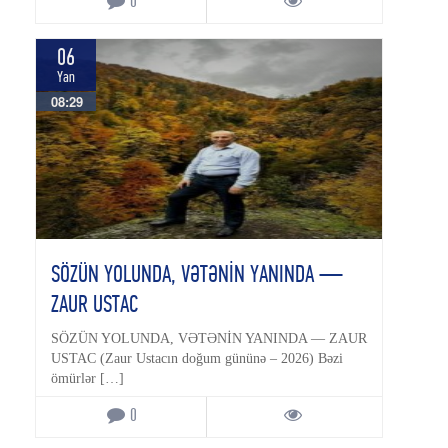
0
06
Yan
08:29
SÖZÜN YOLUNDA, VƏTƏNİN YANINDA —
ZAUR USTAC
SÖZÜN YOLUNDA, VƏTƏNİN YANINDA — ZAUR
USTAC (Zaur Ustacın doğum gününə – 2026) Bəzi
ömürlər […]
0