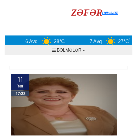
ZƏFƏR
news.az
6 Avq
28°C
7 Avq
27°C
BÖLMƏLƏR
11
Yan
17:33