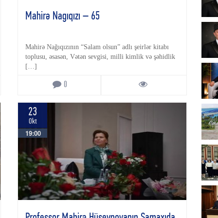
Mahirə Nagıqızı – 65
Mahirə Nağıqızının “Salam olsun” adlı şeirlər kitabı
toplusu, əsasən, Vətən sevgisi, milli kimlik və şəhidlik
[…]
0
23
Okt
19:00
Professor Mahirə Hüseynovanın Şamaxıda