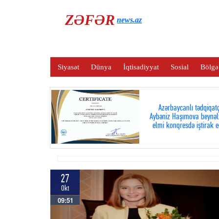
ZƏFƏR
news.az
Siyasət
Dünya
İqtisadiyyat
Sosial
Bölgə
Azərbaycanlı tədqiqatç
Aybəniz Haşımova beynəl
elmi konqresdə iştirak e
27
Okt
09:51