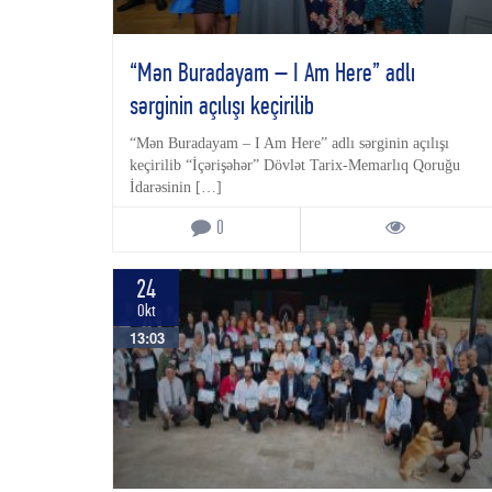
“Mən Buradayam – I Am Here” adlı
sərginin açılışı keçirilib
“Mən Buradayam – I Am Here” adlı sərginin açılışı
keçirilib “İçərişəhər” Dövlət Tarix-Memarlıq Qoruğu
İdarəsinin […]
0
24
Okt
13:03