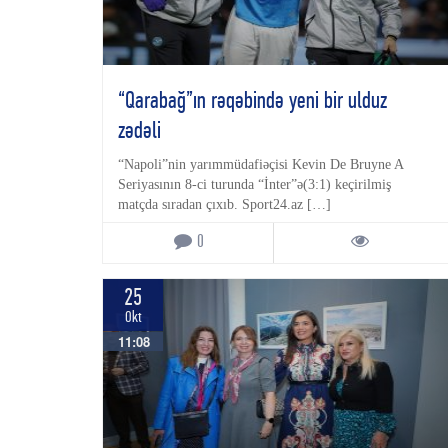
“Qarabağ”ın rəqəbində yeni bir ulduz
zədəli
“Napoli”nin yarımmüdafiəçisi Kevin De Bruyne A
Seriyasının 8-ci turunda “İnter”ə(3:1) keçirilmiş
matçda sıradan çıxıb. Sport24.az […]
0
25
Okt
11:08