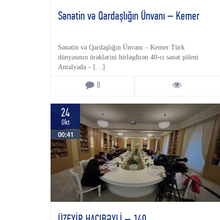
Sənətin və Qardaşlığın Ünvanı – Kemer
Sənətin və Qardaşlığın Ünvanı – Kemer Türk
dünyasının ürəklərini birləşdirən 40-cı sənət şöleni
Antalyada – […]
0
24
Okt
00:41
ÜZEYİR HACIBƏYLİ – 140