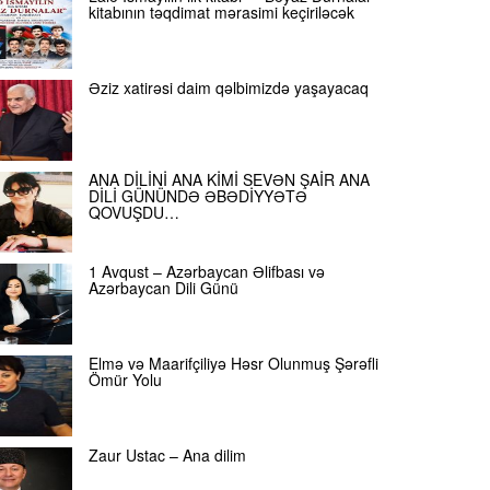
kitabının təqdimat mərasimi keçiriləcək
Əziz xatirəsi daim qəlbimizdə yaşayacaq
ANA DİLİNİ ANA KİMİ SEVƏN ŞAİR ANA
DİLİ GÜNÜNDƏ ƏBƏDİYYƏTƏ
QOVUŞDU…
1 Avqust – Azərbaycan Əlifbası və
Azərbaycan Dili Günü
Elmə və Maarifçiliyə Həsr Olunmuş Şərəfli
Ömür Yolu
Zaur Ustac – Ana dilim