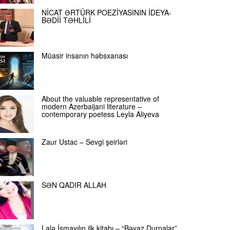
NİCAT ƏRTÜRK POEZİYASININ İDEYA-
BƏDİİ TƏHLİLİ
Müasir insanın həbsxanası
About the valuable representative of
modern Azerbaijani literature –
contemporary poetess Leyla Aliyeva
Zaur Ustac – Sevgi şeirləri
SƏN QADIR ALLAH
Lalə İsmayılın ilk kitabı – “Bəyaz Durnalar”