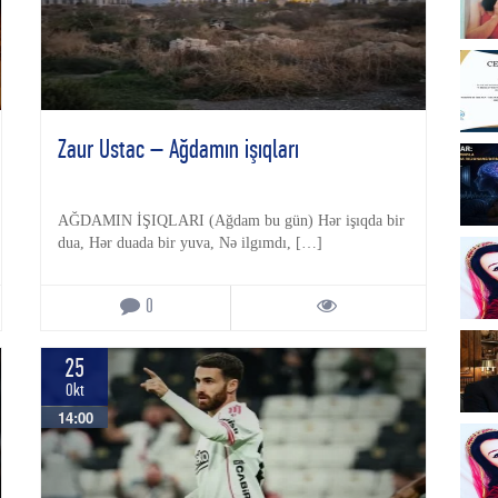
Zaur Ustac – Ağdamın işıqları
AĞDAMIN İŞIQLARI (Ağdam bu gün) Hər işıqda bir
dua, Hər duada bir yuva, Nə ilgımdı, […]
0
25
Okt
14:00