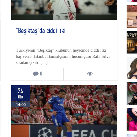
“Beşiktaş”da ciddi itki
Türkiyənin “Beşiktaş” klubunun heyətində ciddi itki
baş verib. İstanbul təmsilçisinin hücumçusu Rafa Silva
sıradan çıxıb. […]
0
24
Okt
14:00