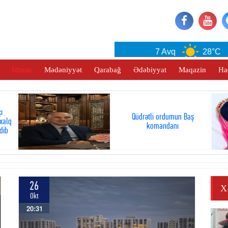
Baku
7 Avq
28°C
İdman
Mədəniyyət
Qarabağ
Ədəbiyyat
Maqazin
Ha
ı
Qüdrətli ordumun Baş
xalq
komandanı
dib
26
X
Okt
20:31