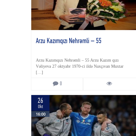
Arzu Kazımqızı Nehrəmli – 55
Arzu Kazımqızı Nehrəmli – 55 Arzu Kazım qızı
Vəliyeva 27 oktyabr 1970-ci ildə Naxçıvan Muxtar
[…]
0
26
Okt
16:00