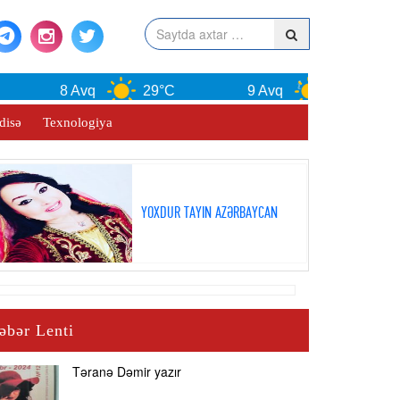
8 Avq
29°C
9 Avq
30°C
disə
Texnologiya
YOXDUR TAYIN AZƏRBAYCAN
əbər Lenti
Təranə Dəmir yazır