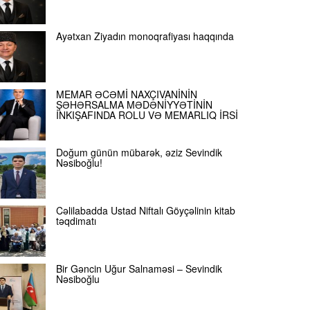
Ayətxan Ziyadın monoqrafiyası haqqında
MEMAR ƏCƏMİ NAXÇIVANİNİN
ŞƏHƏRSALMA MƏDƏNİYYƏTİNİN
İNKIŞAFINDA ROLU VƏ MEMARLIQ İRSİ
Doğum günün mübarək, əziz Sevindik
Nəsiboğlu!
Cəlilabadda Ustad Niftalı Göyçəlinin kitab
təqdimatı
Bir Gəncin Uğur Salnaməsi – Sevindik
Nəsiboğlu