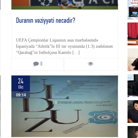
Duranın vəziyyəti necədir?
UEFA Çempionlar Liqasının əsas mərhələsində
İspaniyada “Atletik”lə III tur oyununda (1:3) zədələnən
“Qarabağ”ın futbolçusu Kamilo […]
0
24
Okt
09:14