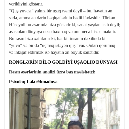
verildiyini göstərir.
“Quş yuvası” yalnız bir uşaq rəsmi deyil – bu, həyatın ən
sadə, amma ən dərin həqiqətlərinin bədii ifadəsidir. Türkan
Hüseynli bu əsərində bizə göstərir ki, sənət yaşdan asılı deyil;
əsas olan dünyaya necə baxmaq və onu necə hiss etməkdir.
Bu rəsm bizə xatırladır ki, hər bir insanın daxilində bir
“yuva” və bir də “uçmaq istəyən quş” var. Onları qorumaq
və inkişaf etdirmək isə həyatın ən böyük sənətidir.
RƏNGLƏRİN DİLƏ GƏLDİYİ UŞAQLIQ DÜNYASI
Rəsm əsərlərinin analizi üzrə baş məsləhətçi:
Psixoloq Lalə Əhmədova