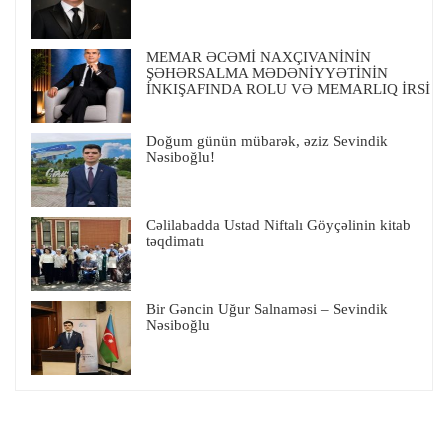
MEMAR ƏCƏMİ NAXÇIVANİNİN
ŞƏHƏRSALMA MƏDƏNİYYƏTİNİN
İNKIŞAFINDA ROLU VƏ MEMARLIQ İRSİ
Doğum günün mübarək, əziz Sevindik
Nəsiboğlu!
Cəlilabadda Ustad Niftalı Göyçəlinin kitab
təqdimatı
Bir Gəncin Uğur Salnaməsi – Sevindik
Nəsiboğlu