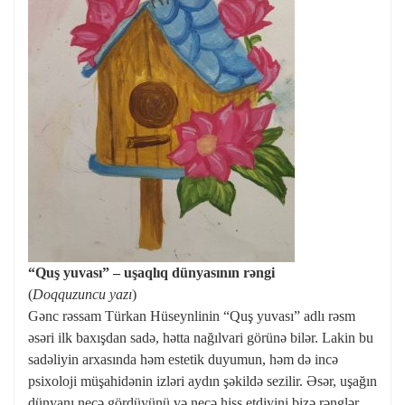
“Quş yuvası” – uşaqlıq dünyasının rəngi
(
Doqquzuncu yazı
)
Gənc rəssam Türkan Hüseynlinin “Quş yuvası” adlı rəsm
əsəri ilk baxışdan sadə, hətta nağılvari görünə bilər. Lakin bu
sadəliyin arxasında həm estetik duyumun, həm də incə
psixoloji müşahidənin izləri aydın şəkildə sezilir. Əsər, uşağın
dünyanı necə gördüyünü və necə hiss etdiyini bizə rənglər,