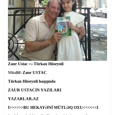
Zaur Ustac
və
Türkan Hüseynli
Müəllif:
Zaur USTAC
Türkan Hüseynli haqqında
ZAUR USTACIN YAZILARI
YAZARLAR.AZ
I>>>>>>BU HEKAYƏNİ MÜTLƏQ OXU<<<<<<I