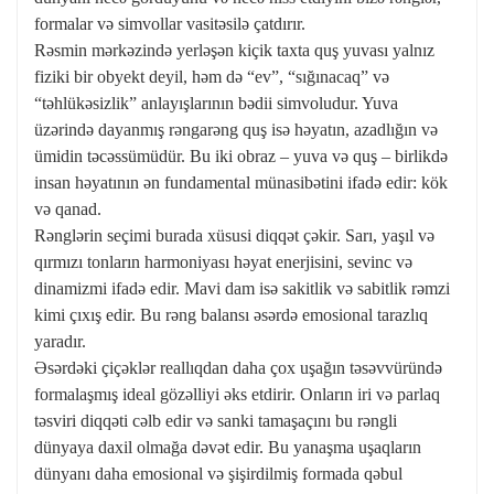
formalar və simvollar vasitəsilə çatdırır.
Rəsmin mərkəzində yerləşən kiçik taxta quş yuvası yalnız
fiziki bir obyekt deyil, həm də “ev”, “sığınacaq” və
“təhlükəsizlik” anlayışlarının bədii simvoludur. Yuva
üzərində dayanmış rəngarəng quş isə həyatın, azadlığın və
ümidin təcəssümüdür. Bu iki obraz – yuva və quş – birlikdə
insan həyatının ən fundamental münasibətini ifadə edir: kök
və qanad.
Rənglərin seçimi burada xüsusi diqqət çəkir. Sarı, yaşıl və
qırmızı tonların harmoniyası həyat enerjisini, sevinc və
dinamizmi ifadə edir. Mavi dam isə sakitlik və sabitlik rəmzi
kimi çıxış edir. Bu rəng balansı əsərdə emosional tarazlıq
yaradır.
Əsərdəki çiçəklər reallıqdan daha çox uşağın təsəvvüründə
formalaşmış ideal gözəlliyi əks etdirir. Onların iri və parlaq
təsviri diqqəti cəlb edir və sanki tamaşaçını bu rəngli
dünyaya daxil olmağa dəvət edir. Bu yanaşma uşaqların
dünyanı daha emosional və şişirdilmiş formada qəbul