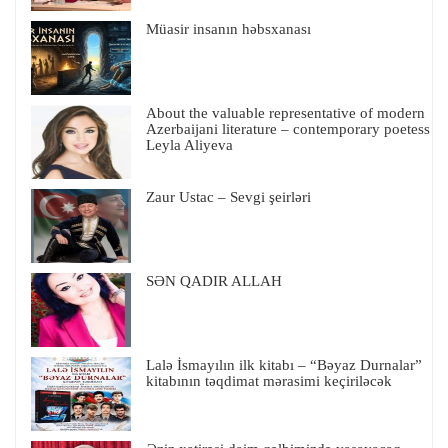
Müasir insanın həbsxanası
About the valuable representative of modern
Azerbaijani literature – contemporary poetess
Leyla Aliyeva
Zaur Ustac – Sevgi şeirləri
SƏN QADIR ALLAH
Lalə İsmayılın ilk kitabı – “Bəyaz Durnalar”
kitabının təqdimat mərasimi keçiriləcək