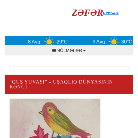
ZƏFƏR
news.az
8 Avq
29°C
9 Avq
30°C
BÖLMƏLƏR
“QUŞ YUVASI” – UŞAQLIQ DÜNYASININ
RƏNGI