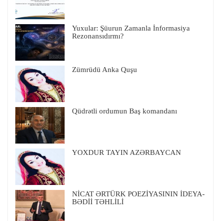
Yuxular: Şüurun Zamanla İnformasiya
Rezonansıdırmı?
Zümrüdü Anka Quşu
Qüdrətli ordumun Baş komandanı
YOXDUR TAYIN AZƏRBAYCAN
NİCAT ƏRTÜRK POEZİYASININ İDEYA-
BƏDİİ TƏHLİLİ