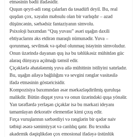
etməsinin bədii ifadəsidir.
Quşun qeyri-adi rəng çalarları da təsadüfi deyil. Bu, real
quşdan çox, xəyalın məhsulu olan bir varlıqdır – azad
düşüncənin, sərhədsiz fantaziyanın simvolu.
Psixoloji baxımdan “Quş yuvası” əsəri uşağın daxili
ehtiyaclarını əks etdirən maraqlı nümunədir. Yuva –
qorunmaq, sevilmək və qəbul olunmaq istəyinin simvoludur.
Onun üzərində dayanan quş isə bu təhlükəsiz mühitdən güc
alaraq dünyaya açılmağı təmsil edir.
Çiçəklərlə əhatələnmiş yuva ailə mühitinin istiliyini xatırladır.
Bu, uşağın ailəyə bağlılığını və sevgini rənglər vasitəsilə
ifadə etməsinin göstəricisidir.
Kompozisiya baxımından əsər mərkəzləşdirilmiş quruluşa
malikdir. Bütün diqqət yuva və onun üzərindəki quşa yönəlir.
Yan tərəflərdə yerləşən çiçəklər isə bu mərkəzi ideyanı
tamamlayan dekorativ elementlər kimi çıxış edir.
Fırça vuruşlarının sərbəstliyi və rənglərin bir qədər naiv
tətbiqi əsərə səmimiyyət və canlılıq qatır. Bu texnika
akademik dəqiqlikdən çox emosional ifadəyə üstünlük