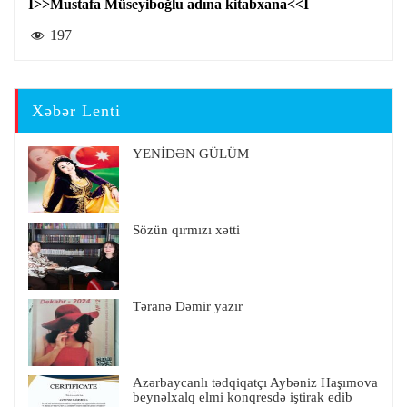
I>>Mustafa Müseyiboğlu adına kitabxana<<I
197
Xəbər Lenti
YENİDƏN GÜLÜM
Sözün qırmızı xətti
Təranə Dəmir yazır
Azərbaycanlı tədqiqatçı Aybəniz Haşımova
beynəlxalq elmi konqresdə iştirak edib