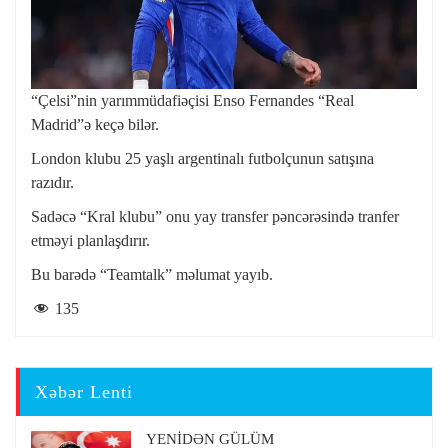
“Çelsi”nin yarımmüdafiəçisi Enso Fernandes “Real
Madrid”ə keçə bilər.
London klubu 25 yaşlı argentinalı futbolçunun satışına
razıdır.
Sadəcə “Kral klubu” onu yay transfer pəncərəsində tranfer
etməyi planlaşdırır.
Bu barədə “Teamtalk” məlumat yayıb.
135
Xəbər Lenti
YENİDƏN GÜLÜM