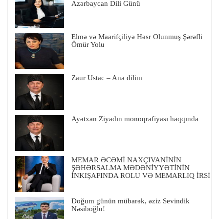
Azərbaycan Dili Günü
Elmə və Maarifçiliyə Həsr Olunmuş Şərəfli
Ömür Yolu
Zaur Ustac – Ana dilim
Ayətxan Ziyadın monoqrafiyası haqqında
MEMAR ƏCƏMİ NAXÇIVANİNİN
ŞƏHƏRSALMA MƏDƏNİYYƏTİNİN
İNKIŞAFINDA ROLU VƏ MEMARLIQ İRSİ
Doğum günün mübarək, əziz Sevindik
Nəsiboğlu!