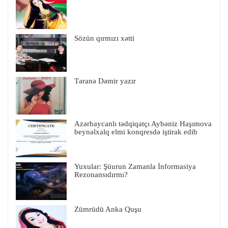
Sözün qırmızı xətti
Təranə Dəmir yazır
Azərbaycanlı tədqiqatçı Aybəniz Haşımova
beynəlxalq elmi konqresdə iştirak edib
Yuxular: Şüurun Zamanla İnformasiya
Rezonansıdırmı?
Zümrüdü Anka Quşu