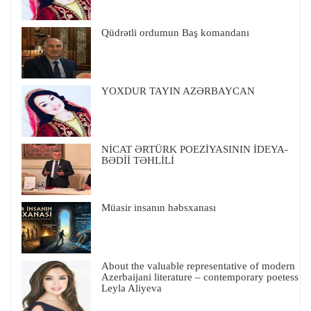
Qüdrətli ordumun Baş komandanı
YOXDUR TAYIN AZƏRBAYCAN
NİCAT ƏRTÜRK POEZİYASININ İDEYA-
BƏDİİ TƏHLİLİ
Müasir insanın həbsxanası
About the valuable representative of modern
Azerbaijani literature – contemporary poetess
Leyla Aliyeva