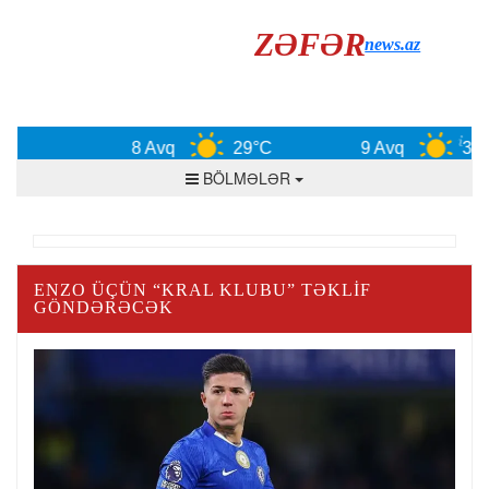
ZƏFƏR
news.az
8 Avq
29°C
9 Avq
30°
BÖLMƏLƏR
ENZO ÜÇÜN “KRAL KLUBU” TƏKLIF
GÖNDƏRƏCƏK