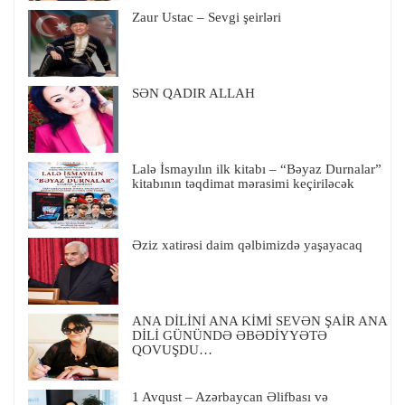
Zaur Ustac – Sevgi şeirləri
SƏN QADIR ALLAH
Lalə İsmayılın ilk kitabı – “Bəyaz Durnalar”
kitabının təqdimat mərasimi keçiriləcək
Əziz xatirəsi daim qəlbimizdə yaşayacaq
ANA DİLİNİ ANA KİMİ SEVƏN ŞAİR ANA
DİLİ GÜNÜNDƏ ƏBƏDİYYƏTƏ
QOVUŞDU…
1 Avqust – Azərbaycan Əlifbası və