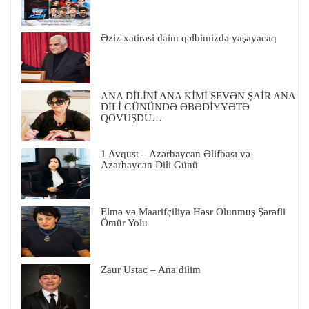
Əziz xatirəsi daim qəlbimizdə yaşayacaq
ANA DİLİNİ ANA KİMİ SEVƏN ŞAİR ANA
DİLİ GÜNÜNDƏ ƏBƏDİYYƏTƏ
QOVUŞDU…
1 Avqust – Azərbaycan Əlifbası və
Azərbaycan Dili Günü
Elmə və Maarifçiliyə Həsr Olunmuş Şərəfli
Ömür Yolu
Zaur Ustac – Ana dilim