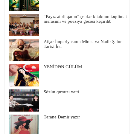
“Payız ətirli qadın” şeirlər kitabının təqdimat
mərasimi və poeziya gecəsi keçirilib
Afşar İmperiyasının Mirası və Nadir Şahın
Tarixi İrsi
YENİDƏN GÜLÜM
Sözün qırmızı xətti
Təranə Dəmir yazır