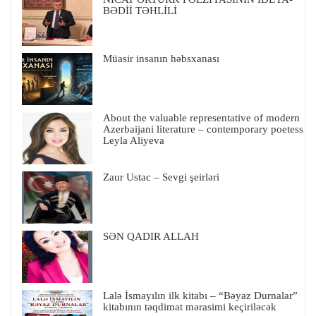
BƏDİİ TƏHLİLİ
Müasir insanın həbsxanası
About the valuable representative of modern
Azerbaijani literature – contemporary poetess
Leyla Aliyeva
Zaur Ustac – Sevgi şeirləri
SƏN QADIR ALLAH
Lalə İsmayılın ilk kitabı – “Bəyaz Durnalar”
kitabının təqdimat mərasimi keçiriləcək