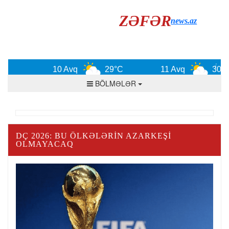
ZƏFƏR
news.az
10 Avq
29°C
11 Avq
30°C
BÖLMƏLƏR
DÇ 2026: BU ÖLKƏLƏRIN AZARKEŞI
OLMAYACAQ