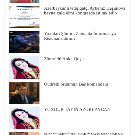
Azərbaycanlı tədqiqatçı Aybəniz Haşımova
beynəlxalq elmi konqresdə iştirak edib
Yuxular: Şüurun Zamanla İnformasiya
Rezonansıdırmı?
Zümrüdü Anka Quşu
Qüdrətli ordumun Baş komandanı
YOXDUR TAYIN AZƏRBAYCAN
NİCAT ƏRTÜRK POEZİYASININ İDEYA-