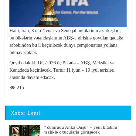
Haiti, İran, Kot-d’İvuar və Seneqal millilərinin azarkeşləri,
bu ölkələrin vətəndaşlarının ABŞ-a girişinə qoyulan qadağa
səbəbindən bu il keçiriləcək dünya çempionatına yollana
bilməyəcəklər.
Qeyd edək ki, DÇ-2026 üç ölkədə – ABŞ, Meksika və
Kanadada keçiriləcək. Turnir 11 iyun – 19 iyul tarixləri
arasında davam edəcək.
215
Xəbər Lenti
“Zümrüdü Anka Quşu” – yeni kitabım
tezliklə oxucularla görüşəcək