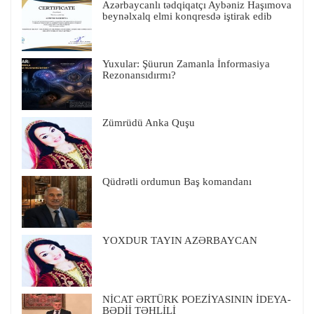
Azərbaycanlı tədqiqatçı Aybəniz Haşımova
beynəlxalq elmi konqresdə iştirak edib
Yuxular: Şüurun Zamanla İnformasiya
Rezonansıdırmı?
Zümrüdü Anka Quşu
Qüdrətli ordumun Baş komandanı
YOXDUR TAYIN AZƏRBAYCAN
NİCAT ƏRTÜRK POEZİYASININ İDEYA-
BƏDİİ TƏHLİLİ