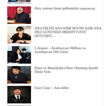
Əziz xatirəsi daim qəlbimizdə yaşayacaq
ANA DİLİNİ ANA KİMİ SEVƏN ŞAİR ANA
DİLİ GÜNÜNDƏ ƏBƏDİYYƏTƏ
QOVUŞDU…
1 Avqust – Azərbaycan Əlifbası və
Azərbaycan Dili Günü
Elmə və Maarifçiliyə Həsr Olunmuş Şərəfli
Ömür Yolu
Zaur Ustac – Ana dilim