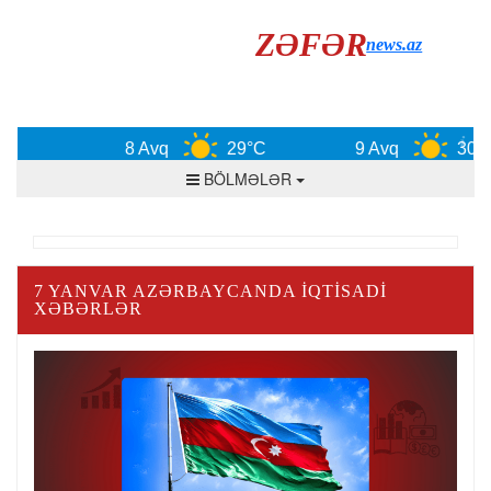
ZƏFƏR
news.az
8 Avq
29°C
9 Avq
30°C
BÖLMƏLƏR
7 YANVAR AZƏRBAYCANDA IQTISADI
XƏBƏRLƏR