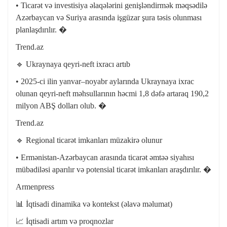
• Ticarət və investisiya əlaqələrini genişləndirmək məqsədilə
Azərbaycan və Suriya arasında işgüzar şura təsis olunması
planlaşdırılır. �
Trend.az
🔹 Ukraynaya qeyri-neft ixracı artıb
• 2025-ci ilin yanvar–noyabr aylarında Ukraynaya ixrac
olunan qeyri-neft məhsullarının həcmi 1,8 dəfə artaraq 190,2
milyon ABŞ dolları olub. �
Trend.az
🔹 Regional ticarət imkanları müzakirə olunur
• Ermənistan-Azərbaycan arasında ticarət əmtəə siyahısı
mübadiləsi aparılır və potensial ticarət imkanları araşdırılır. �
Armenpress
📊 İqtisadi dinamika və kontekst (əlavə məlumat)
📈 İqtisadi artım və proqnozlar