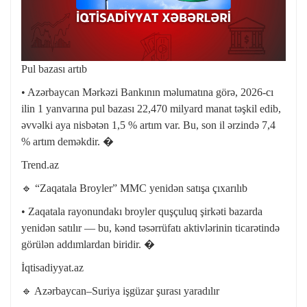
Pul bazası artıb
• Azərbaycan Mərkəzi Bankının məlumatına görə, 2026-cı
ilin 1 yanvarına pul bazası 22,470 milyard manat təşkil edib,
əvvəlki aya nisbətən 1,5 % artım var. Bu, son il ərzində 7,4
% artım deməkdir. �
Trend.az
🔹 “Zaqatala Broyler” MMC yenidən satışa çıxarılıb
• Zaqatala rayonundakı broyler quşçuluq şirkəti bazarda
yenidən satılır — bu, kənd təsərrüfatı aktivlərinin ticarətində
görülən addımlardan biridir. �
İqtisadiyyat.az
🔹 Azərbaycan–Suriya işgüzar şurası yaradılır