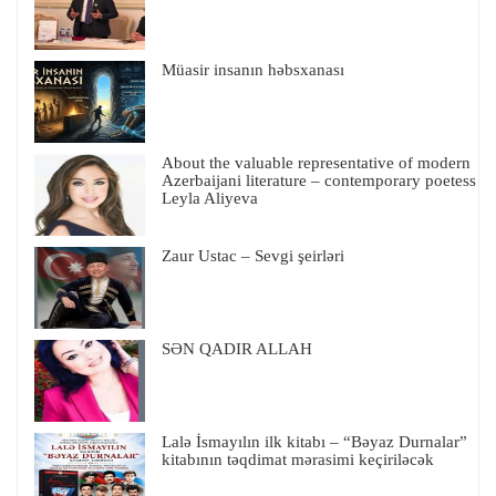
Müasir insanın həbsxanası
About the valuable representative of modern
Azerbaijani literature – contemporary poetess
Leyla Aliyeva
Zaur Ustac – Sevgi şeirləri
SƏN QADIR ALLAH
Lalə İsmayılın ilk kitabı – “Bəyaz Durnalar”
kitabının təqdimat mərasimi keçiriləcək