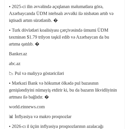
• 2025-ci ilin əvvəlində açıqlanan məlumatlara görə,
Azərbaycanda ÜDM istehsalı əvvəlki ilə nisbətən artıb və
iqtisadi artım sürətlənib. �
• Turk dövlətləri koalisiyası çərçivəsində ümumi ÜDM
təxminən $1.79 trilyon təşkil edib və Azərbaycan da bu
artıma qatılıb. �
Banker.az
abc.az
📉 Pul və maliyyə göstəriciləri
• Mərkəzi Bank və hökumət ölkədə pul bazasının
genişləndiyini nümayiş etdirir ki, bu da bazarın likvidliyinin
artması ilə bağlıdır. �
world.einnews.com
📊 İnflyasiya və makro proqnozlar
• 2026-cı il üçün inflyasiya proqnozlarının azalacağı