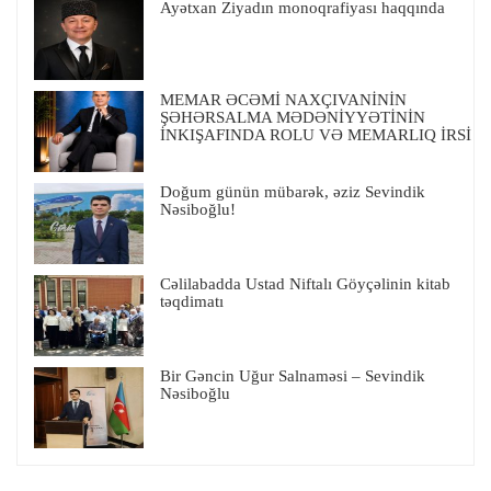
Ayətxan Ziyadın monoqrafiyası haqqında
MEMAR ƏCƏMİ NAXÇIVANİNİN
ŞƏHƏRSALMA MƏDƏNİYYƏTİNİN
İNKIŞAFINDA ROLU VƏ MEMARLIQ İRSİ
Doğum günün mübarək, əziz Sevindik
Nəsiboğlu!
Cəlilabadda Ustad Niftalı Göyçəlinin kitab
təqdimatı
Bir Gəncin Uğur Salnaməsi – Sevindik
Nəsiboğlu