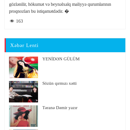
gözlənilir, hökumət və beynəlxalq maliyyə qurumlarının
proqnozları bu istiqamətdədir. �
163
Xəbər Lenti
YENİDƏN GÜLÜM
Sözün qırmızı xətti
Təranə Dəmir yazır