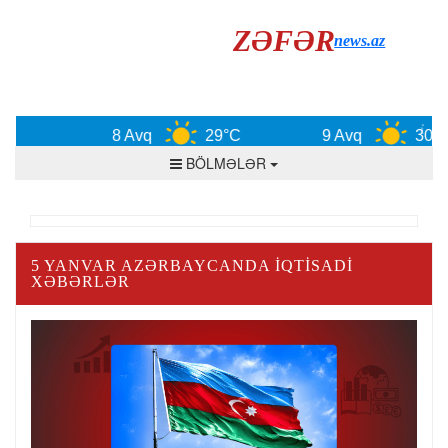
ZƏFƏR
news.az
8 Avq
29°C
9 Avq
30°C
BÖLMƏLƏR
5 YANVAR AZƏRBAYCANDA IQTISADI
XƏBƏRLƏR