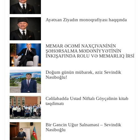
Ayətxan Ziyadın monoqrafiyası haqqında
MEMAR ƏCƏMİ NAXÇIVANİNİN
ŞƏHƏRSALMA MƏDƏNİYYƏTİNİN
İNKIŞAFINDA ROLU VƏ MEMARLIQ İRSİ
Doğum günün mübarək, əziz Sevindik
Nəsiboğlu!
Cəlilabadda Ustad Niftalı Göyçəlinin kitab
təqdimatı
Bir Gəncin Uğur Salnaməsi – Sevindik
Nəsiboğlu