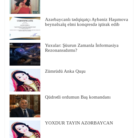
Azərbaycanlı tədqiqatçı Aybəniz Haşımova
beynəlxalq elmi konqresdə iştirak edib
Yuxular: Şüurun Zamanla İnformasiya
Rezonansıdırmı?
Zümrüdü Anka Quşu
Qüdrətli ordumun Baş komandanı
YOXDUR TAYIN AZƏRBAYCAN