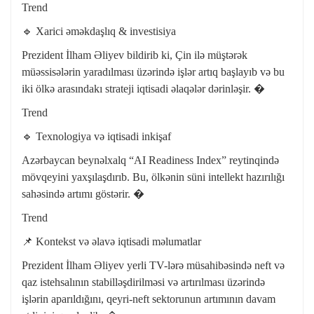
Trend
🔹 Xarici əməkdaşlıq & investisiya
Prezident İlham Əliyev bildirib ki, Çin ilə müştərək
müəssisələrin yaradılması üzərində işlər artıq başlayıb və bu
iki ölkə arasındakı strateji iqtisadi əlaqələr dərinləşir. �
Trend
🔹 Texnologiya və iqtisadi inkişaf
Azərbaycan beynəlxalq “AI Readiness Index” reytinqində
mövqeyini yaxşılaşdırıb. Bu, ölkənin süni intellekt hazırılığı
sahəsində artımı göstərir. �
Trend
📌 Kontekst və əlavə iqtisadi məlumatlar
Prezident İlham Əliyev yerli TV-lərə müsahibəsində neft və
qaz istehsalının stabilləşdirilməsi və artırılması üzərində
işlərin aparıldığını, qeyri-neft sektorunun artımının davam