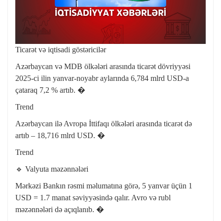
Ticarət və iqtisadi göstəricilər
Azərbaycan və MDB ölkələri arasında ticarət dövriyyəsi
2025-ci ilin yanvar-noyabr aylarında 6,784 mlrd USD-a
çataraq 7,2 % artıb. �
Trend
Azərbaycan ilə Avropa İttifaqı ölkələri arasında ticarət də
artıb – 18,716 mlrd USD. �
Trend
🔹 Valyuta məzənnələri
Mərkəzi Bankın rəsmi məlumatına görə, 5 yanvar üçün 1
USD = 1.7 manat səviyyəsində qalır. Avro və rubl
məzənnələri də açıqlanıb. �