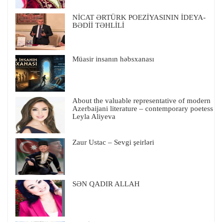
NİCAT ƏRTÜRK POEZİYASININ İDEYA-
BƏDİİ TƏHLİLİ
Müasir insanın həbsxanası
About the valuable representative of modern
Azerbaijani literature – contemporary poetess
Leyla Aliyeva
Zaur Ustac – Sevgi şeirləri
SƏN QADIR ALLAH