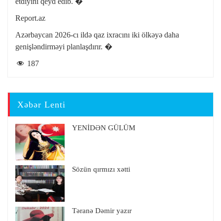
etdiyini qeyd edib. �
Report.az
Azərbaycan 2026-cı ildə qaz ixracını iki ölkəyə daha
genişləndirməyi planlaşdırır. �
187
Xəbər Lenti
YENİDƏN GÜLÜM
Sözün qırmızı xətti
Təranə Dəmir yazır