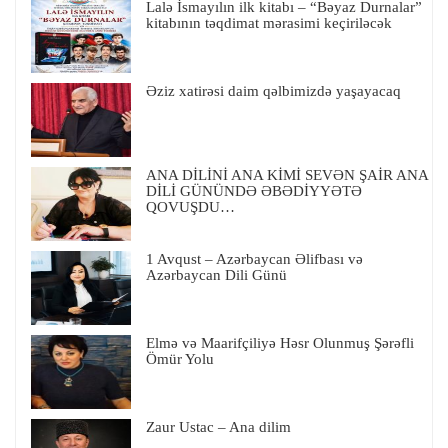
Lalə İsmayılın ilk kitabı – “Bəyaz Durnalar”
kitabının təqdimat mərasimi keçiriləcək
Əziz xatirəsi daim qəlbimizdə yaşayacaq
ANA DİLİNİ ANA KİMİ SEVƏN ŞAİR ANA
DİLİ GÜNÜNDƏ ƏBƏDİYYƏTƏ
QOVUŞDU…
1 Avqust – Azərbaycan Əlifbası və
Azərbaycan Dili Günü
Elmə və Maarifçiliyə Həsr Olunmuş Şərəfli
Ömür Yolu
Zaur Ustac – Ana dilim