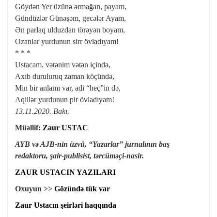
Göydən Yer üzünə ərmağan, payam,
Gündüzlər Günəşəm, gecələr Ayam,
Ən parlaq ulduzdan törəyən boyam,
Ozanlar yurdunun sirr övladıyam!
* * *
Ustacam, vətənim vətən içində,
Axıb duruluruq zaman köçündə,
Min bir anlamı var, adi “heç”in də,
Aqillər yurdunun pir övladıyam!
13.11.2020. Bakı.
Müəllif:
Zaur USTAC
AYB və AJB-nin üzvü, “Yazarlar” jurnalının baş
redaktoru,
şair-publisist, tərcüməçi-nasir.
ZAUR USTACIN YAZILARI
Oxuyun >>
Gözündə tük var
Zaur Ustacın şeirləri haqqında