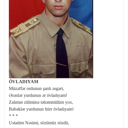
ÖVLADIYAM
Müzəffər ordunun şanlı əsgəri,
Ərənlər yurdunun ər övladıyam!
Zalımın zülmünə təhəmmülüm yox,
Babəklər yurdunun hürr övladıyam!
* * *
Ustadım Nəsimi, sözümüz sözdü,