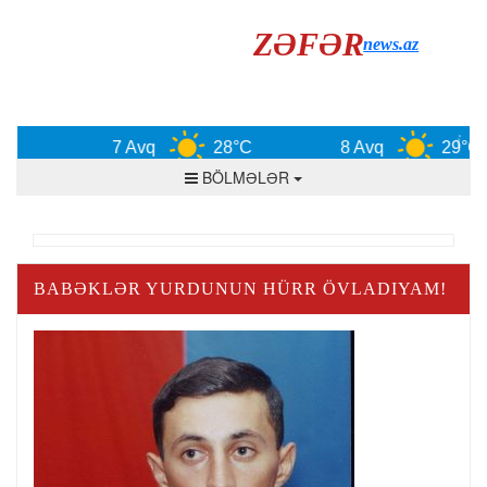
ZƏFƏR
news.az
7 Avq
28°C
8 Avq
29°C
BÖLMƏLƏR
BABƏKLƏR YURDUNUN HÜRR ÖVLADIYAM!