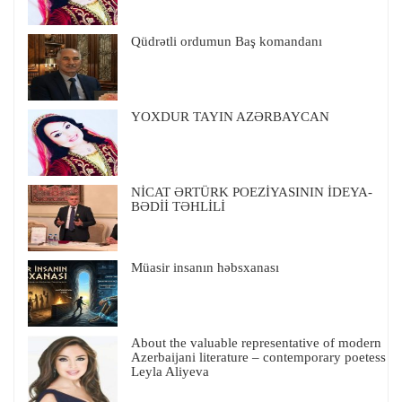
Qüdrətli ordumun Baş komandanı
YOXDUR TAYIN AZƏRBAYCAN
NİCAT ƏRTÜRK POEZİYASININ İDEYA-
BƏDİİ TƏHLİLİ
Müasir insanın həbsxanası
About the valuable representative of modern
Azerbaijani literature – contemporary poetess
Leyla Aliyeva