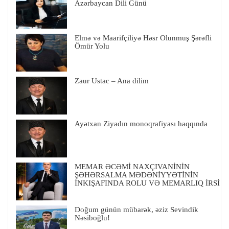
Azərbaycan Dili Günü
Elmə və Maarifçiliyə Həsr Olunmuş Şərəfli
Ömür Yolu
Zaur Ustac – Ana dilim
Ayətxan Ziyadın monoqrafiyası haqqında
MEMAR ƏCƏMİ NAXÇIVANİNİN
ŞƏHƏRSALMA MƏDƏNİYYƏTİNİN
İNKIŞAFINDA ROLU VƏ MEMARLIQ İRSİ
Doğum günün mübarək, əziz Sevindik
Nəsiboğlu!