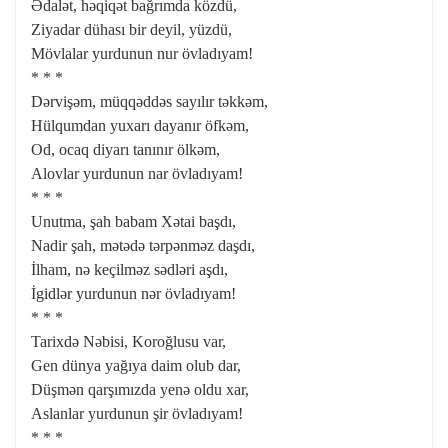
Ədalət, həqiqət bağrımda közdü,
Ziyadar dühası bir deyil, yüzdü,
Mövlalar yurdunun nur övladıyam!
* * *
Dərvişəm, müqqəddəs sayılır təkkəm,
Hülqumdan yuxarı dayanır öfkəm,
Od, ocaq diyarı tanınır ölkəm,
Alovlar yurdunun nar övladıyam!
* * *
Unutma, şah babam Xətai başdı,
Nadir şah, mətədə tərpənməz daşdı,
İlham, nə keçilməz sədləri aşdı,
İgidlər yurdunun nər övladıyam!
* * *
Tarixdə Nəbisi, Koroğlusu var,
Gen dünya yağıya daim olub dar,
Düşmən qarşımızda yenə oldu xar,
Aslanlar yurdunun şir övladıyam!
* * *