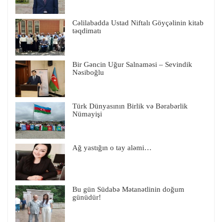
Cəlilabadda Ustad Niftalı Göyçəlinin kitab
təqdimatı
Bir Gəncin Uğur Salnaməsi – Sevindik
Nəsiboğlu
Türk Dünyasının Birlik və Bərabərlik
Nümayişi
Ağ yastığın o tay aləmi…
Bu gün Südabə Mətanətlinin doğum
günüdür!