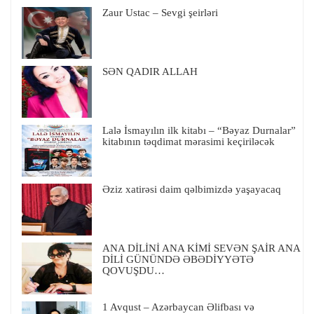
Zaur Ustac – Sevgi şeirləri
SƏN QADIR ALLAH
Lalə İsmayılın ilk kitabı – “Bəyaz Durnalar”
kitabının təqdimat mərasimi keçiriləcək
Əziz xatirəsi daim qəlbimizdə yaşayacaq
ANA DİLİNİ ANA KİMİ SEVƏN ŞAİR ANA
DİLİ GÜNÜNDƏ ƏBƏDİYYƏTƏ
QOVUŞDU…
1 Avqust – Azərbaycan Əlifbası və