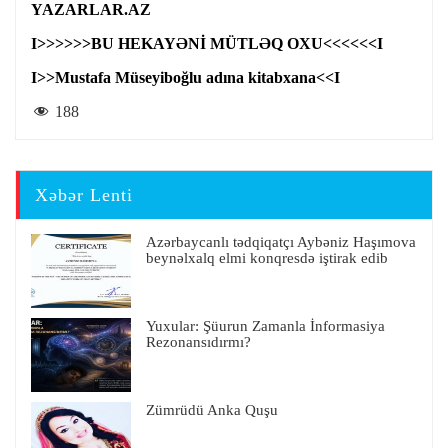
YAZARLAR.AZ
I>>>>>>BU HEKAYƏNİ MÜTLƏQ OXU<<<<<<I
I>>Mustafa Müseyiboğlu adına kitabxana<<I
188
Xəbər Lenti
Azərbaycanlı tədqiqatçı Aybəniz Haşımova
beynəlxalq elmi konqresdə iştirak edib
Yuxular: Şüurun Zamanla İnformasiya
Rezonansıdırmı?
Zümrüdü Anka Quşu