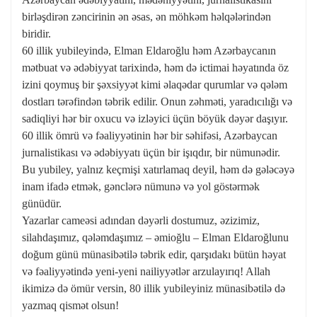
birləşdirən zəncirinin ən əsas, ən möhkəm həlqələrindən
biridir.
60 illik yubileyində, Elman Eldaroğlu həm Azərbaycanın
mətbuat və ədəbiyyat tarixində, həm də ictimai həyatında öz
izini qoymuş bir şəxsiyyət kimi əlaqədar qurumlar və qələm
dostları tərəfindən təbrik edilir. Onun zəhməti, yaradıcılığı və
sadiqliyi hər bir oxucu və izləyici üçün böyük dəyər daşıyır.
60 illik ömrü və fəaliyyətinin hər bir səhifəsi, Azərbaycan
jurnalistikası və ədəbiyyatı üçün bir işıqdır, bir nümunədir.
Bu yubiley, yalnız keçmişi xatırlamaq deyil, həm də gələcəyə
inam ifadə etmək, gənclərə nümunə və yol göstərmək
günüdür.
Yazarlar cameəsi adından dəyərli dostumuz, əzizimiz,
silahdaşımız, qələmdaşımız – əmioğlu – Elman Eldaroğlunu
doğum günü münasibətilə təbrik edir, qarşıdakı bütün həyat
və fəaliyyətində yeni-yeni nailiyyətlər arzulayırıq! Allah
ikimizə də ömür versin, 80 illik yubileyiniz münasibətilə də
yazmaq qismət olsun!