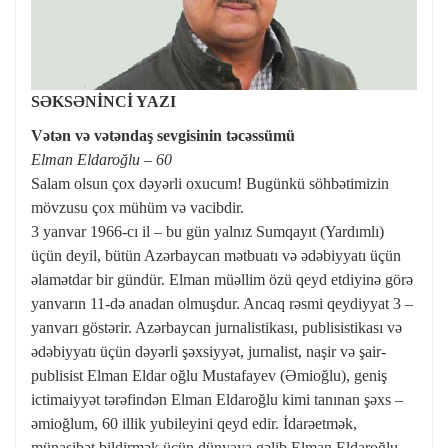
SƏKSƏNİNCİ YAZI
Vətən və vətəndaş sevgisinin təcəssümü
Elman Eldaroğlu – 60
Salam olsun çox dəyərli oxucum! Bugünkü söhbətimizin
mövzusu çox mühüm və vacibdir.
3 yanvar 1966-cı il – bu gün yalnız Sumqayıt (Yardımlı)
üçün deyil, bütün Azərbaycan mətbuatı və ədəbiyyatı üçün
əlamətdar bir gündür. Elman müəllim özü qeyd etdiyinə görə
yanvarın 11-də anadan olmuşdur. Ancaq rəsmi qeydiyyat 3 –
yanvarı göstərir. Azərbaycan jurnalistikası, publisistikası və
ədəbiyyatı üçün dəyərli şəxsiyyət, jurnalist, naşir və şair-
publisist Elman Eldar oğlu Mustafayev (Əmioğlu), geniş
ictimaiyyət tərəfindən Elman Eldaroğlu kimi tanınan şəxs –
əmioğlum, 60 illik yubileyini qeyd edir. İdarəetmək,
münasibət bildirmək üçün dünyaya gəlib Elman Eldaroğlu.