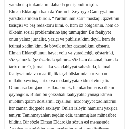
yaradıcılıq imkanlarını daha da genişləndirmişdir.
Elman Eldaroğlu həm də Yardımlı Xeyriyyə Cəmiyyətinin
yaradıcılarından biridir. “Yardımlının səsi” müstəqil qəzetinin
təsisçisi və baş redaktoru kimi, o, həm öz bölgəsinin, həm də
ölkənin sosial problemlərinə işıq tutmuşdur. Bu fəaliyyət
onun yalnız jurnalist, yazıçı və publisist kimi deyil, həm də
ictimai xadim kimi də böyük nüfuz qazandığını göstərir.
Elman Eldaroğlunun həyat yolu və yaradıcılığı göstərir ki,
söz yalnız kağız üzərində qalmır – söz həm də əməl, həm də
tarix olur. O, jurnalistika və ədəbiyyat sahəsində, ictimai
fəaliyyətində və maarifçilik təşəbbüslərində hər zaman
millətin xeyrinə, tarixə və mədəniyyətə xidmət etmişdir.
Onun əsərləri gənc nəsillərə örnək, həmkarlarına isə ilham
qaynağıdır. Bütün bu çoxsahəli fəaliyyətilə yanaşı Elman
müəllim qələm dostlarını, ziyalıları, mədəniyyət xadimlərini
hər zaman diqqətdə saxlayır. Onları izləyir, hamısını yaxşıca
tanıyır. Tanınmayanları təqdim edir, tanınmışlara münasibət
bildirir. Bir sözlə Elman Eldaroğlu sözün əsl mənasında
Azərbaycan ədəbiyyatını, mədəniyyətini, jurnalistikasını