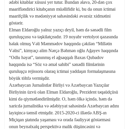
ədəbi kitablar xüsusi yer tutur. Bundan əlavə, 20-dən çox
maarifləndirici kitabçanın müəllifidir ki, bu da onun ictimai
maarifçilik və mədəniyyət sahəsindəki əvəzsiz xidmətini
göstərir.
Elman Eldaroğlu yalnız yazıçı deyil, həm də sənədli film
quruluşçusu və təşkilatçısıdır. 19 noyabr vertolyot qəzasında
həlak olmuş Vəli Məmmədov haqqında çəkilən “Millətin
Vəlisi”, kimyaçı alim Nərçə Bəhmən oğlu Ağayev haqqında
“Odlu həyat”, tanınmış el ağsaqqalı Baxas Qubadov
haqqında isə “Söz və əməl sahibi” sənədli filmlərinin
quruluşçu rejissoru olaraq ictimai yaddaşın formalaşmasına
böyük töhfə vermişdir.
Azərbaycan Jurnalistlər Birliyi və Azərbaycan Yazıçılar
Birliyinin üzvü olan Elman Eldaroğlu, Prezident təqaüdçüsü
kimi də qiymətləndirilmişdir. O, həm ölkə içində, həm də
xaricdə jurnalistika və ədəbiyyat sahəsində Azərbaycan adını
layiqincə təmsil etmişdir. 2015-2020-ci illərdə ABŞ-ın
Miçiqan ştatında yaşaması və orada fəaliyyət göstərməsi
onun beynəlxalq perspektivə malik düşüncəsini və