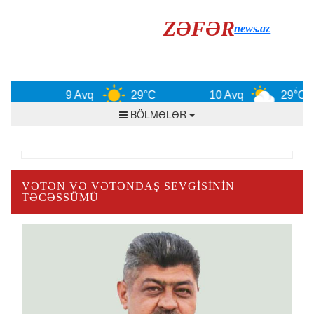
ZƏFƏR
news.az
9 Avq
29°C
10 Avq
29°C
BÖLMƏLƏR
VƏTƏN VƏ VƏTƏNDAŞ SEVGISININ
TƏCƏSSÜMÜ