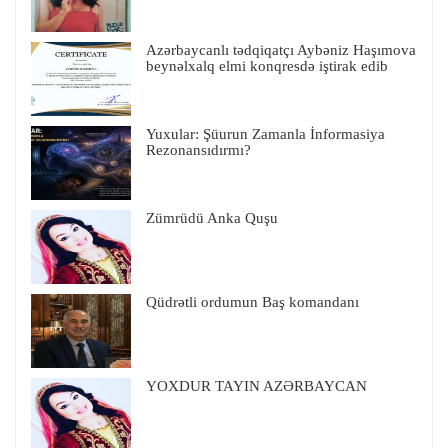
Azərbaycanlı tədqiqatçı Aybəniz Haşımova
beynəlxalq elmi konqresdə iştirak edib
Yuxular: Şüurun Zamanla İnformasiya
Rezonansıdırmı?
Zümrüdü Anka Quşu
Qüdrətli ordumun Baş komandanı
YOXDUR TAYIN AZƏRBAYCAN