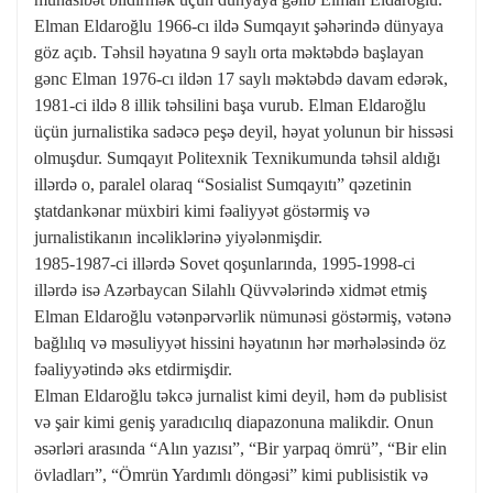
Elman Eldaroğlu 1966-cı ildə Sumqayıt şəhərində dünyaya
göz açıb. Təhsil həyatına 9 saylı orta məktəbdə başlayan
gənc Elman 1976-cı ildən 17 saylı məktəbdə davam edərək,
1981-ci ildə 8 illik təhsilini başa vurub. Elman Eldaroğlu
üçün jurnalistika sadəcə peşə deyil, həyat yolunun bir hissəsi
olmuşdur. Sumqayıt Politexnik Texnikumunda təhsil aldığı
illərdə o, paralel olaraq “Sosialist Sumqayıtı” qəzetinin
ştatdankənar müxbiri kimi fəaliyyət göstərmiş və
jurnalistikanın incəliklərinə yiyələnmişdir.
1985-1987-ci illərdə Sovet qoşunlarında, 1995-1998-ci
illərdə isə Azərbaycan Silahlı Qüvvələrində xidmət etmiş
Elman Eldaroğlu vətənpərvərlik nümunəsi göstərmiş, vətənə
bağlılıq və məsuliyyət hissini həyatının hər mərhələsində öz
fəaliyyətində əks etdirmişdir.
Elman Eldaroğlu təkcə jurnalist kimi deyil, həm də publisist
və şair kimi geniş yaradıcılıq diapazonuna malikdir. Onun
əsərləri arasında “Alın yazısı”, “Bir yarpaq ömrü”, “Bir elin
övladları”, “Ömrün Yardımlı döngəsi” kimi publisistik və