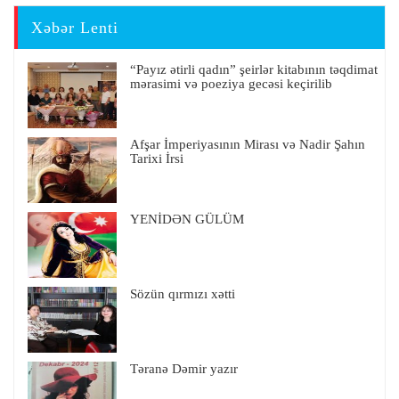
Xəbər Lenti
“Payız ətirli qadın” şeirlər kitabının təqdimat
mərasimi və poeziya gecəsi keçirilib
Afşar İmperiyasının Mirası və Nadir Şahın
Tarixi İrsi
YENİDƏN GÜLÜM
Sözün qırmızı xətti
Təranə Dəmir yazır