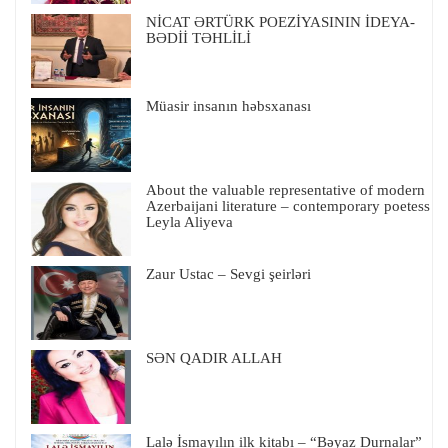
NİCAT ƏRTÜRK POEZİYASININ İDEYA-
BƏDİİ TƏHLİLİ
Müasir insanın həbsxanası
About the valuable representative of modern
Azerbaijani literature – contemporary poetess
Leyla Aliyeva
Zaur Ustac – Sevgi şeirləri
SƏN QADIR ALLAH
Lalə İsmayılın ilk kitabı – “Bəyaz Durnalar”