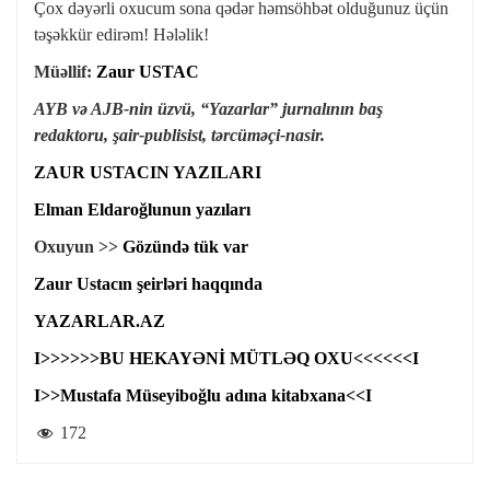
Çox dəyərli oxucum sona qədər həmsöhbət olduğunuz üçün
təşəkkür edirəm! Hələlik!
Müəllif:
Zaur USTAC
AYB və AJB-nin üzvü, “Yazarlar” jurnalının baş
redaktoru,
şair-publisist, tərcüməçi-nasir.
ZAUR USTACIN YAZILARI
Elman Eldaroğlunun yazıları
Oxuyun >>
Gözündə tük var
Zaur Ustacın şeirləri haqqında
YAZARLAR.AZ
I>>>>>>BU HEKAYƏNİ MÜTLƏQ OXU<<<<<<I
I>>Mustafa Müseyiboğlu adına kitabxana<<I
172