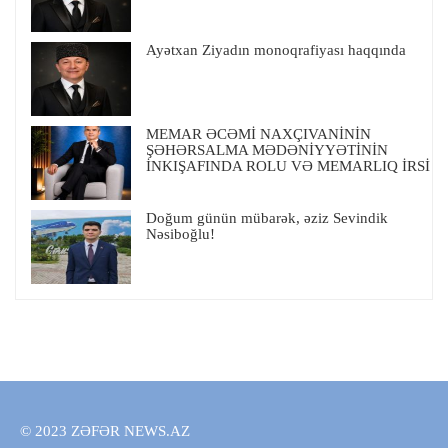
Ayətxan Ziyadın monoqrafiyası haqqında
MEMAR ƏCƏMİ NAXÇIVANİNİN
ŞƏHƏRSALMA MƏDƏNİYYƏTİNİN
İNKIŞAFINDA ROLU VƏ MEMARLIQ İRSİ
Doğum günün mübarək, əziz Sevindik
Nəsiboğlu!
© 2023 ZƏFƏR NEWS.AZ