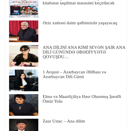
kitabının təqdimat mərasimi keçiriləcək
Əziz xatirəsi daim qəlbimizdə yaşayacaq
ANA DİLİNİ ANA KİMİ SEVƏN ŞAİR ANA
DİLİ GÜNÜNDƏ ƏBƏDİYYƏTƏ
QOVUŞDU…
1 Avqust – Azərbaycan Əlifbası və
Azərbaycan Dili Günü
Elmə və Maarifçiliyə Həsr Olunmuş Şərəfli
Ömür Yolu
Zaur Ustac – Ana dilim