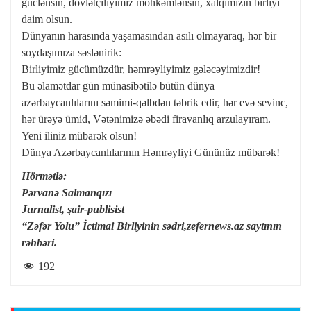
güclənsin, dövlətçiliyimiz möhkəmlənsin, xalqımızın birliyi
daim olsun.
Dünyanın harasında yaşamasından asılı olmayaraq, hər bir
soydaşımıza səslənirik:
Birliyimiz gücümüzdür, həmrəyliyimiz gələcəyimizdir!
Bu əlamətdar gün münasibətilə bütün dünya
azərbaycanlılarını səmimi-qəlbdən təbrik edir, hər evə sevinc,
hər ürəyə ümid, Vətənimizə əbədi firavanlıq arzulayıram.
Yeni iliniz mübarək olsun!
Dünya Azərbaycanlılarının Həmrəyliyi Gününüz mübarək!
Hörmətlə:
Pərvanə Salmanqızı
Jurnalist, şair-publisist
“Zəfər Yolu” İctimai Birliyinin sədri,zefernews.az saytının
rəhbəri.
192