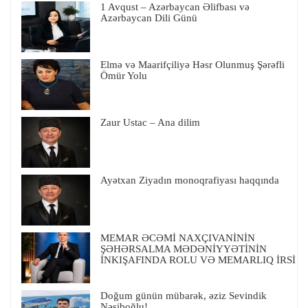
1 Avqust – Azərbaycan Əlifbası və
Azərbaycan Dili Günü
Elmə və Maarifçiliyə Həsr Olunmuş Şərəfli
Ömür Yolu
Zaur Ustac – Ana dilim
Ayətxan Ziyadın monoqrafiyası haqqında
MEMAR ƏCƏMİ NAXÇIVANİNİN
ŞƏHƏRSALMA MƏDƏNİYYƏTİNİN
İNKIŞAFINDA ROLU VƏ MEMARLIQ İRSİ
Doğum günün mübarək, əziz Sevindik
Nəsiboğlu!