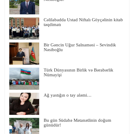
Cəlilabadda Ustad Niftalı Göyçəlinin kitab
təqdimatı
Bir Gəncin Uğur Salnaməsi – Sevindik
Nəsiboğlu
Türk Dünyasının Birlik və Bərabərlik
Nümayişi
Ağ yastığın o tay aləmi…
Bu gün Südabə Mətanətlinin doğum
günüdür!