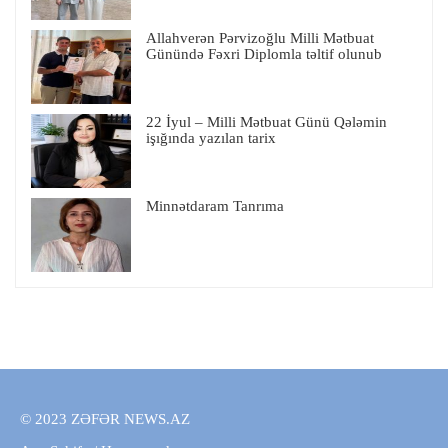
Allahverən Pərvizoğlu Milli Mətbuat
Günündə Fəxri Diplomla təltif olunub
22 İyul – Milli Mətbuat Günü Qələmin
işığında yazılan tarix
Minnətdaram Tanrıma
© 2023 ZƏFƏR NEWS.AZ