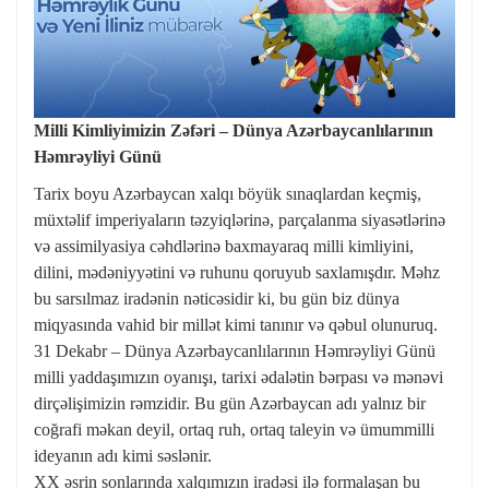
Milli Kimliyimizin Zəfəri – Dünya Azərbaycanlılarının
Həmrəyliyi Günü
Tarix boyu Azərbaycan xalqı böyük sınaqlardan keçmiş,
müxtəlif imperiyaların təzyiqlərinə, parçalanma siyasətlərinə
və assimilyasiya cəhdlərinə baxmayaraq milli kimliyini,
dilini, mədəniyyətini və ruhunu qoruyub saxlamışdır. Məhz
bu sarsılmaz iradənin nəticəsidir ki, bu gün biz dünya
miqyasında vahid bir millət kimi tanınır və qəbul olunuruq.
31 Dekabr – Dünya Azərbaycanlılarının Həmrəyliyi Günü
milli yaddaşımızın oyanışı, tarixi ədalətin bərpası və mənəvi
dirçəlişimizin rəmzidir. Bu gün Azərbaycan adı yalnız bir
coğrafi məkan deyil, ortaq ruh, ortaq taleyin və ümummilli
ideyanın adı kimi səslənir.
XX əsrin sonlarında xalqımızın iradəsi ilə formalaşan bu