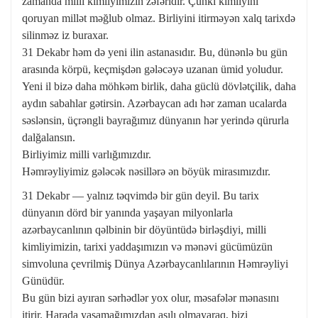
zamanda milli kimliyimizin zəfəridir. Çünki kimliyini
qoruyan millət məğlub olmaz. Birliyini itirməyən xalq tarixdə
silinməz iz buraxar.
31 Dekabr həm də yeni ilin astanasıdır. Bu, dünənlə bu gün
arasında körpü, keçmişdən gələcəyə uzanan ümid yoludur.
Yeni il bizə daha möhkəm birlik, daha güclü dövlətçilik, daha
aydın sabahlar gətirsin. Azərbaycan adı hər zaman ucalarda
səslənsin, üçrəngli bayrağımız dünyanın hər yerində qürurla
dalğalansın.
Birliyimiz milli varlığımızdır.
Həmrəyliyimiz gələcək nəsillərə ən böyük mirasımızdır.
31 Dekabr — yalnız təqvimdə bir gün deyil. Bu tarix
dünyanın dörd bir yanında yaşayan milyonlarla
azərbaycanlının qəlbinin bir döyüntüdə birləşdiyi, milli
kimliyimizin, tarixi yaddaşımızın və mənəvi gücümüzün
simvoluna çevrilmiş Dünya Azərbaycanlılarının Həmrəyliyi
Günüdür.
Bu gün bizi ayıran sərhədlər yox olur, məsafələr mənasını
itirir. Harada yaşamağımızdan asılı olmayaraq, bizi