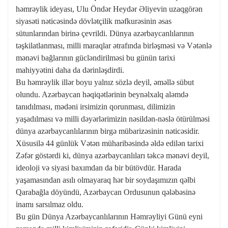
həmrəylik ideyası, Ulu Öndər Heydər Əliyevin uzaqgörən
siyasəti nəticəsində dövlətçilik məfkurəsinin əsas
sütunlarından birinə çevrildi. Dünya azərbaycanlılarının
təşkilatlanması, milli maraqlar ətrafında birləşməsi və Vətənlə
mənəvi bağlarının gücləndirilməsi bu günün tarixi
mahiyyətini daha da dərinləşdirdi.
Bu həmrəylik illər boyu yalnız sözlə deyil, əməllə sübut
olundu. Azərbaycan həqiqətlərinin beynəlxalq aləmdə
tanıdılması, mədəni irsimizin qorunması, dilimizin
yaşadılması və milli dəyərlərimizin nəsildən-nəslə ötürülməsi
dünya azərbaycanlılarının birgə mübarizəsinin nəticəsidir.
Xüsusilə 44 günlük Vətən müharibəsində əldə edilən tarixi
Zəfər göstərdi ki, dünya azərbaycanlıları təkcə mənəvi deyil,
ideoloji və siyasi baxımdan da bir bütövdür. Harada
yaşamasından asılı olmayaraq hər bir soydaşımızın qəlbi
Qarabağla döyündü, Azərbaycan Ordusunun qələbəsinə
inamı sarsılmaz oldu.
Bu gün Dünya Azərbaycanlılarının Həmrəyliyi Günü eyni