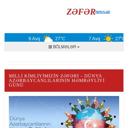
ZƏFƏR
news.az
6 Avq
27°C
7 Avq
27°C
BÖLMƏLƏR
MILLI KIMLIYIMIZIN ZƏFƏRI – DÜNYA
AZƏRBAYCANLILARININ HƏMRƏYLIYI
GÜNÜ