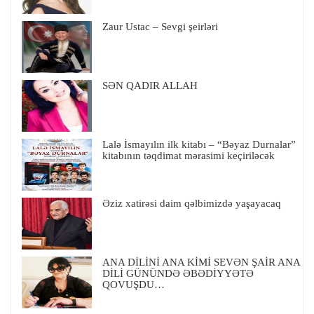
Zaur Ustac – Sevgi şeirləri
SƏN QADIR ALLAH
Lalə İsmayılın ilk kitabı – “Bəyaz Durnalar”
kitabının təqdimat mərasimi keçiriləcək
Əziz xatirəsi daim qəlbimizdə yaşayacaq
ANA DİLİNİ ANA KİMİ SEVƏN ŞAİR ANA
DİLİ GÜNÜNDƏ ƏBƏDİYYƏTƏ
QOVUŞDU…