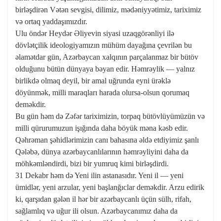
birləşdirən Vətən sevgisi, dilimiz, mədəniyyətimiz, tariximiz
və ortaq yaddaşımızdır.
Ulu öndər Heydər Əliyevin siyasi uzaqgörənliyi ilə
dövlətçilik ideologiyamızın mühüm dayağına çevrilən bu
əlamətdar gün, Azərbaycan xalqının parçalanmaz bir bütöv
olduğunu bütün dünyaya bəyan edir. Həmrəylik — yalnız
birlikdə olmaq deyil, bir amal uğrunda eyni ürəklə
döyünmək, milli maraqları harada olursa-olsun qorumaq
deməkdir.
Bu gün həm də Zəfər tariximizin, torpaq bütövlüyümüzün və
milli qürurumuzun işığında daha böyük məna kəsb edir.
Qəhrəman şəhidlərimizin canı bahasına əldə etdiyimiz şanlı
Qələbə, dünya azərbaycanlılarının həmrəyliyini daha da
möhkəmləndirdi, bizi bir yumruq kimi birləşdirdi.
31 Dekabr həm də Yeni ilin astanasıdır. Yeni il — yeni
ümidlər, yeni arzular, yeni başlanğıclar deməkdir. Arzu edirik
ki, qarşıdan gələn il hər bir azərbaycanlı üçün sülh, rifah,
sağlamlıq və uğur ili olsun. Azərbaycanımız daha da