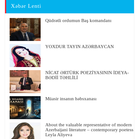
Xəbər Lenti
Qüdrətli ordumun Baş komandanı
YOXDUR TAYIN AZƏRBAYCAN
NİCAT ƏRTÜRK POEZİYASININ İDEYA-
BƏDİİ TƏHLİLİ
Müasir insanın həbsxanası
About the valuable representative of modern
Azerbaijani literature – contemporary poetess
Leyla Aliyeva