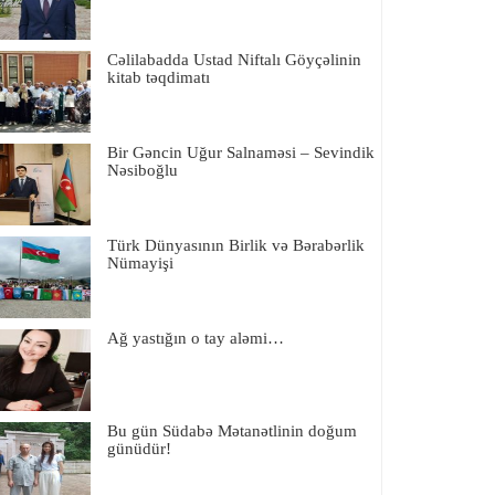
Cəlilabadda Ustad Niftalı Göyçəlinin
kitab təqdimatı
Bir Gəncin Uğur Salnaməsi – Sevindik
Nəsiboğlu
Türk Dünyasının Birlik və Bərabərlik
Nümayişi
Ağ yastığın o tay aləmi…
Bu gün Südabə Mətanətlinin doğum
günüdür!