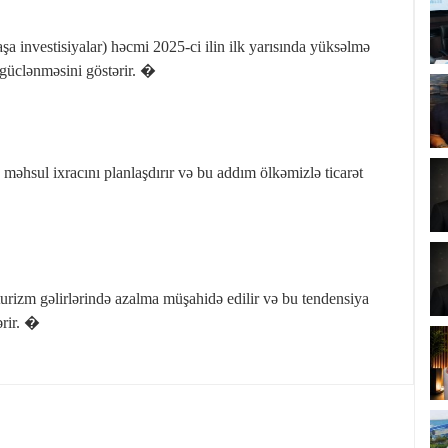
şa investisiyalar) həcmi 2025-ci ilin ilk yarısında yüksəlmə
 güclənməsini göstərir. �
əhsul ixracını planlaşdırır və bu addım ölkəmizlə ticarət
 turizm gəlirlərində azalma müşahidə edilir və bu tendensiya
ərir. �