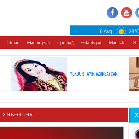
Baku
6 Avq
28°C
İdman
Mədəniyyət
Qarabağ
Ədəbiyyat
Maqazin
Ha
ş
YOXDUR TAYIN AZƏRBAYCAN
I XƏBƏRLƏR
X