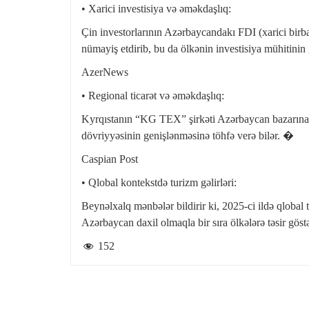
• Xarici investisiya və əməkdaşlıq:
Çin investorlarının Azərbaycandakı FDI (xarici birba
nümayiş etdirib, bu da ölkənin investisiya mühitinin
AzerNews
• Regional ticarət və əməkdaşlıq:
Kyrqıstanın “KG TEX” şirkəti Azərbaycan bazarına m
dövriyyəsinin genişlənməsinə töhfə verə bilər. �
Caspian Post
• Qlobal kontekstdə turizm gəlirləri:
Beynəlxalq mənbələr bildirir ki, 2025-ci ildə qlobal
Azərbaycan daxil olmaqla bir sıra ölkələrə təsir göst
152