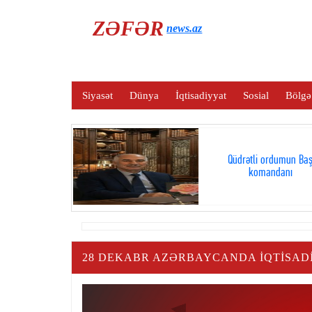
ZƏFƏR
news.az
Siyasət
Dünya
İqtisadiyyat
Sosial
Bölgə
Qüdrətli ordumun Ba
komandanı
28 DEKABR AZƏRBAYCANDA IQTISAD