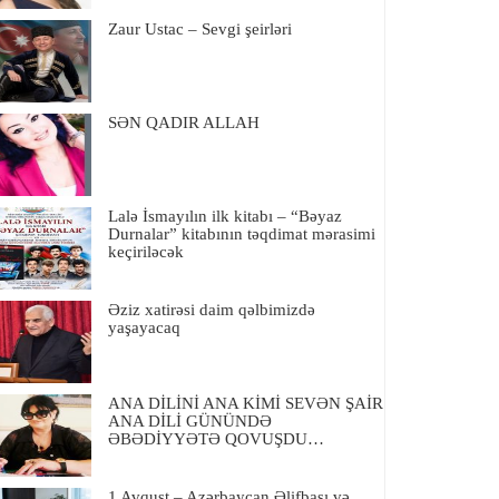
Zaur Ustac – Sevgi şeirləri
SƏN QADIR ALLAH
Lalə İsmayılın ilk kitabı – “Bəyaz
Durnalar” kitabının təqdimat mərasimi
keçiriləcək
Əziz xatirəsi daim qəlbimizdə
yaşayacaq
ANA DİLİNİ ANA KİMİ SEVƏN ŞAİR
ANA DİLİ GÜNÜNDƏ
ƏBƏDİYYƏTƏ QOVUŞDU…
1 Avqust – Azərbaycan Əlifbası və