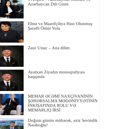
Azərbaycan Dili Günü
Elmə və Maarifçiliyə Həsr Olunmuş
Şərəfli Ömür Yolu
Zaur Ustac – Ana dilim
Ayətxan Ziyadın monoqrafiyası
haqqında
MEMAR ƏCƏMİ NAXÇIVANİNİN
ŞƏHƏRSALMA MƏDƏNİYYƏTİNİN
İNKIŞAFINDA ROLU VƏ
MEMARLIQ İRSİ
Doğum günün mübarək, əziz Sevindik
Nəsiboğlu!