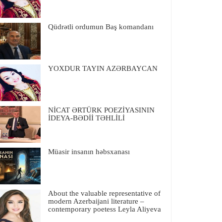
Qüdrətli ordumun Baş komandanı
YOXDUR TAYIN AZƏRBAYCAN
NİCAT ƏRTÜRK POEZİYASININ
İDEYA-BƏDİİ TƏHLİLİ
Müasir insanın həbsxanası
About the valuable representative of
modern Azerbaijani literature –
contemporary poetess Leyla Aliyeva