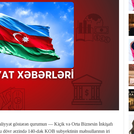
əaliyyət göstərən qurumun — Kiçik və Orta Biznesin İnkişafı
u dövr ərzində 140-dək KOB subyektinin məhsullarının iri