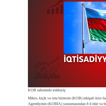
KOB sahəsində irəliləyiş:
Mikro, kiçik və orta biznesin (KOB) inkişafı üzrə f
Agentliyinin (KOBİA) yaranmasından 8 il ötür və b