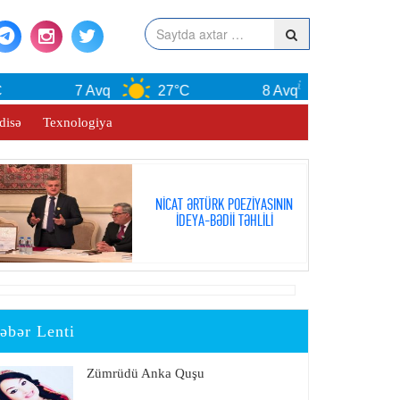
7 Avq
27°C
8 Avq
29°C
disə
Texnologiya
NİCAT ƏRTÜRK POEZİYASININ
İDEYA-BƏDİİ TƏHLİLİ
əbər Lenti
Zümrüdü Anka Quşu