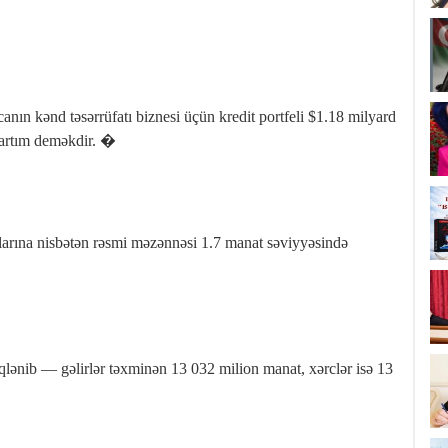
nın kənd təsərrüfatı biznesi üçün kredit portfeli $1.18 milyard
% artım deməkdir. �
rına nisbətən rəsmi məzənnəsi 1.7 manat səviyyəsində
lənib — gəlirlər təxminən 13 032 milion manat, xərclər isə 13