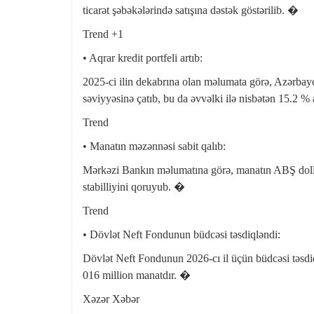
ticarət şəbəkələrində satışına dəstək göstərilib. �
Trend +1
• Aqrar kredit portfeli artıb:
2025-ci ilin dekabrına olan məlumata görə, Azərbayca
səviyyəsinə çatıb, bu da əvvəlki ilə nisbətən 15.2 
Trend
• Manatın məzənnəsi sabit qalıb:
Mərkəzi Bankın məlumatına görə, manatın ABŞ dolla
stabilliyini qoruyub. �
Trend
• Dövlət Neft Fondunun büdcəsi təsdiqləndi:
Dövlət Neft Fondunun 2026-cı il üçün büdcəsi təsdiq
016 million manatdır. �
Xəzər Xəbər