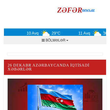
ZƏFƏR
news.az
10 Avq
29°C
11 Avq
30°C
BÖLMƏLƏR
26 DEKABR AZƏRBAYCANDA IQTISADI
XƏBƏRLƏR