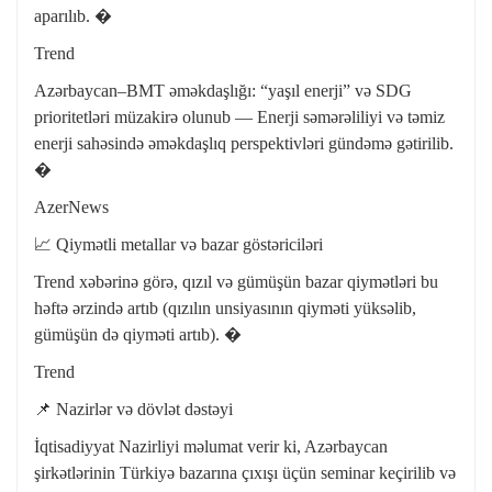
aparılıb. �
Trend
Azərbaycan–BMT əməkdaşlığı: “yaşıl enerji” və SDG
prioritetləri müzakirə olunub — Enerji səmərəliliyi və təmiz
enerji sahəsində əməkdaşlıq perspektivləri gündəmə gətirilib.
�
AzerNews
📈 Qiymətli metallar və bazar göstəriciləri
Trend xəbərinə görə, qızıl və gümüşün bazar qiymətləri bu
həftə ərzində artıb (qızılın unsiyasının qiyməti yüksəlib,
gümüşün də qiyməti artıb). �
Trend
📌 Nazirlər və dövlət dəstəyi
İqtisadiyyat Nazirliyi məlumat verir ki, Azərbaycan
şirkətlərinin Türkiyə bazarına çıxışı üçün seminar keçirilib və