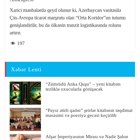
Xarici mənbələrdə qeyd olunur ki, Azerbaycan vasitəsilə
Çin-Avropa ticarət marşrutu olan “Orta Koridor”un tutumu
genişləndirilir, bu da ölkənin tranzit logistikasında rolunu
artırır.
197
Xəbər Lenti
“Zümrüdü Anka Quşu” – yeni kitabım
tezliklə oxucularla görüşəcək
“Payız ətirli qadın” şeirlər kitabının təqdimat
mərasimi və poeziya gecəsi keçirilib
Afşar İmperiyasının Mirası və Nadir Şahın