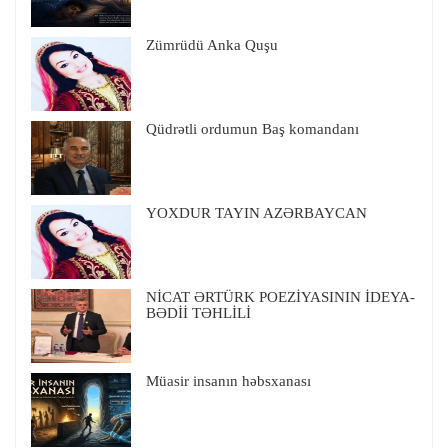
Zümrüdü Anka Quşu
Qüdrətli ordumun Baş komandanı
YOXDUR TAYIN AZƏRBAYCAN
NİCAT ƏRTÜRK POEZİYASININ İDEYA-
BƏDİİ TƏHLİLİ
Müasir insanın həbsxanası