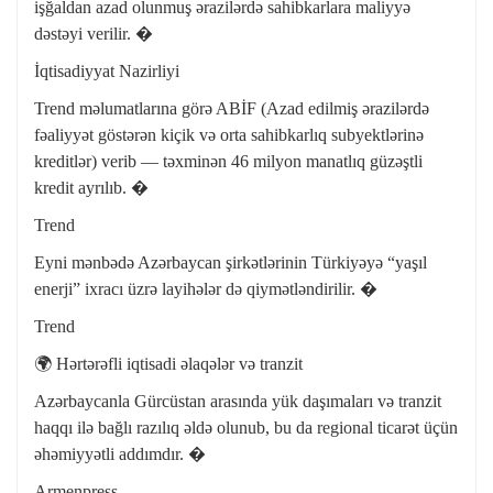
işğaldan azad olunmuş ərazilərdə sahibkarlara maliyyə
dəstəyi verilir. �
İqtisadiyyat Nazirliyi
Trend məlumatlarına görə ABİF (Azad edilmiş ərazilərdə
fəaliyyət göstərən kiçik və orta sahibkarlıq subyektlərinə
kreditlər) verib — təxminən 46 milyon manatlıq güzəştli
kredit ayrılıb. �
Trend
Eyni mənbədə Azərbaycan şirkətlərinin Türkiyəyə “yaşıl
enerji” ixracı üzrə layihələr də qiymətləndirilir. �
Trend
🌍 Hərtərəfli iqtisadi əlaqələr və tranzit
Azərbaycanla Gürcüstan arasında yük daşımaları və tranzit
haqqı ilə bağlı razılıq əldə olunub, bu da regional ticarət üçün
əhəmiyyətli addımdır. �
Armenpress