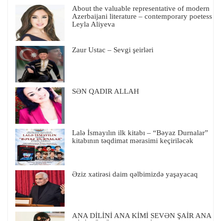
About the valuable representative of modern
Azerbaijani literature – contemporary poetess
Leyla Aliyeva
Zaur Ustac – Sevgi şeirləri
SƏN QADIR ALLAH
Lalə İsmayılın ilk kitabı – “Bəyaz Durnalar”
kitabının təqdimat mərasimi keçiriləcək
Əziz xatirəsi daim qəlbimizdə yaşayacaq
ANA DİLİNİ ANA KİMİ SEVƏN ŞAİR ANA