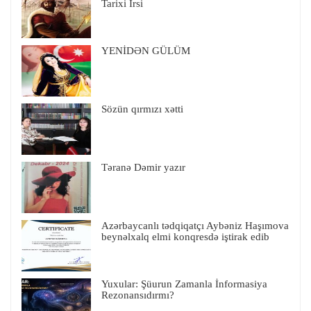
Tarixi İrsi
YENİDƏN GÜLÜM
Sözün qırmızı xətti
Təranə Dəmir yazır
Azərbaycanlı tədqiqatçı Aybəniz Haşımova
beynəlxalq elmi konqresdə iştirak edib
Yuxular: Şüurun Zamanla İnformasiya
Rezonansıdırmı?