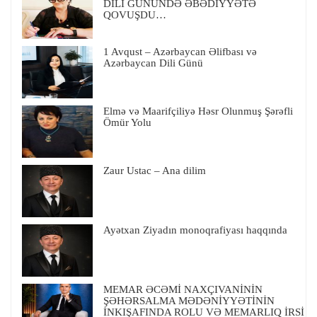
DİLİ GÜNÜNDƏ ƏBƏDİYYƏTƏ
QOVUŞDU…
1 Avqust – Azərbaycan Əlifbası və
Azərbaycan Dili Günü
Elmə və Maarifçiliyə Həsr Olunmuş Şərəfli
Ömür Yolu
Zaur Ustac – Ana dilim
Ayətxan Ziyadın monoqrafiyası haqqında
MEMAR ƏCƏMİ NAXÇIVANİNİN
ŞƏHƏRSALMA MƏDƏNİYYƏTİNİN
İNKIŞAFINDA ROLU VƏ MEMARLIQ İRSİ