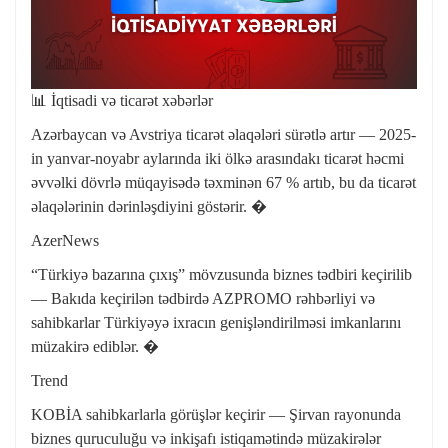
📊 İqtisadi və ticarət xəbərlər
Azərbaycan və Avstriya ticarət əlaqələri sürətlə artır — 2025-
in yanvar-noyabr aylarında iki ölkə arasındakı ticarət həcmi
əvvəlki dövrlə müqayisədə təxminən 67 % artıb, bu da ticarət
əlaqələrinin dərinləşdiyini göstərir. �
AzerNews
“Türkiyə bazarına çıxış” mövzusunda biznes tədbiri keçirilib
— Bakıda keçirilən tədbirdə AZPROMO rəhbərliyi və
sahibkarlar Türkiyəyə ixracın genişləndirilməsi imkanlarını
müzakirə ediblər. �
Trend
KOBİA sahibkarlarla görüşlər keçirir — Şirvan rayonunda
biznes quruculuğu və inkişafı istiqamətində müzakirələr